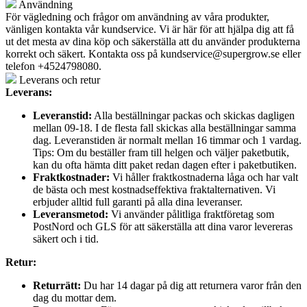
Användning
För vägledning och frågor om användning av våra produkter,
vänligen kontakta vår kundservice. Vi är här för att hjälpa dig att få
ut det mesta av dina köp och säkerställa att du använder produkterna
korrekt och säkert. Kontakta oss på
kundservice@supergrow.se
eller
telefon +4524798080.
Leverans och retur
Leverans:
Leveranstid:
Alla beställningar packas och skickas dagligen
mellan 09-18. I de flesta fall skickas alla beställningar samma
dag. Leveranstiden är normalt mellan 16 timmar och 1 vardag.
Tips: Om du beställer fram till helgen och väljer paketbutik,
kan du ofta hämta ditt paket redan dagen efter i paketbutiken.
Fraktkostnader:
Vi håller fraktkostnaderna låga och har valt
de bästa och mest kostnadseffektiva fraktalternativen. Vi
erbjuder alltid full garanti på alla dina leveranser.
Leveransmetod:
Vi använder pålitliga fraktföretag som
PostNord och GLS för att säkerställa att dina varor levereras
säkert och i tid.
Retur:
Returrätt:
Du har 14 dagar på dig att returnera varor från den
dag du mottar dem.