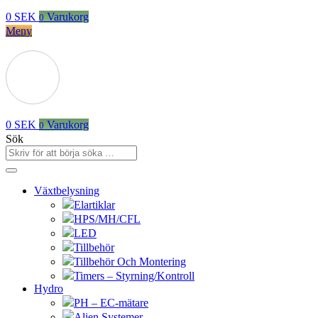
0
SEK
Varukorg
0
Meny
0
SEK
Varukorg
0
Sök
Växtbelysning
Elartiklar
HPS/MH/CFL
LED
Tillbehör
Tillbehör Och Montering
Timers – Styrning/Kontroll
Hydro
PH – EC-mätare
Alien Systemer