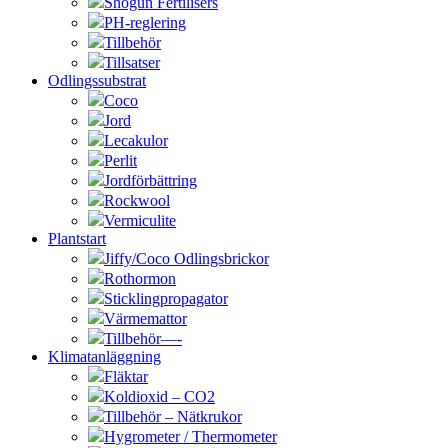
Shogun Fertilisers
PH-reglering
Tillbehör
Tillsatser
Odlingssubstrat
Coco
Jord
Lecakulor
Perlit
Jordförbättring
Rockwool
Vermiculite
Plantstart
Jiffy/Coco Odlingsbrickor
Rothormon
Sticklingpropagator
Värmemattor
Tillbehör—-
Klimatanläggning
Fläktar
Koldioxid – CO2
Tillbehör – Nätkrukor
Hygrometer / Thermometer