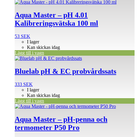
Aqua Master – pH 4.01
Kalibreringsvätska 100 ml
53
SEK
I lager
Kan skickas idag
Lägg till i vagn
Bluelab pH & EC probvårdssats
333
SEK
I lager
Kan skickas idag
Lägg till i vagn
Aqua Master – pH-penna och
termometer P50 Pro