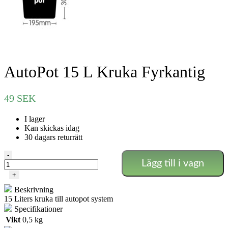
AutoPot 15 L Kruka Fyrkantig
49
SEK
I lager
Kan skickas idag
30 dagars returrätt
AutoPot
-
Lägg till i vagn
15
L
+
Kruka
Beskrivning
Fyrkantig
15 Liters kruka till autopot system
mängd
Specifikationer
Vikt
0,5 kg