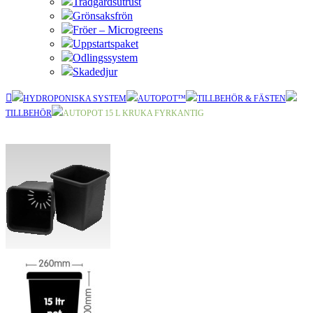
Trädgårdsutrust
Grönsaksfrön
Fröer – Microgreens
Uppstartspaket
Odlingssystem
Skadedjur
HYDROPONISKA SYSTEM
AUTOPOT™
TILLBEHÖR & FÄSTEN
TILLBEHÖR
AUTOPOT 15 L KRUKA FYRKANTIG