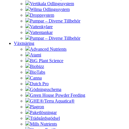
Vertikala Odlingssystem
Wilma Odlingssystem
Droppsystem
Pumpar – Diverse Tillbehör
Vattenkylare
Vattentankar
Pumpar – Diverse Tillbehör
Växtnäring
Advanced Nutrients
Atami
BiG Plant Science
Biobizz
BioTabs
Canna
Dutch Pro
Gödningsschema
Green House Powder Feeding
GHE®/Terra Aquatica®
Plagron
Paketlösningar
Trädgårdsgödsel
Mills Nutrients