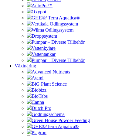
AutoPot™
Oxypot
GHE®/ Terra Aquatica®
Vertikala Odlingssystem
Wilma Odlingssystem
Droppsystem
Pumpar – Diverse Tillbehör
Vattenkylare
Vattentankar
Pumpar – Diverse Tillbehör
Växtnäring
Advanced Nutrients
Atami
BiG Plant Science
Biobizz
BioTabs
Canna
Dutch Pro
Gödningsschema
Green House Powder Feeding
GHE®/Terra Aquatica®
Plagron