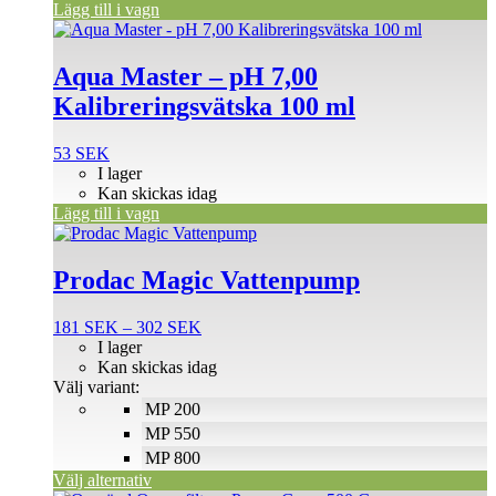
Lägg till i vagn
Aqua Master – pH 7,00
Kalibreringsvätska 100 ml
53
SEK
I lager
Kan skickas idag
Lägg till i vagn
Den
här
produkten
Prodac Magic Vattenpump
har
flera
Prisintervall:
181
SEK
–
302
SEK
varianter.
181 SEK
I lager
De
till
Kan skickas idag
olika
302 SEK
Välj variant:
alternativen
MP 200
kan
väljas
MP 550
på
MP 800
produktsidan
Välj alternativ