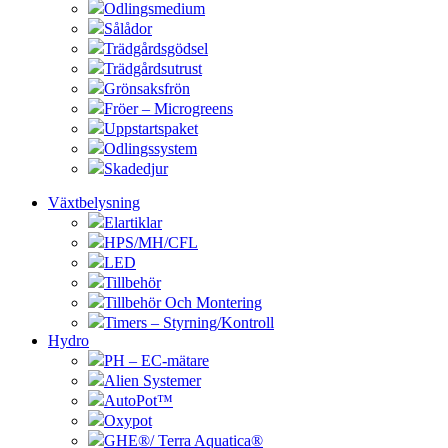
Odlingsmedium
Sålådor
Trädgårdsgödsel
Trädgårdsutrust
Grönsaksfrön
Fröer – Microgreens
Uppstartspaket
Odlingssystem
Skadedjur
Växtbelysning
Elartiklar
HPS/MH/CFL
LED
Tillbehör
Tillbehör Och Montering
Timers – Styrning/Kontroll
Hydro
PH – EC-mätare
Alien Systemer
AutoPot™
Oxypot
GHE®/ Terra Aquatica®