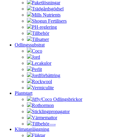
Paketlösningar
Trädgårdsgödsel
Mills Nutrients
Shogun Fertilisers
PH-reglering
Tillbehör
Tillsatser
Odlingssubstrat
Coco
Jord
Lecakulor
Perlit
Jordförbättring
Rockwool
Vermiculite
Plantstart
Jiffy/Coco Odlingsbrickor
Rothormon
Sticklingpropagator
Värmemattor
Tillbehör—-
Klimatanläggning
Fläktar