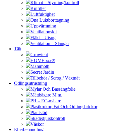
Klimat – Styrning/kontroll
Kulfilter
Luftfuktighet
Ona Luktborttagning
Uppvärmning
Ventilationskit
Fläkt – Utsug
Ventilation – Slangar
Tält
Growtent
HOMEbox®
Mammoth
Secret Jardin
Tillbehör / Scrog / Växtnät
Odlingsutrustning
Mylar Och Bassängfolie
Måttbägare M.m.
PH – EC-mätare
Plastkrukor, Fat Och Odlingsbrickor
Plantstöd
Skadedjurskontroll
Väskor
Efterbehandling