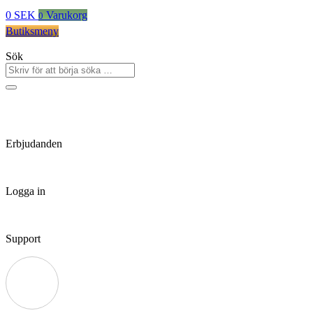
0
SEK
Varukorg
0
Butiksmeny
Sök
Erbjudanden
Logga in
Support