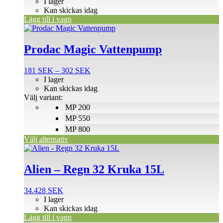
I lager
Kan skickas idag
Lägg till i vagn
Den
här
produkten
Prodac Magic Vattenpump
har
flera
Prisintervall:
181
SEK
–
302
SEK
varianter.
181 SEK
I lager
De
till
Kan skickas idag
olika
302 SEK
Välj variant:
alternativen
MP 200
kan
väljas
MP 550
på
MP 800
produktsidan
Välj alternativ
Alien – Regn 32 Kruka 15L
34.428
SEK
I lager
Kan skickas idag
Lägg till i vagn