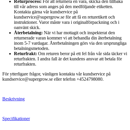
Returprocess:
För att returnera en vara, skicka den tillbaka
till vår adress som anges på den medföljande etiketten.
Kontakta gärna vår kundservice på
kundservice@supergrow.se för att få en returetikett och
instruktioner. Varor måste vara i originalförpackning och i
oanvänt skick.
Återbetalning:
När vi har mottagit och inspekterat den
returnerade varan kommer vi att behandla din återbetalning
inom 5-7 vardagar. Återbetalningen görs via den ursprungliga
betalningsmetoden.
Returfrakt:
Om returen beror på ett fel från vår sida täcker vi
returfrakten. I andra fall är det kundens ansvar att betala för
returfrakten.
För ytterligare frågor, vänligen kontakta vår kundservice på
kundservice@supergrow.se eller telefon +4524798080.
Beskrivning
Specifikationer