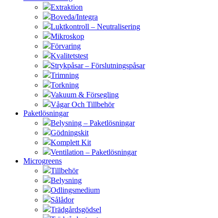
Extraktion
Boveda/Integra
Luktkontroll – Neutralisering
Mikroskop
Förvaring
Kvalitetstest
Strykpåsar – Förslutningspåsar
Trimning
Torkning
Vakuum & Försegling
Vågar Och Tillbehör
Paketlösningar
Belysning – Paketlösningar
Gödningskit
Komplett Kit
Ventilation – Paketlösningar
Microgreens
Tillbehör
Belysning
Odlingsmedium
Sålådor
Trädgårdsgödsel