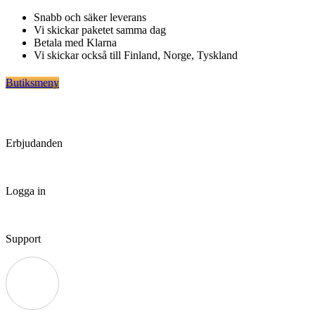
Hoppa
Snabb och säker leverans
till
Vi skickar paketet samma dag
innehåll
Betala med Klarna
Vi skickar också till Finland, Norge, Tyskland
Butiksmeny
Erbjudanden
Logga in
Support