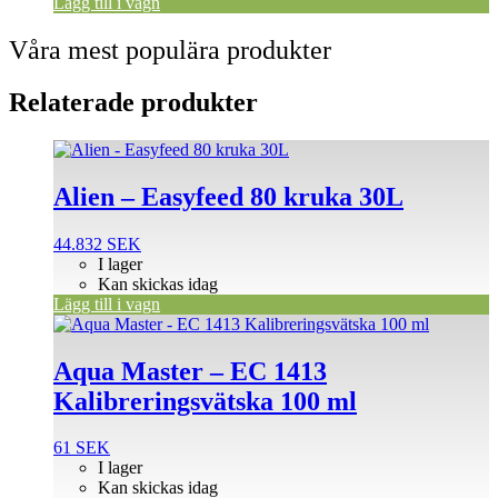
Lägg till i vagn
Våra mest populära produkter
Relaterade produkter
Alien – Easyfeed 80 kruka 30L
44.832
SEK
I lager
Kan skickas idag
Lägg till i vagn
Aqua Master – EC 1413
Kalibreringsvätska 100 ml
61
SEK
I lager
Kan skickas idag