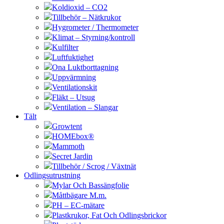
Koldioxid – CO2
Tillbehör – Nätkrukor
Hygrometer / Thermometer
Klimat – Styrning/kontroll
Kulfilter
Luftfuktighet
Ona Luktborttagning
Uppvärmning
Ventilationskit
Fläkt – Utsug
Ventilation – Slangar
Tält
Growtent
HOMEbox®
Mammoth
Secret Jardin
Tillbehör / Scrog / Växtnät
Odlingsutrustning
Mylar Och Bassängfolie
Måttbägare M.m.
PH – EC-mätare
Plastkrukor, Fat Och Odlingsbrickor