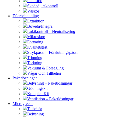
Plantstöd
Skadedjurskontroll
Väskor
Efterbehandling
Extraktion
Boveda/Integra
Luktkontroll – Neutralisering
Mikroskop
Förvaring
Kvalitetstest
Strykpåsar – Förslutningspåsar
Trimning
Torkning
Vakuum & Försegling
Vågar Och Tillbehör
Paketlösningar
Belysning – Paketlösningar
Gödningskit
Komplett Kit
Ventilation – Paketlösningar
Microgreens
Tillbehör
Belysning