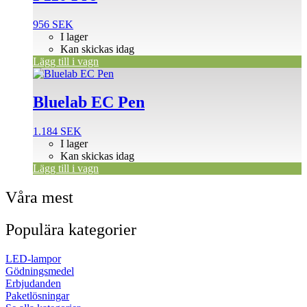
956
SEK
I lager
Kan skickas idag
Lägg till i vagn
Bluelab EC Pen
1.184
SEK
I lager
Kan skickas idag
Lägg till i vagn
Våra mest
Populära kategorier
LED-lampor
Gödningsmedel
Erbjudanden
Paketlösningar