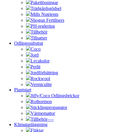
Paketlösningar
Trädgårdsgödsel
Mills Nutrients
Shogun Fertilisers
PH-reglering
Tillbehör
Tillsatser
Odlingssubstrat
Coco
Jord
Lecakulor
Perlit
Jordförbättring
Rockwool
Vermiculite
Plantstart
Jiffy/Coco Odlingsbrickor
Rothormon
Sticklingpropagator
Värmemattor
Tillbehör—-
Klimatanläggning
Fläktar