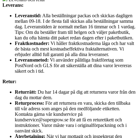
Leverans:
Leveranstid:
Alla beställningar packas och skickas dagligen
mellan 09-18. I de flesta fall skickas alla beställningar samma
dag. Leveranstiden är normalt mellan 16 timmar och 1 vardag.
Tips: Om du beställer fram till helgen och väljer paketbutik,
kan du ofta hämta ditt paket redan dagen efter i paketbutiken.
Fraktkostnader:
Vi håller fraktkostnaderna låga och har valt
de bästa och mest kostnadseffektiva fraktalternativen. Vi
erbjuder alltid full garanti på alla dina leveranser.
Leveransmetod:
Vi använder pålitliga fraktföretag som
PostNord och GLS för att säkerställa att dina varor levereras
säkert och i tid.
Retur:
Returrätt:
Du har 14 dagar på dig att returnera varor från den
dag du mottar dem.
Returprocess:
För att returnera en vara, skicka den tillbaka
till vår adress som anges på den medföljande etiketten.
Kontakta gärna vår kundservice på
kundservice@supergrow.se för att få en returetikett och
instruktioner. Varor måste vara i originalförpackning och i
oanvänt skick.
Återbetalning:
När vi har mottagit och inspekterat den