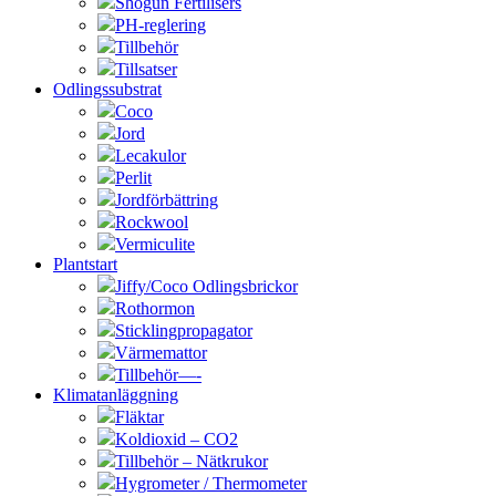
Shogun Fertilisers
PH-reglering
Tillbehör
Tillsatser
Odlingssubstrat
Coco
Jord
Lecakulor
Perlit
Jordförbättring
Rockwool
Vermiculite
Plantstart
Jiffy/Coco Odlingsbrickor
Rothormon
Sticklingpropagator
Värmemattor
Tillbehör—-
Klimatanläggning
Fläktar
Koldioxid – CO2
Tillbehör – Nätkrukor
Hygrometer / Thermometer