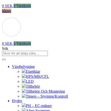
0
SEK
Varukorg
0
Meny
0
SEK
Varukorg
0
Sök
Växtbelysning
Elartiklar
HPS/MH/CFL
LED
Tillbehör
Tillbehör Och Montering
Timers – Styrning/Kontroll
Hydro
PH – EC-mätare
Alien Systemer