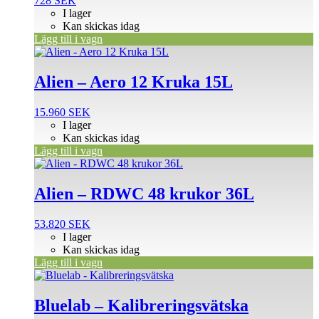
728
SEK
I lager
Kan skickas idag
Lägg till i vagn
Alien – Aero 12 Kruka 15L
15.960
SEK
I lager
Kan skickas idag
Lägg till i vagn
Alien – RDWC 48 krukor 36L
53.820
SEK
I lager
Kan skickas idag
Lägg till i vagn
Den
här
produkten
Bluelab – Kalibreringsvätska
har