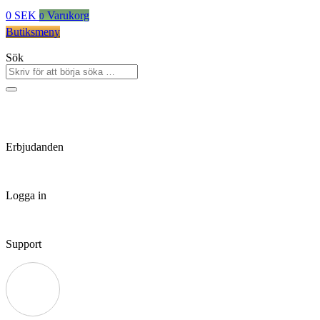
0
SEK
Varukorg
0
Butiksmeny
Sök
Erbjudanden
Logga in
Support