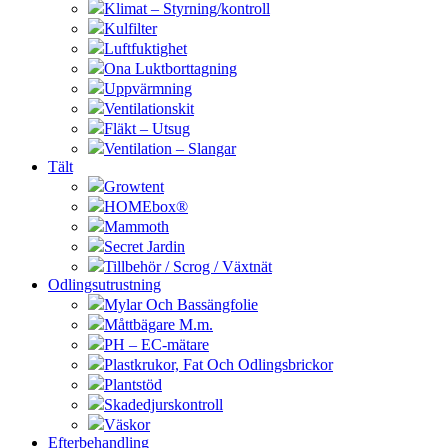
Klimat – Styrning/kontroll
Kulfilter
Luftfuktighet
Ona Luktborttagning
Uppvärmning
Ventilationskit
Fläkt – Utsug
Ventilation – Slangar
Tält
Growtent
HOMEbox®
Mammoth
Secret Jardin
Tillbehör / Scrog / Växtnät
Odlingsutrustning
Mylar Och Bassängfolie
Måttbägare M.m.
PH – EC-mätare
Plastkrukor, Fat Och Odlingsbrickor
Plantstöd
Skadedjurskontroll
Väskor
Efterbehandling