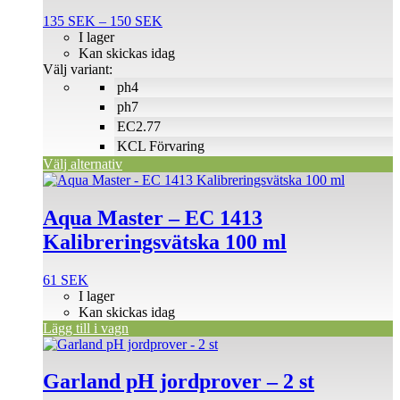
flera
Prisintervall:
135
SEK
–
150
SEK
varianter.
135 SEK
I lager
De
till
Kan skickas idag
olika
150 SEK
Välj variant:
alternativen
ph4
kan
väljas
ph7
på
EC2.77
produktsidan
KCL Förvaring
Välj alternativ
Aqua Master – EC 1413
Kalibreringsvätska 100 ml
61
SEK
I lager
Kan skickas idag
Lägg till i vagn
Garland pH jordprover – 2 st