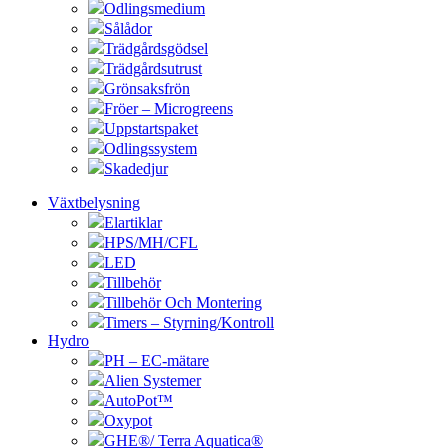
Odlingsmedium
Sålådor
Trädgårdsgödsel
Trädgårdsutrust
Grönsaksfrön
Fröer – Microgreens
Uppstartspaket
Odlingssystem
Skadedjur
Växtbelysning
Elartiklar
HPS/MH/CFL
LED
Tillbehör
Tillbehör Och Montering
Timers – Styrning/Kontroll
Hydro
PH – EC-mätare
Alien Systemer
AutoPot™
Oxypot
GHE®/ Terra Aquatica®