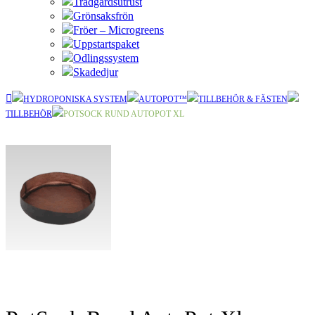
Trädgårdsutrust
Grönsaksfrön
Fröer – Microgreens
Uppstartspaket
Odlingssystem
Skadedjur
HYDROPONISKA SYSTEM
AUTOPOT™
TILLBEHÖR & FÄSTEN
TILLBEHÖR
POTSOCK RUND AUTOPOT XL