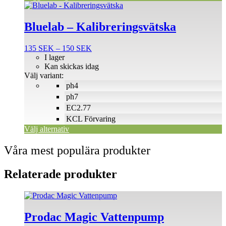
Den
här
produkten
Bluelab – Kalibreringsvätska
har
flera
Prisintervall:
135
SEK
–
150
SEK
varianter.
135 SEK
I lager
De
till
Kan skickas idag
olika
150 SEK
Välj variant:
alternativen
ph4
kan
väljas
ph7
på
EC2.77
produktsidan
KCL Förvaring
Välj alternativ
Våra mest populära produkter
Relaterade produkter
Den
här
produkten
Prodac Magic Vattenpump
har