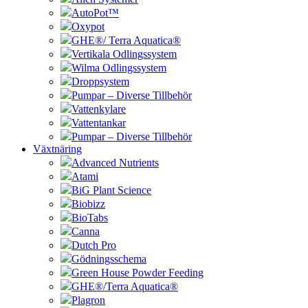
AutoPot™
Oxypot
GHE®/ Terra Aquatica®
Vertikala Odlingssystem
Wilma Odlingssystem
Droppsystem
Pumpar – Diverse Tillbehör
Vattenkylare
Vattentankar
Pumpar – Diverse Tillbehör
Växtnäring
Advanced Nutrients
Atami
BiG Plant Science
Biobizz
BioTabs
Canna
Dutch Pro
Gödningsschema
Green House Powder Feeding
GHE®/Terra Aquatica®
Plagron