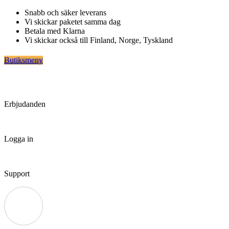
Hoppa
Snabb och säker leverans
till
Vi skickar paketet samma dag
innehåll
Betala med Klarna
Vi skickar också till Finland, Norge, Tyskland
Butiksmeny
Erbjudanden
Logga in
Support