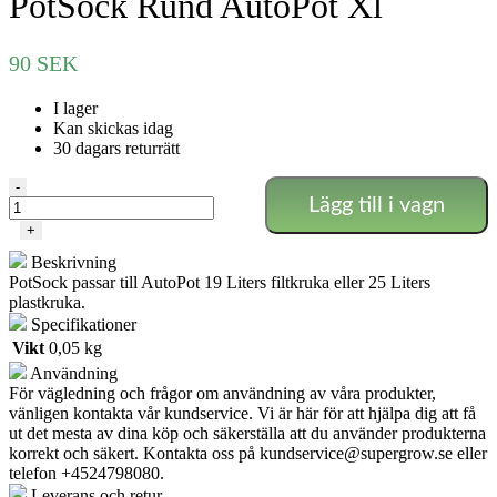
PotSock Rund AutoPot Xl
90
SEK
I lager
Kan skickas idag
30 dagars returrätt
PotSock
-
Lägg till i vagn
Rund
AutoPot
+
Xl
Beskrivning
mängd
PotSock passar till AutoPot 19 Liters filtkruka eller 25 Liters
plastkruka.
Specifikationer
Vikt
0,05 kg
Användning
För vägledning och frågor om användning av våra produkter,
vänligen kontakta vår kundservice. Vi är här för att hjälpa dig att få
ut det mesta av dina köp och säkerställa att du använder produkterna
korrekt och säkert. Kontakta oss på
kundservice@supergrow.se
eller
telefon +4524798080.
Leverans och retur