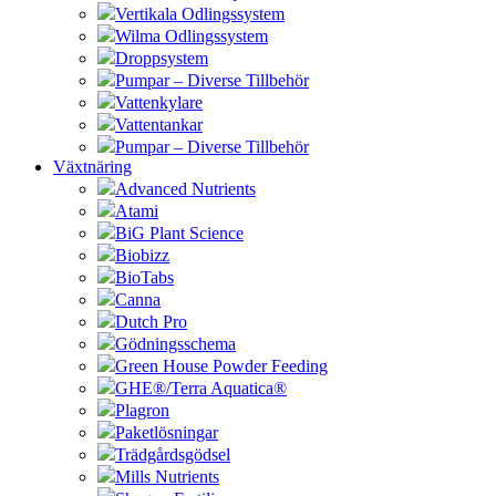
Vertikala Odlingssystem
Wilma Odlingssystem
Droppsystem
Pumpar – Diverse Tillbehör
Vattenkylare
Vattentankar
Pumpar – Diverse Tillbehör
Växtnäring
Advanced Nutrients
Atami
BiG Plant Science
Biobizz
BioTabs
Canna
Dutch Pro
Gödningsschema
Green House Powder Feeding
GHE®/Terra Aquatica®
Plagron
Paketlösningar
Trädgårdsgödsel
Mills Nutrients