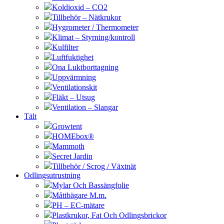
Koldioxid – CO2
Tillbehör – Nätkrukor
Hygrometer / Thermometer
Klimat – Styrning/kontroll
Kulfilter
Luftfuktighet
Ona Luktborttagning
Uppvärmning
Ventilationskit
Fläkt – Utsug
Ventilation – Slangar
Tält
Growtent
HOMEbox®
Mammoth
Secret Jardin
Tillbehör / Scrog / Växtnät
Odlingsutrustning
Mylar Och Bassängfolie
Måttbägare M.m.
PH – EC-mätare
Plastkrukor, Fat Och Odlingsbrickor