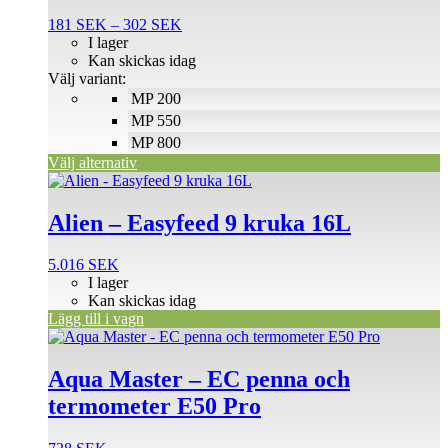
flera
Prisintervall:
181
SEK
–
302
SEK
varianter.
181 SEK
I lager
De
till
Kan skickas idag
olika
302 SEK
Välj variant:
alternativen
MP 200
kan
väljas
MP 550
på
MP 800
produktsidan
Välj alternativ
Alien – Easyfeed 9 kruka 16L
5.016
SEK
I lager
Kan skickas idag
Lägg till i vagn
Aqua Master – EC penna och
termometer E50 Pro