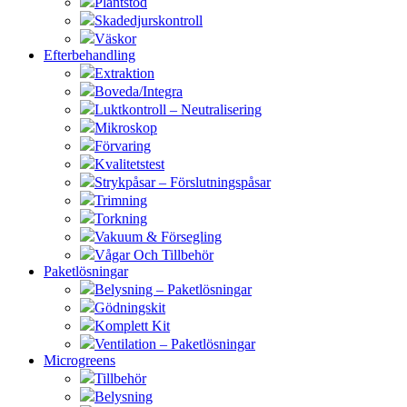
Plantstöd
Skadedjurskontroll
Väskor
Efterbehandling
Extraktion
Boveda/Integra
Luktkontroll – Neutralisering
Mikroskop
Förvaring
Kvalitetstest
Strykpåsar – Förslutningspåsar
Trimning
Torkning
Vakuum & Försegling
Vågar Och Tillbehör
Paketlösningar
Belysning – Paketlösningar
Gödningskit
Komplett Kit
Ventilation – Paketlösningar
Microgreens
Tillbehör
Belysning