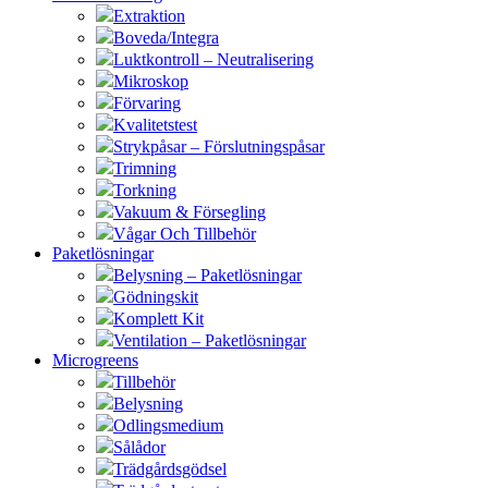
Extraktion
Boveda/Integra
Luktkontroll – Neutralisering
Mikroskop
Förvaring
Kvalitetstest
Strykpåsar – Förslutningspåsar
Trimning
Torkning
Vakuum & Försegling
Vågar Och Tillbehör
Paketlösningar
Belysning – Paketlösningar
Gödningskit
Komplett Kit
Ventilation – Paketlösningar
Microgreens
Tillbehör
Belysning
Odlingsmedium
Sålådor
Trädgårdsgödsel