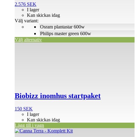
på
2.576
SEK
produktsidan
I lager
Kan skickas idag
Välj variant:
Osram plantastar 600w
Philips master green 600w
Välj alternativ
Biobizz inomhus startpaket
150
SEK
I lager
Kan skickas idag
Lägg till i vagn
Den
här