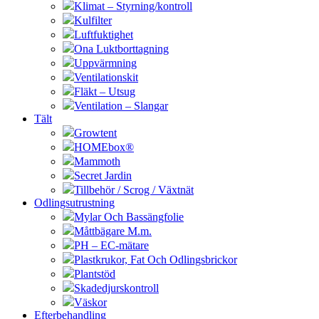
Klimat – Styrning/kontroll
Kulfilter
Luftfuktighet
Ona Luktborttagning
Uppvärmning
Ventilationskit
Fläkt – Utsug
Ventilation – Slangar
Tält
Growtent
HOMEbox®
Mammoth
Secret Jardin
Tillbehör / Scrog / Växtnät
Odlingsutrustning
Mylar Och Bassängfolie
Måttbägare M.m.
PH – EC-mätare
Plastkrukor, Fat Och Odlingsbrickor
Plantstöd
Skadedjurskontroll
Väskor
Efterbehandling