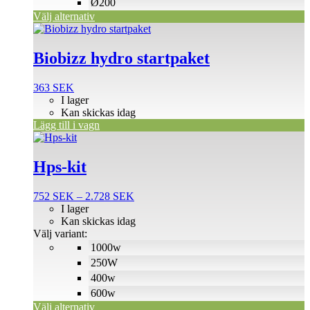
Ø200
Välj alternativ
Biobizz hydro startpaket
363
SEK
I lager
Kan skickas idag
Lägg till i vagn
Den
här
produkten
Hps-kit
har
flera
Prisintervall:
752
SEK
–
2.728
SEK
varianter.
752 SEK
I lager
De
till
Kan skickas idag
olika
2.728 SEK
Välj variant:
alternativen
1000w
kan
väljas
250W
på
400w
produktsidan
600w
Välj alternativ