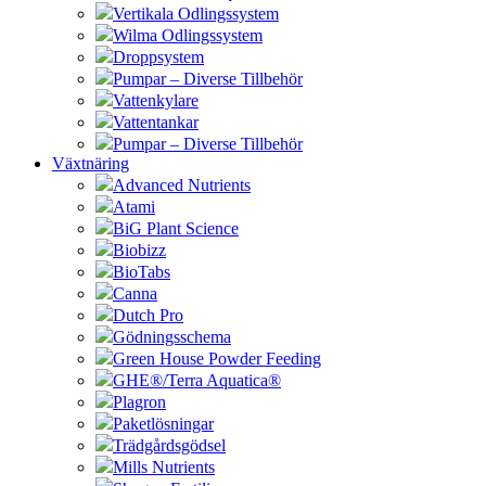
Vertikala Odlingssystem
Wilma Odlingssystem
Droppsystem
Pumpar – Diverse Tillbehör
Vattenkylare
Vattentankar
Pumpar – Diverse Tillbehör
Växtnäring
Advanced Nutrients
Atami
BiG Plant Science
Biobizz
BioTabs
Canna
Dutch Pro
Gödningsschema
Green House Powder Feeding
GHE®/Terra Aquatica®
Plagron
Paketlösningar
Trädgårdsgödsel
Mills Nutrients