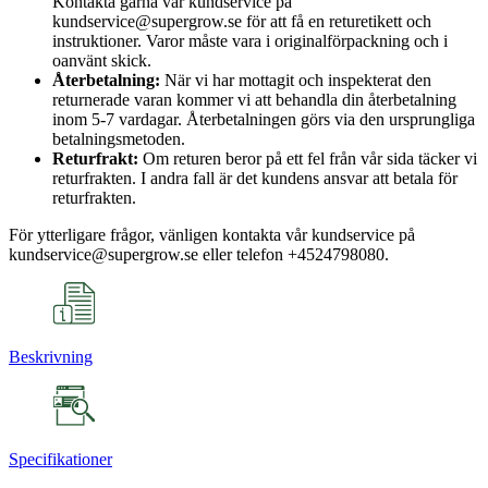
Kontakta gärna vår kundservice på
kundservice@supergrow.se för att få en returetikett och
instruktioner. Varor måste vara i originalförpackning och i
oanvänt skick.
Återbetalning:
När vi har mottagit och inspekterat den
returnerade varan kommer vi att behandla din återbetalning
inom 5-7 vardagar. Återbetalningen görs via den ursprungliga
betalningsmetoden.
Returfrakt:
Om returen beror på ett fel från vår sida täcker vi
returfrakten. I andra fall är det kundens ansvar att betala för
returfrakten.
För ytterligare frågor, vänligen kontakta vår kundservice på
kundservice@supergrow.se eller telefon +4524798080.
Beskrivning
Specifikationer