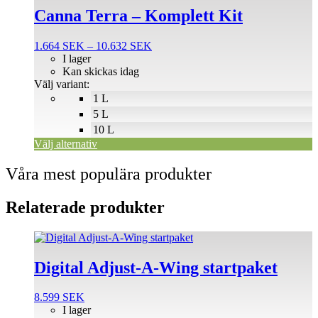
produkten
Canna Terra – Komplett Kit
har
flera
Prisintervall:
1.664
SEK
–
10.632
SEK
varianter.
1.664 SEK
I lager
De
till
Kan skickas idag
olika
10.632 SEK
Välj variant:
alternativen
1 L
kan
väljas
5 L
på
10 L
produktsidan
Välj alternativ
Våra mest populära produkter
Relaterade produkter
Digital Adjust-A-Wing startpaket
8.599
SEK
I lager