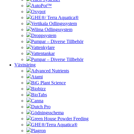
AutoPot™
Oxypot
GHE®/ Terra Aquatica®
Vertikala Odlingssystem
Wilma Odlingssystem
Droppsystem
Pumpar – Diverse Tillbehör
Vattenkylare
Vattentankar
Pumpar – Diverse Tillbehör
Växtnäring
Advanced Nutrients
Atami
BiG Plant Science
Biobizz
BioTabs
Canna
Dutch Pro
Gödningsschema
Green House Powder Feeding
GHE®/Terra Aquatica®
Plagron