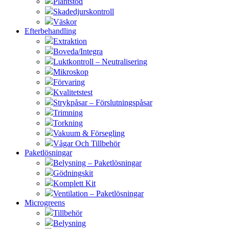
Plantstöd
Skadedjurskontroll
Väskor
Efterbehandling
Extraktion
Boveda/Integra
Luktkontroll – Neutralisering
Mikroskop
Förvaring
Kvalitetstest
Strykpåsar – Förslutningspåsar
Trimning
Torkning
Vakuum & Försegling
Vågar Och Tillbehör
Paketlösningar
Belysning – Paketlösningar
Gödningskit
Komplett Kit
Ventilation – Paketlösningar
Microgreens
Tillbehör
Belysning