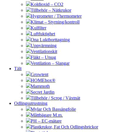
Koldioxid – CO2
Tillbehör – Nätkrukor
Hygrometer / Thermometer
Klimat – Styrning/kontroll
Kulfilter
Luftfuktighet
Ona Luktborttagning
Uppvärmning
Ventilationskit
Fläkt – Utsug
Ventilation – Slangar
Tält
Growtent
HOMEbox®
Mammoth
Secret Jardin
Tillbehör / Scrog / Växtnät
Odlingsutrustning
Mylar Och Bassängfolie
Måttbägare M.m.
PH – EC-mätare
Plastkrukor, Fat Och Odlingsbrickor