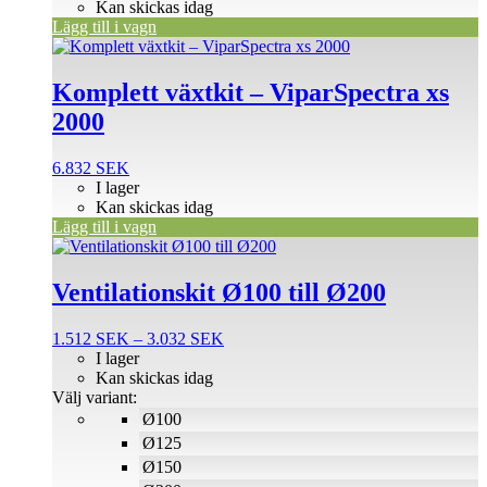
Kan skickas idag
Lägg till i vagn
Komplett växtkit – ViparSpectra xs
2000
6.832
SEK
I lager
Kan skickas idag
Lägg till i vagn
Den
här
produkten
Ventilationskit Ø100 till Ø200
har
flera
Prisintervall:
1.512
SEK
–
3.032
SEK
varianter.
1.512 SEK
I lager
De
till
Kan skickas idag
olika
3.032 SEK
Välj variant:
alternativen
Ø100
kan
väljas
Ø125
på
Ø150
produktsidan