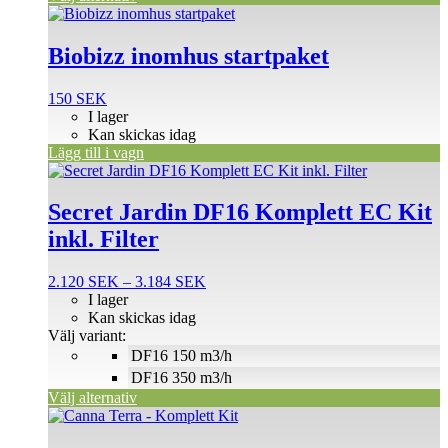
Biobizz inomhus startpaket
150
SEK
I lager
Kan skickas idag
Lägg till i vagn
Den
här
produkten
Secret Jardin DF16 Komplett EC Kit
har
inkl. Filter
flera
varianter.
De
Prisintervall:
2.120
SEK
–
3.184
SEK
olika
2.120 SEK
I lager
alternativen
till
Kan skickas idag
kan
3.184 SEK
Välj variant:
väljas
DF16 150 m3/h
på
DF16 350 m3/h
produktsidan
Välj alternativ
Den
här