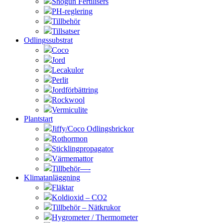
Shogun Fertilisers
PH-reglering
Tillbehör
Tillsatser
Odlingssubstrat
Coco
Jord
Lecakulor
Perlit
Jordförbättring
Rockwool
Vermiculite
Plantstart
Jiffy/Coco Odlingsbrickor
Rothormon
Sticklingpropagator
Värmemattor
Tillbehör—-
Klimatanläggning
Fläktar
Koldioxid – CO2
Tillbehör – Nätkrukor
Hygrometer / Thermometer