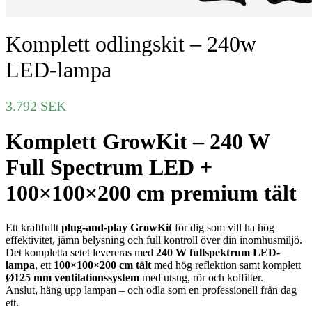
Komplett odlingskit – 240w
LED-lampa
3.792
SEK
Komplett GrowKit – 240 W
Full Spectrum LED +
100×100×200 cm premium tält
Ett kraftfullt
plug-and-play GrowKit
för dig som vill ha hög
effektivitet, jämn belysning och full kontroll över din inomhusmiljö.
Det kompletta setet levereras med
240 W fullspektrum LED-
lampa
, ett
100×100×200 cm tält
med hög reflektion samt komplett
Ø125 mm ventilationssystem
med utsug, rör och kolfilter.
Anslut, häng upp lampan – och odla som en professionell från dag
ett.