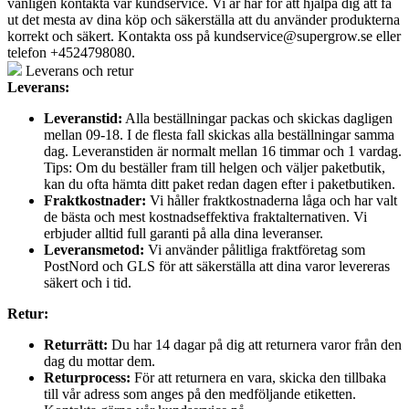
vänligen kontakta vår kundservice. Vi är här för att hjälpa dig att få
ut det mesta av dina köp och säkerställa att du använder produkterna
korrekt och säkert. Kontakta oss på
kundservice@supergrow.se
eller
telefon +4524798080.
Leverans och retur
Leverans:
Leveranstid:
Alla beställningar packas och skickas dagligen
mellan 09-18. I de flesta fall skickas alla beställningar samma
dag. Leveranstiden är normalt mellan 16 timmar och 1 vardag.
Tips: Om du beställer fram till helgen och väljer paketbutik,
kan du ofta hämta ditt paket redan dagen efter i paketbutiken.
Fraktkostnader:
Vi håller fraktkostnaderna låga och har valt
de bästa och mest kostnadseffektiva fraktalternativen. Vi
erbjuder alltid full garanti på alla dina leveranser.
Leveransmetod:
Vi använder pålitliga fraktföretag som
PostNord och GLS för att säkerställa att dina varor levereras
säkert och i tid.
Retur:
Returrätt:
Du har 14 dagar på dig att returnera varor från den
dag du mottar dem.
Returprocess:
För att returnera en vara, skicka den tillbaka
till vår adress som anges på den medföljande etiketten.