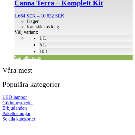
produkten
Canna Terra – Komplett Kit
har
flera
Prisintervall:
1.664
SEK
–
10.632
SEK
varianter.
1.664 SEK
I lager
De
till
Kan skickas idag
olika
10.632 SEK
Välj variant:
alternativen
1 L
kan
väljas
5 L
på
10 L
produktsidan
Välj alternativ
Våra mest
Populära kategorier
LED-lampor
Gödningsmedel
Erbjudanden
Paketlösningar
Se alla kategorier