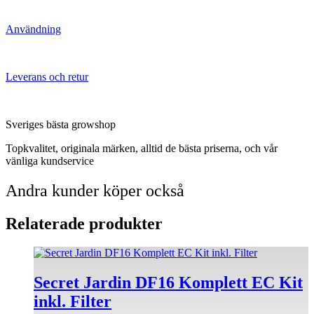
Användning
Leverans och retur
Sveriges bästa growshop
Topkvalitet, originala märken, alltid de bästa priserna, och vår
vänliga kundservice
Andra kunder köper också
Relaterade produkter
Den
här
produkten
Secret Jardin DF16 Komplett EC Kit
har
inkl. Filter
flera