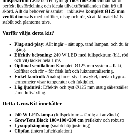
fullspektrum LED
och ett rymligt
100×100×200 cm
tält får du
perfekt ljusfördelning och ideala tillväxtförhållanden från frö till
skörd. Allt du behöver är samlat – inklusive
komplett Ø125 mm
ventilationssats
med kolfilter, utsug och rör, så att klimatet hålls
stabilt och plantorna trivs.
Varför välja detta kit?
Plug-and-play:
Allt ingår – sätt upp, tänd lampan, och du är
igång.
Effektiv belysning:
240 W LED med fullspektrum (blå, röd
och vit) täcker hela 1 m².
Optimal ventilation:
Komplett Ø125 mm system – fläkt,
kolfilter och rör – för frisk luft och luktneutralisering.
Enkel kontroll:
Analog timer styr ljuscykel, medan hygro-
termometer visar temperatur och fuktighet.
Låg ljudnivå:
Effektiv och tyst Ø125 mm utsug säkerställer
jämn luftväxling.
Detta GrowKit innehåller
240 W LED-lampa
(fullspektrum – färdig att använda)
GrowTent Black 100×100×200 cm
(reflektiv och robust)
Lyxupphängning
(snabb höjdjustering)
Clipfan
(intern luftcirkulation)