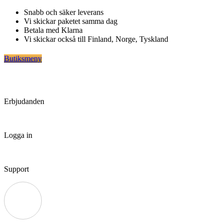
Hoppa
Snabb och säker leverans
till
Vi skickar paketet samma dag
innehåll
Betala med Klarna
Vi skickar också till Finland, Norge, Tyskland
Butiksmeny
Erbjudanden
Logga in
Support