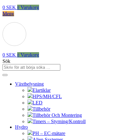
0
SEK
Varukorg
0
Meny
0
SEK
Varukorg
0
Sök
Växtbelysning
Elartiklar
HPS/MH/CFL
LED
Tillbehör
Tillbehör Och Montering
Timers – Styrning/Kontroll
Hydro
PH – EC-mätare
Alien Systemer