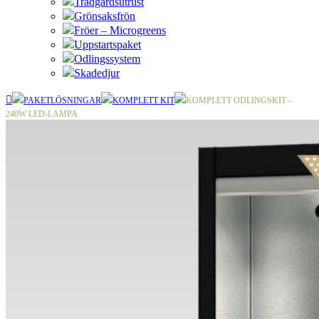
Trädgårdsutrust
Grönsaksfrön
Fröer – Microgreens
Uppstartspaket
Odlingssystem
Skadedjur
PAKETLÖSNINGAR
KOMPLETT KIT
KOMPLETT ODLINGSKIT –
240W LED-LAMPA