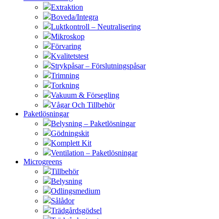
Extraktion
Boveda/Integra
Luktkontroll – Neutralisering
Mikroskop
Förvaring
Kvalitetstest
Strykpåsar – Förslutningspåsar
Trimning
Torkning
Vakuum & Försegling
Vågar Och Tillbehör
Paketlösningar
Belysning – Paketlösningar
Gödningskit
Komplett Kit
Ventilation – Paketlösningar
Microgreens
Tillbehör
Belysning
Odlingsmedium
Sålådor
Trädgårdsgödsel