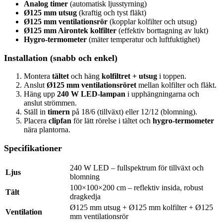
Analog timer
(automatisk ljusstyrning)
Ø125 mm utsug
(kraftig och tyst fläkt)
Ø125 mm ventilationsrör
(kopplar kolfilter och utsug)
Ø125 mm Airontek kolfilter
(effektiv borttagning av lukt)
Hygro-termometer
(mäter temperatur och luftfuktighet)
Installation (snabb och enkel)
Montera
tältet
och häng
kolfiltret + utsug
i toppen.
Anslut
Ø125 mm ventilationsröret
mellan kolfilter och fläkt.
Häng upp
240 W LED-lampan
i upphängningarna och
anslut strömmen.
Ställ in
timern
på 18/6 (tillväxt) eller 12/12 (blomning).
Placera
clipfan
för lätt rörelse i tältet och
hygro-termometer
nära plantorna.
Specifikationer
240 W LED – fullspektrum för tillväxt och
Ljus
blomning
100×100×200 cm – reflektiv insida, robust
Tält
dragkedja
Ø125 mm utsug + Ø125 mm kolfilter + Ø125
Ventilation
mm ventilationsrör