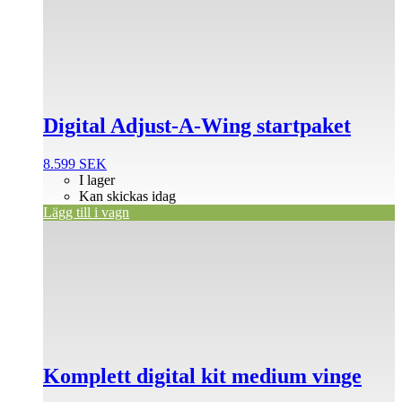
Digital Adjust-A-Wing startpaket
8.599
SEK
I lager
Kan skickas idag
Lägg till i vagn
Den
här
produkten
har
flera
varianter.
De
olika
alternativen
Komplett digital kit medium vinge
kan
väljas