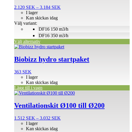
varianter.
De
Prisintervall:
2.120
SEK
–
3.184
SEK
olika
2.120 SEK
I lager
alternativen
till
Kan skickas idag
kan
3.184 SEK
Välj variant:
väljas
DF16 150 m3/h
på
DF16 350 m3/h
produktsidan
Välj alternativ
Biobizz hydro startpaket
363
SEK
I lager
Kan skickas idag
Lägg till i vagn
Den
här
produkten
Ventilationskit Ø100 till Ø200
har
flera
Prisintervall:
1.512
SEK
–
3.032
SEK
varianter.
1.512 SEK
I lager
De
till
Kan skickas idag
olika