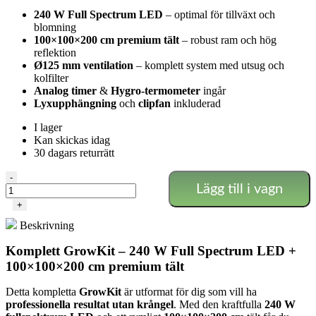
240 W Full Spectrum LED
– optimal för tillväxt och
blomning
100×100×200 cm premium tält
– robust ram och hög
reflektion
Ø125 mm ventilation
– komplett system med utsug och
kolfilter
Analog timer
&
Hygro-termometer
ingår
Lyxupphängning
och
clipfan
inkluderad
I lager
Kan skickas idag
30 dagars returrätt
Komplett
-
Lägg till i vagn
odlingskit
–
+
240w
Beskrivning
LED-
lampa
Komplett GrowKit – 240 W Full Spectrum LED +
mängd
100×100×200 cm premium tält
Detta kompletta
GrowKit
är utformat för dig som vill ha
professionella resultat utan krångel
. Med den kraftfulla
240 W