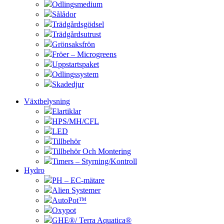
Odlingsmedium
Sålådor
Trädgårdsgödsel
Trädgårdsutrust
Grönsaksfrön
Fröer – Microgreens
Uppstartspaket
Odlingssystem
Skadedjur
Växtbelysning
Elartiklar
HPS/MH/CFL
LED
Tillbehör
Tillbehör Och Montering
Timers – Styrning/Kontroll
Hydro
PH – EC-mätare
Alien Systemer
AutoPot™
Oxypot
GHE®/ Terra Aquatica®