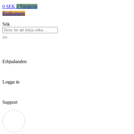
0
SEK
Varukorg
0
Butiksmeny
Sök
Erbjudanden
Logga in
Support