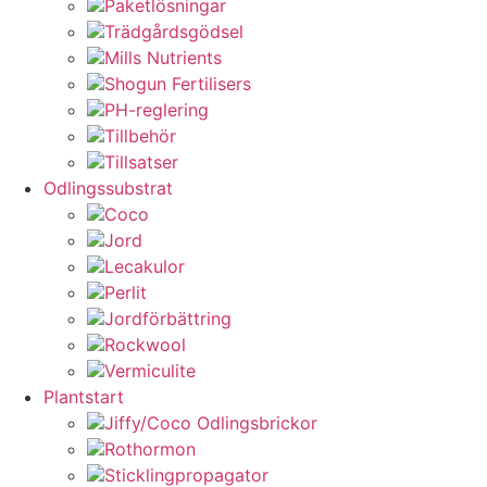
Paketlösningar
Trädgårdsgödsel
Mills Nutrients
Shogun Fertilisers
PH-reglering
Tillbehör
Tillsatser
Odlingssubstrat
Coco
Jord
Lecakulor
Perlit
Jordförbättring
Rockwool
Vermiculite
Plantstart
Jiffy/Coco Odlingsbrickor
Rothormon
Sticklingpropagator