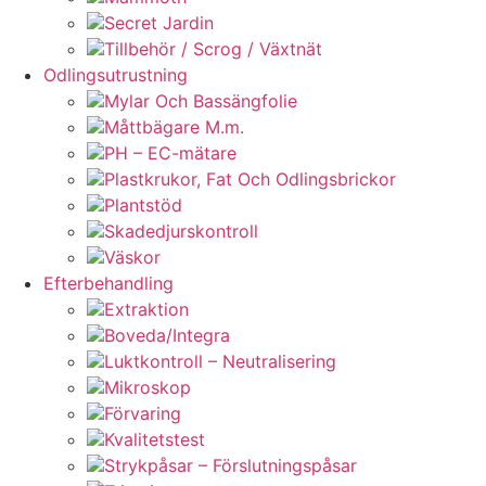
Secret Jardin
Tillbehör / Scrog / Växtnät
Odlingsutrustning
Mylar Och Bassängfolie
Måttbägare M.m.
PH – EC-mätare
Plastkrukor, Fat Och Odlingsbrickor
Plantstöd
Skadedjurskontroll
Väskor
Efterbehandling
Extraktion
Boveda/Integra
Luktkontroll – Neutralisering
Mikroskop
Förvaring
Kvalitetstest
Strykpåsar – Förslutningspåsar