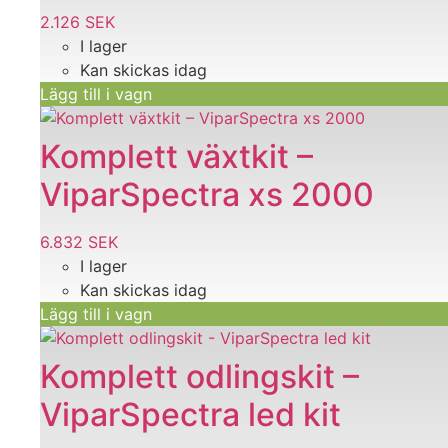
2.126
SEK
I lager
Kan skickas idag
Lägg till i vagn
Komplett växtkit –
ViparSpectra xs 2000
6.832
SEK
I lager
Kan skickas idag
Lägg till i vagn
Den
här
Komplett odlingskit –
produkten
ViparSpectra led kit
har
flera