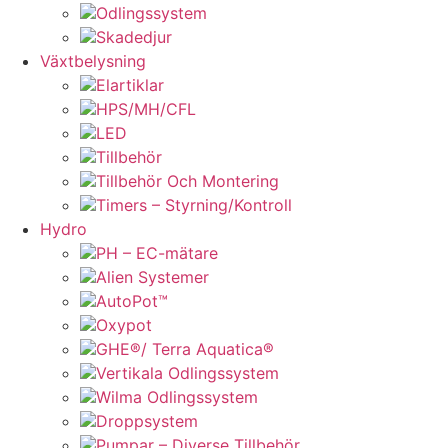
Odlingssystem
Skadedjur
Växtbelysning
Elartiklar
HPS/MH/CFL
LED
Tillbehör
Tillbehör Och Montering
Timers – Styrning/Kontroll
Hydro
PH – EC-mätare
Alien Systemer
AutoPot™
Oxypot
GHE®/ Terra Aquatica®
Vertikala Odlingssystem
Wilma Odlingssystem
Droppsystem
Pumpar – Diverse Tillbehör