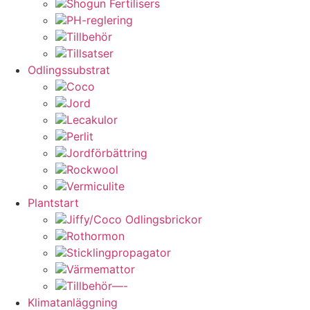
Shogun Fertilisers
PH-reglering
Tillbehör
Tillsatser
Odlingssubstrat
Coco
Jord
Lecakulor
Perlit
Jordförbättring
Rockwool
Vermiculite
Plantstart
Jiffy/Coco Odlingsbrickor
Rothormon
Sticklingpropagator
Värmemattor
Tillbehör—-
Klimatanläggning