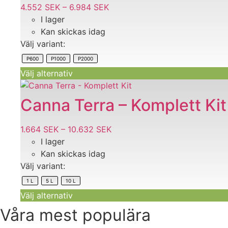
varianter.
4.552
SEK
–
6.984
SEK
Prisintervall:
De
I lager
4.552 SEK
olika
Kan skickas idag
till
alternativen
Välj variant:
6.984 SEK
kan
P600
P1000
P2000
väljas
Välj alternativ
på
Den
produktsidan
här
Canna Terra – Komplett Kit
produkten
har
1.664
SEK
–
10.632
SEK
Prisintervall:
flera
I lager
1.664 SEK
varianter.
Kan skickas idag
till
De
Välj variant:
10.632 SEK
olika
1 L
5 L
10 L
alternativen
Välj alternativ
kan
väljas
Våra mest populära
på