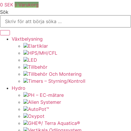
0
SEK
Varukorg
0
Sök
Växtbelysning
Elartiklar
HPS/MH/CFL
LED
Tillbehör
Tillbehör Och Montering
Timers – Styrning/Kontroll
Hydro
PH – EC-mätare
Alien Systemer
AutoPot™
Oxypot
GHE®/ Terra Aquatica®
Vertikala Odlingssystem