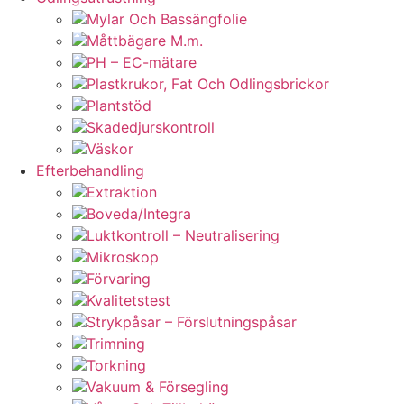
Mylar Och Bassängfolie
Måttbägare M.m.
PH – EC-mätare
Plastkrukor, Fat Och Odlingsbrickor
Plantstöd
Skadedjurskontroll
Väskor
Efterbehandling
Extraktion
Boveda/Integra
Luktkontroll – Neutralisering
Mikroskop
Förvaring
Kvalitetstest
Strykpåsar – Förslutningspåsar
Trimning
Torkning
Vakuum & Försegling