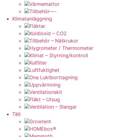
Värmemattor
Tillbehör—-
Klimatanläggning
Fläktar
Koldioxid – CO2
Tillbehör – Nätkrukor
Hygrometer / Thermometer
Klimat – Styrning/kontroll
Kulfilter
Luftfuktighet
Ona Luktborttagning
Uppvärmning
Ventilationskit
Fläkt – Utsug
Ventilation – Slangar
Tält
Growtent
HOMEbox®
Mammoth