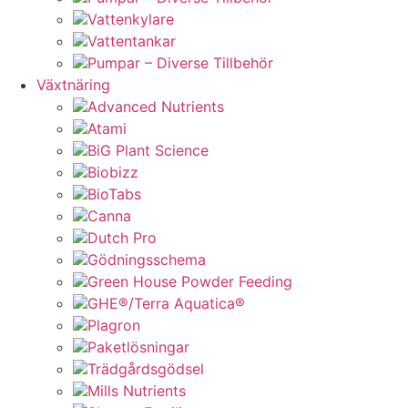
Vattenkylare
Vattentankar
Pumpar – Diverse Tillbehör
Växtnäring
Advanced Nutrients
Atami
BiG Plant Science
Biobizz
BioTabs
Canna
Dutch Pro
Gödningsschema
Green House Powder Feeding
GHE®/Terra Aquatica®
Plagron
Paketlösningar
Trädgårdsgödsel
Mills Nutrients