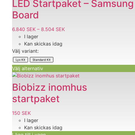
LED Startpaket – Samsung
produkten
Board
har
flera
varianter.
6.840
SEK
–
8.504
SEK
Prisintervall:
De
I lager
6.840 SEK
olika
Kan skickas idag
till
alternativen
Välj variant:
8.504 SEK
kan
Lyx Kit
Standard Kit
väljas
Välj alternativ
på
produktsidan
Biobizz inomhus
startpaket
150
SEK
I lager
Kan skickas idag
Lägg till i vagn