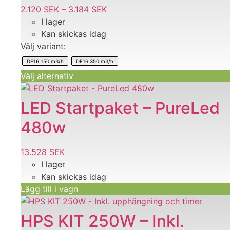
varianter.
2.120
SEK
–
3.184
SEK
Prisintervall:
De
I lager
2.120 SEK
olika
Kan skickas idag
till
alternativen
Välj variant:
3.184 SEK
kan
DF16 150 m3/h
DF16 350 m3/h
väljas
Välj alternativ
på
produktsidan
LED Startpaket – PureLed
480w
13.528
SEK
I lager
Kan skickas idag
Lägg till i vagn
HPS KIT 250W – Inkl.