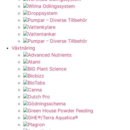
Wilma Odlingssystem
Droppsystem
Pumpar – Diverse Tillbehör
Vattenkylare
Vattentankar
Pumpar – Diverse Tillbehör
Växtnäring
Advanced Nutrients
Atami
BiG Plant Science
Biobizz
BioTabs
Canna
Dutch Pro
Gödningsschema
Green House Powder Feeding
GHE®/Terra Aquatica®
Plagron