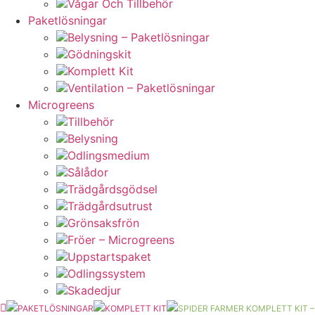
Vågar Och Tillbehör
Paketlösningar
Belysning – Paketlösningar
Gödningskit
Komplett Kit
Ventilation – Paketlösningar
Microgreens
Tillbehör
Belysning
Odlingsmedium
Sålådor
Trädgårdsgödsel
Trädgårdsutrust
Grönsaksfrön
Fröer – Microgreens
Uppstartspaket
Odlingssystem
Skadedjur
PAKETLÖSNINGAR
KOMPLETT KIT
SPIDER FARMER KOMPLETT KIT –