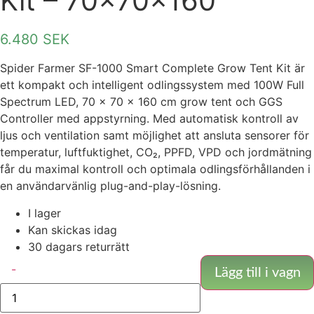
Kit – 70x70x160
6.480
SEK
Spider Farmer SF-1000 Smart Complete Grow Tent Kit är
ett kompakt och intelligent odlingssystem med 100W Full
Spectrum LED, 70 × 70 × 160 cm grow tent och GGS
Controller med appstyrning. Med automatisk kontroll av
ljus och ventilation samt möjlighet att ansluta sensorer för
temperatur, luftfuktighet, CO₂, PPFD, VPD och jordmätning
får du maximal kontroll och optimala odlingsförhållanden i
en användarvänlig plug-and-play-lösning.
I lager
Kan skickas idag
30 dagars returrätt
Spider
-
Farmer
Lägg till i vagn
Komplett
Kit
-