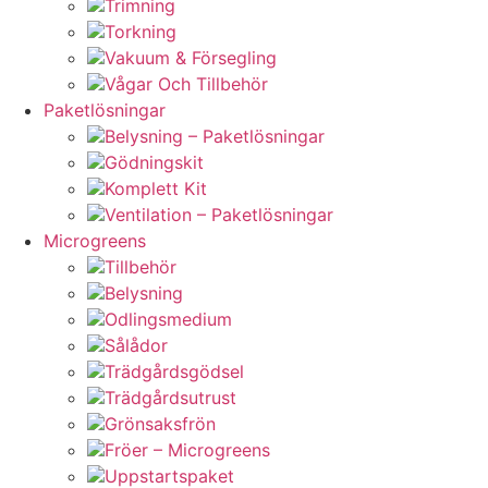
Trimning
Torkning
Vakuum & Försegling
Vågar Och Tillbehör
Paketlösningar
Belysning – Paketlösningar
Gödningskit
Komplett Kit
Ventilation – Paketlösningar
Microgreens
Tillbehör
Belysning
Odlingsmedium
Sålådor
Trädgårdsgödsel
Trädgårdsutrust
Grönsaksfrön
Fröer – Microgreens
Uppstartspaket