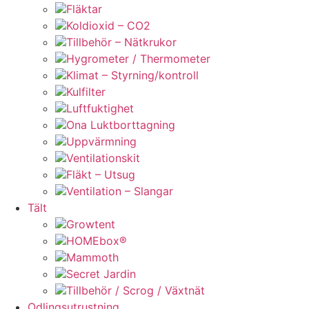
Fläktar
Koldioxid – CO2
Tillbehör – Nätkrukor
Hygrometer / Thermometer
Klimat – Styrning/kontroll
Kulfilter
Luftfuktighet
Ona Luktborttagning
Uppvärmning
Ventilationskit
Fläkt – Utsug
Ventilation – Slangar
Tält
Growtent
HOMEbox®
Mammoth
Secret Jardin
Tillbehör / Scrog / Växtnät
Odlingsutrustning