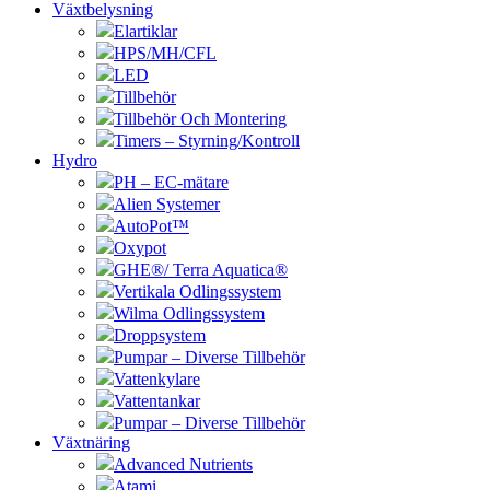
Växtbelysning
Elartiklar
HPS/MH/CFL
LED
Tillbehör
Tillbehör Och Montering
Timers – Styrning/Kontroll
Hydro
PH – EC-mätare
Alien Systemer
AutoPot™
Oxypot
GHE®/ Terra Aquatica®
Vertikala Odlingssystem
Wilma Odlingssystem
Droppsystem
Pumpar – Diverse Tillbehör
Vattenkylare
Vattentankar
Pumpar – Diverse Tillbehör
Växtnäring
Advanced Nutrients
Atami