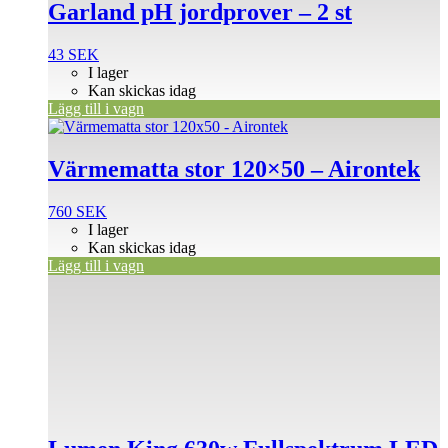
Garland pH jordprover – 2 st
43
SEK
I lager
Kan skickas idag
Lägg till i vagn
Värmematta stor 120×50 – Airontek
760
SEK
I lager
Kan skickas idag
Lägg till i vagn