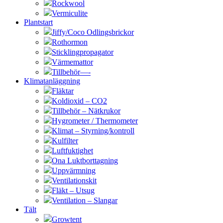
Rockwool
Vermiculite
Plantstart
Jiffy/Coco Odlingsbrickor
Rothormon
Sticklingpropagator
Värmemattor
Tillbehör—-
Klimatanläggning
Fläktar
Koldioxid – CO2
Tillbehör – Nätkrukor
Hygrometer / Thermometer
Klimat – Styrning/kontroll
Kulfilter
Luftfuktighet
Ona Luktborttagning
Uppvärmning
Ventilationskit
Fläkt – Utsug
Ventilation – Slangar
Tält
Growtent