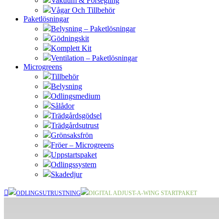
Vakuum & Försegling
Vågar Och Tillbehör
Paketlösningar
Belysning – Paketlösningar
Gödningskit
Komplett Kit
Ventilation – Paketlösningar
Microgreens
Tillbehör
Belysning
Odlingsmedium
Sålådor
Trädgårdsgödsel
Trädgårdsutrust
Grönsaksfrön
Fröer – Microgreens
Uppstartspaket
Odlingssystem
Skadedjur
ODLINGSUTRUSTNING
DIGITAL ADJUST-A-WING STARTPAKET