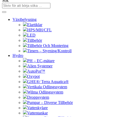
Sök
Växtbelysning
Elartiklar
HPS/MH/CFL
LED
Tillbehör
Tillbehör Och Montering
Timers – Styrning/Kontroll
Hydro
PH – EC-mätare
Alien Systemer
AutoPot™
Oxypot
GHE®/ Terra Aquatica®
Vertikala Odlingssystem
Wilma Odlingssystem
Droppsystem
Pumpar – Diverse Tillbehör
Vattenkylare
Vattentankar