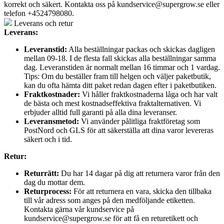
korrekt och säkert. Kontakta oss på
kundservice@supergrow.se
eller
telefon +4524798080.
Leverans och retur
Leverans:
Leveranstid:
Alla beställningar packas och skickas dagligen
mellan 09-18. I de flesta fall skickas alla beställningar samma
dag. Leveranstiden är normalt mellan 16 timmar och 1 vardag.
Tips: Om du beställer fram till helgen och väljer paketbutik,
kan du ofta hämta ditt paket redan dagen efter i paketbutiken.
Fraktkostnader:
Vi håller fraktkostnaderna låga och har valt
de bästa och mest kostnadseffektiva fraktalternativen. Vi
erbjuder alltid full garanti på alla dina leveranser.
Leveransmetod:
Vi använder pålitliga fraktföretag som
PostNord och GLS för att säkerställa att dina varor levereras
säkert och i tid.
Retur:
Returrätt:
Du har 14 dagar på dig att returnera varor från den
dag du mottar dem.
Returprocess:
För att returnera en vara, skicka den tillbaka
till vår adress som anges på den medföljande etiketten.
Kontakta gärna vår kundservice på
kundservice@supergrow.se för att få en returetikett och