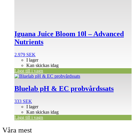
Iguana Juice Bloom 10l – Advanced
Nutrients
2.979
SEK
I lager
Kan skickas idag
Lägg till i vagn
Bluelab pH & EC probvårdssats
333
SEK
I lager
Kan skickas idag
Lägg till i vagn
Våra mest