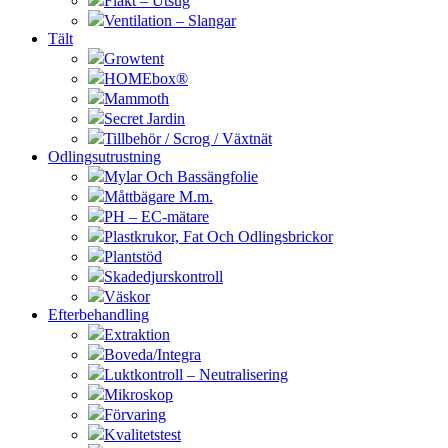
Fläkt – Utsug
Ventilation – Slangar
Tält
Growtent
HOMEbox®
Mammoth
Secret Jardin
Tillbehör / Scrog / Växtnät
Odlingsutrustning
Mylar Och Bassängfolie
Måttbägare M.m.
PH – EC-mätare
Plastkrukor, Fat Och Odlingsbrickor
Plantstöd
Skadedjurskontroll
Väskor
Efterbehandling
Extraktion
Boveda/Integra
Luktkontroll – Neutralisering
Mikroskop
Förvaring
Kvalitetstest