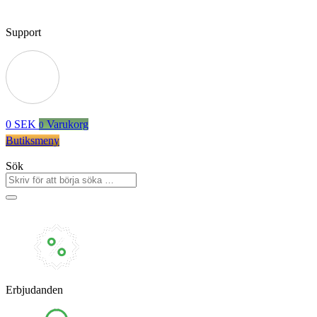
Support
0
SEK
Varukorg
0
Butiksmeny
Sök
Erbjudanden