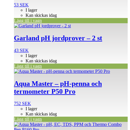
53
SEK
I lager
Kan skickas idag
Lägg till i vagn
Garland pH jordprover – 2 st
43
SEK
I lager
Kan skickas idag
Lägg till i vagn
Aqua Master – pH-penna och
termometer P50 Pro
752
SEK
I lager
Kan skickas idag
Lägg till i vagn