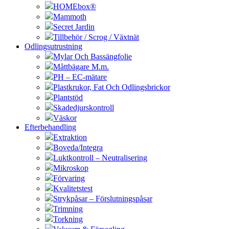
HOMEbox®
Mammoth
Secret Jardin
Tillbehör / Scrog / Växtnät
Odlingsutrustning
Mylar Och Bassängfolie
Måttbägare M.m.
PH – EC-mätare
Plastkrukor, Fat Och Odlingsbrickor
Plantstöd
Skadedjurskontroll
Väskor
Efterbehandling
Extraktion
Boveda/Integra
Luktkontroll – Neutralisering
Mikroskop
Förvaring
Kvalitetstest
Strykpåsar – Förslutningspåsar
Trimning
Torkning