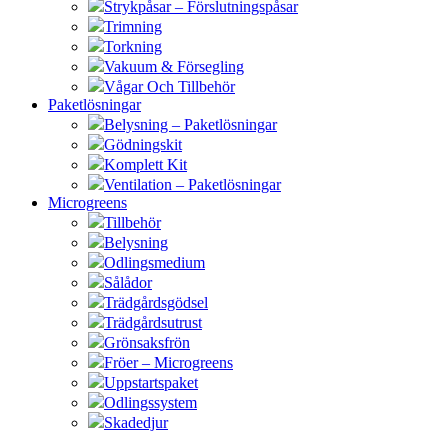
Strykpåsar – Förslutningspåsar
Trimning
Torkning
Vakuum & Försegling
Vågar Och Tillbehör
Paketlösningar
Belysning – Paketlösningar
Gödningskit
Komplett Kit
Ventilation – Paketlösningar
Microgreens
Tillbehör
Belysning
Odlingsmedium
Sålådor
Trädgårdsgödsel
Trädgårdsutrust
Grönsaksfrön
Fröer – Microgreens
Uppstartspaket
Odlingssystem
Skadedjur