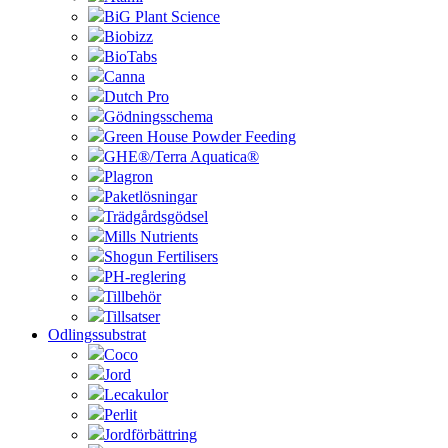
BiG Plant Science
Biobizz
BioTabs
Canna
Dutch Pro
Gödningsschema
Green House Powder Feeding
GHE®/Terra Aquatica®
Plagron
Paketlösningar
Trädgårdsgödsel
Mills Nutrients
Shogun Fertilisers
PH-reglering
Tillbehör
Tillsatser
Odlingssubstrat
Coco
Jord
Lecakulor
Perlit
Jordförbättring