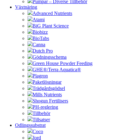
Pumpar – Diverse Tillbehör
Växtnäring
Advanced Nutrients
Atami
BiG Plant Science
Biobizz
BioTabs
Canna
Dutch Pro
Gödningsschema
Green House Powder Feeding
GHE®/Terra Aquatica®
Plagron
Paketlösningar
Trädgårdsgödsel
Mills Nutrients
Shogun Fertilisers
PH-reglering
Tillbehör
Tillsatser
Odlingssubstrat
Coco
Jord