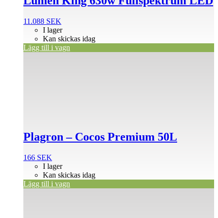
Lumen King 630w Fullspektrum LED
11.088
SEK
I lager
Kan skickas idag
Lägg till i vagn
Plagron – Cocos Premium 50L
166
SEK
I lager
Kan skickas idag
Lägg till i vagn