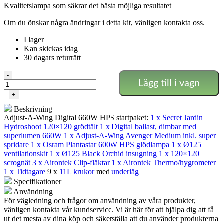
Kvalitetslampa som säkrar det bästa möjliga resultatet
Om du önskar några ändringar i detta kit, vänligen kontakta oss.
I lager
Kan skickas idag
30 dagars returrätt
Digital
-
Lägg till i vagn
Adjust-
A-
+
Wing
Beskrivning
startpaket
Adjust-A-Wing Digital 660W HPS startpaket:
1 x Secret Jardin
mängd
Hydroshoot 120×120 grödtält
1 x Digital ballast, dimbar med
superlumen 660W
1 x Adjust-A-Wing Avenger Medium inkl. super
spridare
1 x Osram Plantastar 600W HPS glödlampa
1 x Ø125
ventilationskit
1 x Ø125 Black Orchid insugning
1 x 120×120
scrognät
3 x Airontek Clip-fläktar
1 x Airontek Thermo/hygrometer
1 x Tidtagare
9 x
11L krukor
med
underläg
Specifikationer
Användning
För vägledning och frågor om användning av våra produkter,
vänligen kontakta vår kundservice. Vi är här för att hjälpa dig att få
ut det mesta av dina köp och säkerställa att du använder produkterna