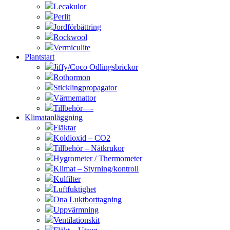
Lecakulor
Perlit
Jordförbättring
Rockwool
Vermiculite
Plantstart
Jiffy/Coco Odlingsbrickor
Rothormon
Sticklingpropagator
Värmemattor
Tillbehör—-
Klimatanläggning
Fläktar
Koldioxid – CO2
Tillbehör – Nätkrukor
Hygrometer / Thermometer
Klimat – Styrning/kontroll
Kulfilter
Luftfuktighet
Ona Luktborttagning
Uppvärmning
Ventilationskit