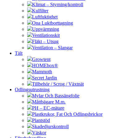
Klimat – Styrning/kontroll
Kulfilter
Luftfuktighet
Ona Luktborttagning
Uppvärmning
Ventilationskit
Fläkt – Utsug
Ventilation – Slangar
Tält
Growtent
HOMEbox®
Mammoth
Secret Jardin
Tillbehör / Scrog / Växtnät
Odlingsutrustning
Mylar Och Bassängfolie
Måttbägare M.m.
PH – EC-mätare
Plastkrukor, Fat Och Odlingsbrickor
Plantstöd
Skadedjurskontroll
Väskor