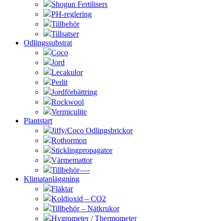
Shogun Fertilisers
PH-reglering
Tillbehör
Tillsatser
Odlingssubstrat
Coco
Jord
Lecakulor
Perlit
Jordförbättring
Rockwool
Vermiculite
Plantstart
Jiffy/Coco Odlingsbrickor
Rothormon
Sticklingpropagator
Värmemattor
Tillbehör—-
Klimatanläggning
Fläktar
Koldioxid – CO2
Tillbehör – Nätkrukor
Hygrometer / Thermometer