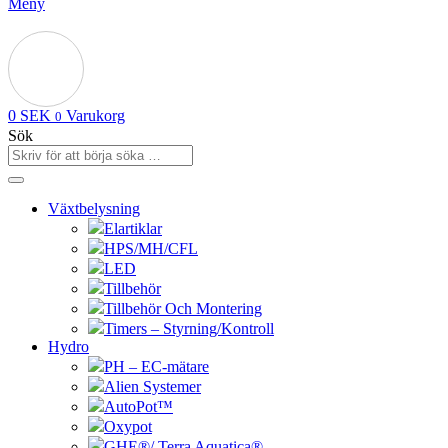
Meny
0
SEK
Varukorg
0
Sök
Växtbelysning
Elartiklar
HPS/MH/CFL
LED
Tillbehör
Tillbehör Och Montering
Timers – Styrning/Kontroll
Hydro
PH – EC-mätare
Alien Systemer
AutoPot™
Oxypot
GHE®/ Terra Aquatica®