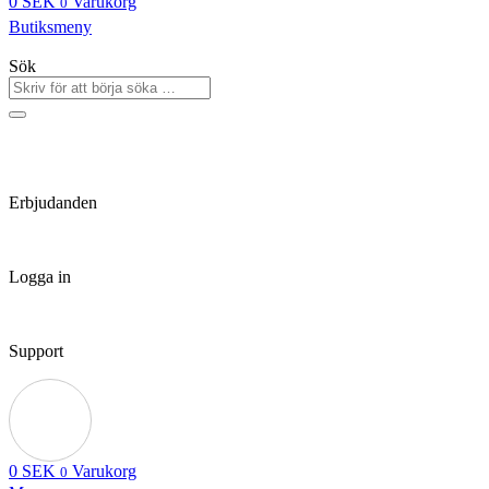
0
SEK
Varukorg
0
Butiksmeny
Sök
Erbjudanden
Logga in
Support
0
SEK
Varukorg
0