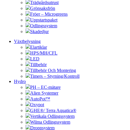
Trädgårdsutrust
Grönsaksfrön
Fröer – Microgreens
Uppstartspaket
Odlingssystem
Skadedjur
Växtbelysning
Elartiklar
HPS/MH/CFL
LED
Tillbehör
Tillbehör Och Montering
Timers – Styrning/Kontroll
Hydro
PH – EC-mätare
Alien Systemer
AutoPot™
Oxypot
GHE®/ Terra Aquatica®
Vertikala Odlingssystem
Wilma Odlingssystem
Droppsystem