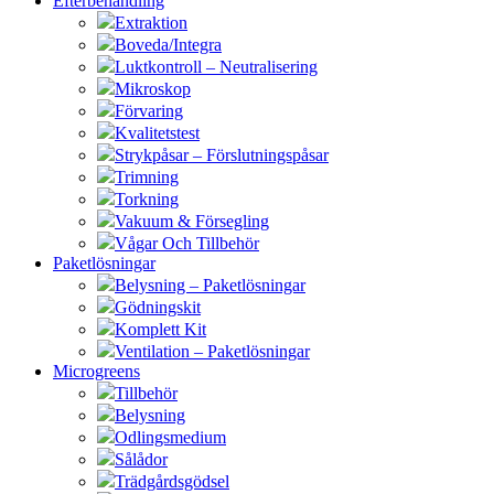
Efterbehandling
Extraktion
Boveda/Integra
Luktkontroll – Neutralisering
Mikroskop
Förvaring
Kvalitetstest
Strykpåsar – Förslutningspåsar
Trimning
Torkning
Vakuum & Försegling
Vågar Och Tillbehör
Paketlösningar
Belysning – Paketlösningar
Gödningskit
Komplett Kit
Ventilation – Paketlösningar
Microgreens
Tillbehör
Belysning
Odlingsmedium
Sålådor
Trädgårdsgödsel