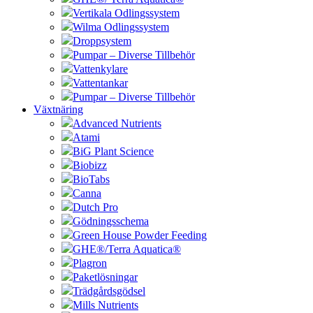
Vertikala Odlingssystem
Wilma Odlingssystem
Droppsystem
Pumpar – Diverse Tillbehör
Vattenkylare
Vattentankar
Pumpar – Diverse Tillbehör
Växtnäring
Advanced Nutrients
Atami
BiG Plant Science
Biobizz
BioTabs
Canna
Dutch Pro
Gödningsschema
Green House Powder Feeding
GHE®/Terra Aquatica®
Plagron
Paketlösningar
Trädgårdsgödsel
Mills Nutrients