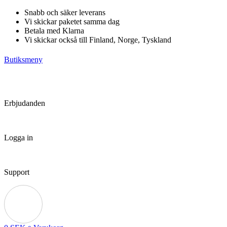
Hoppa
Snabb och säker leverans
till
Vi skickar paketet samma dag
innehåll
Betala med Klarna
Vi skickar också till Finland, Norge, Tyskland
Butiksmeny
Erbjudanden
Logga in
Support