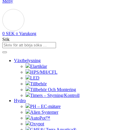
Meny
0
SEK
Varukorg
0
Sök
Växtbelysning
Elartiklar
HPS/MH/CFL
LED
Tillbehör
Tillbehör Och Montering
Timers – Styrning/Kontroll
Hydro
PH – EC-mätare
Alien Systemer
AutoPot™
Oxypot
GHE®/ Terra Aquatica®