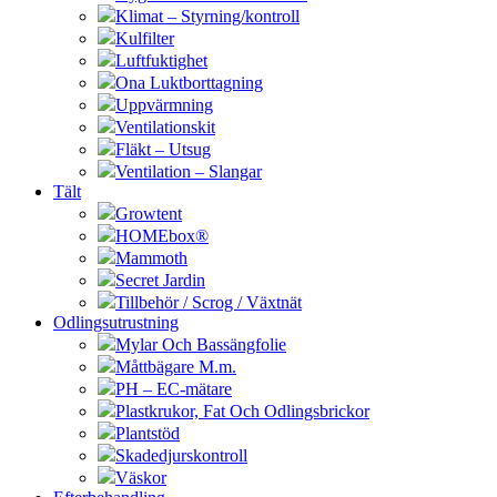
Klimat – Styrning/kontroll
Kulfilter
Luftfuktighet
Ona Luktborttagning
Uppvärmning
Ventilationskit
Fläkt – Utsug
Ventilation – Slangar
Tält
Growtent
HOMEbox®
Mammoth
Secret Jardin
Tillbehör / Scrog / Växtnät
Odlingsutrustning
Mylar Och Bassängfolie
Måttbägare M.m.
PH – EC-mätare
Plastkrukor, Fat Och Odlingsbrickor
Plantstöd
Skadedjurskontroll
Väskor