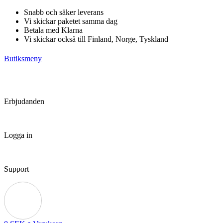
Hoppa
Snabb och säker leverans
till
Vi skickar paketet samma dag
innehåll
Betala med Klarna
Vi skickar också till Finland, Norge, Tyskland
Butiksmeny
Erbjudanden
Logga in
Support