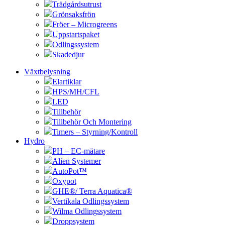
Trädgårdsutrust
Grönsaksfrön
Fröer – Microgreens
Uppstartspaket
Odlingssystem
Skadedjur
Växtbelysning
Elartiklar
HPS/MH/CFL
LED
Tillbehör
Tillbehör Och Montering
Timers – Styrning/Kontroll
Hydro
PH – EC-mätare
Alien Systemer
AutoPot™
Oxypot
GHE®/ Terra Aquatica®
Vertikala Odlingssystem
Wilma Odlingssystem
Droppsystem