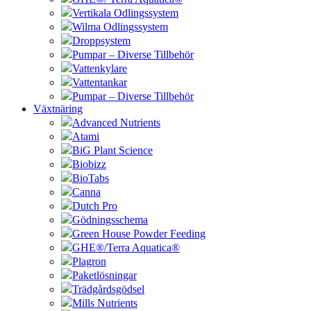
Vertikala Odlingssystem
Wilma Odlingssystem
Droppsystem
Pumpar – Diverse Tillbehör
Vattenkylare
Vattentankar
Pumpar – Diverse Tillbehör
Växtnäring
Advanced Nutrients
Atami
BiG Plant Science
Biobizz
BioTabs
Canna
Dutch Pro
Gödningsschema
Green House Powder Feeding
GHE®/Terra Aquatica®
Plagron
Paketlösningar
Trädgårdsgödsel
Mills Nutrients