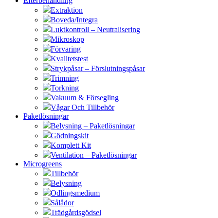
Efterbehandling
Extraktion
Boveda/Integra
Luktkontroll – Neutralisering
Mikroskop
Förvaring
Kvalitetstest
Strykpåsar – Förslutningspåsar
Trimning
Torkning
Vakuum & Försegling
Vågar Och Tillbehör
Paketlösningar
Belysning – Paketlösningar
Gödningskit
Komplett Kit
Ventilation – Paketlösningar
Microgreens
Tillbehör
Belysning
Odlingsmedium
Sålådor
Trädgårdsgödsel