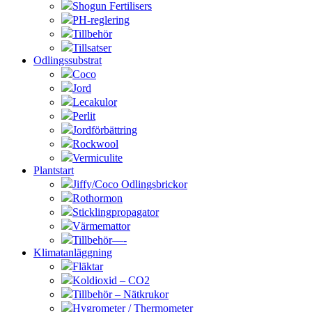
Shogun Fertilisers
PH-reglering
Tillbehör
Tillsatser
Odlingssubstrat
Coco
Jord
Lecakulor
Perlit
Jordförbättring
Rockwool
Vermiculite
Plantstart
Jiffy/Coco Odlingsbrickor
Rothormon
Sticklingpropagator
Värmemattor
Tillbehör—-
Klimatanläggning
Fläktar
Koldioxid – CO2
Tillbehör – Nätkrukor
Hygrometer / Thermometer