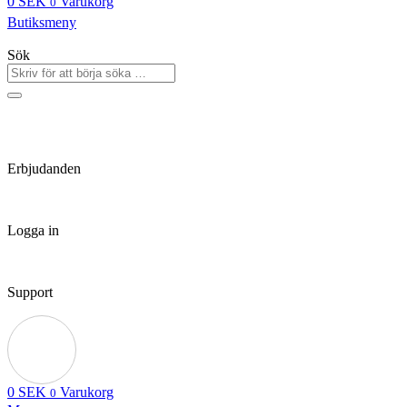
0
SEK
Varukorg
0
Butiksmeny
Sök
Erbjudanden
Logga in
Support
0
SEK
Varukorg
0