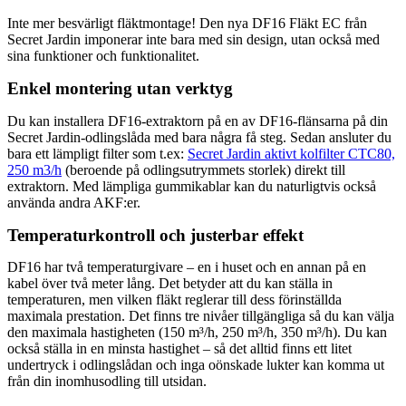
Inte mer besvärligt fläktmontage! Den nya DF16 Fläkt EC från
Secret Jardin imponerar inte bara med sin design, utan också med
sina funktioner och funktionalitet.
Enkel montering utan verktyg
Du kan installera DF16-extraktorn på en av DF16-flänsarna på din
Secret Jardin-odlingslåda med bara några få steg. Sedan ansluter du
bara ett lämpligt filter som t.ex:
Secret Jardin aktivt kolfilter CTC80,
250 m3/h
(beroende på odlingsutrymmets storlek) direkt till
extraktorn. Med lämpliga gummikablar kan du naturligtvis också
använda andra AKF:er.
Temperaturkontroll och justerbar effekt
DF16 har två temperaturgivare – en i huset och en annan på en
kabel över två meter lång. Det betyder att du kan ställa in
temperaturen, men vilken fläkt reglerar till dess förinställda
maximala prestation. Det finns tre nivåer tillgängliga så du kan välja
den maximala hastigheten (150 m³/h, 250 m³/h, 350 m³/h). Du kan
också ställa in en minsta hastighet – så det alltid finns ett litet
undertryck i odlingslådan och inga oönskade lukter kan komma ut
från din inomhusodling till utsidan.