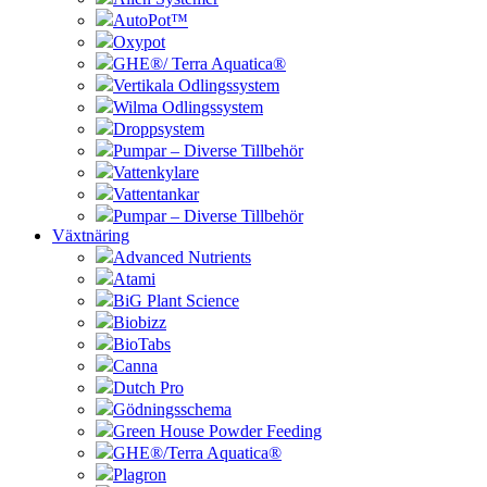
AutoPot™
Oxypot
GHE®/ Terra Aquatica®
Vertikala Odlingssystem
Wilma Odlingssystem
Droppsystem
Pumpar – Diverse Tillbehör
Vattenkylare
Vattentankar
Pumpar – Diverse Tillbehör
Växtnäring
Advanced Nutrients
Atami
BiG Plant Science
Biobizz
BioTabs
Canna
Dutch Pro
Gödningsschema
Green House Powder Feeding
GHE®/Terra Aquatica®
Plagron