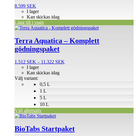
8.599
SEK
I lager
Kan skickas idag
Lägg till i vagn
Den
här
produkten
Terra Aquatica – Komplett
har
gödningspaket
flera
varianter.
De
Prisintervall:
1.512
SEK
–
11.322
SEK
olika
1.512 SEK
I lager
alternativen
till
Kan skickas idag
kan
11.322 SEK
Välj variant:
väljas
0,5 L
på
1 L
produktsidan
5 L
10 L
Välj alternativ
BioTabs Startpaket