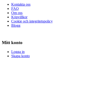
Kontakta oss
FAQ
Om oss
Köpvillkor
Cookie och integritetspolicy
Blogg
Mitt konto
Logga in
Skapa konto
Logga in
Skapa konto
Snabb och säker leverans