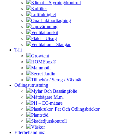
Klimat – Styrning/kontroll
Kulfilter
Luftfuktighet
Ona Luktborttagning
Uppvärmning
Ventilationskit
Fläkt – Utsug
Ventilation – Slangar
Tält
Growtent
HOMEbox®
Mammoth
Secret Jardin
Tillbehör / Scrog / Växtnät
Odlingsutrustning
Mylar Och Bassängfolie
Måttbägare M.m.
PH – EC-mätare
Plastkrukor, Fat Och Odlingsbrickor
Plantstöd
Skadedjurskontroll
Väskor
Efterbehandling