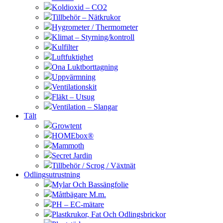
Koldioxid – CO2
Tillbehör – Nätkrukor
Hygrometer / Thermometer
Klimat – Styrning/kontroll
Kulfilter
Luftfuktighet
Ona Luktborttagning
Uppvärmning
Ventilationskit
Fläkt – Utsug
Ventilation – Slangar
Tält
Growtent
HOMEbox®
Mammoth
Secret Jardin
Tillbehör / Scrog / Växtnät
Odlingsutrustning
Mylar Och Bassängfolie
Måttbägare M.m.
PH – EC-mätare
Plastkrukor, Fat Och Odlingsbrickor