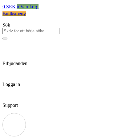
0
SEK
Varukorg
0
Butiksmeny
Sök
Erbjudanden
Logga in
Support