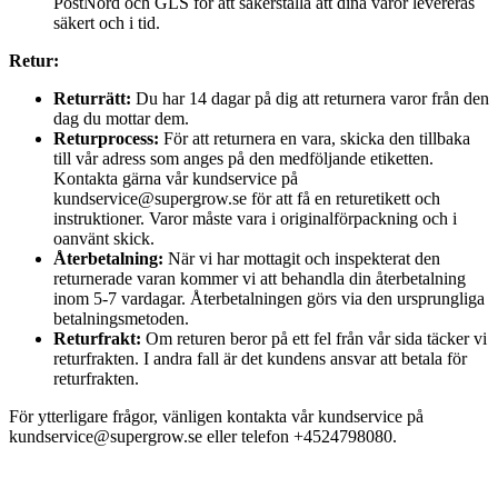
PostNord och GLS för att säkerställa att dina varor levereras
säkert och i tid.
Retur:
Returrätt:
Du har 14 dagar på dig att returnera varor från den
dag du mottar dem.
Returprocess:
För att returnera en vara, skicka den tillbaka
till vår adress som anges på den medföljande etiketten.
Kontakta gärna vår kundservice på
kundservice@supergrow.se för att få en returetikett och
instruktioner. Varor måste vara i originalförpackning och i
oanvänt skick.
Återbetalning:
När vi har mottagit och inspekterat den
returnerade varan kommer vi att behandla din återbetalning
inom 5-7 vardagar. Återbetalningen görs via den ursprungliga
betalningsmetoden.
Returfrakt:
Om returen beror på ett fel från vår sida täcker vi
returfrakten. I andra fall är det kundens ansvar att betala för
returfrakten.
För ytterligare frågor, vänligen kontakta vår kundservice på
kundservice@supergrow.se eller telefon +4524798080.