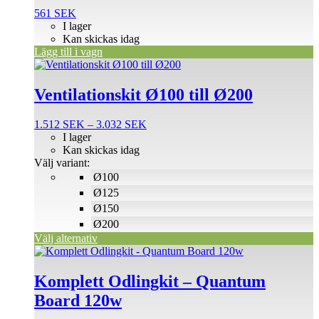
561
SEK
I lager
Kan skickas idag
Lägg till i vagn
Den
här
produkten
Ventilationskit Ø100 till Ø200
har
flera
Prisintervall:
1.512
SEK
–
3.032
SEK
varianter.
1.512 SEK
I lager
De
till
Kan skickas idag
olika
3.032 SEK
Välj variant:
alternativen
Ø100
kan
väljas
Ø125
på
Ø150
produktsidan
Ø200
Välj alternativ
Komplett Odlingkit – Quantum
Board 120w