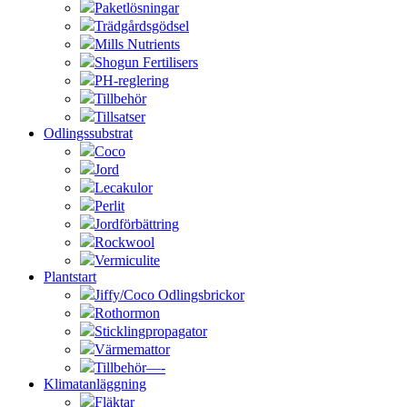
Paketlösningar
Trädgårdsgödsel
Mills Nutrients
Shogun Fertilisers
PH-reglering
Tillbehör
Tillsatser
Odlingssubstrat
Coco
Jord
Lecakulor
Perlit
Jordförbättring
Rockwool
Vermiculite
Plantstart
Jiffy/Coco Odlingsbrickor
Rothormon
Sticklingpropagator
Värmemattor
Tillbehör—-
Klimatanläggning
Fläktar