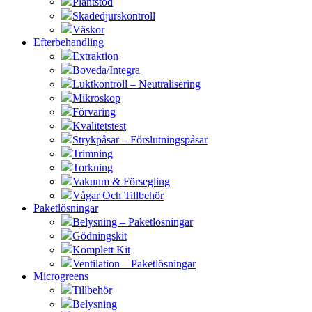
Plantstöd
Skadedjurskontroll
Väskor
Efterbehandling
Extraktion
Boveda/Integra
Luktkontroll – Neutralisering
Mikroskop
Förvaring
Kvalitetstest
Strykpåsar – Förslutningspåsar
Trimning
Torkning
Vakuum & Försegling
Vågar Och Tillbehör
Paketlösningar
Belysning – Paketlösningar
Gödningskit
Komplett Kit
Ventilation – Paketlösningar
Microgreens
Tillbehör
Belysning