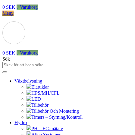
0
SEK
Varukorg
0
Meny
0
SEK
Varukorg
0
Sök
Växtbelysning
Elartiklar
HPS/MH/CFL
LED
Tillbehör
Tillbehör Och Montering
Timers – Styrning/Kontroll
Hydro
PH – EC-mätare
Alien Systemer