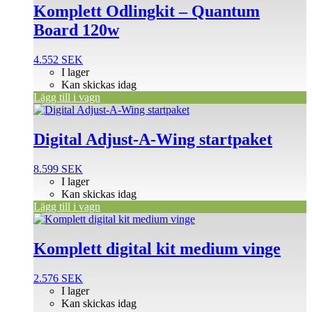
Komplett Odlingkit – Quantum
Board 120w
4.552
SEK
I lager
Kan skickas idag
Lägg till i vagn
Digital Adjust-A-Wing startpaket
8.599
SEK
I lager
Kan skickas idag
Lägg till i vagn
Den
här
produkten
Komplett digital kit medium vinge
har
flera
2.576
SEK
varianter.
I lager
De
Kan skickas idag
olika