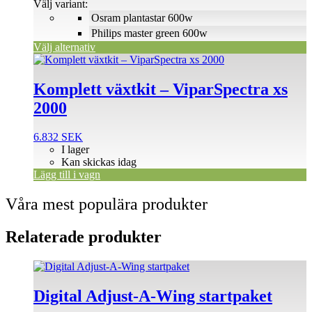
Välj variant:
alternativen
Osram plantastar 600w
kan
väljas
Philips master green 600w
på
Välj alternativ
produktsidan
Komplett växtkit – ViparSpectra xs
2000
6.832
SEK
I lager
Kan skickas idag
Lägg till i vagn
Våra mest populära produkter
Relaterade produkter
Digital Adjust-A-Wing startpaket