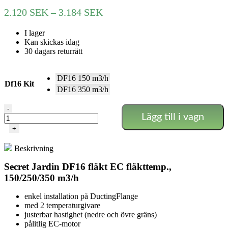
Prisintervall:
2.120
SEK
–
3.184
SEK
2.120 SEK
I lager
till
Kan skickas idag
3.184 SEK
30 dagars returrätt
DF16 150 m3/h
Df16 Kit
DF16 350 m3/h
Secret
-
Lägg till i vagn
Jardin
DF16
+
Komplett
EC
Beskrivning
Kit
inkl.
Secret Jardin DF16 fläkt EC fläkttemp.,
Filter
150/250/350 m3/h
mängd
enkel installation på DuctingFlange
med 2 temperaturgivare
justerbar hastighet (nedre och övre gräns)
pålitlig EC-motor