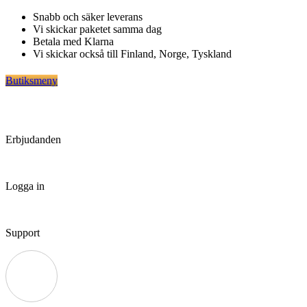
Hoppa
Snabb och säker leverans
till
Vi skickar paketet samma dag
innehåll
Betala med Klarna
Vi skickar också till Finland, Norge, Tyskland
Butiksmeny
Erbjudanden
Logga in
Support