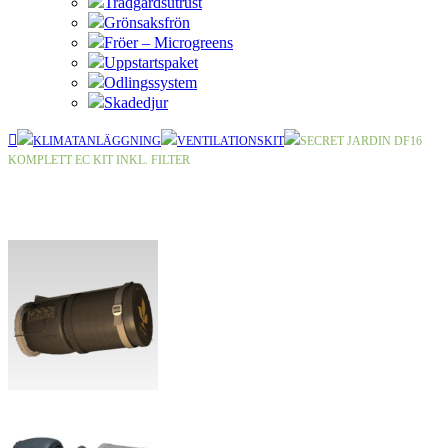
Trädgårdsutrust
Grönsaksfrön
Fröer – Microgreens
Uppstartspaket
Odlingssystem
Skadedjur
KLIMATANLÄGGNING
VENTILATIONSKIT
SECRET JARDIN DF16
KOMPLETT EC KIT INKL. FILTER