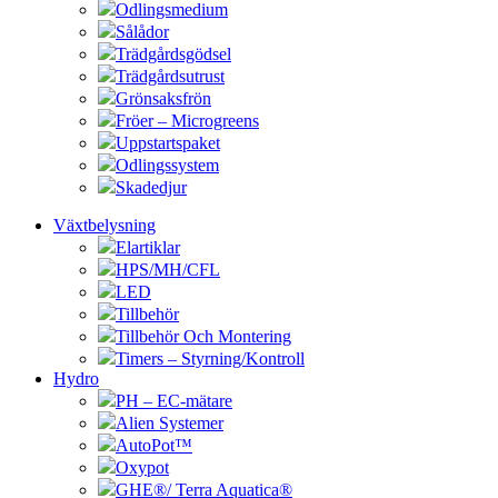
Odlingsmedium
Sålådor
Trädgårdsgödsel
Trädgårdsutrust
Grönsaksfrön
Fröer – Microgreens
Uppstartspaket
Odlingssystem
Skadedjur
Växtbelysning
Elartiklar
HPS/MH/CFL
LED
Tillbehör
Tillbehör Och Montering
Timers – Styrning/Kontroll
Hydro
PH – EC-mätare
Alien Systemer
AutoPot™
Oxypot
GHE®/ Terra Aquatica®