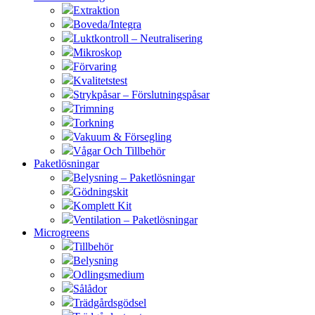
Extraktion
Boveda/Integra
Luktkontroll – Neutralisering
Mikroskop
Förvaring
Kvalitetstest
Strykpåsar – Förslutningspåsar
Trimning
Torkning
Vakuum & Försegling
Vågar Och Tillbehör
Paketlösningar
Belysning – Paketlösningar
Gödningskit
Komplett Kit
Ventilation – Paketlösningar
Microgreens
Tillbehör
Belysning
Odlingsmedium
Sålådor
Trädgårdsgödsel