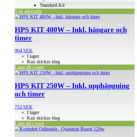
väljas
Standard Kit
på
Välj alternativ
produktsidan
HPS KIT 400W – Inkl. hängare och
timer
904
SEK
I lager
Kan skickas idag
Lägg till i vagn
HPS KIT 250W – Inkl. upphängning
och timer
752
SEK
I lager
Kan skickas idag
Lägg till i vagn