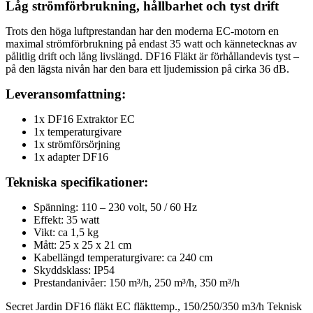
Låg strömförbrukning, hållbarhet och tyst drift
Trots den höga luftprestandan har den moderna EC-motorn en
maximal strömförbrukning på endast 35 watt och kännetecknas av
pålitlig drift och lång livslängd. DF16 Fläkt är förhållandevis tyst –
på den lägsta nivån har den bara ett ljudemission på cirka 36 dB.
Leveransomfattning:
1x DF16 Extraktor EC
1x temperaturgivare
1x strömförsörjning
1x adapter DF16
Tekniska specifikationer:
Spänning: 110 – 230 volt, 50 / 60 Hz
Effekt: 35 watt
Vikt: ca 1,5 kg
Mått: 25 x 25 x 21 cm
Kabellängd temperaturgivare: ca 240 cm
Skyddsklass: IP54
Prestandanivåer: 150 m³/h, 250 m³/h, 350 m³/h
Secret Jardin DF16 fläkt EC fläkttemp., 150/250/350 m3/h Teknisk