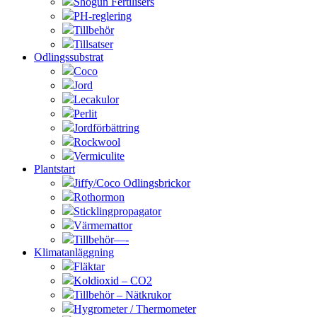
Shogun Fertilisers
PH-reglering
Tillbehör
Tillsatser
Odlingssubstrat
Coco
Jord
Lecakulor
Perlit
Jordförbättring
Rockwool
Vermiculite
Plantstart
Jiffy/Coco Odlingsbrickor
Rothormon
Sticklingpropagator
Värmemattor
Tillbehör—-
Klimatanläggning
Fläktar
Koldioxid – CO2
Tillbehör – Nätkrukor
Hygrometer / Thermometer