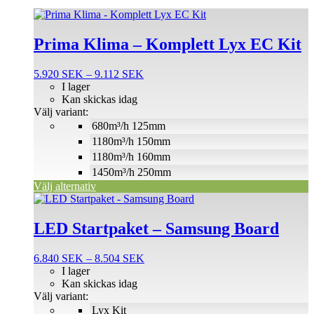
Den
här
produkten
Prima Klima – Komplett Lyx EC Kit
har
flera
Prisintervall:
5.920
SEK
–
9.112
SEK
varianter.
5.920 SEK
I lager
De
till
Kan skickas idag
olika
9.112 SEK
Välj variant:
alternativen
680m³/h 125mm
kan
väljas
1180m³/h 150mm
på
1180m³/h 160mm
produktsidan
1450m³/h 250mm
Välj alternativ
Den
här
produkten
LED Startpaket – Samsung Board
har
flera
Prisintervall:
6.840
SEK
–
8.504
SEK
varianter.
6.840 SEK
I lager
De
till
Kan skickas idag
olika
8.504 SEK
Välj variant:
alternativen
Lyx Kit
kan