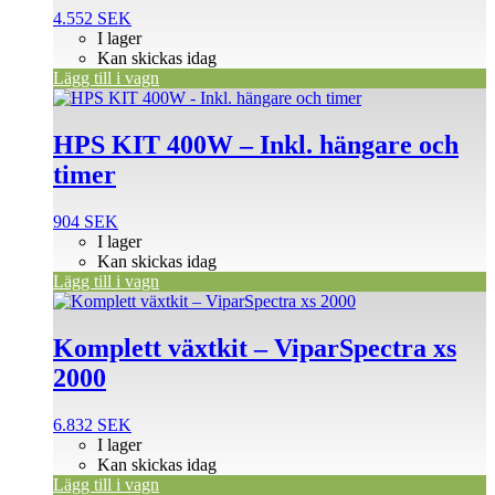
4.552
SEK
I lager
Kan skickas idag
Lägg till i vagn
HPS KIT 400W – Inkl. hängare och
timer
904
SEK
I lager
Kan skickas idag
Lägg till i vagn
Komplett växtkit – ViparSpectra xs
2000
6.832
SEK
I lager
Kan skickas idag
Lägg till i vagn