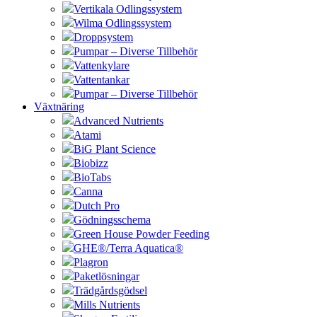
Vertikala Odlingssystem
Wilma Odlingssystem
Droppsystem
Pumpar – Diverse Tillbehör
Vattenkylare
Vattentankar
Pumpar – Diverse Tillbehör
Växtnäring
Advanced Nutrients
Atami
BiG Plant Science
Biobizz
BioTabs
Canna
Dutch Pro
Gödningsschema
Green House Powder Feeding
GHE®/Terra Aquatica®
Plagron
Paketlösningar
Trädgårdsgödsel
Mills Nutrients