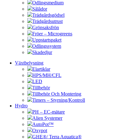
Odlingsmedium
Sålådor
Trädgårdsgödsel
Trädgårdsutrust
Grönsaksfrön
Fröer – Microgreens
Uppstartspaket
Odlingssystem
Skadedjur
Växtbelysning
Elartiklar
HPS/MH/CFL
LED
Tillbehör
Tillbehör Och Montering
Timers – Styrning/Kontroll
Hydro
PH – EC-mätare
Alien Systemer
AutoPot™
Oxypot
GHE®/ Terra Aquatica®