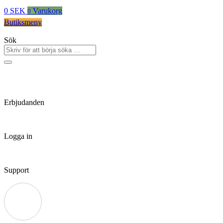
0
SEK
Varukorg
0
Butiksmeny
Sök
Erbjudanden
Logga in
Support