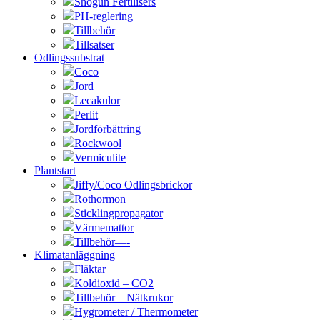
Shogun Fertilisers
PH-reglering
Tillbehör
Tillsatser
Odlingssubstrat
Coco
Jord
Lecakulor
Perlit
Jordförbättring
Rockwool
Vermiculite
Plantstart
Jiffy/Coco Odlingsbrickor
Rothormon
Sticklingpropagator
Värmemattor
Tillbehör—-
Klimatanläggning
Fläktar
Koldioxid – CO2
Tillbehör – Nätkrukor
Hygrometer / Thermometer