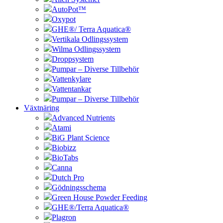
AutoPot™
Oxypot
GHE®/ Terra Aquatica®
Vertikala Odlingssystem
Wilma Odlingssystem
Droppsystem
Pumpar – Diverse Tillbehör
Vattenkylare
Vattentankar
Pumpar – Diverse Tillbehör
Växtnäring
Advanced Nutrients
Atami
BiG Plant Science
Biobizz
BioTabs
Canna
Dutch Pro
Gödningsschema
Green House Powder Feeding
GHE®/Terra Aquatica®
Plagron