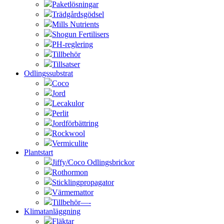
Paketlösningar
Trädgårdsgödsel
Mills Nutrients
Shogun Fertilisers
PH-reglering
Tillbehör
Tillsatser
Odlingssubstrat
Coco
Jord
Lecakulor
Perlit
Jordförbättring
Rockwool
Vermiculite
Plantstart
Jiffy/Coco Odlingsbrickor
Rothormon
Sticklingpropagator
Värmemattor
Tillbehör—-
Klimatanläggning
Fläktar