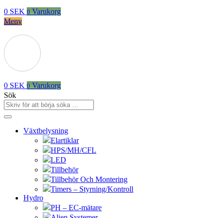
0
SEK
Varukorg
0
Meny
0
SEK
Varukorg
0
Sök
Växtbelysning
Elartiklar
HPS/MH/CFL
LED
Tillbehör
Tillbehör Och Montering
Timers – Styrning/Kontroll
Hydro
PH – EC-mätare
Alien Systemer