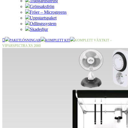
Trädgårdsutrust
Grönsaksfrön
Fröer – Microgreens
Uppstartspaket
Odlingssystem
Skadedjur
PAKETLÖSNINGAR
KOMPLETT KIT
KOMPLETT VÄXTKIT –
VIPARSPECTRA XS 2000