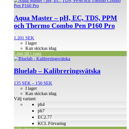
Aqua Master – pH, EC, TDS, PPM
och Thermo Combo Pen P160 Pro
1.201
SEK
I lager
Kan skickas idag
Lägg till i vagn
Den
här
produkten
Bluelab – Kalibreringsvätska
har
flera
Prisintervall:
135
SEK
–
150
SEK
varianter.
135 SEK
I lager
De
till
Kan skickas idag
olika
150 SEK
Välj variant:
alternativen
ph4
kan
väljas
ph7
på
EC2.77
produktsidan
KCL Förvaring