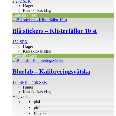
2.272
SEK
I lager
Kan skickas idag
Lägg till i vagn
Blå stickers – Klisterfällor 10 st
152
SEK
I lager
Kan skickas idag
Lägg till i vagn
Den
här
produkten
Bluelab – Kalibreringsvätska
har
flera
Prisintervall:
135
SEK
–
150
SEK
varianter.
135 SEK
I lager
De
till
Kan skickas idag
olika
150 SEK
Välj variant:
alternativen
ph4
kan
väljas
ph7
på
EC2.77