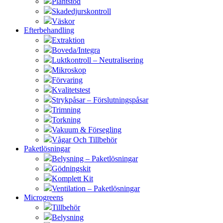
Plantstöd
Skadedjurskontroll
Väskor
Efterbehandling
Extraktion
Boveda/Integra
Luktkontroll – Neutralisering
Mikroskop
Förvaring
Kvalitetstest
Strykpåsar – Förslutningspåsar
Trimning
Torkning
Vakuum & Försegling
Vågar Och Tillbehör
Paketlösningar
Belysning – Paketlösningar
Gödningskit
Komplett Kit
Ventilation – Paketlösningar
Microgreens
Tillbehör
Belysning