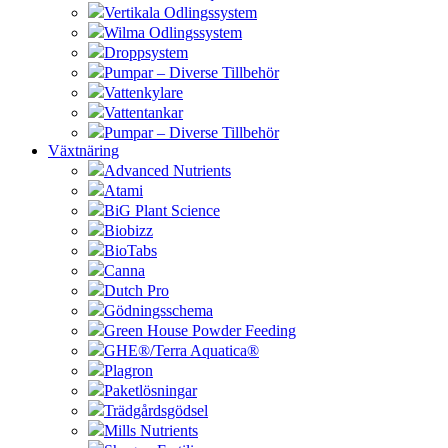
Vertikala Odlingssystem
Wilma Odlingssystem
Droppsystem
Pumpar – Diverse Tillbehör
Vattenkylare
Vattentankar
Pumpar – Diverse Tillbehör
Växtnäring
Advanced Nutrients
Atami
BiG Plant Science
Biobizz
BioTabs
Canna
Dutch Pro
Gödningsschema
Green House Powder Feeding
GHE®/Terra Aquatica®
Plagron
Paketlösningar
Trädgårdsgödsel
Mills Nutrients