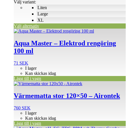
120 SEK
Välj variant:
Liten
Large
XL
Välj alternativ
Aqua Master – Elektrod rengöring
100 ml
71
SEK
I lager
Kan skickas idag
Lägg till i vagn
Värmematta stor 120×50 – Airontek
760
SEK
I lager
Kan skickas idag
Lägg till i vagn