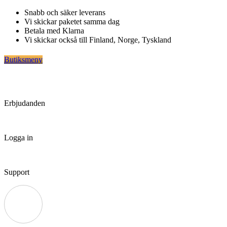
Hoppa
Snabb och säker leverans
till
Vi skickar paketet samma dag
innehåll
Betala med Klarna
Vi skickar också till Finland, Norge, Tyskland
Butiksmeny
Erbjudanden
Logga in
Support