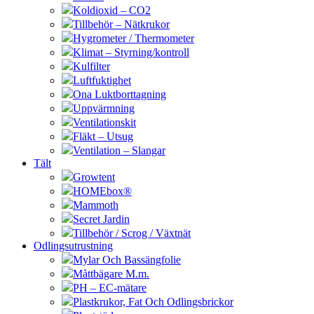
Koldioxid – CO2
Tillbehör – Nätkrukor
Hygrometer / Thermometer
Klimat – Styrning/kontroll
Kulfilter
Luftfuktighet
Ona Luktborttagning
Uppvärmning
Ventilationskit
Fläkt – Utsug
Ventilation – Slangar
Tält
Growtent
HOMEbox®
Mammoth
Secret Jardin
Tillbehör / Scrog / Växtnät
Odlingsutrustning
Mylar Och Bassängfolie
Måttbägare M.m.
PH – EC-mätare
Plastkrukor, Fat Och Odlingsbrickor