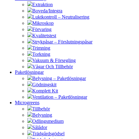
Extraktion
Boveda/Integra
Luktkontroll – Neutralisering
Mikroskop
Förvaring
Kvalitetstest
Strykpåsar – Förslutningspåsar
Trimning
Torkning
Vakuum & Försegling
Vågar Och Tillbehör
Paketlösningar
Belysning – Paketlösningar
Gödningskit
Komplett Kit
Ventilation – Paketlösningar
Microgreens
Tillbehör
Belysning
Odlingsmedium
Sålådor
Trädgårdsgödsel