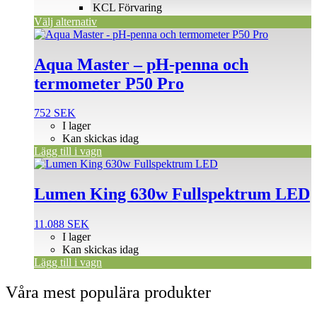
produktsidan
KCL Förvaring
Välj alternativ
Aqua Master – pH-penna och
termometer P50 Pro
752
SEK
I lager
Kan skickas idag
Lägg till i vagn
Lumen King 630w Fullspektrum LED
11.088
SEK
I lager
Kan skickas idag
Lägg till i vagn
Våra mest populära produkter