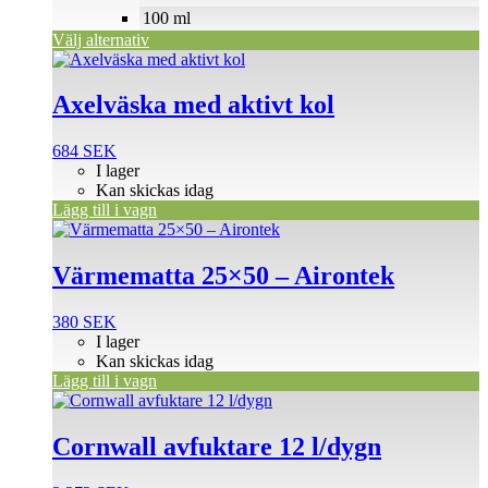
väljas
100 ml
på
Välj alternativ
produktsidan
Axelväska med aktivt kol
684
SEK
I lager
Kan skickas idag
Lägg till i vagn
Värmematta 25×50 – Airontek
380
SEK
I lager
Kan skickas idag
Lägg till i vagn
Cornwall avfuktare 12 l/dygn