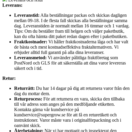
Leverans:
Leveranstid:
Alla beställningar packas och skickas dagligen
mellan 09-18. I de flesta fall skickas alla beställningar samma
dag. Leveranstiden är normalt mellan 16 timmar och 1 vardag.
Tips: Om du beställer fram till helgen och väljer paketbutik,
kan du ofta hämta ditt paket redan dagen efter i paketbutiken.
Fraktkostnader:
Vi håller fraktkostnaderna låga och har valt
de bästa och mest kostnadseffektiva fraktalternativen. Vi
erbjuder alltid full garanti på alla dina leveranser.
Leveransmetod:
Vi använder pålitliga fraktföretag som
PostNord och GLS för att säkerställa att dina varor levereras
säkert och i tid.
Retur:
Returrätt:
Du har 14 dagar på dig att returnera varor från den
dag du mottar dem.
Returprocess:
För att returnera en vara, skicka den tillbaka
till vår adress som anges på den medföljande etiketten.
Kontakta gärna vår kundservice på
kundservice@supergrow.se för att få en returetikett och
instruktioner. Varor måste vara i originalförpackning och i
oanvänt skick.
Återbetalning:
När vi har mottagit och inspekterat den