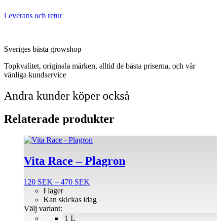
Leverans och retur
Sveriges bästa growshop
Topkvalitet, originala märken, alltid de bästa priserna, och vår
vänliga kundservice
Andra kunder köper också
Relaterade produkter
Den
här
produkten
Vita Race – Plagron
har
flera
Prisintervall:
120
SEK
–
470
SEK
varianter.
120 SEK
I lager
De
till
Kan skickas idag
olika
470 SEK
Välj variant:
alternativen
1 L
kan