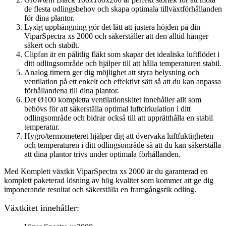
de flesta odlingsbehov och skapa optimala tillväxtförhållanden
för dina plantor.
Lyxig upphängning gör det lätt att justera höjden på din
ViparSpectra xs 2000 och säkerställer att den alltid hänger
säkert och stabilt.
Clipfan är en pålitlig fläkt som skapar det idealiska luftflödet i
ditt odlingsområde och hjälper till att hålla temperaturen stabil.
Analog timern ger dig möjlighet att styra belysning och
ventilation på ett enkelt och effektivt sätt så att du kan anpassa
förhållandena till dina plantor.
Det Ø100 kompletta ventilationskitet innehåller allt som
behövs för att säkerställa optimal luftcirkulation i ditt
odlingsområde och bidrar också till att upprätthålla en stabil
temperatur.
Hygro/termometeret hjälper dig att övervaka luftfuktigheten
och temperaturen i ditt odlingsområde så att du kan säkerställa
att dina plantor trivs under optimala förhållanden.
Med Komplett växtkit ViparSpectra xs 2000 är du garanterad en
komplett paketerad lösning av hög kvalitet som kommer att ge dig
imponerande resultat och säkerställa en framgångsrik odling.
Växtkitet innehåller: