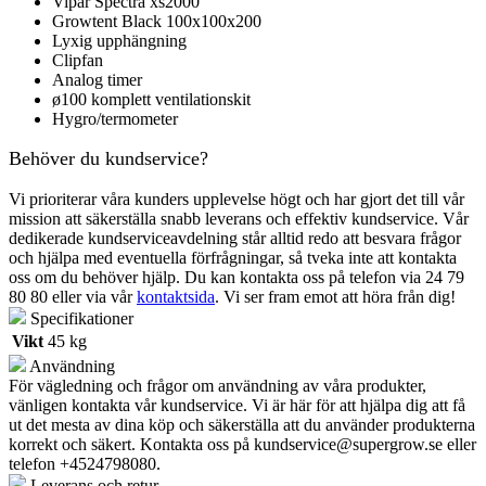
Vipar Spectra xs2000
Growtent Black 100x100x200
Lyxig upphängning
Clipfan
Analog timer
ø100 komplett ventilationskit
Hygro/termometer
Behöver du kundservice?
Vi prioriterar våra kunders upplevelse högt och har gjort det till vår
mission att säkerställa snabb leverans och effektiv kundservice. Vår
dedikerade kundserviceavdelning står alltid redo att besvara frågor
och hjälpa med eventuella förfrågningar, så tveka inte att kontakta
oss om du behöver hjälp.
Du kan kontakta oss på telefon via 24 79
80 80 eller via vår
kontaktsida
.
Vi ser fram emot att höra från dig!
Specifikationer
Vikt
45 kg
Användning
För vägledning och frågor om användning av våra produkter,
vänligen kontakta vår kundservice. Vi är här för att hjälpa dig att få
ut det mesta av dina köp och säkerställa att du använder produkterna
korrekt och säkert. Kontakta oss på
kundservice@supergrow.se
eller
telefon +4524798080.
Leverans och retur