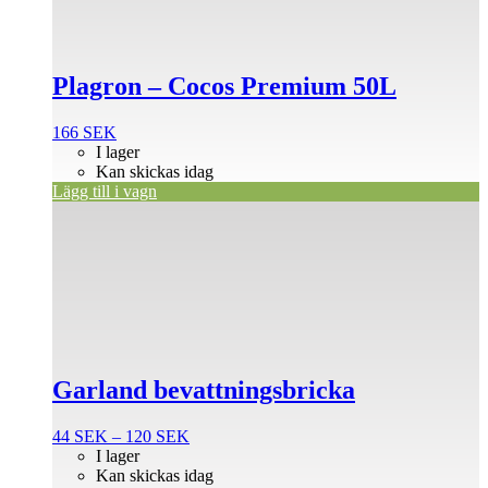
Plagron – Cocos Premium 50L
166
SEK
I lager
Kan skickas idag
Lägg till i vagn
Den
här
produkten
har
flera
varianter.
De
olika
alternativen
Garland bevattningsbricka
kan
väljas
på
Prisintervall:
44
SEK
–
120
SEK
produktsidan
44 SEK
I lager
till
Kan skickas idag