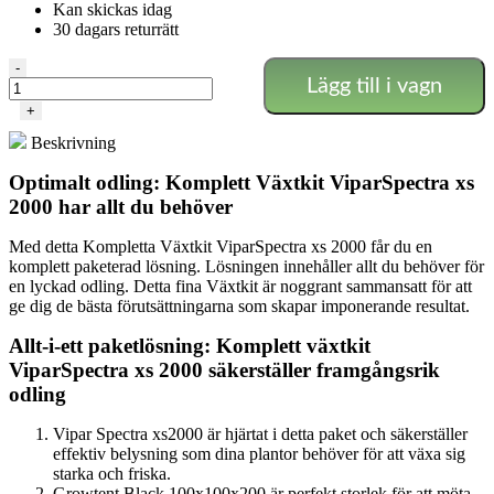
Kan skickas idag
30 dagars returrätt
Komplett
-
Lägg till i vagn
växtkit
–
+
ViparSpectra
Beskrivning
xs
2000
Optimalt odling: Komplett Växtkit ViparSpectra xs
mängd
2000 har allt du behöver
Med detta Kompletta Växtkit ViparSpectra xs 2000 får du en
komplett paketerad lösning. Lösningen innehåller allt du behöver för
en lyckad odling. Detta fina Växtkit är noggrant sammansatt för att
ge dig de bästa förutsättningarna som skapar imponerande resultat.
Allt-i-ett paketlösning: Komplett växtkit
ViparSpectra xs 2000 säkerställer framgångsrik
odling
Vipar Spectra xs2000 är hjärtat i detta paket och säkerställer
effektiv belysning som dina plantor behöver för att växa sig
starka och friska.
Growtent Black 100x100x200 är perfekt storlek för att möta