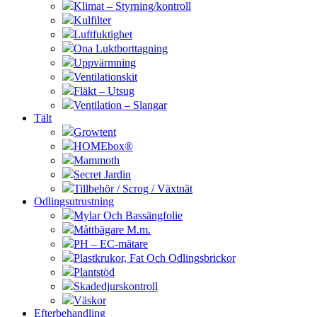
Klimat – Styrning/kontroll
Kulfilter
Luftfuktighet
Ona Luktborttagning
Uppvärmning
Ventilationskit
Fläkt – Utsug
Ventilation – Slangar
Tält
Growtent
HOMEbox®
Mammoth
Secret Jardin
Tillbehör / Scrog / Växtnät
Odlingsutrustning
Mylar Och Bassängfolie
Måttbägare M.m.
PH – EC-mätare
Plastkrukor, Fat Och Odlingsbrickor
Plantstöd
Skadedjurskontroll
Väskor
Efterbehandling