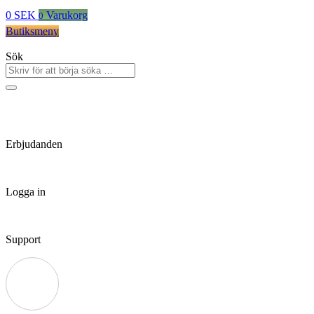
0
SEK
Varukorg
0
Butiksmeny
Sök
Erbjudanden
Logga in
Support