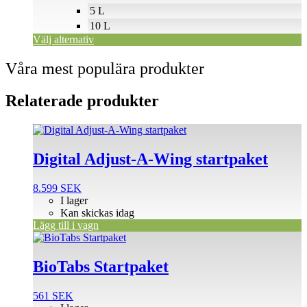
produktsidan
5 L
10 L
Välj alternativ
Våra mest populära produkter
Relaterade produkter
Digital Adjust-A-Wing startpaket
8.599
SEK
I lager
Kan skickas idag
Lägg till i vagn
BioTabs Startpaket
561
SEK