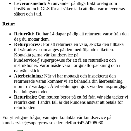
Leveransmetod:
Vi använder pålitliga fraktföretag som
PostNord och GLS för att säkerställa att dina varor levereras
säkert och i tid.
Retur:
Returrätt:
Du har 14 dagar på dig att returnera varor från den
dag du mottar dem.
Returprocess:
För att returnera en vara, skicka den tillbaka
till vår adress som anges på den medföljande etiketten.
Kontakta gärna vår kundservice på
kundservice@supergrow.se för att få en returetikett och
instruktioner. Varor måste vara i originalförpackning och i
oanvänt skick.
Återbetalning:
När vi har mottagit och inspekterat den
returnerade varan kommer vi att behandla din återbetalning
inom 5-7 vardagar. Återbetalningen görs via den ursprungliga
betalningsmetoden.
Returfrakt:
Om returen beror på ett fel från vår sida täcker vi
returfrakten. I andra fall är det kundens ansvar att betala för
returfrakten.
För ytterligare frågor, vänligen kontakta vår kundservice på
kundservice@supergrow.se eller telefon +4524798080.