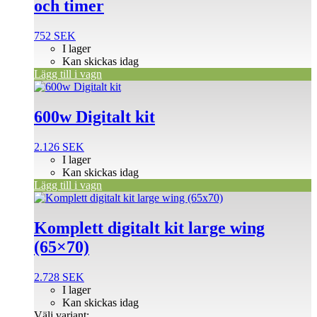
och timer
752
SEK
I lager
Kan skickas idag
Lägg till i vagn
600w Digitalt kit
2.126
SEK
I lager
Kan skickas idag
Lägg till i vagn
Den
här
produkten
Komplett digitalt kit large wing
har
(65×70)
flera
varianter.
De
2.728
SEK
olika
I lager
alternativen
Kan skickas idag
kan
Välj variant: