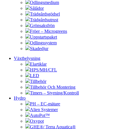
Odlingsmedium
Sålådor
Trädgårdsgödsel
Trädgårdsutrust
Grönsaksfrön
Fröer – Microgreens
Uppstartspaket
Odlingssystem
Skadedjur
Växtbelysning
Elartiklar
HPS/MH/CFL
LED
Tillbehör
Tillbehör Och Montering
Timers – Styrning/Kontroll
Hydro
PH – EC-mätare
Alien Systemer
AutoPot™
Oxypot
GHE®/ Terra Aquatica®