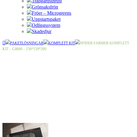
Trädgårdsutrust
Grönsaksfrön
Fröer – Microgreens
Uppstartspaket
Odlingssystem
Skadedjur
PAKETLÖSNINGAR
KOMPLETT KIT
SPIDER FARMER KOMPLETT
KIT – G8600 – 150*150*200