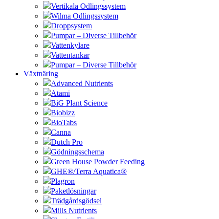
Vertikala Odlingssystem
Wilma Odlingssystem
Droppsystem
Pumpar – Diverse Tillbehör
Vattenkylare
Vattentankar
Pumpar – Diverse Tillbehör
Växtnäring
Advanced Nutrients
Atami
BiG Plant Science
Biobizz
BioTabs
Canna
Dutch Pro
Gödningsschema
Green House Powder Feeding
GHE®/Terra Aquatica®
Plagron
Paketlösningar
Trädgårdsgödsel
Mills Nutrients