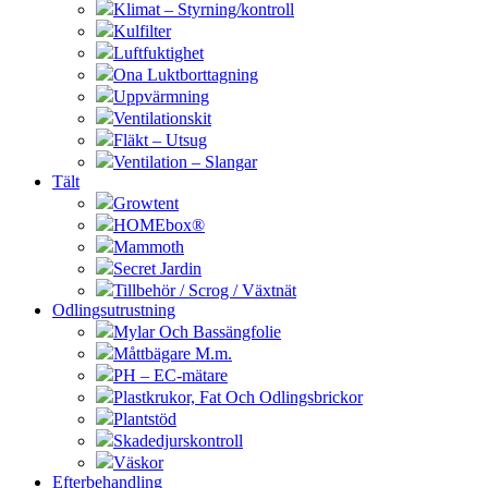
Klimat – Styrning/kontroll
Kulfilter
Luftfuktighet
Ona Luktborttagning
Uppvärmning
Ventilationskit
Fläkt – Utsug
Ventilation – Slangar
Tält
Growtent
HOMEbox®
Mammoth
Secret Jardin
Tillbehör / Scrog / Växtnät
Odlingsutrustning
Mylar Och Bassängfolie
Måttbägare M.m.
PH – EC-mätare
Plastkrukor, Fat Och Odlingsbrickor
Plantstöd
Skadedjurskontroll
Väskor
Efterbehandling