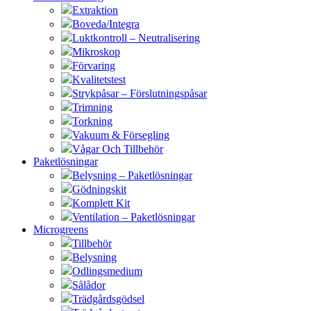
Extraktion
Boveda/Integra
Luktkontroll – Neutralisering
Mikroskop
Förvaring
Kvalitetstest
Strykpåsar – Förslutningspåsar
Trimning
Torkning
Vakuum & Försegling
Vågar Och Tillbehör
Paketlösningar
Belysning – Paketlösningar
Gödningskit
Komplett Kit
Ventilation – Paketlösningar
Microgreens
Tillbehör
Belysning
Odlingsmedium
Sålådor
Trädgårdsgödsel