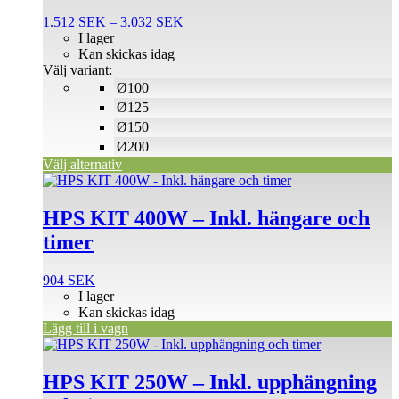
flera
Prisintervall:
1.512
SEK
–
3.032
SEK
varianter.
1.512 SEK
I lager
De
till
Kan skickas idag
olika
3.032 SEK
Välj variant:
alternativen
Ø100
kan
väljas
Ø125
på
Ø150
produktsidan
Ø200
Välj alternativ
HPS KIT 400W – Inkl. hängare och
timer
904
SEK
I lager
Kan skickas idag
Lägg till i vagn
HPS KIT 250W – Inkl. upphängning