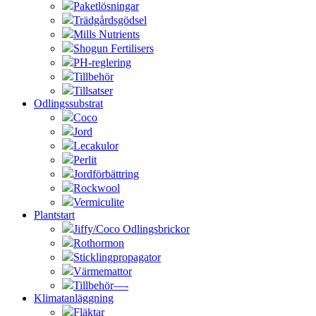
Paketlösningar
Trädgårdsgödsel
Mills Nutrients
Shogun Fertilisers
PH-reglering
Tillbehör
Tillsatser
Odlingssubstrat
Coco
Jord
Lecakulor
Perlit
Jordförbättring
Rockwool
Vermiculite
Plantstart
Jiffy/Coco Odlingsbrickor
Rothormon
Sticklingpropagator
Värmemattor
Tillbehör—-
Klimatanläggning
Fläktar