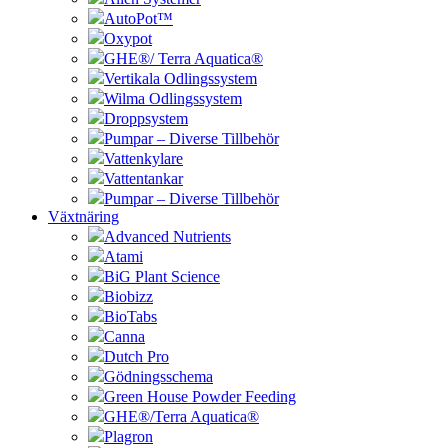
AutoPot™
Oxypot
GHE®/ Terra Aquatica®
Vertikala Odlingssystem
Wilma Odlingssystem
Droppsystem
Pumpar – Diverse Tillbehör
Vattenkylare
Vattentankar
Pumpar – Diverse Tillbehör
Växtnäring
Advanced Nutrients
Atami
BiG Plant Science
Biobizz
BioTabs
Canna
Dutch Pro
Gödningsschema
Green House Powder Feeding
GHE®/Terra Aquatica®
Plagron