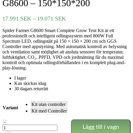
G8600 – 150*150*200
Prisintervall:
17.991
SEK
–
19.071
SEK
17.991 SEK
Spider Farmer G8600 Smart Complete Grow Tent Kit är ett
till
professionellt och intelligent odlingssystem med 800W Full
19.071 SEK
Spectrum LED, odlingstält på 150 × 150 × 200 cm och GGS
Controller med appstyrning. Med automatisk kontroll av belysning
och ventilation samt möjlighet att ansluta sensorer för temperatur,
luftfuktighet, CO₂, PPFD, VPD och jordmätning får du maximal
kontroll och optimala odlingsförhållanden i en komplett plug-and-
play-lösning.
I lager
Kan skickas idag
30 dagars returrätt
Kit utan controller
Variant
Kit med Controller
Spider
-
Lägg till i vagn
Farmer
Komplett