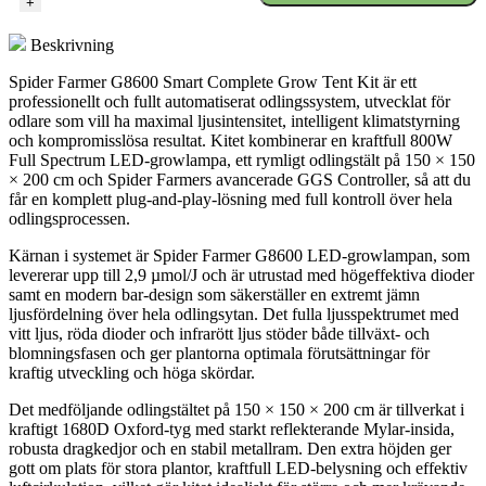
+
Kit
-
Beskrivning
G8600
-
Spider Farmer G8600 Smart Complete Grow Tent Kit är ett
150*150*200
professionellt och fullt automatiserat odlingssystem, utvecklat för
mängd
odlare som vill ha maximal ljusintensitet, intelligent klimatstyrning
och kompromisslösa resultat. Kitet kombinerar en kraftfull 800W
Full Spectrum LED-growlampa, ett rymligt odlingstält på 150 × 150
× 200 cm och Spider Farmers avancerade GGS Controller, så att du
får en komplett plug-and-play-lösning med full kontroll över hela
odlingsprocessen.
Kärnan i systemet är Spider Farmer G8600 LED-growlampan, som
levererar upp till 2,9 µmol/J och är utrustad med högeffektiva dioder
samt en modern bar-design som säkerställer en extremt jämn
ljusfördelning över hela odlingsytan. Det fulla ljusspektrumet med
vitt ljus, röda dioder och infrarött ljus stöder både tillväxt- och
blomningsfasen och ger plantorna optimala förutsättningar för
kraftig utveckling och höga skördar.
Det medföljande odlingstältet på 150 × 150 × 200 cm är tillverkat i
kraftigt 1680D Oxford-tyg med starkt reflekterande Mylar-insida,
robusta dragkedjor och en stabil metallram. Den extra höjden ger
gott om plats för stora plantor, kraftfull LED-belysning och effektiv