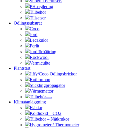
Shogun Fertilisers
PH-reglering
Tillbehör
Tillsatser
Odlingssubstrat
Coco
Jord
Lecakulor
Perlit
Jordförbättring
Rockwool
Vermiculite
Plantstart
Jiffy/Coco Odlingsbrickor
Rothormon
Sticklingpropagator
Värmemattor
Tillbehör—-
Klimatanläggning
Fläktar
Koldioxid – CO2
Tillbehör – Nätkrukor
Hygrometer / Thermometer