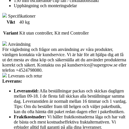
150 mm oscillerande clip fan / cirkulationsfläkt
Upphängning och monteringsdelar
Specifikationer
Vikt
40 kg
Variant
Kit utan controller, Kit med Controller
Användning
För vägledning och frågor om användning av våra produkter,
vänligen kontakta vår kundservice. Vi är här för att hjälpa dig att få
ut det mesta av dina köp och säkerställa att du använder produkterna
korrekt och säkert. Kontakta oss på
kundservice@supergrow.se
eller
telefon +4524798080.
Leverans och retur
Leverans:
Leveranstid:
Alla beställningar packas och skickas dagligen
mellan 09-18. I de flesta fall skickas alla beställningar samma
dag. Leveranstiden är normalt mellan 16 timmar och 1 vardag.
Tips: Om du beställer fram till helgen och väljer paketbutik,
kan du ofta hämta ditt paket redan dagen efter i paketbutiken.
Fraktkostnader:
Vi håller fraktkostnaderna låga och har valt
de bästa och mest kostnadseffektiva fraktalternativen. Vi
erbjuder alltid full garanti på alla dina leveranser.