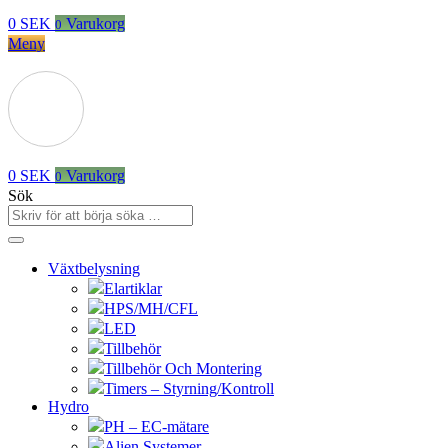
0
SEK
Varukorg
0
Meny
0
SEK
Varukorg
0
Sök
Växtbelysning
Elartiklar
HPS/MH/CFL
LED
Tillbehör
Tillbehör Och Montering
Timers – Styrning/Kontroll
Hydro
PH – EC-mätare
Alien Systemer