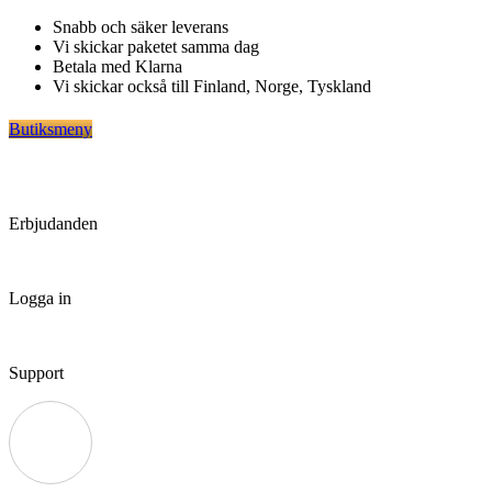
Hoppa
Snabb och säker leverans
till
Vi skickar paketet samma dag
innehåll
Betala med Klarna
Vi skickar också till Finland, Norge, Tyskland
Butiksmeny
Erbjudanden
Logga in
Support