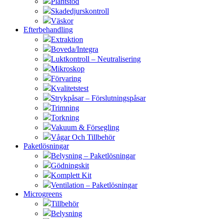
Plantstöd
Skadedjurskontroll
Väskor
Efterbehandling
Extraktion
Boveda/Integra
Luktkontroll – Neutralisering
Mikroskop
Förvaring
Kvalitetstest
Strykpåsar – Förslutningspåsar
Trimning
Torkning
Vakuum & Försegling
Vågar Och Tillbehör
Paketlösningar
Belysning – Paketlösningar
Gödningskit
Komplett Kit
Ventilation – Paketlösningar
Microgreens
Tillbehör
Belysning