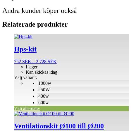
Andra kunder köper också
Relaterade produkter
Den
här
produkten
Hps-kit
har
flera
Prisintervall:
752
SEK
–
2.728
SEK
varianter.
752 SEK
I lager
De
till
Kan skickas idag
olika
2.728 SEK
Välj variant:
alternativen
1000w
kan
väljas
250W
på
400w
produktsidan
600w
Välj alternativ
Den
här
produkten
Ventilationskit Ø100 till Ø200
har