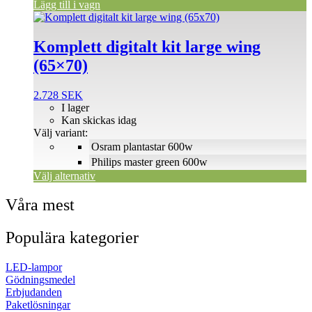
Lägg till i vagn
Den
här
produkten
Komplett digitalt kit large wing
har
(65×70)
flera
varianter.
De
2.728
SEK
olika
I lager
alternativen
Kan skickas idag
kan
Välj variant:
väljas
Osram plantastar 600w
på
Philips master green 600w
produktsidan
Välj alternativ
Våra mest
Populära kategorier
LED-lampor
Gödningsmedel
Erbjudanden
Paketlösningar