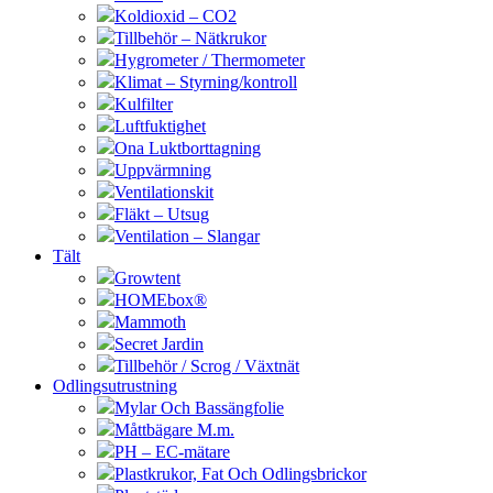
Koldioxid – CO2
Tillbehör – Nätkrukor
Hygrometer / Thermometer
Klimat – Styrning/kontroll
Kulfilter
Luftfuktighet
Ona Luktborttagning
Uppvärmning
Ventilationskit
Fläkt – Utsug
Ventilation – Slangar
Tält
Growtent
HOMEbox®
Mammoth
Secret Jardin
Tillbehör / Scrog / Växtnät
Odlingsutrustning
Mylar Och Bassängfolie
Måttbägare M.m.
PH – EC-mätare
Plastkrukor, Fat Och Odlingsbrickor