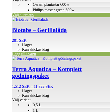
väljas
Osram plantastar 600w
på
Philips master green 600w
produktsidan
Välj alternativ
Biotabs – Gerillalåda
281
SEK
I lager
Kan skickas idag
Lägg till i vagn
Den
här
produkten
Terra Aquatica – Komplett
har
gödningspaket
flera
varianter.
De
Prisintervall:
1.512
SEK
–
11.322
SEK
olika
1.512 SEK
I lager
alternativen
till
Kan skickas idag
kan
11.322 SEK
Välj variant:
väljas
0,5 L
på
1 L