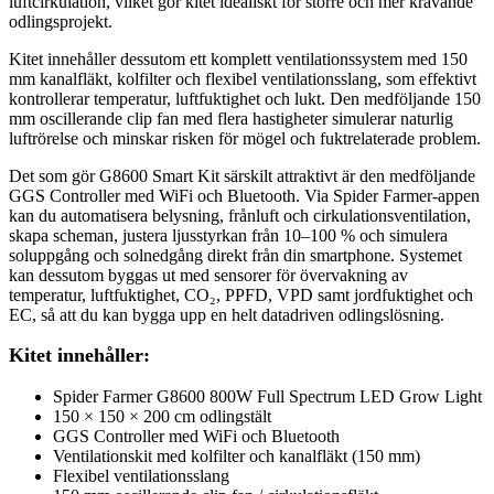
luftcirkulation, vilket gör kitet idealiskt för större och mer krävande
odlingsprojekt.
Kitet innehåller dessutom ett komplett ventilationssystem med 150
mm kanalfläkt, kolfilter och flexibel ventilationsslang, som effektivt
kontrollerar temperatur, luftfuktighet och lukt. Den medföljande 150
mm oscillerande clip fan med flera hastigheter simulerar naturlig
luftrörelse och minskar risken för mögel och fuktrelaterade problem.
Det som gör G8600 Smart Kit särskilt attraktivt är den medföljande
GGS Controller med WiFi och Bluetooth. Via Spider Farmer-appen
kan du automatisera belysning, frånluft och cirkulationsventilation,
skapa scheman, justera ljusstyrkan från 10–100 % och simulera
soluppgång och solnedgång direkt från din smartphone. Systemet
kan dessutom byggas ut med sensorer för övervakning av
temperatur, luftfuktighet, CO₂, PPFD, VPD samt jordfuktighet och
EC, så att du kan bygga upp en helt datadriven odlingslösning.
Kitet innehåller:
Spider Farmer G8600 800W Full Spectrum LED Grow Light
150 × 150 × 200 cm odlingstält
GGS Controller med WiFi och Bluetooth
Ventilationskit med kolfilter och kanalfläkt (150 mm)
Flexibel ventilationsslang