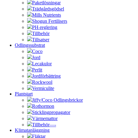
Paketlösningar
Trädgårdsgödsel
Mills Nutrients
Shogun Fertilisers
PH-reglering
Tillbehör
Tillsatser
Odlingssubstrat
Coco
Jord
Lecakulor
Perlit
Jordförbättring
Rockwool
Vermiculite
Plantstart
Jiffy/Coco Odlingsbrickor
Rothormon
Sticklingpropagator
Värmemattor
Tillbehör—-
Klimatanläggning
Fläktar