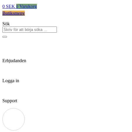
0
SEK
Varukorg
0
Butiksmeny
Sök
Erbjudanden
Logga in
Support