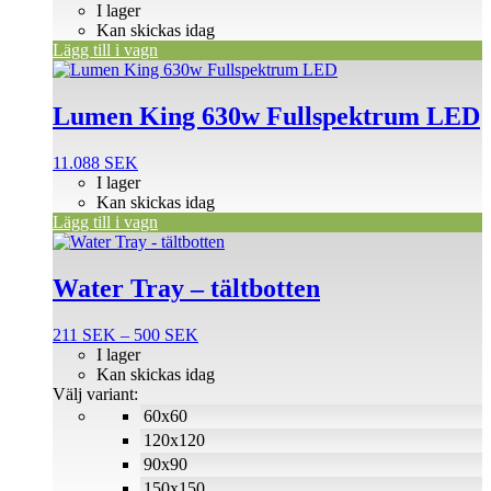
I lager
Kan skickas idag
Lägg till i vagn
Lumen King 630w Fullspektrum LED
11.088
SEK
I lager
Kan skickas idag
Lägg till i vagn
Den
här
produkten
Water Tray – tältbotten
har
flera
Prisintervall:
211
SEK
–
500
SEK
varianter.
211 SEK
I lager
De
till
Kan skickas idag
olika
500 SEK
Välj variant:
alternativen
60x60
kan
väljas
120x120
på
90x90
produktsidan
150x150