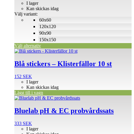
211 SEK
I lager
De
till
Kan skickas idag
olika
500 SEK
Välj variant:
alternativen
60x60
kan
väljas
120x120
på
90x90
produktsidan
150x150
Välj alternativ
Blå stickers – Klisterfällor 10 st
152
SEK
I lager
Kan skickas idag
Lägg till i vagn
Bluelab pH & EC probvårdssats
333
SEK
I lager