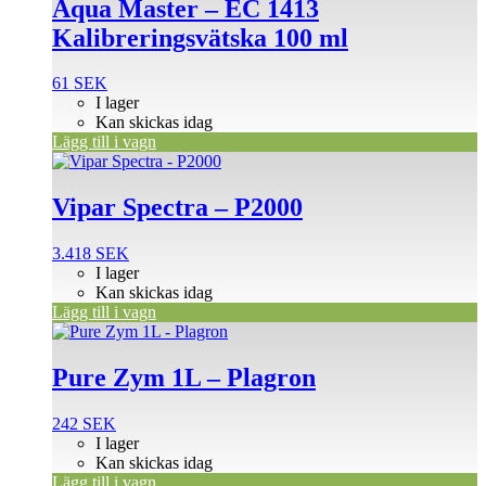
Aqua Master – EC 1413
Kalibreringsvätska 100 ml
61
SEK
I lager
Kan skickas idag
Lägg till i vagn
Vipar Spectra – P2000
3.418
SEK
I lager
Kan skickas idag
Lägg till i vagn
Pure Zym 1L – Plagron
242
SEK
I lager
Kan skickas idag
Lägg till i vagn