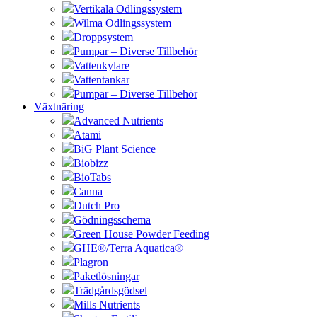
Vertikala Odlingssystem
Wilma Odlingssystem
Droppsystem
Pumpar – Diverse Tillbehör
Vattenkylare
Vattentankar
Pumpar – Diverse Tillbehör
Växtnäring
Advanced Nutrients
Atami
BiG Plant Science
Biobizz
BioTabs
Canna
Dutch Pro
Gödningsschema
Green House Powder Feeding
GHE®/Terra Aquatica®
Plagron
Paketlösningar
Trädgårdsgödsel
Mills Nutrients