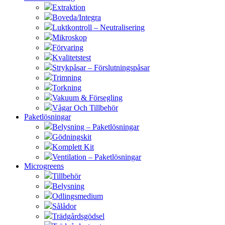
Extraktion
Boveda/Integra
Luktkontroll – Neutralisering
Mikroskop
Förvaring
Kvalitetstest
Strykpåsar – Förslutningspåsar
Trimning
Torkning
Vakuum & Försegling
Vågar Och Tillbehör
Paketlösningar
Belysning – Paketlösningar
Gödningskit
Komplett Kit
Ventilation – Paketlösningar
Microgreens
Tillbehör
Belysning
Odlingsmedium
Sålådor
Trädgårdsgödsel