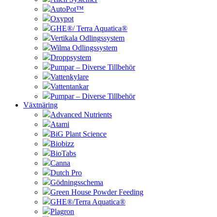
AutoPot™
Oxypot
GHE®/ Terra Aquatica®
Vertikala Odlingssystem
Wilma Odlingssystem
Droppsystem
Pumpar – Diverse Tillbehör
Vattenkylare
Vattentankar
Pumpar – Diverse Tillbehör
Växtnäring
Advanced Nutrients
Atami
BiG Plant Science
Biobizz
BioTabs
Canna
Dutch Pro
Gödningsschema
Green House Powder Feeding
GHE®/Terra Aquatica®
Plagron