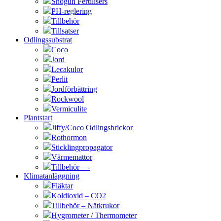
Shogun Fertilisers
PH-reglering
Tillbehör
Tillsatser
Odlingssubstrat
Coco
Jord
Lecakulor
Perlit
Jordförbättring
Rockwool
Vermiculite
Plantstart
Jiffy/Coco Odlingsbrickor
Rothormon
Sticklingpropagator
Värmemattor
Tillbehör—-
Klimatanläggning
Fläktar
Koldioxid – CO2
Tillbehör – Nätkrukor
Hygrometer / Thermometer