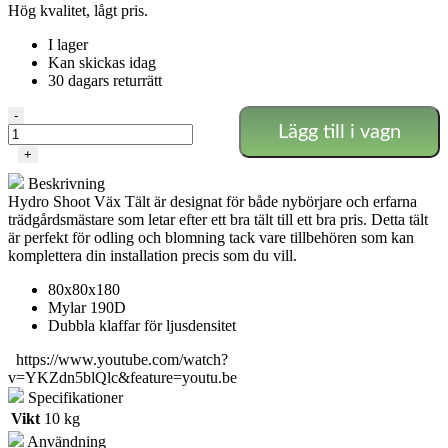
Hög kvalitet, lågt pris.
I lager
Kan skickas idag
30 dagars returrätt
HYDRO
-
Lägg till i vagn
SHOOT
80X80X180
+
CM
Beskrivning
VÄXTTÄLT
Hydro Shoot Väx Tält är designat för både nybörjare och erfarna
mängd
trädgårdsmästare som letar efter ett bra tält till ett bra pris.
Detta tält
är perfekt för odling och blomning tack vare tillbehören som kan
komplettera din installation precis som du vill.
80x80x180
Mylar 190D
Dubbla klaffar för ljusdensitet
https://www.youtube.com/watch?
v=YKZdn5blQlc&feature=youtu.be
Specifikationer
Vikt
10 kg
Användning