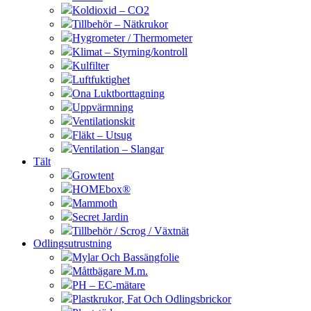
Koldioxid – CO2
Tillbehör – Nätkrukor
Hygrometer / Thermometer
Klimat – Styrning/kontroll
Kulfilter
Luftfuktighet
Ona Luktborttagning
Uppvärmning
Ventilationskit
Fläkt – Utsug
Ventilation – Slangar
Tält
Growtent
HOMEbox®
Mammoth
Secret Jardin
Tillbehör / Scrog / Växtnät
Odlingsutrustning
Mylar Och Bassängfolie
Måttbägare M.m.
PH – EC-mätare
Plastkrukor, Fat Och Odlingsbrickor