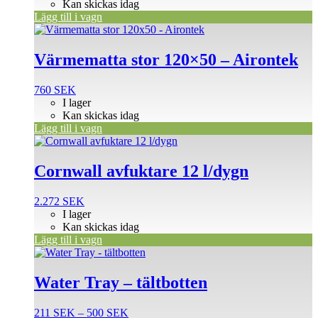
Kan skickas idag
Lägg till i vagn
Värmematta stor 120×50 – Airontek
760
SEK
I lager
Kan skickas idag
Lägg till i vagn
Cornwall avfuktare 12 l/dygn
2.272
SEK
I lager
Kan skickas idag
Lägg till i vagn
Den
här
produkten
Water Tray – tältbotten
har
flera
Prisintervall:
211
SEK
–
500
SEK
varianter.