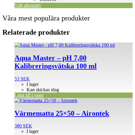
Välj alternativ
Våra mest populära produkter
Relaterade produkter
Aqua Master – pH 7,00
Kalibreringsvätska 100 ml
53
SEK
I lager
Kan skickas idag
Lägg till i vagn
Värmematta 25×50 – Airontek
380
SEK
I lager