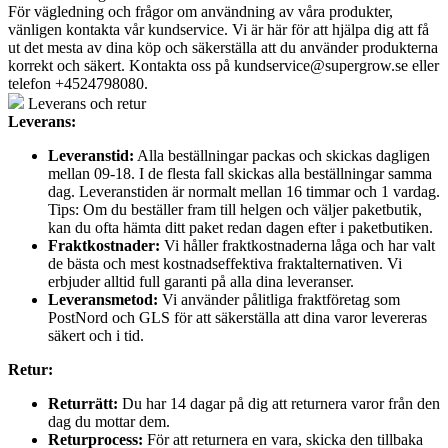
För vägledning och frågor om användning av våra produkter,
vänligen kontakta vår kundservice. Vi är här för att hjälpa dig att få
ut det mesta av dina köp och säkerställa att du använder produkterna
korrekt och säkert. Kontakta oss på
kundservice@supergrow.se
eller
telefon +4524798080.
Leverans och retur
Leverans:
Leveranstid:
Alla beställningar packas och skickas dagligen
mellan 09-18. I de flesta fall skickas alla beställningar samma
dag. Leveranstiden är normalt mellan 16 timmar och 1 vardag.
Tips: Om du beställer fram till helgen och väljer paketbutik,
kan du ofta hämta ditt paket redan dagen efter i paketbutiken.
Fraktkostnader:
Vi håller fraktkostnaderna låga och har valt
de bästa och mest kostnadseffektiva fraktalternativen. Vi
erbjuder alltid full garanti på alla dina leveranser.
Leveransmetod:
Vi använder pålitliga fraktföretag som
PostNord och GLS för att säkerställa att dina varor levereras
säkert och i tid.
Retur:
Returrätt:
Du har 14 dagar på dig att returnera varor från den
dag du mottar dem.
Returprocess:
För att returnera en vara, skicka den tillbaka