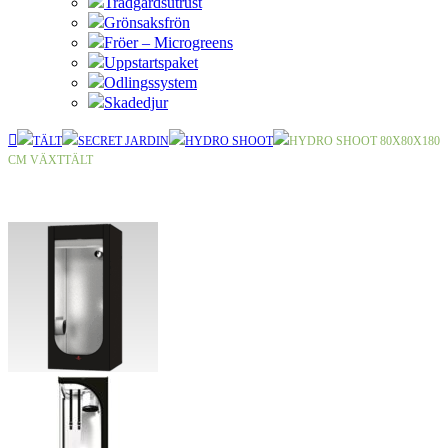
Trädgårdsutrust
Grönsaksfrön
Fröer – Microgreens
Uppstartspaket
Odlingssystem
Skadedjur
TÄLT
SECRET JARDIN
HYDRO SHOOT
HYDRO SHOOT 80X80X180
CM VÄXTTÄLT