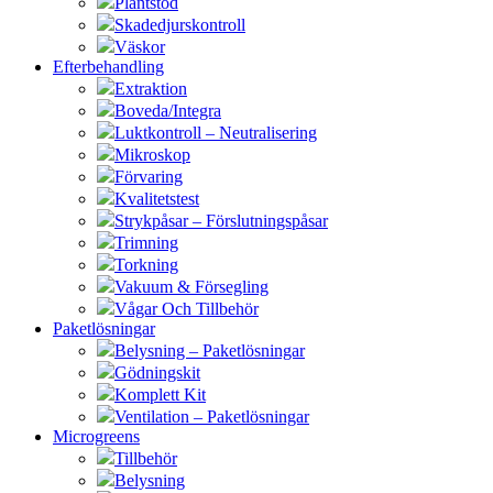
Plantstöd
Skadedjurskontroll
Väskor
Efterbehandling
Extraktion
Boveda/Integra
Luktkontroll – Neutralisering
Mikroskop
Förvaring
Kvalitetstest
Strykpåsar – Förslutningspåsar
Trimning
Torkning
Vakuum & Försegling
Vågar Och Tillbehör
Paketlösningar
Belysning – Paketlösningar
Gödningskit
Komplett Kit
Ventilation – Paketlösningar
Microgreens
Tillbehör
Belysning