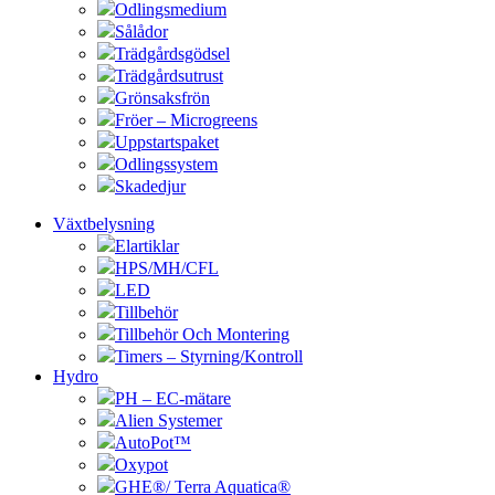
Odlingsmedium
Sålådor
Trädgårdsgödsel
Trädgårdsutrust
Grönsaksfrön
Fröer – Microgreens
Uppstartspaket
Odlingssystem
Skadedjur
Växtbelysning
Elartiklar
HPS/MH/CFL
LED
Tillbehör
Tillbehör Och Montering
Timers – Styrning/Kontroll
Hydro
PH – EC-mätare
Alien Systemer
AutoPot™
Oxypot
GHE®/ Terra Aquatica®