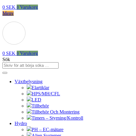
0
SEK
Varukorg
0
Meny
0
SEK
Varukorg
0
Sök
Växtbelysning
Elartiklar
HPS/MH/CFL
LED
Tillbehör
Tillbehör Och Montering
Timers – Styrning/Kontroll
Hydro
PH – EC-mätare
Alien Systemer