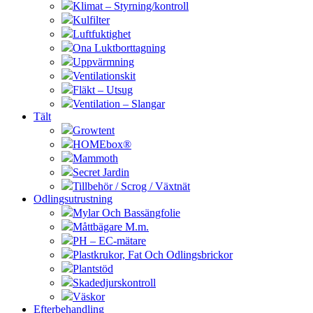
Klimat – Styrning/kontroll
Kulfilter
Luftfuktighet
Ona Luktborttagning
Uppvärmning
Ventilationskit
Fläkt – Utsug
Ventilation – Slangar
Tält
Growtent
HOMEbox®
Mammoth
Secret Jardin
Tillbehör / Scrog / Växtnät
Odlingsutrustning
Mylar Och Bassängfolie
Måttbägare M.m.
PH – EC-mätare
Plastkrukor, Fat Och Odlingsbrickor
Plantstöd
Skadedjurskontroll
Väskor
Efterbehandling