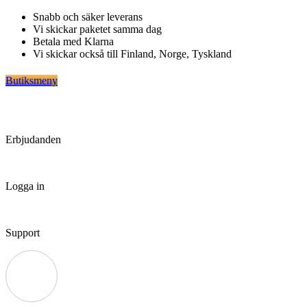
Hoppa
Snabb och säker leverans
till
Vi skickar paketet samma dag
innehåll
Betala med Klarna
Vi skickar också till Finland, Norge, Tyskland
Butiksmeny
Erbjudanden
Logga in
Support