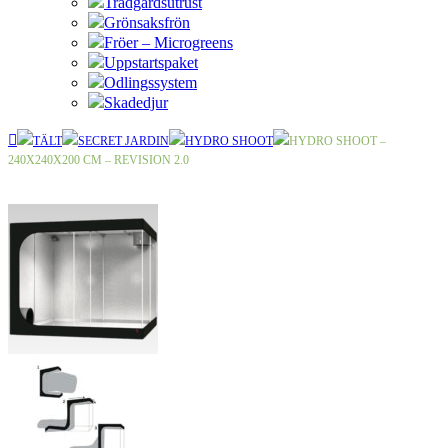
Trädgårdsutrust
Grönsaksfrön
Fröer – Microgreens
Uppstartspaket
Odlingssystem
Skadedjur
TÄLT
SECRET JARDIN
HYDRO SHOOT
HYDRO SHOOT –
240X240X200 CM – REVISION 2.0