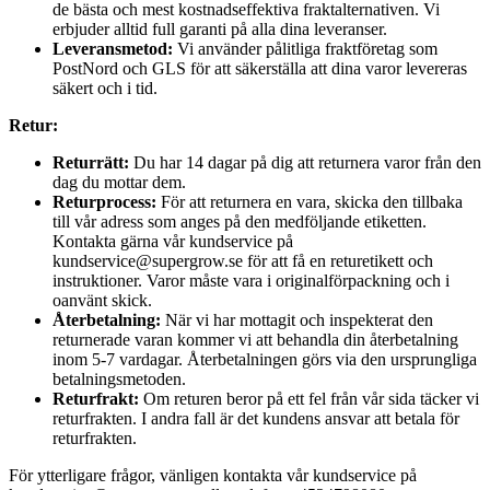
de bästa och mest kostnadseffektiva fraktalternativen. Vi
erbjuder alltid full garanti på alla dina leveranser.
Leveransmetod:
Vi använder pålitliga fraktföretag som
PostNord och GLS för att säkerställa att dina varor levereras
säkert och i tid.
Retur:
Returrätt:
Du har 14 dagar på dig att returnera varor från den
dag du mottar dem.
Returprocess:
För att returnera en vara, skicka den tillbaka
till vår adress som anges på den medföljande etiketten.
Kontakta gärna vår kundservice på
kundservice@supergrow.se för att få en returetikett och
instruktioner. Varor måste vara i originalförpackning och i
oanvänt skick.
Återbetalning:
När vi har mottagit och inspekterat den
returnerade varan kommer vi att behandla din återbetalning
inom 5-7 vardagar. Återbetalningen görs via den ursprungliga
betalningsmetoden.
Returfrakt:
Om returen beror på ett fel från vår sida täcker vi
returfrakten. I andra fall är det kundens ansvar att betala för
returfrakten.
För ytterligare frågor, vänligen kontakta vår kundservice på