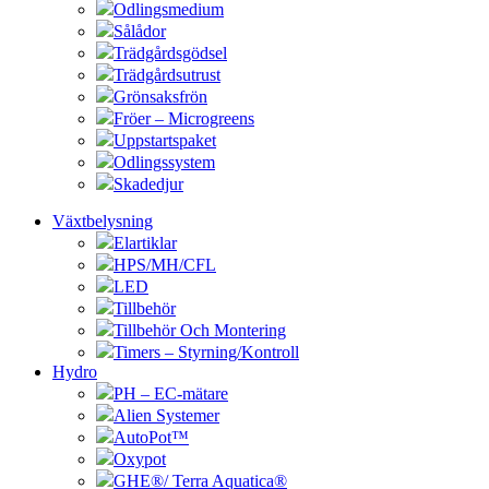
Odlingsmedium
Sålådor
Trädgårdsgödsel
Trädgårdsutrust
Grönsaksfrön
Fröer – Microgreens
Uppstartspaket
Odlingssystem
Skadedjur
Växtbelysning
Elartiklar
HPS/MH/CFL
LED
Tillbehör
Tillbehör Och Montering
Timers – Styrning/Kontroll
Hydro
PH – EC-mätare
Alien Systemer
AutoPot™
Oxypot
GHE®/ Terra Aquatica®