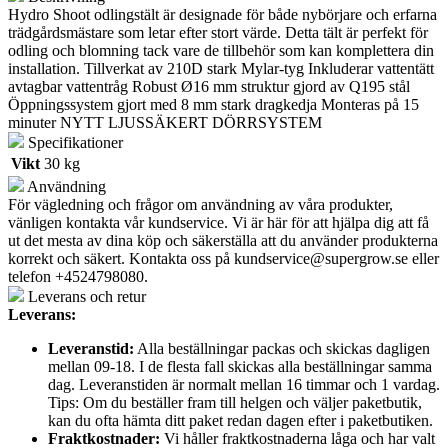
Hydro Shoot odlingstält är designade för både nybörjare och erfarna
-
trädgårdsmästare som letar efter stort värde. Detta tält är perfekt för
REVISION
odling och blomning tack vare de tillbehör som kan komplettera din
2.0
installation. Tillverkat av 210D stark Mylar-tyg Inkluderar vattentätt
mängd
avtagbar vattentråg Robust Ø16 mm struktur gjord av Q195 stål
Öppningssystem gjort med 8 mm stark dragkedja Monteras på 15
minuter NYTT LJUSSÄKERT DÖRRSYSTEM
Specifikationer
Vikt
30 kg
Användning
För vägledning och frågor om användning av våra produkter,
vänligen kontakta vår kundservice. Vi är här för att hjälpa dig att få
ut det mesta av dina köp och säkerställa att du använder produkterna
korrekt och säkert. Kontakta oss på
kundservice@supergrow.se
eller
telefon +4524798080.
Leverans och retur
Leverans:
Leveranstid:
Alla beställningar packas och skickas dagligen
mellan 09-18. I de flesta fall skickas alla beställningar samma
dag. Leveranstiden är normalt mellan 16 timmar och 1 vardag.
Tips: Om du beställer fram till helgen och väljer paketbutik,
kan du ofta hämta ditt paket redan dagen efter i paketbutiken.
Fraktkostnader:
Vi håller fraktkostnaderna låga och har valt