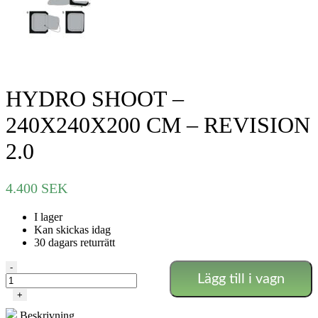
HYDRO SHOOT –
240X240X200 CM – REVISION
2.0
4.400
SEK
I lager
Kan skickas idag
30 dagars returrätt
HYDRO
-
Lägg till i vagn
SHOOT
-
+
240X240X200
Beskrivning
CM