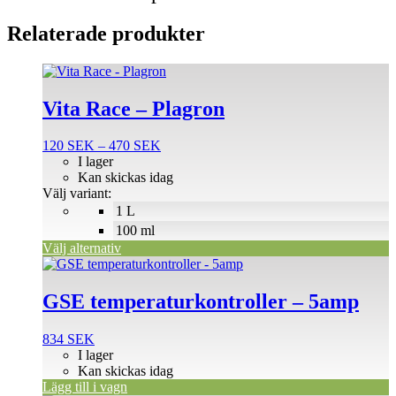
Relaterade produkter
Den
här
produkten
Vita Race – Plagron
har
flera
Prisintervall:
120
SEK
–
470
SEK
varianter.
120 SEK
I lager
De
till
Kan skickas idag
olika
470 SEK
Välj variant:
alternativen
1 L
kan
väljas
100 ml
på
Välj alternativ
produktsidan
GSE temperaturkontroller – 5amp
834
SEK
I lager
Kan skickas idag
Lägg till i vagn