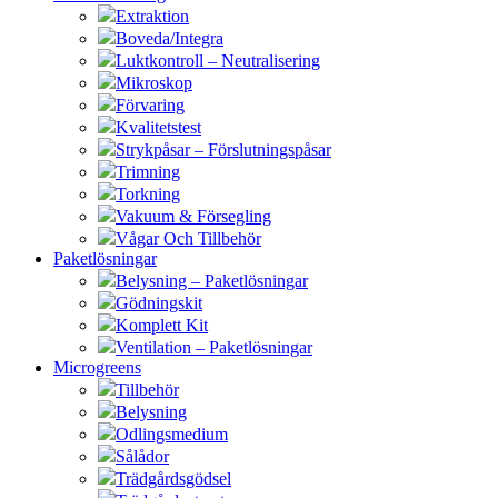
Extraktion
Boveda/Integra
Luktkontroll – Neutralisering
Mikroskop
Förvaring
Kvalitetstest
Strykpåsar – Förslutningspåsar
Trimning
Torkning
Vakuum & Försegling
Vågar Och Tillbehör
Paketlösningar
Belysning – Paketlösningar
Gödningskit
Komplett Kit
Ventilation – Paketlösningar
Microgreens
Tillbehör
Belysning
Odlingsmedium
Sålådor
Trädgårdsgödsel