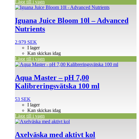
Lägg till i vagn
Iguana Juice Bloom 10l – Advanced
Nutrients
2.979
SEK
I lager
Kan skickas idag
Lägg till i vagn
Aqua Master – pH 7,00
Kalibreringsvätska 100 ml
53
SEK
I lager
Kan skickas idag
Lägg till i vagn
Axelväska med aktivt kol