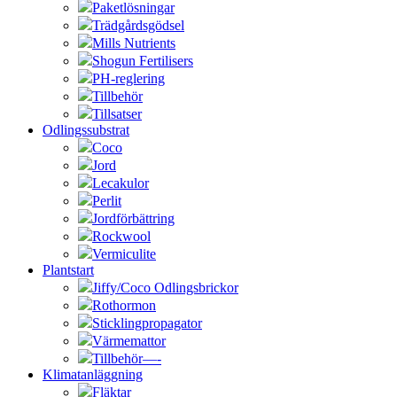
Paketlösningar
Trädgårdsgödsel
Mills Nutrients
Shogun Fertilisers
PH-reglering
Tillbehör
Tillsatser
Odlingssubstrat
Coco
Jord
Lecakulor
Perlit
Jordförbättring
Rockwool
Vermiculite
Plantstart
Jiffy/Coco Odlingsbrickor
Rothormon
Sticklingpropagator
Värmemattor
Tillbehör—-
Klimatanläggning
Fläktar