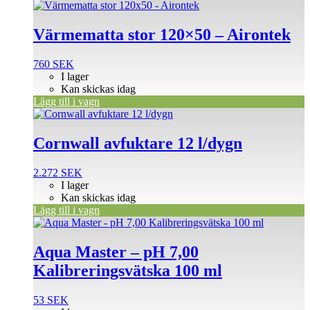
Värmematta stor 120×50 – Airontek
760
SEK
I lager
Kan skickas idag
Lägg till i vagn
Cornwall avfuktare 12 l/dygn
2.272
SEK
I lager
Kan skickas idag
Lägg till i vagn
Aqua Master – pH 7,00
Kalibreringsvätska 100 ml
53
SEK