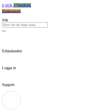
0
SEK
Varukorg
0
Butiksmeny
Sök
Erbjudanden
Logga in
Support