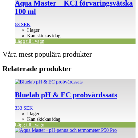
Aqua Master – KCI förvaringsvätska
100 ml
68
SEK
I lager
Kan skickas idag
Lägg till i vagn
Våra mest populära produkter
Relaterade produkter
Bluelab pH & EC probvårdssats
333
SEK
I lager
Kan skickas idag
Lägg till i vagn