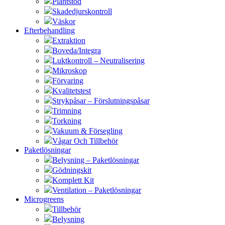
Plantstöd
Skadedjurskontroll
Väskor
Efterbehandling
Extraktion
Boveda/Integra
Luktkontroll – Neutralisering
Mikroskop
Förvaring
Kvalitetstest
Strykpåsar – Förslutningspåsar
Trimning
Torkning
Vakuum & Försegling
Vågar Och Tillbehör
Paketlösningar
Belysning – Paketlösningar
Gödningskit
Komplett Kit
Ventilation – Paketlösningar
Microgreens
Tillbehör
Belysning