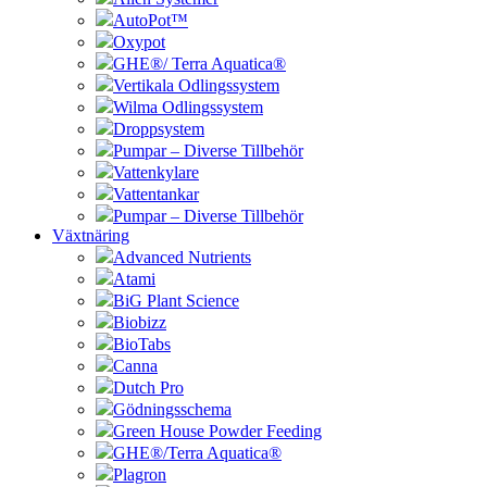
AutoPot™
Oxypot
GHE®/ Terra Aquatica®
Vertikala Odlingssystem
Wilma Odlingssystem
Droppsystem
Pumpar – Diverse Tillbehör
Vattenkylare
Vattentankar
Pumpar – Diverse Tillbehör
Växtnäring
Advanced Nutrients
Atami
BiG Plant Science
Biobizz
BioTabs
Canna
Dutch Pro
Gödningsschema
Green House Powder Feeding
GHE®/Terra Aquatica®
Plagron