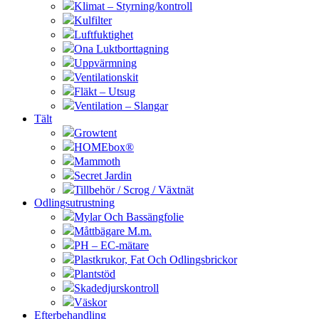
Klimat – Styrning/kontroll
Kulfilter
Luftfuktighet
Ona Luktborttagning
Uppvärmning
Ventilationskit
Fläkt – Utsug
Ventilation – Slangar
Tält
Growtent
HOMEbox®
Mammoth
Secret Jardin
Tillbehör / Scrog / Växtnät
Odlingsutrustning
Mylar Och Bassängfolie
Måttbägare M.m.
PH – EC-mätare
Plastkrukor, Fat Och Odlingsbrickor
Plantstöd
Skadedjurskontroll
Väskor
Efterbehandling