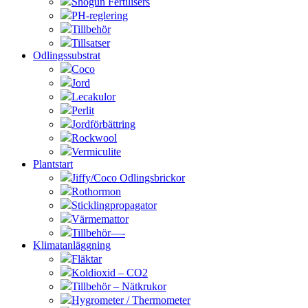
Shogun Fertilisers
PH-reglering
Tillbehör
Tillsatser
Odlingssubstrat
Coco
Jord
Lecakulor
Perlit
Jordförbättring
Rockwool
Vermiculite
Plantstart
Jiffy/Coco Odlingsbrickor
Rothormon
Sticklingpropagator
Värmemattor
Tillbehör—-
Klimatanläggning
Fläktar
Koldioxid – CO2
Tillbehör – Nätkrukor
Hygrometer / Thermometer