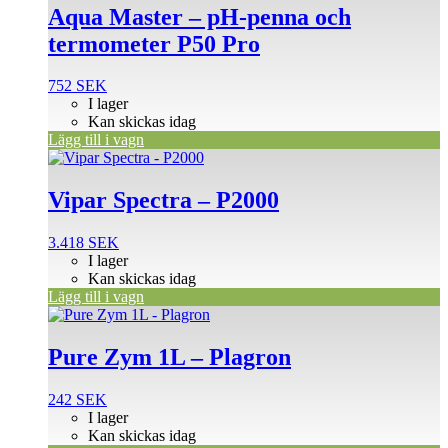
Aqua Master – pH-penna och
termometer P50 Pro
752
SEK
I lager
Kan skickas idag
Lägg till i vagn
Vipar Spectra – P2000
3.418
SEK
I lager
Kan skickas idag
Lägg till i vagn
Pure Zym 1L – Plagron
242
SEK
I lager
Kan skickas idag