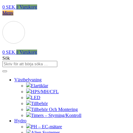
0
SEK
Varukorg
0
Meny
0
SEK
Varukorg
0
Sök
Växtbelysning
Elartiklar
HPS/MH/CFL
LED
Tillbehör
Tillbehör Och Montering
Timers – Styrning/Kontroll
Hydro
PH – EC-mätare
Alien Systemer