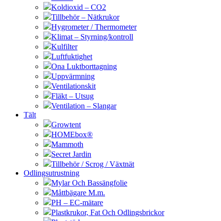
Koldioxid – CO2
Tillbehör – Nätkrukor
Hygrometer / Thermometer
Klimat – Styrning/kontroll
Kulfilter
Luftfuktighet
Ona Luktborttagning
Uppvärmning
Ventilationskit
Fläkt – Utsug
Ventilation – Slangar
Tält
Growtent
HOMEbox®
Mammoth
Secret Jardin
Tillbehör / Scrog / Växtnät
Odlingsutrustning
Mylar Och Bassängfolie
Måttbägare M.m.
PH – EC-mätare
Plastkrukor, Fat Och Odlingsbrickor