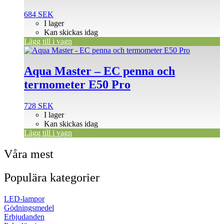
684
SEK
I lager
Kan skickas idag
Lägg till i vagn
Aqua Master – EC penna och
termometer E50 Pro
728
SEK
I lager
Kan skickas idag
Lägg till i vagn
Våra mest
Populära kategorier
LED-lampor
Gödningsmedel
Erbjudanden