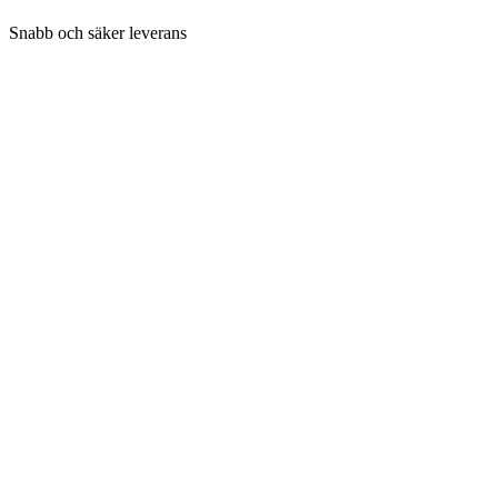
Snabb och säker leverans
Betalningsalternativ
Följ SuperGrow