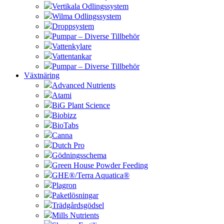
Vertikala Odlingssystem
Wilma Odlingssystem
Droppsystem
Pumpar – Diverse Tillbehör
Vattenkylare
Vattentankar
Pumpar – Diverse Tillbehör
Växtnäring
Advanced Nutrients
Atami
BiG Plant Science
Biobizz
BioTabs
Canna
Dutch Pro
Gödningsschema
Green House Powder Feeding
GHE®/Terra Aquatica®
Plagron
Paketlösningar
Trädgårdsgödsel
Mills Nutrients