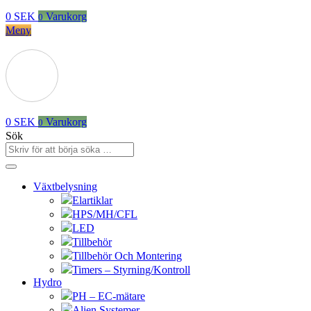
0
SEK
Varukorg
0
Meny
0
SEK
Varukorg
0
Sök
Växtbelysning
Elartiklar
HPS/MH/CFL
LED
Tillbehör
Tillbehör Och Montering
Timers – Styrning/Kontroll
Hydro
PH – EC-mätare
Alien Systemer