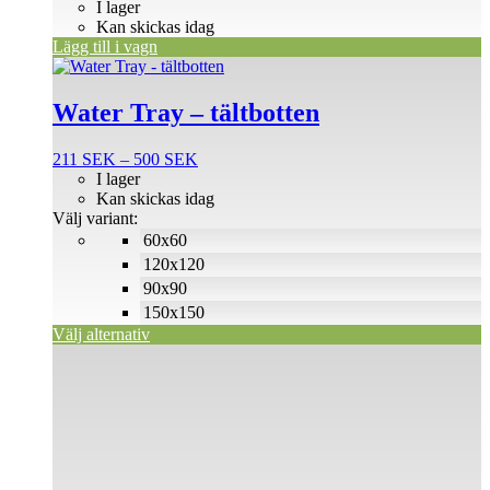
I lager
Kan skickas idag
Lägg till i vagn
Den
här
produkten
Water Tray – tältbotten
har
flera
Prisintervall:
211
SEK
–
500
SEK
varianter.
211 SEK
I lager
De
till
Kan skickas idag
olika
500 SEK
Välj variant:
alternativen
60x60
kan
väljas
120x120
på
90x90
produktsidan
150x150
Välj alternativ
Den
här
produkten
har
flera
varianter.
De