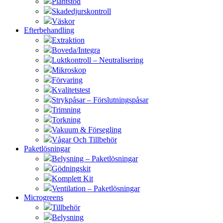
Plantstöd
Skadedjurskontroll
Väskor
Efterbehandling
Extraktion
Boveda/Integra
Luktkontroll – Neutralisering
Mikroskop
Förvaring
Kvalitetstest
Strykpåsar – Förslutningspåsar
Trimning
Torkning
Vakuum & Försegling
Vågar Och Tillbehör
Paketlösningar
Belysning – Paketlösningar
Gödningskit
Komplett Kit
Ventilation – Paketlösningar
Microgreens
Tillbehör
Belysning