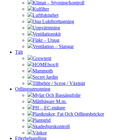
Klimat – Styrning/kontroll
Kulfilter
Luftfuktighet
Ona Luktborttagning
Uppvärmning
Ventilationskit
Fläkt – Utsug
Ventilation – Slangar
Tält
Growtent
HOMEbox®
Mammoth
Secret Jardin
Tillbehör / Scrog / Växtnät
Odlingsutrustning
Mylar Och Bassängfolie
Måttbägare M.m.
PH – EC-mätare
Plastkrukor, Fat Och Odlingsbrickor
Plantstöd
Skadedjurskontroll
Väskor
Efterbehandling