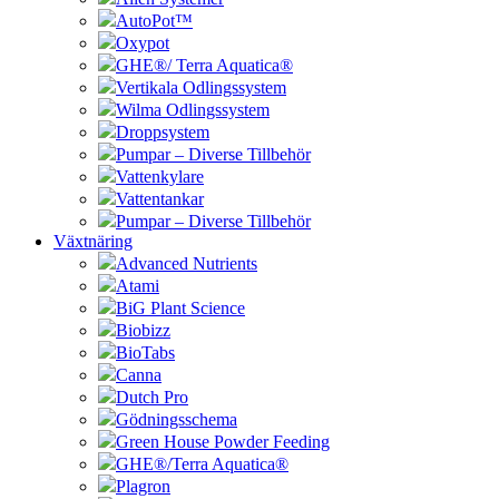
AutoPot™
Oxypot
GHE®/ Terra Aquatica®
Vertikala Odlingssystem
Wilma Odlingssystem
Droppsystem
Pumpar – Diverse Tillbehör
Vattenkylare
Vattentankar
Pumpar – Diverse Tillbehör
Växtnäring
Advanced Nutrients
Atami
BiG Plant Science
Biobizz
BioTabs
Canna
Dutch Pro
Gödningsschema
Green House Powder Feeding
GHE®/Terra Aquatica®
Plagron