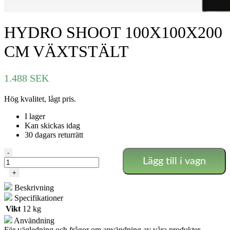
HYDRO SHOOT 100X100X200
CM VÄXTSTÄLT
1.488
SEK
Hög kvalitet, lågt pris.
I lager
Kan skickas idag
30 dagars returrätt
HYDRO
-
Lägg till i vagn
SHOOT
100X100X200
+
CM
Beskrivning
VÄXTSTÄLT
mängd
Specifikationer
Vikt
12 kg
Användning
För vägledning och frågor om användning av våra produkter,