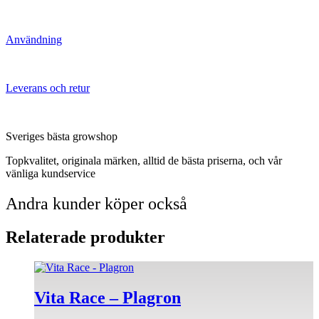
Användning
Leverans och retur
Sveriges bästa growshop
Topkvalitet, originala märken, alltid de bästa priserna, och vår
vänliga kundservice
Andra kunder köper också
Relaterade produkter
Den
här
produkten
Vita Race – Plagron
har
flera