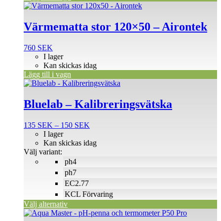
Värmematta stor 120×50 – Airontek
760
SEK
I lager
Kan skickas idag
Lägg till i vagn
Den
här
produkten
Bluelab – Kalibreringsvätska
har
flera
Prisintervall:
135
SEK
–
150
SEK
varianter.
135 SEK
I lager
De
till
Kan skickas idag
olika
150 SEK
Välj variant:
alternativen
ph4
kan
väljas
ph7
på
EC2.77
produktsidan
KCL Förvaring
Välj alternativ