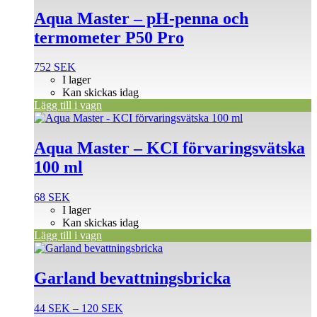
Aqua Master – pH-penna och
termometer P50 Pro
752
SEK
I lager
Kan skickas idag
Lägg till i vagn
Aqua Master – KCI förvaringsvätska
100 ml
68
SEK
I lager
Kan skickas idag
Lägg till i vagn
Den
här
produkten
Garland bevattningsbricka
har
flera
Prisintervall:
44
SEK
–
120
SEK
varianter.