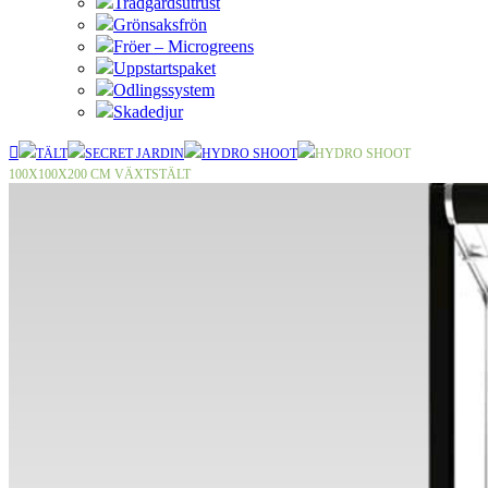
Trädgårdsutrust
Grönsaksfrön
Fröer – Microgreens
Uppstartspaket
Odlingssystem
Skadedjur
TÄLT
SECRET JARDIN
HYDRO SHOOT
HYDRO SHOOT
100X100X200 CM VÄXTSTÄLT