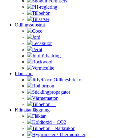
Shogun Fertilisers
PH-reglering
Tillbehör
Tillsatser
Odlingssubstrat
Coco
Jord
Lecakulor
Perlit
Jordförbättring
Rockwool
Vermiculite
Plantstart
Jiffy/Coco Odlingsbrickor
Rothormon
Sticklingpropagator
Värmemattor
Tillbehör—-
Klimatanläggning
Fläktar
Koldioxid – CO2
Tillbehör – Nätkrukor
Hygrometer / Thermometer