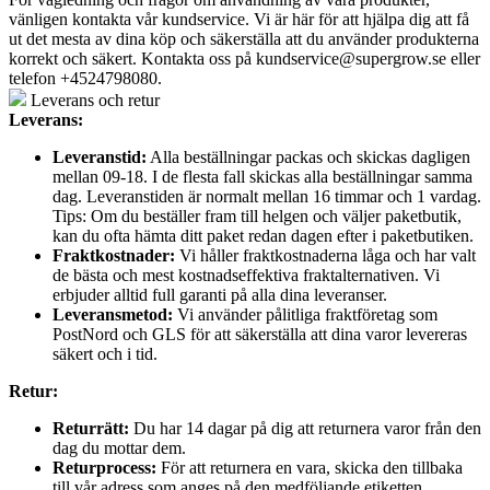
vänligen kontakta vår kundservice. Vi är här för att hjälpa dig att få
ut det mesta av dina köp och säkerställa att du använder produkterna
korrekt och säkert. Kontakta oss på
kundservice@supergrow.se
eller
telefon +4524798080.
Leverans och retur
Leverans:
Leveranstid:
Alla beställningar packas och skickas dagligen
mellan 09-18. I de flesta fall skickas alla beställningar samma
dag. Leveranstiden är normalt mellan 16 timmar och 1 vardag.
Tips: Om du beställer fram till helgen och väljer paketbutik,
kan du ofta hämta ditt paket redan dagen efter i paketbutiken.
Fraktkostnader:
Vi håller fraktkostnaderna låga och har valt
de bästa och mest kostnadseffektiva fraktalternativen. Vi
erbjuder alltid full garanti på alla dina leveranser.
Leveransmetod:
Vi använder pålitliga fraktföretag som
PostNord och GLS för att säkerställa att dina varor levereras
säkert och i tid.
Retur:
Returrätt:
Du har 14 dagar på dig att returnera varor från den
dag du mottar dem.
Returprocess:
För att returnera en vara, skicka den tillbaka
till vår adress som anges på den medföljande etiketten.