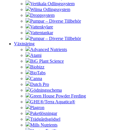
Vertikala Odlingssystem
Wilma Odlingssystem
Droppsystem
Pumpar – Diverse Tillbehör
Vattenkylare
Vattentankar
Pumpar – Diverse Tillbehör
Växtnäring
Advanced Nutrients
Atami
BiG Plant Science
Biobizz
BioTabs
Canna
Dutch Pro
Gödningsschema
Green House Powder Feeding
GHE®/Terra Aquatica®
Plagron
Paketlösningar
Trädgårdsgödsel
Mills Nutrients