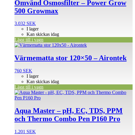
Omvänd Osmosfilter – Power Grow
500 Growmax
3.032
SEK
I lager
Kan skickas idag
Lägg till i vagn
Värmematta stor 120×50 – Airontek
760
SEK
I lager
Kan skickas idag
Lägg till i vagn
Aqua Master – pH, EC, TDS, PPM
och Thermo Combo Pen P160 Pro
1.201
SEK