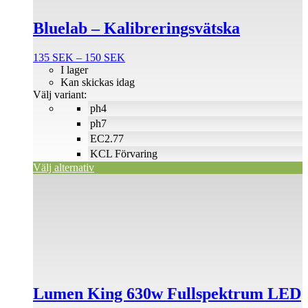
olika
alternativen
Bluelab – Kalibreringsvätska
kan
väljas
på
Prisintervall:
135
SEK
–
150
SEK
produktsidan
135 SEK
I lager
till
Kan skickas idag
150 SEK
Välj variant:
ph4
ph7
EC2.77
KCL Förvaring
Välj alternativ
Lumen King 630w Fullspektrum LED