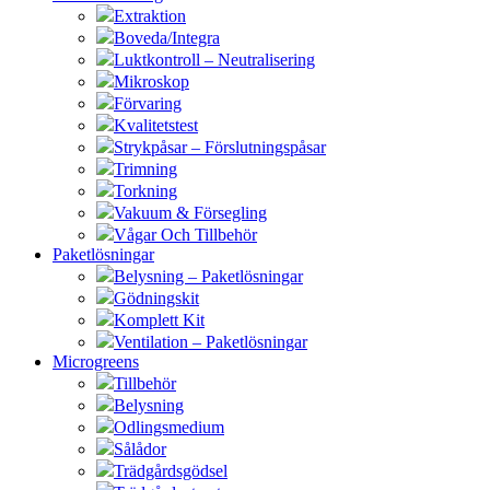
Extraktion
Boveda/Integra
Luktkontroll – Neutralisering
Mikroskop
Förvaring
Kvalitetstest
Strykpåsar – Förslutningspåsar
Trimning
Torkning
Vakuum & Försegling
Vågar Och Tillbehör
Paketlösningar
Belysning – Paketlösningar
Gödningskit
Komplett Kit
Ventilation – Paketlösningar
Microgreens
Tillbehör
Belysning
Odlingsmedium
Sålådor
Trädgårdsgödsel