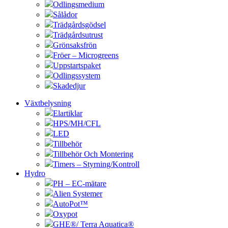
Odlingsmedium
Sålådor
Trädgårdsgödsel
Trädgårdsutrust
Grönsaksfrön
Fröer – Microgreens
Uppstartspaket
Odlingssystem
Skadedjur
Växtbelysning
Elartiklar
HPS/MH/CFL
LED
Tillbehör
Tillbehör Och Montering
Timers – Styrning/Kontroll
Hydro
PH – EC-mätare
Alien Systemer
AutoPot™
Oxypot
GHE®/ Terra Aquatica®