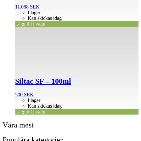
11.088
SEK
I lager
Kan skickas idag
Lägg till i vagn
Siltac SF – 100ml
500
SEK
I lager
Kan skickas idag
Lägg till i vagn
Våra mest
Populära kategorier