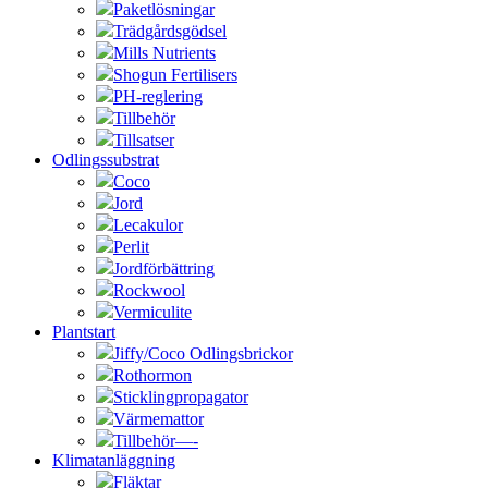
Paketlösningar
Trädgårdsgödsel
Mills Nutrients
Shogun Fertilisers
PH-reglering
Tillbehör
Tillsatser
Odlingssubstrat
Coco
Jord
Lecakulor
Perlit
Jordförbättring
Rockwool
Vermiculite
Plantstart
Jiffy/Coco Odlingsbrickor
Rothormon
Sticklingpropagator
Värmemattor
Tillbehör—-
Klimatanläggning
Fläktar