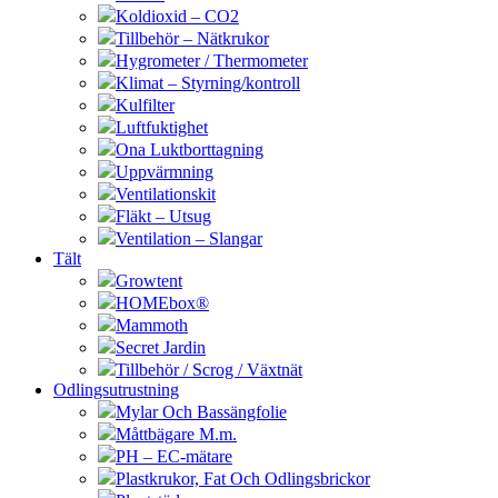
Koldioxid – CO2
Tillbehör – Nätkrukor
Hygrometer / Thermometer
Klimat – Styrning/kontroll
Kulfilter
Luftfuktighet
Ona Luktborttagning
Uppvärmning
Ventilationskit
Fläkt – Utsug
Ventilation – Slangar
Tält
Growtent
HOMEbox®
Mammoth
Secret Jardin
Tillbehör / Scrog / Växtnät
Odlingsutrustning
Mylar Och Bassängfolie
Måttbägare M.m.
PH – EC-mätare
Plastkrukor, Fat Och Odlingsbrickor