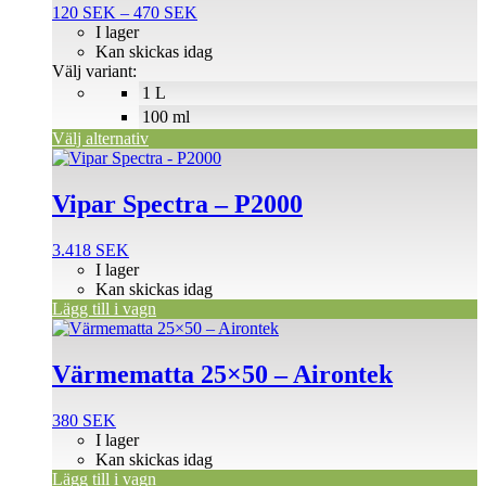
Prisintervall:
120
SEK
–
470
SEK
varianter.
120 SEK
I lager
De
till
Kan skickas idag
olika
470 SEK
Välj variant:
alternativen
1 L
kan
väljas
100 ml
på
Välj alternativ
produktsidan
Vipar Spectra – P2000
3.418
SEK
I lager
Kan skickas idag
Lägg till i vagn
Värmematta 25×50 – Airontek
380
SEK
I lager
Kan skickas idag
Lägg till i vagn