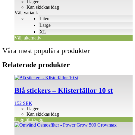
44 SEK
I lager
De
till
Kan skickas idag
olika
120 SEK
Välj variant:
alternativen
Liten
kan
väljas
Large
på
XL
produktsidan
Välj alternativ
Våra mest populära produkter
Relaterade produkter
Blå stickers – Klisterfällor 10 st
152
SEK
I lager
Kan skickas idag
Lägg till i vagn