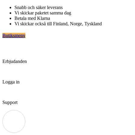
Hoppa
Snabb och säker leverans
till
Vi skickar paketet samma dag
innehåll
Betala med Klarna
Vi skickar också till Finland, Norge, Tyskland
Butiksmeny
Erbjudanden
Logga in
Support