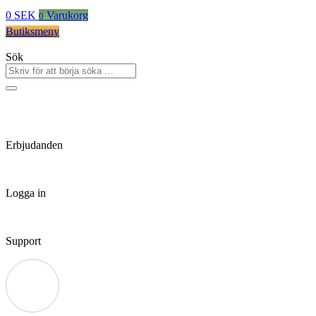
0
SEK
Varukorg
0
Butiksmeny
Sök
Erbjudanden
Logga in
Support