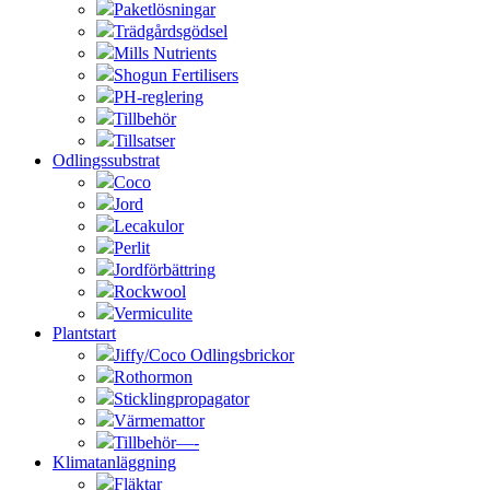
Paketlösningar
Trädgårdsgödsel
Mills Nutrients
Shogun Fertilisers
PH-reglering
Tillbehör
Tillsatser
Odlingssubstrat
Coco
Jord
Lecakulor
Perlit
Jordförbättring
Rockwool
Vermiculite
Plantstart
Jiffy/Coco Odlingsbrickor
Rothormon
Sticklingpropagator
Värmemattor
Tillbehör—-
Klimatanläggning
Fläktar