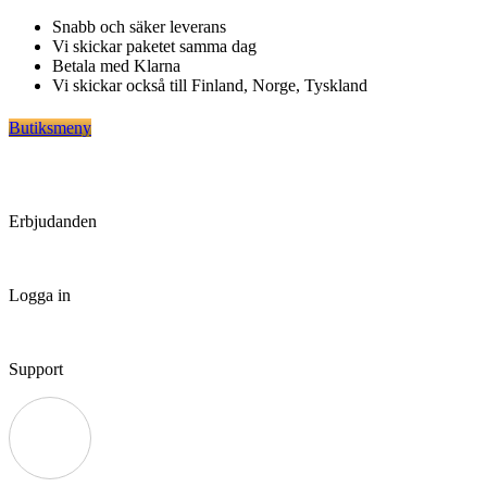
Hoppa
Snabb och säker leverans
till
Vi skickar paketet samma dag
innehåll
Betala med Klarna
Vi skickar också till Finland, Norge, Tyskland
Butiksmeny
Erbjudanden
Logga in
Support