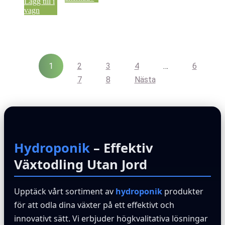
Lägg till i
vagn
1
2
3
4
…
6
7
8
Nästa
Hydroponik
– Effektiv
Växtodling Utan Jord
Upptäck vårt sortiment av
hydroponik
produkter
för att odla dina växter på ett effektivt och
innovativt sätt. Vi erbjuder högkvalitativa lösningar