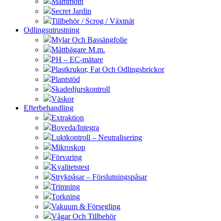
Mammoth
Secret Jardin
Tillbehör / Scrog / Växtnät
Odlingsutrustning
Mylar Och Bassängfolie
Måttbägare M.m.
PH – EC-mätare
Plastkrukor, Fat Och Odlingsbrickor
Plantstöd
Skadedjurskontroll
Väskor
Efterbehandling
Extraktion
Boveda/Integra
Luktkontroll – Neutralisering
Mikroskop
Förvaring
Kvalitetstest
Strykpåsar – Förslutningspåsar
Trimning
Torkning
Vakuum & Försegling
Vågar Och Tillbehör