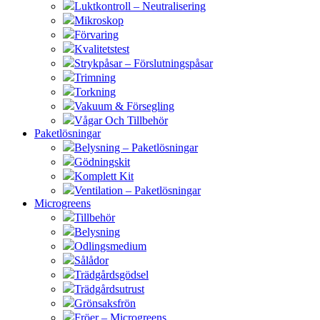
Luktkontroll – Neutralisering
Mikroskop
Förvaring
Kvalitetstest
Strykpåsar – Förslutningspåsar
Trimning
Torkning
Vakuum & Försegling
Vågar Och Tillbehör
Paketlösningar
Belysning – Paketlösningar
Gödningskit
Komplett Kit
Ventilation – Paketlösningar
Microgreens
Tillbehör
Belysning
Odlingsmedium
Sålådor
Trädgårdsgödsel
Trädgårdsutrust
Grönsaksfrön
Fröer – Microgreens