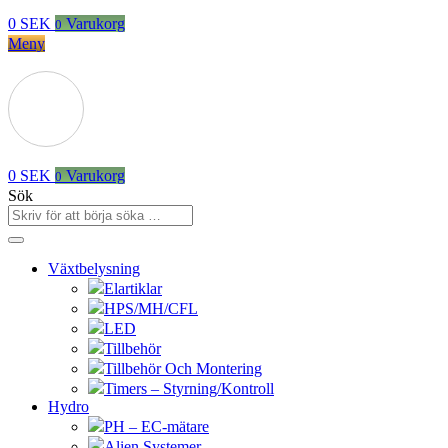
0
SEK
Varukorg
0
Meny
0
SEK
Varukorg
0
Sök
Växtbelysning
Elartiklar
HPS/MH/CFL
LED
Tillbehör
Tillbehör Och Montering
Timers – Styrning/Kontroll
Hydro
PH – EC-mätare
Alien Systemer