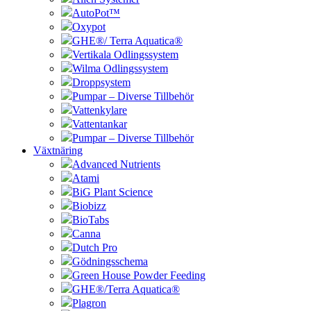
AutoPot™
Oxypot
GHE®/ Terra Aquatica®
Vertikala Odlingssystem
Wilma Odlingssystem
Droppsystem
Pumpar – Diverse Tillbehör
Vattenkylare
Vattentankar
Pumpar – Diverse Tillbehör
Växtnäring
Advanced Nutrients
Atami
BiG Plant Science
Biobizz
BioTabs
Canna
Dutch Pro
Gödningsschema
Green House Powder Feeding
GHE®/Terra Aquatica®
Plagron