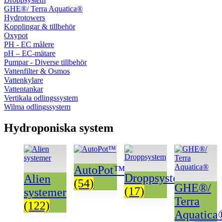
GHE®/ Terra Aquatica®
Hydrotowers
Kopplingar & tillbehör
Oxypot
PH - EC målere
pH – EC-mätare
Pumpar - Diverse tillbehör
Vattenfilter & Osmos
Vattenkylare
Vattentankar
Vertikala odlingssystem
Wilma odlingssystem
Hydroponiska system
AutoPot™
Droppsystem
Alien
(54)
GHE®/
(17)
systemer
Terra
(122)
Aquatica