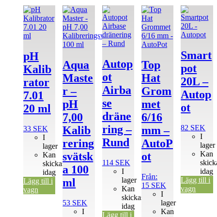
Den
här
produkten
har
flera
varianter.
Smart
pH
De
Autop
Aqua
Top
pot
Kalib
olika
ot
Maste
Hat
alternativen
20L –
rator
kan
Airba
r –
Grom
Autop
7.01
väljas
se
pH
met
på
ot
20 ml
produktsidan
dräne
7,00
6/16
ring –
82
SEK
Kalib
mm –
33
SEK
I
I
Rund
rering
AutoP
lager
lager
Kan
svätsk
ot
Kan
114
SEK
skick
skickas
a 100
I
idag
idag
Från:
lager
Lägg till i
ml
Lägg till i
15
SEK
Kan
vagn
vagn
I
skickas
53
SEK
lager
idag
I
Kan
Lägg till i