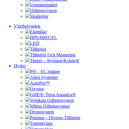
Uppstartspaket
Odlingssystem
Skadedjur
Växtbelysning
Elartiklar
HPS/MH/CFL
LED
Tillbehör
Tillbehör Och Montering
Timers – Styrning/Kontroll
Hydro
PH – EC-mätare
Alien Systemer
AutoPot™
Oxypot
GHE®/ Terra Aquatica®
Vertikala Odlingssystem
Wilma Odlingssystem
Droppsystem
Pumpar – Diverse Tillbehör
Vattenkylare