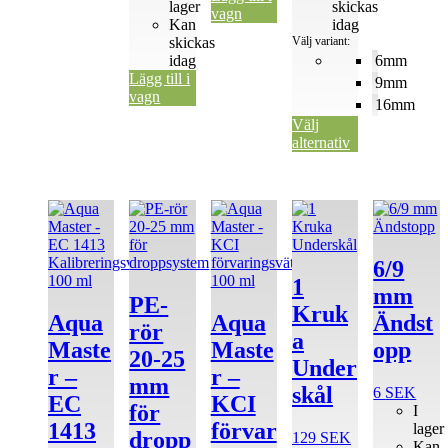
lager
skickas
vagn
Kan
idag
skickas
Välj variant:
idag
6mm
Lägg till i
9mm
vagn
16mm
Välj
alternativ
Den
Den
här
här
produkten
produkten
har
har
6/9
flera
flera
1
mm
varianter.
varianter.
PE-
Kruk
De
De
Aqua
Aqua
Ändst
rör
olika
olika
a
Maste
Maste
opp
alternativen
alternativen
20-25
Under
kan
kan
r –
r –
mm
väljas
väljas
skål
6
SEK
EC
KCI
på
på
för
I
produktsidan
produktsida
1413
förvar
lager
dropp
129
SEK
Kan