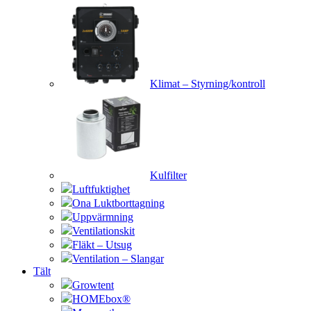
Klimat – Styrning/kontroll
Kulfilter
Luftfuktighet
Ona Luktborttagning
Uppvärmning
Ventilationskit
Fläkt – Utsug
Ventilation – Slangar
Tält
Growtent
HOMEbox®