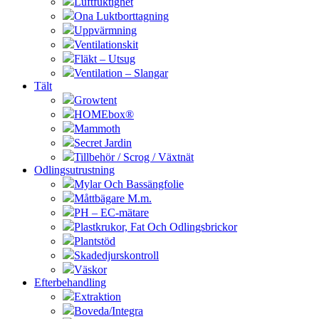
Luftfuktighet
Ona Luktborttagning
Uppvärmning
Ventilationskit
Fläkt – Utsug
Ventilation – Slangar
Tält
Growtent
HOMEbox®
Mammoth
Secret Jardin
Tillbehör / Scrog / Växtnät
Odlingsutrustning
Mylar Och Bassängfolie
Måttbägare M.m.
PH – EC-mätare
Plastkrukor, Fat Och Odlingsbrickor
Plantstöd
Skadedjurskontroll
Väskor
Efterbehandling
Extraktion
Boveda/Integra