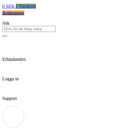
0
SEK
Varukorg
0
Butiksmeny
Sök
Erbjudanden
Logga in
Support