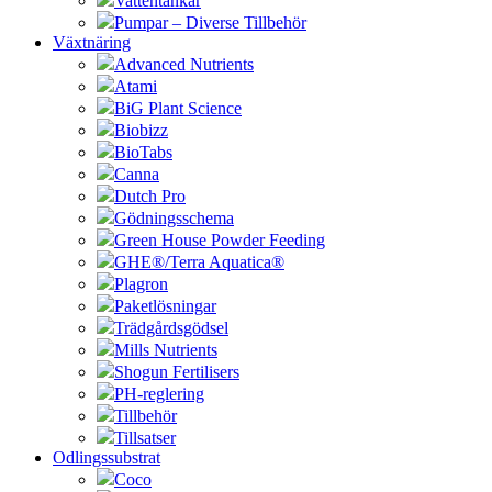
Vattentankar
Pumpar – Diverse Tillbehör
Växtnäring
Advanced Nutrients
Atami
BiG Plant Science
Biobizz
BioTabs
Canna
Dutch Pro
Gödningsschema
Green House Powder Feeding
GHE®/Terra Aquatica®
Plagron
Paketlösningar
Trädgårdsgödsel
Mills Nutrients
Shogun Fertilisers
PH-reglering
Tillbehör
Tillsatser
Odlingssubstrat
Coco