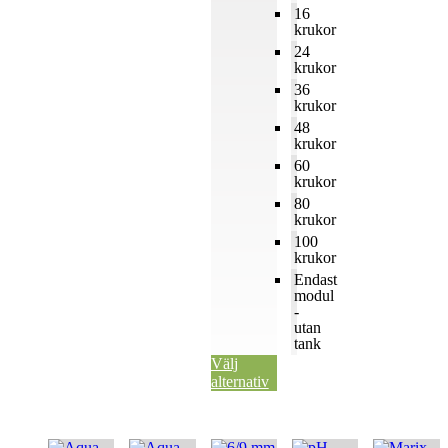
16
krukor
24
krukor
36
krukor
48
krukor
60
krukor
80
krukor
100
krukor
Endast
modul
-
utan
tank
Välj
alternativ
Den