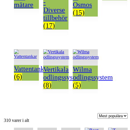
-
mätare
Osmos
Diverse
(15)
tillbehör
(17)
Vattentankar
Vertikala
Wilma
(6)
odlingssystem
odlingssystem
(8)
(5)
Sortera
310 varer i alt
efter
Den
Den
Den