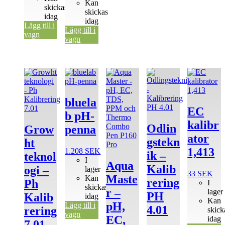
Kan
skickas
skickas
idag
idag
Lägg till i
Lägg till i
vagn
vagn
Den
Den
här
här
produkten
produkten
har
har
bluela
flera
flera
EC
b pH-
varianter.
varianter.
kalibr
De
De
Odlin
Grow
penna
olika
olika
ator
gstekn
ht
alternativen
alternativen
1,413
1.208
SEK
kan
kan
ik –
teknol
I
väljas
väljas
Aqua
Kalib
ogi –
lager
på
på
33
SEK
Maste
Kan
produktsidan
produktsidan
rering
Ph
I
skickas
r –
lager
PH
Kalib
idag
Kan
pH,
Lägg till i
4.01
rering
skick
vagn
EC,
idag
7.01