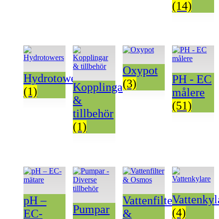
(14)
Oxypot
Hydrotowers
PH - EC
(3)
Kopplingar
(1)
målere
&
(51)
tillbehör
(1)
Vattenkyl
pH –
Vattenfilter
Pumpar
(4)
EC-
&