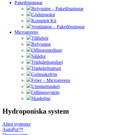
Paketlösningar
Belysning – Paketlösningar
Gödningskit
Komplett Kit
Ventilation – Paketlösningar
Microgreens
Tillbehör
Belysning
Odlingsmedium
Sålådor
Trädgårdsgödsel
Trädgårdsutrust
Grönsaksfrön
Fröer – Microgreens
Uppstartspaket
Odlingssystem
Skadedjur
Hydroponiska system
Alien systemer
AutoPot™
Droppsystem