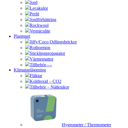
Jord
Lecakulor
Perlit
Jordförbättring
Rockwool
Vermiculite
Plantstart
Jiffy/Coco Odlingsbrickor
Rothormon
Sticklingpropagator
Värmemattor
Tillbehör—-
Klimatanläggning
Fläktar
Koldioxid – CO2
Tillbehör – Nätkrukor
Hygrometer / Thermometer