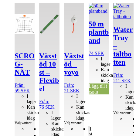
efter
Den
Den
Den
Den
popularitet
här
här
här
här
produkten
produkten
produkten
produkten
har
har
har
har
50 m
flera
flera
flera
flera
Water
plantb
varianter.
varianter.
varianter.
varianter.
Tray
De
De
De
De
and
olika
olika
olika
olika
–
alternativen
alternativen
alternativen
alternativen
tältbo
74
SEK
SCRO
Växst
Växtst
kan
kan
kan
kan
I
väljas
väljas
väljas
väljas
tten
G-
öd 10
öd –
lager
på
på
på
på
Kan
NÄT
st –
yoyo
produktsidan
produktsidan
produktsidan
produktsida
skickas
Från:
Flexib
idag
211
SEK
Från:
Från:
Lägg till i
I
el
59
SEK
21
SEK
vagn
lager
I
I
Kan
lager
Från:
lager
skick
Kan
76
SEK
Kan
idag
skickas
I
skickas
Välj variant:
idag
lager
idag
Välj variant:
Kan
Välj variant:
100x100
skickas
1
st
idag
120x120