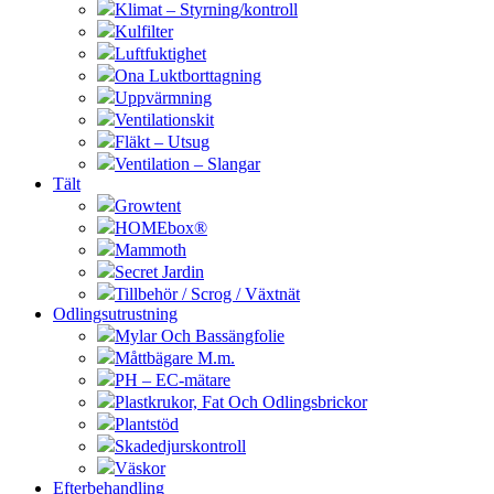
Klimat – Styrning/kontroll
Kulfilter
Luftfuktighet
Ona Luktborttagning
Uppvärmning
Ventilationskit
Fläkt – Utsug
Ventilation – Slangar
Tält
Growtent
HOMEbox®
Mammoth
Secret Jardin
Tillbehör / Scrog / Växtnät
Odlingsutrustning
Mylar Och Bassängfolie
Måttbägare M.m.
PH – EC-mätare
Plastkrukor, Fat Och Odlingsbrickor
Plantstöd
Skadedjurskontroll
Väskor
Efterbehandling