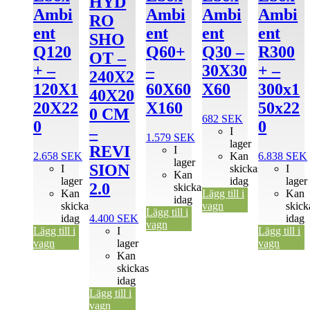
HYD
Ambi
Ambi
Ambi
Ambi
RO
ent
ent
ent
ent
SHO
Q120
Q60+
Q30 –
R300
OT –
+ –
–
30X30
+ –
240X2
120X1
60X60
X60
300x1
40X20
20X22
X160
50x22
0 CM
682
SEK
0
0
–
I
1.579
SEK
lager
REVI
I
2.658
SEK
Kan
6.838
SEK
lager
SION
I
skickas
I
Kan
lager
idag
lager
2.0
skickas
Kan
Lägg till i
Kan
idag
skickas
vagn
skick
Lägg till i
idag
4.400
SEK
idag
vagn
Lägg till i
I
Lägg till i
vagn
lager
vagn
Kan
skickas
idag
Lägg till i
vagn