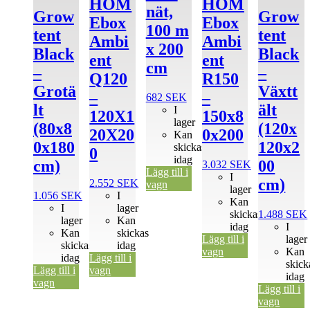
HOM
HOM
nät,
Grow
Grow
Ebox
Ebox
100 m
tent
tent
Ambi
Ambi
x 200
Black
Black
ent
ent
cm
–
–
Q120
R150
Grotä
Växtt
–
–
682
SEK
lt
ält
I
120X1
150x8
lager
(80x8
(120x
20X20
0x200
Kan
0x180
120x2
skickas
0
idag
cm)
00
3.032
SEK
Lägg till i
I
cm)
2.552
SEK
vagn
lager
1.056
SEK
I
Kan
I
lager
skickas
1.488
SEK
lager
Kan
idag
I
Kan
skickas
Lägg till i
lager
skickas
idag
vagn
Kan
idag
Lägg till i
skick
Lägg till i
vagn
idag
vagn
Lägg till i
vagn