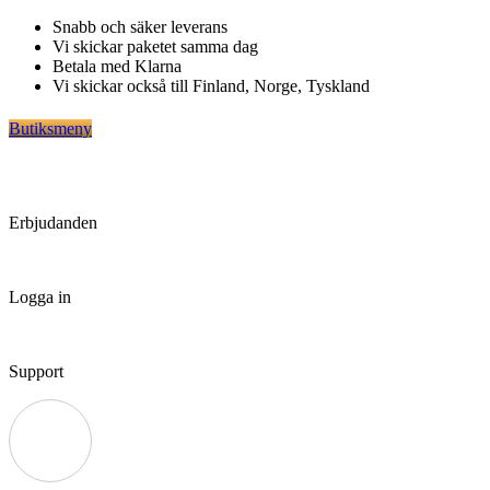
Hoppa
Snabb och säker leverans
till
Vi skickar paketet samma dag
innehåll
Betala med Klarna
Vi skickar också till Finland, Norge, Tyskland
Butiksmeny
Erbjudanden
Logga in
Support