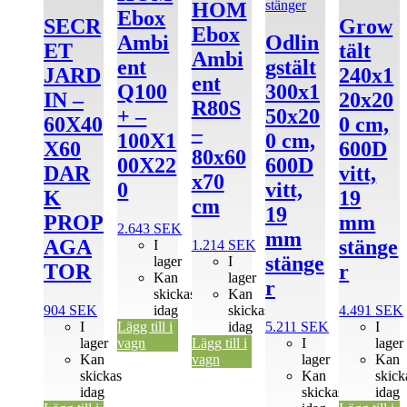
HOM
Ebox
SECR
Grow
Ebox
Ambi
Odlin
ET
tält
Ambi
ent
gs­tält
JARD
240x1
ent
Q100
300x1
IN –
20x20
R80S
+ –
50x20
60X40
0 cm,
–
100X1
0 cm,
X60
600D
80x60
00X22
600D
DAR
vitt,
x70
0
vitt,
K
19
cm
19
PROP
mm
2.643
SEK
mm
AGA
stänge
I
1.214
SEK
stänge
lager
I
TOR
r
Kan
lager
r
skickas
Kan
904
SEK
idag
skickas
4.491
SEK
I
Lägg till i
idag
5.211
SEK
I
lager
vagn
Lägg till i
I
lager
Kan
vagn
lager
Kan
skickas
Kan
skick
idag
skickas
idag