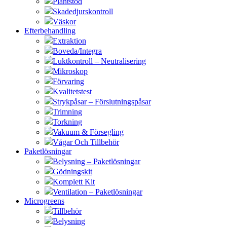
Plantstöd
Skadedjurskontroll
Väskor
Efterbehandling
Extraktion
Boveda/Integra
Luktkontroll – Neutralisering
Mikroskop
Förvaring
Kvalitetstest
Strykpåsar – Förslutningspåsar
Trimning
Torkning
Vakuum & Försegling
Vågar Och Tillbehör
Paketlösningar
Belysning – Paketlösningar
Gödningskit
Komplett Kit
Ventilation – Paketlösningar
Microgreens
Tillbehör
Belysning