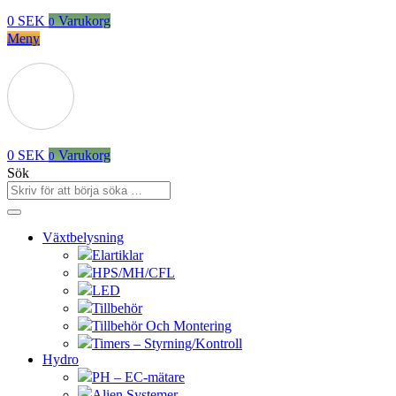
0
SEK
Varukorg
0
Meny
0
SEK
Varukorg
0
Sök
Växtbelysning
Elartiklar
HPS/MH/CFL
LED
Tillbehör
Tillbehör Och Montering
Timers – Styrning/Kontroll
Hydro
PH – EC-mätare
Alien Systemer