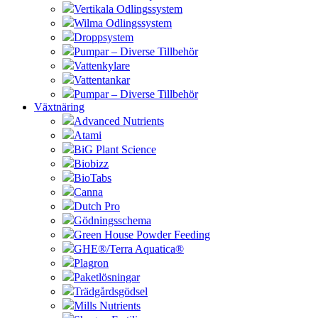
Vertikala Odlingssystem
Wilma Odlingssystem
Droppsystem
Pumpar – Diverse Tillbehör
Vattenkylare
Vattentankar
Pumpar – Diverse Tillbehör
Växtnäring
Advanced Nutrients
Atami
BiG Plant Science
Biobizz
BioTabs
Canna
Dutch Pro
Gödningsschema
Green House Powder Feeding
GHE®/Terra Aquatica®
Plagron
Paketlösningar
Trädgårdsgödsel
Mills Nutrients