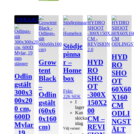
Den
ERBJUDANDE
här
produkten
har
flera
varianter.
Stödje
De
pinna
olika
HYD
alternativen
Grow
r –
HYD
RO
kan
tent
Home
RO
väljas
SHO
Odlin
på
Black
box
SHO
OT
produktsidan
gs­tält
–
OT
60X60
Från:
300x3
Odlin
-300X
X160
226
SEK
00x20
gs­tält
150X2
I
CM
lager
0 cm,
(60x6
00
ODLI
Kan
600D
0x160
CM –
skickas
NGST
idag
Mylar
cm)
REVI
ÄLT
Välj variant:
, 19