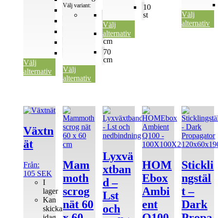
Välj variant:
10
150x150
Välj
100
st
240x120
cm
alternativ
Välj
300x150
alternativ
120
cm
60x60
70
80x80
cm
Välj
Välj
alternativ
alternativ
Den
här
produkten
Växtn
har
ät
flera
varianter.
Lyxvä
De
Mam
HOM
Stickli
Från:
xtban
olika
105
SEK
moth
Ebox
ngstäl
alternativen
d –
I
kan
scrog
Ambi
t –
lager
Lst
väljas
Kan
nät 60
ent
Dark
på
och
skickas
produktsidan
x 60
Q100
Propa
idag