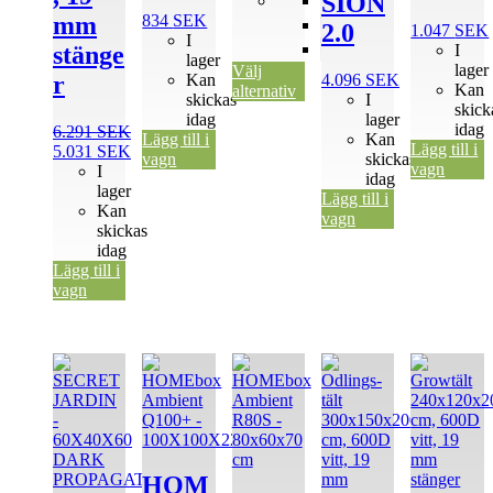
SION
80cm
834
SEK
mm
100cm
2.0
1.047
SEK
I
120cm
I
stänge
lager
lager
Välj
Kan
4.096
SEK
r
Kan
alternativ
skickas
I
skick
idag
lager
idag
6.291
SEK
Lägg till i
Kan
Lägg till i
Det
5.031
SEK
vagn
skickas
vagn
ursprungliga
Det
I
idag
priset
nuvarande
lager
Lägg till i
var:
priset
Kan
vagn
6.291 SEK.
är:
skickas
5.031 SEK.
idag
Lägg till i
vagn
HOM