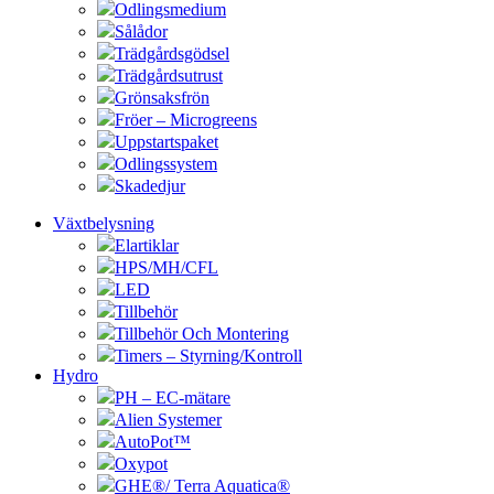
Odlingsmedium
Sålådor
Trädgårdsgödsel
Trädgårdsutrust
Grönsaksfrön
Fröer – Microgreens
Uppstartspaket
Odlingssystem
Skadedjur
Växtbelysning
Elartiklar
HPS/MH/CFL
LED
Tillbehör
Tillbehör Och Montering
Timers – Styrning/Kontroll
Hydro
PH – EC-mätare
Alien Systemer
AutoPot™
Oxypot
GHE®/ Terra Aquatica®