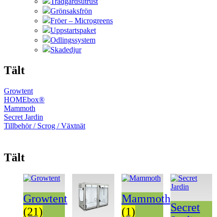
Trädgårdsutrust
Grönsaksfrön
Fröer – Microgreens
Uppstartspaket
Odlingssystem
Skadedjur
Tält
Growtent
HOMEbox®
Mammoth
Secret Jardin
Tillbehör / Scrog / Växtnät
Tält
Growtent
Mammoth
Secret
(21)
(1)