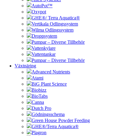
AutoPot™
Oxypot
GHE®/ Terra Aquatica®
Vertikala Odlingssystem
Wilma Odlingssystem
Droppsystem
Pumpar – Diverse Tillbehör
Vattenkylare
Vattentankar
Pumpar – Diverse Tillbehör
Växtnäring
Advanced Nutrients
Atami
BiG Plant Science
Biobizz
BioTabs
Canna
Dutch Pro
Gödningsschema
Green House Powder Feeding
GHE®/Terra Aquatica®
Plagron