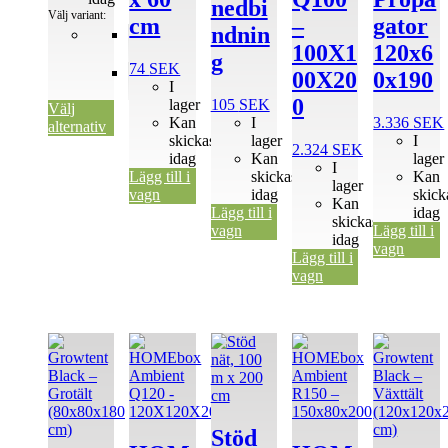
nedbi
Välj variant:
cm
–
gator
ndnin
2x25
100X1
120x6
mtr
g
74
SEK
2x5
00X20
0x190
I
mtr
0
lager
105
SEK
Välj
Kan
I
3.336
SEK
alternativ
skickas
lager
I
2.324
SEK
idag
Kan
lager
I
Lägg till i
skickas
Kan
lager
vagn
idag
skick
Kan
Lägg till i
idag
skickas
vagn
Lägg till i
idag
vagn
Lägg till i
vagn
Stöd