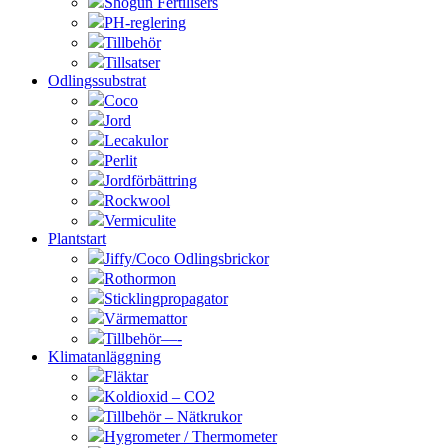
Shogun Fertilisers
PH-reglering
Tillbehör
Tillsatser
Odlingssubstrat
Coco
Jord
Lecakulor
Perlit
Jordförbättring
Rockwool
Vermiculite
Plantstart
Jiffy/Coco Odlingsbrickor
Rothormon
Sticklingpropagator
Värmemattor
Tillbehör—-
Klimatanläggning
Fläktar
Koldioxid – CO2
Tillbehör – Nätkrukor
Hygrometer / Thermometer