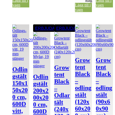
Lägg till i
idag
Lägg till i
vagn
Lägg till i
vagn
vagn
ERBJUDANDE
ERBJUDANDE
Grow
Grow
tent
tent
Grow
Odlin
Black
Black
tent
gs­tält
Odlin
–
–
Black
150x1
gs­tält
odling
odling
–
50x20
200x2
stält
stält
Odlar
0 cm,
00x20
(120x
(90x6
tält
600D
0 cm,
60x20
0x90
(240x
vitt,
600D