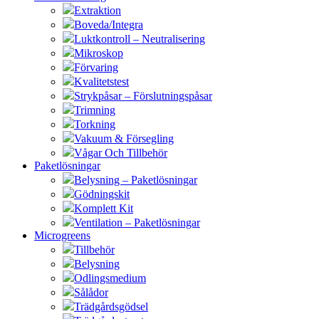
Extraktion
Boveda/Integra
Luktkontroll – Neutralisering
Mikroskop
Förvaring
Kvalitetstest
Strykpåsar – Förslutningspåsar
Trimning
Torkning
Vakuum & Försegling
Vågar Och Tillbehör
Paketlösningar
Belysning – Paketlösningar
Gödningskit
Komplett Kit
Ventilation – Paketlösningar
Microgreens
Tillbehör
Belysning
Odlingsmedium
Sålådor
Trädgårdsgödsel