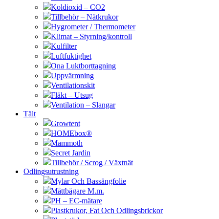
Koldioxid – CO2
Tillbehör – Nätkrukor
Hygrometer / Thermometer
Klimat – Styrning/kontroll
Kulfilter
Luftfuktighet
Ona Luktborttagning
Uppvärmning
Ventilationskit
Fläkt – Utsug
Ventilation – Slangar
Tält
Growtent
HOMEbox®
Mammoth
Secret Jardin
Tillbehör / Scrog / Växtnät
Odlingsutrustning
Mylar Och Bassängfolie
Måttbägare M.m.
PH – EC-mätare
Plastkrukor, Fat Och Odlingsbrickor