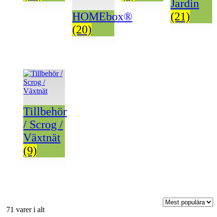
Jardin
(21)
HOMEbox®
(20)
Tillbehör
/ Scrog /
Växtnät
(9)
Sortera
71 varer i alt