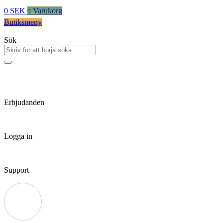
0
SEK
Varukorg
0
Butiksmeny
Sök
Erbjudanden
Logga in
Support