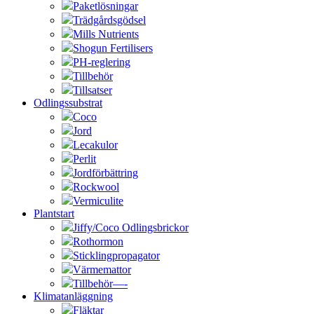
Paketlösningar
Trädgårdsgödsel
Mills Nutrients
Shogun Fertilisers
PH-reglering
Tillbehör
Tillsatser
Odlingssubstrat
Coco
Jord
Lecakulor
Perlit
Jordförbättring
Rockwool
Vermiculite
Plantstart
Jiffy/Coco Odlingsbrickor
Rothormon
Sticklingpropagator
Värmemattor
Tillbehör—-
Klimatanläggning
Fläktar