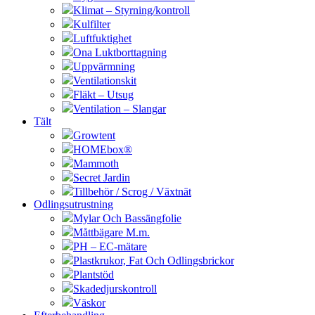
Klimat – Styrning/kontroll
Kulfilter
Luftfuktighet
Ona Luktborttagning
Uppvärmning
Ventilationskit
Fläkt – Utsug
Ventilation – Slangar
Tält
Growtent
HOMEbox®
Mammoth
Secret Jardin
Tillbehör / Scrog / Växtnät
Odlingsutrustning
Mylar Och Bassängfolie
Måttbägare M.m.
PH – EC-mätare
Plastkrukor, Fat Och Odlingsbrickor
Plantstöd
Skadedjurskontroll
Väskor