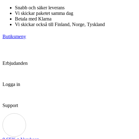
Hoppa
Snabb och säker leverans
till
Vi skickar paketet samma dag
innehåll
Betala med Klarna
Vi skickar också till Finland, Norge, Tyskland
Butiksmeny
Erbjudanden
Logga in
Support