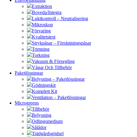
Efterbehandling
Extraktion
Boveda/Integra
Luktkontroll – Neutralisering
Mikroskop
Förvaring
Kvalitetstest
Strykpåsar – Förslutningspåsar
Trimning
Torkning
Vakuum & Försegling
Vågar Och Tillbehör
Paketlösningar
Belysning – Paketlösningar
Gödningskit
Komplett Kit
Ventilation – Paketlösningar
Microgreens
Tillbehör
Belysning
Odlingsmedium
Sålådor
Trädgårdsgödsel