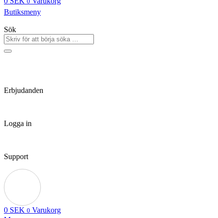
0
SEK
Varukorg
0
Butiksmeny
Sök
Erbjudanden
Logga in
Support
0
SEK
Varukorg
0