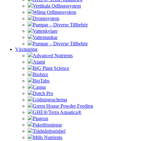
Vertikala Odlingssystem
Wilma Odlingssystem
Droppsystem
Pumpar – Diverse Tillbehör
Vattenkylare
Vattentankar
Pumpar – Diverse Tillbehör
Växtnäring
Advanced Nutrients
Atami
BiG Plant Science
Biobizz
BioTabs
Canna
Dutch Pro
Gödningsschema
Green House Powder Feeding
GHE®/Terra Aquatica®
Plagron
Paketlösningar
Trädgårdsgödsel
Mills Nutrients