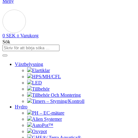
Meny
0
SEK
Varukorg
0
Sök
Växtbelysning
Elartiklar
HPS/MH/CFL
LED
Tillbehör
Tillbehör Och Montering
Timers – Styrning/Kontroll
Hydro
PH – EC-mätare
Alien Systemer
AutoPot™
Oxypot
GHE®/ Terra Aquatica®