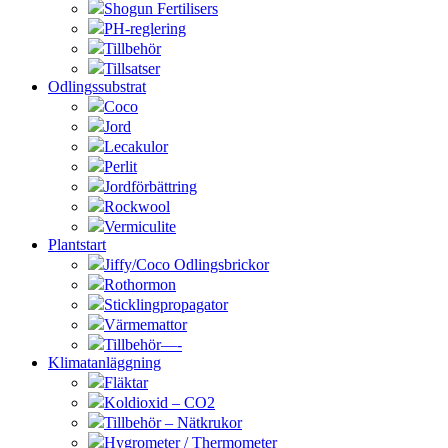
Shogun Fertilisers
PH-reglering
Tillbehör
Tillsatser
Odlingssubstrat
Coco
Jord
Lecakulor
Perlit
Jordförbättring
Rockwool
Vermiculite
Plantstart
Jiffy/Coco Odlingsbrickor
Rothormon
Sticklingpropagator
Värmemattor
Tillbehör—-
Klimatanläggning
Fläktar
Koldioxid – CO2
Tillbehör – Nätkrukor
Hygrometer / Thermometer