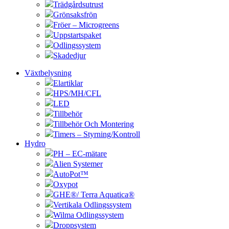
Trädgårdsutrust
Grönsaksfrön
Fröer – Microgreens
Uppstartspaket
Odlingssystem
Skadedjur
Växtbelysning
Elartiklar
HPS/MH/CFL
LED
Tillbehör
Tillbehör Och Montering
Timers – Styrning/Kontroll
Hydro
PH – EC-mätare
Alien Systemer
AutoPot™
Oxypot
GHE®/ Terra Aquatica®
Vertikala Odlingssystem
Wilma Odlingssystem
Droppsystem