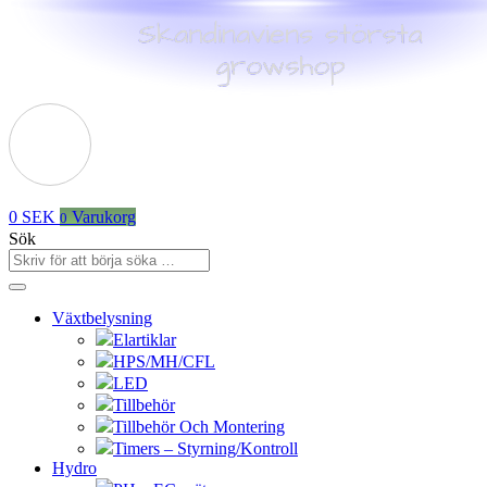
0
SEK
Varukorg
0
Sök
Växtbelysning
Elartiklar
HPS/MH/CFL
LED
Tillbehör
Tillbehör Och Montering
Timers – Styrning/Kontroll
Hydro