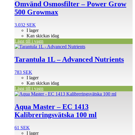
Omvänd Osmosfilter – Power Grow
500 Growmax
3.032
SEK
I lager
Kan skickas idag
Lägg till i vagn
Tarantula 1L – Advanced Nutrients
783
SEK
I lager
Kan skickas idag
Lägg till i vagn
Aqua Master – EC 1413
Kalibreringsvätska 100 ml
61
SEK
I lager