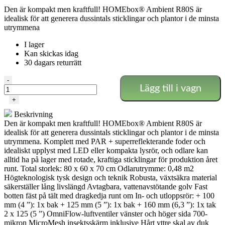
Den är kompakt men kraftfull! HOMEbox® Ambient R80S är
idealisk för att generera dussintals sticklingar och plantor i de minsta
utrymmena
I lager
Kan skickas idag
30 dagars returrätt
HOMEbox
-
Lägg till i vagn
Ambient
R80S
+
-
Beskrivning
80x60x70
Den är kompakt men kraftfull! HOMEbox® Ambient R80S är
cm
idealisk för att generera dussintals sticklingar och plantor i de minsta
mängd
utrymmena. Komplett med PAR + superreflekterande foder och
idealiskt upplyst med LED eller kompakta lysrör, och odlare kan
alltid ha på lager med rotade, kraftiga sticklingar för produktion året
runt. Total storlek: 80 x 60 x 70 cm Odlarutrymme: 0,48 m2
Högteknologisk tysk design och teknik Robusta, växtsäkra material
säkerställer lång livslängd Avtagbara, vattenavstötande golv Fast
botten fäst på tält med dragkedja runt om In- och utloppsrör: + 100
mm (4 ”): 1x bak + 125 mm (5 ”): 1x bak + 160 mm (6,3 ”): 1x tak
2 x 125 (5 ”) OmniFlow-luftventiler vänster och höger sida 700-
mikron MicroMesh insektsskärm inklusive Hårt yttre skal av duk