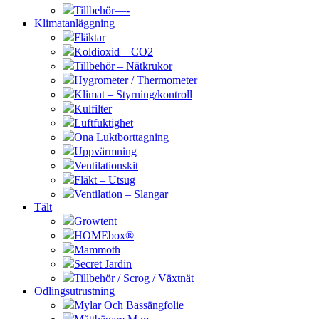
Tillbehör—-
Klimatanläggning
Fläktar
Koldioxid – CO2
Tillbehör – Nätkrukor
Hygrometer / Thermometer
Klimat – Styrning/kontroll
Kulfilter
Luftfuktighet
Ona Luktborttagning
Uppvärmning
Ventilationskit
Fläkt – Utsug
Ventilation – Slangar
Tält
Growtent
HOMEbox®
Mammoth
Secret Jardin
Tillbehör / Scrog / Växtnät
Odlingsutrustning
Mylar Och Bassängfolie