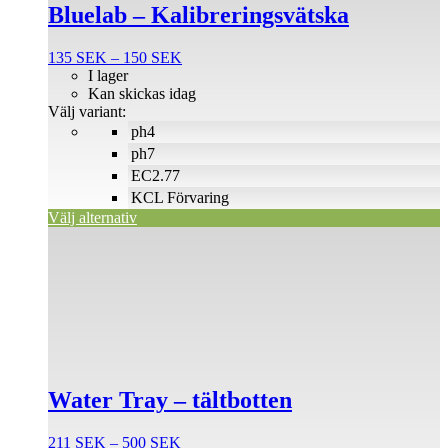
produkten
Bluelab – Kalibreringsvätska
har
flera
Prisintervall:
135
SEK
–
150
SEK
varianter.
135 SEK
I lager
De
till
Kan skickas idag
olika
150 SEK
Välj variant:
alternativen
ph4
kan
väljas
ph7
på
EC2.77
produktsidan
KCL Förvaring
Välj alternativ
Den
här
produkten
har
flera
varianter.
De
olika
alternativen
Water Tray – tältbotten
kan
väljas
på
Prisintervall:
211
SEK
–
500
SEK