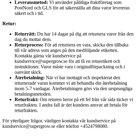
Leveransmetod:
Vi använder pålitliga fraktföretag som
PostNord och GLS för att säkerställa att dina varor levereras
säkert och i tid.
Retur:
Returrätt:
Du har 14 dagar på dig att returnera varor från den
dag du mottar dem.
Returprocess:
För att returnera en vara, skicka den tillbaka
till vår adress som anges på den medföljande etiketten.
Kontakta gärna vår kundservice på
kundservice@supergrow.se för att få en returetikett och
instruktioner. Varor måste vara i originalförpackning och i
oanvänt skick.
Återbetalning:
När vi har mottagit och inspekterat den
returnerade varan kommer vi att behandla din återbetalning
inom 5-7 vardagar. Återbetalningen görs via den ursprungliga
betalningsmetoden.
Returfrakt:
Om returen beror på ett fel från vår sida täcker vi
returfrakten. I andra fall är det kundens ansvar att betala för
returfrakten.
För ytterligare frågor, vänligen kontakta vår kundservice på
kundservice@supergrow.se eller telefon +4524798080.