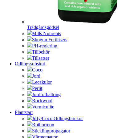
Trädgårdsgödsel
Mills Nutrients
Shogun Fertilisers
PH-reglering
Tillbehör
Tillsatser
Odlingssubstrat
Coco
Jord
Lecakulor
Perlit
Jordförbättring
Rockwool
Vermiculite
Plantstart
Jiffy/Coco Odlingsbrickor
Rothormon
Sticklingpropagator
Värmemattor