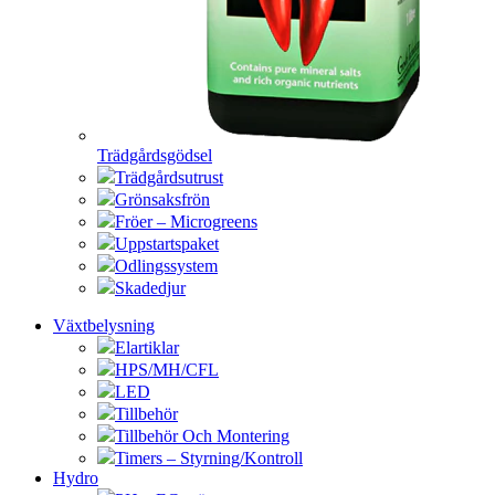
Trädgårdsgödsel
Trädgårdsutrust
Grönsaksfrön
Fröer – Microgreens
Uppstartspaket
Odlingssystem
Skadedjur
Växtbelysning
Elartiklar
HPS/MH/CFL
LED
Tillbehör
Tillbehör Och Montering
Timers – Styrning/Kontroll
Hydro