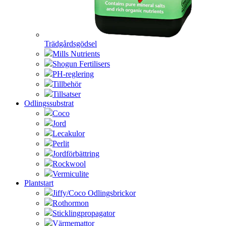
Trädgårdsgödsel
Mills Nutrients
Shogun Fertilisers
PH-reglering
Tillbehör
Tillsatser
Odlingssubstrat
Coco
Jord
Lecakulor
Perlit
Jordförbättring
Rockwool
Vermiculite
Plantstart
Jiffy/Coco Odlingsbrickor
Rothormon
Sticklingpropagator
Värmemattor