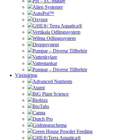
PH – EC-mätare
Alien Systemer
AutoPot™
Oxypot
GHE®/ Terra Aquatica®
Vertikala Odlingssystem
Wilma Odlingssystem
Droppsystem
Pumpar – Diverse Tillbehör
Vattenkylare
Vattentankar
Pumpar – Diverse Tillbehör
Växtnäring
Advanced Nutrients
Atami
BiG Plant Science
Biobizz
BioTabs
Canna
Dutch Pro
Gödningsschema
Green House Powder Feeding
GHE®/Terra Aquatica®