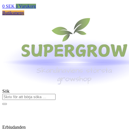
0
SEK
Varukorg
0
Butiksmeny
Sök
Erbjudanden