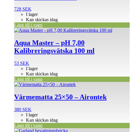
728
SEK
I lager
Kan skickas idag
Lägg till i vagn
Aqua Master – pH 7,00
Kalibreringsvätska 100 ml
53
SEK
I lager
Kan skickas idag
Lägg till i vagn
Värmematta 25×50 – Airontek
380
SEK
I lager
Kan skickas idag
Lägg till i vagn
Den