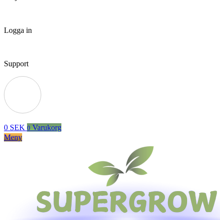
Logga in
Support
0
SEK
Varukorg
0
Meny