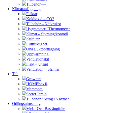
Tillbehör—-
Klimatanläggning
Fläktar
Koldioxid – CO2
Tillbehör – Nätkrukor
Hygrometer / Thermometer
Klimat – Styrning/kontroll
Kulfilter
Luftfuktighet
Ona Luktborttagning
Uppvärmning
Ventilationskit
Fläkt – Utsug
Ventilation – Slangar
Tält
Growtent
HOMEbox®
Mammoth
Secret Jardin
Tillbehör / Scrog / Växtnät
Odlingsutrustning
Mylar Och Bassängfolie