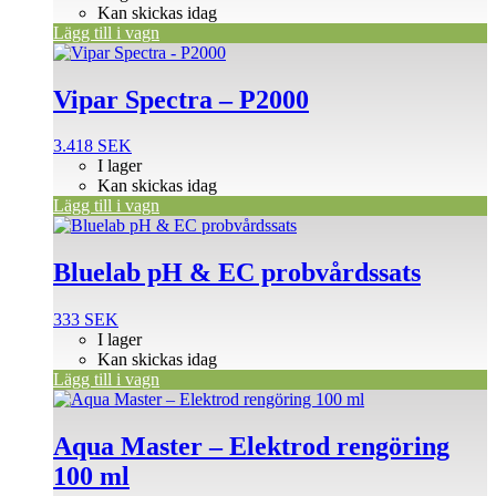
Kan skickas idag
Lägg till i vagn
Vipar Spectra – P2000
3.418
SEK
I lager
Kan skickas idag
Lägg till i vagn
Bluelab pH & EC probvårdssats
333
SEK
I lager
Kan skickas idag
Lägg till i vagn
Aqua Master – Elektrod rengöring
100 ml