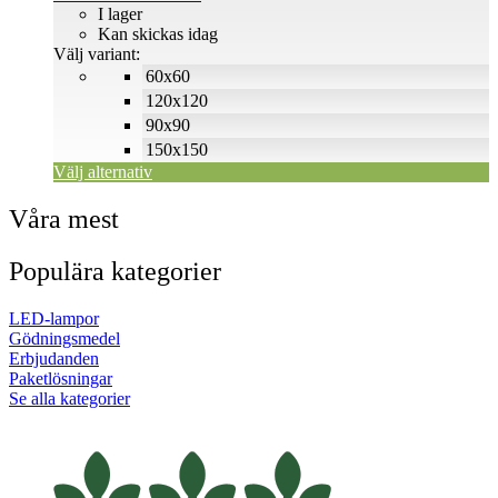
produktsidan
211 SEK
I lager
till
Kan skickas idag
500 SEK
Välj variant:
60x60
120x120
90x90
150x150
Välj alternativ
Våra mest
Populära kategorier
LED-lampor
Gödningsmedel
Erbjudanden
Paketlösningar
Se alla kategorier