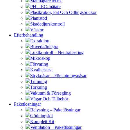
Måttbägare M.m.
PH – EC-mätare
Plastkrukor, Fat Och Odlingsbrickor
Plantstöd
Skadedjurskontroll
Väskor
Efterbehandling
Extraktion
Boveda/Integra
Luktkontroll – Neutralisering
Mikroskop
Förvaring
Kvalitetstest
Strykpåsar – Förslutningspåsar
Trimning
Torkning
Vakuum & Försegling
Vågar Och Tillbehör
Paketlösningar
Belysning – Paketlösningar
Gödningskit
Komplett Kit
Ventilation – Paketlösningar