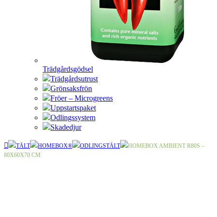
Trädgårdsgödsel
Trädgårdsutrust
Grönsaksfrön
Fröer – Microgreens
Uppstartspaket
Odlingssystem
Skadedjur
TÄLT
HOMEBOX®
ODLINGSTÄLT
HOMEBOX AMBIENT R80S –
80X60X70 CM