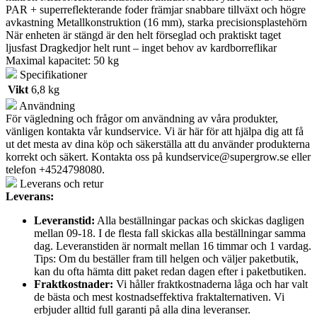
PAR + superreflekterande foder främjar snabbare tillväxt och högre
avkastning Metallkonstruktion (16 mm), starka precisionsplastehörn
När enheten är stängd är den helt förseglad och praktiskt taget
ljusfast Dragkedjor helt runt – inget behov av kardborreflikar
Maximal kapacitet: 50 kg
Specifikationer
Vikt
6,8 kg
Användning
För vägledning och frågor om användning av våra produkter,
vänligen kontakta vår kundservice. Vi är här för att hjälpa dig att få
ut det mesta av dina köp och säkerställa att du använder produkterna
korrekt och säkert. Kontakta oss på
kundservice@supergrow.se
eller
telefon +4524798080.
Leverans och retur
Leverans:
Leveranstid:
Alla beställningar packas och skickas dagligen
mellan 09-18. I de flesta fall skickas alla beställningar samma
dag. Leveranstiden är normalt mellan 16 timmar och 1 vardag.
Tips: Om du beställer fram till helgen och väljer paketbutik,
kan du ofta hämta ditt paket redan dagen efter i paketbutiken.
Fraktkostnader:
Vi håller fraktkostnaderna låga och har valt
de bästa och mest kostnadseffektiva fraktalternativen. Vi
erbjuder alltid full garanti på alla dina leveranser.