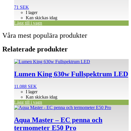
71
SEK
I lager
Kan skickas idag
Lägg till i vagn
Våra mest populära produkter
Relaterade produkter
Lumen King 630w Fullspektrum LED
11.088
SEK
I lager
Kan skickas idag
Lägg till i vagn
Aqua Master – EC penna och
termometer E50 Pro