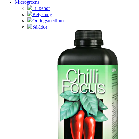
Microgreens
Tillbehör
Belysning
Odlingsmedium
Sålådor