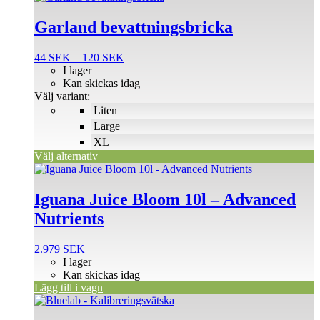
här
produkten
Garland bevattningsbricka
har
flera
Prisintervall:
44
SEK
–
120
SEK
varianter.
44 SEK
I lager
De
till
Kan skickas idag
olika
120 SEK
Välj variant:
alternativen
Liten
kan
väljas
Large
på
XL
produktsidan
Välj alternativ
Iguana Juice Bloom 10l – Advanced
Nutrients
2.979
SEK
I lager
Kan skickas idag
Lägg till i vagn
Den
här