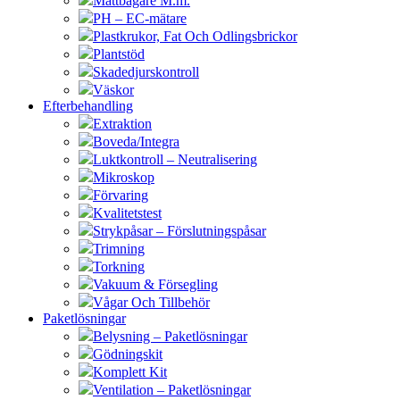
Måttbägare M.m.
PH – EC-mätare
Plastkrukor, Fat Och Odlingsbrickor
Plantstöd
Skadedjurskontroll
Väskor
Efterbehandling
Extraktion
Boveda/Integra
Luktkontroll – Neutralisering
Mikroskop
Förvaring
Kvalitetstest
Strykpåsar – Förslutningspåsar
Trimning
Torkning
Vakuum & Försegling
Vågar Och Tillbehör
Paketlösningar
Belysning – Paketlösningar
Gödningskit
Komplett Kit
Ventilation – Paketlösningar