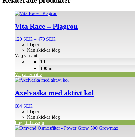
Relaterade produkter
Den
här
produkten
Vita Race – Plagron
har
flera
Prisintervall:
120
SEK
–
470
SEK
varianter.
120 SEK
I lager
De
till
Kan skickas idag
olika
470 SEK
Välj variant:
alternativen
1 L
kan
väljas
100 ml
på
Välj alternativ
produktsidan
Axelväska med aktivt kol
684
SEK
I lager
Kan skickas idag
Lägg till i vagn