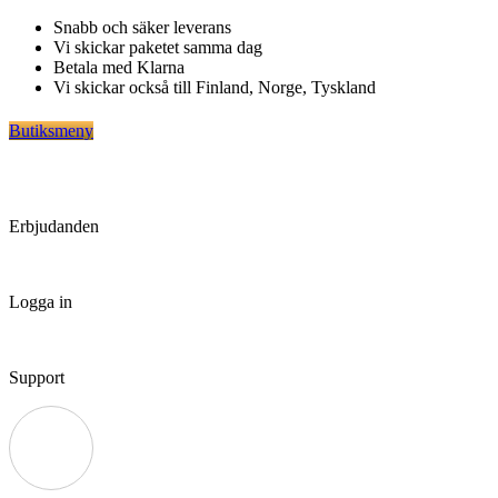
Hoppa
Snabb och säker leverans
till
Vi skickar paketet samma dag
innehåll
Betala med Klarna
Vi skickar också till Finland, Norge, Tyskland
Butiksmeny
Erbjudanden
Logga in
Support