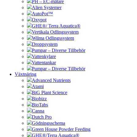
PH – EC-mätare
Alien Systemer
AutoPot™
Oxypot
GHE®/ Terra Aquatica®
Vertikala Odlingssystem
Wilma Odlingssystem
Droppsystem
Pumpar – Diverse Tillbehör
Vattenkylare
Vattentankar
Pumpar – Diverse Tillbehör
Växtnäring
Advanced Nutrients
Atami
BiG Plant Science
Biobizz
BioTabs
Canna
Dutch Pro
Gödningsschema
Green House Powder Feeding
GHE®/Terra Aquatica®