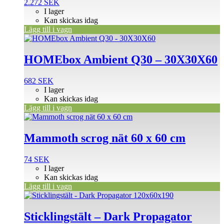
2.272
SEK
I lager
Kan skickas idag
Lägg till i vagn
HOMEbox Ambient Q30 – 30X30X60
682
SEK
I lager
Kan skickas idag
Lägg till i vagn
Mammoth scrog nät 60 x 60 cm
74
SEK
I lager
Kan skickas idag
Lägg till i vagn
Sticklingstält – Dark Propagator