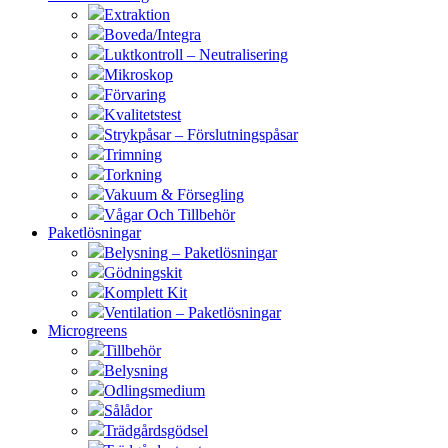
Extraktion
Boveda/Integra
Luktkontroll – Neutralisering
Mikroskop
Förvaring
Kvalitetstest
Strykpåsar – Förslutningspåsar
Trimning
Torkning
Vakuum & Försegling
Vågar Och Tillbehör
Paketlösningar
Belysning – Paketlösningar
Gödningskit
Komplett Kit
Ventilation – Paketlösningar
Microgreens
Tillbehör
Belysning
Odlingsmedium
Sålådor
Trädgårdsgödsel