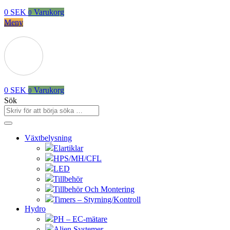
0
SEK
Varukorg
0
Meny
0
SEK
Varukorg
0
Sök
Växtbelysning
Elartiklar
HPS/MH/CFL
LED
Tillbehör
Tillbehör Och Montering
Timers – Styrning/Kontroll
Hydro
PH – EC-mätare
Alien Systemer