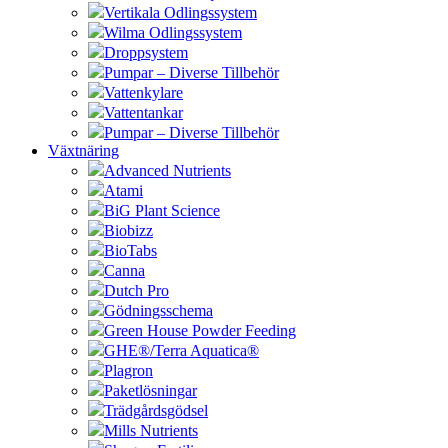
Vertikala Odlingssystem
Wilma Odlingssystem
Droppsystem
Pumpar – Diverse Tillbehör
Vattenkylare
Vattentankar
Pumpar – Diverse Tillbehör
Växtnäring
Advanced Nutrients
Atami
BiG Plant Science
Biobizz
BioTabs
Canna
Dutch Pro
Gödningsschema
Green House Powder Feeding
GHE®/Terra Aquatica®
Plagron
Paketlösningar
Trädgårdsgödsel
Mills Nutrients