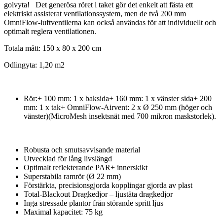
golvyta! Det generösa röret i taket gör det enkelt att fästa ett
elektriskt assisterat ventilationssystem, men de två 200 mm
OmniFlow-luftventilerna kan också användas för att individuellt och
optimalt reglera ventilationen.
Totala mått: 150 x 80 x 200 cm
Odlingyta: 1,20 m2
Rör:+ 100 mm: 1 x baksida+ 160 mm: 1 x vänster sida+ 200
mm: 1 x tak+ OmniFlow-Airvent: 2 x Ø 250 mm (höger och
vänster)(MicroMesh insektsnät med 700 mikron maskstorlek).
Robusta och smutsavvisande material
Utvecklad för lång livslängd
Optimalt reflekterande PAR+ innerskikt
Superstabila ramrör (Ø 22 mm)
Förstärkta, precisionsgjorda kopplingar gjorda av plast
Total-Blackout Dragkedjor – ljustäta dragkedjor
Inga stressade plantor från störande spritt ljus
Maximal kapacitet: 75 kg