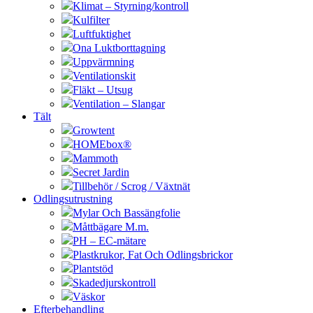
Klimat – Styrning/kontroll
Kulfilter
Luftfuktighet
Ona Luktborttagning
Uppvärmning
Ventilationskit
Fläkt – Utsug
Ventilation – Slangar
Tält
Growtent
HOMEbox®
Mammoth
Secret Jardin
Tillbehör / Scrog / Växtnät
Odlingsutrustning
Mylar Och Bassängfolie
Måttbägare M.m.
PH – EC-mätare
Plastkrukor, Fat Och Odlingsbrickor
Plantstöd
Skadedjurskontroll
Väskor
Efterbehandling