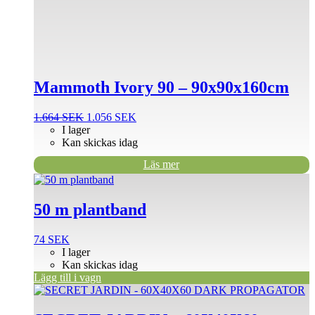
Mammoth Ivory 90 – 90x90x160cm
Det
Det
1.664
SEK
1.056
SEK
ursprungliga
nuvarande
I lager
priset
priset
Kan skickas idag
var:
är:
Läs mer
1.664 SEK.
1.056 SEK.
50 m plantband
74
SEK
I lager
Kan skickas idag
Lägg till i vagn