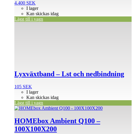
4.400
SEK
I lager
Kan skickas idag
Lägg till i vagn
Lyxväxtband – Lst och nedbindning
105
SEK
I lager
Kan skickas idag
Lägg till i vagn
HOMEbox Ambient Q100 –
100X100X200