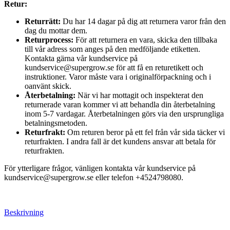
Retur:
Returrätt:
Du har 14 dagar på dig att returnera varor från den
dag du mottar dem.
Returprocess:
För att returnera en vara, skicka den tillbaka
till vår adress som anges på den medföljande etiketten.
Kontakta gärna vår kundservice på
kundservice@supergrow.se för att få en returetikett och
instruktioner. Varor måste vara i originalförpackning och i
oanvänt skick.
Återbetalning:
När vi har mottagit och inspekterat den
returnerade varan kommer vi att behandla din återbetalning
inom 5-7 vardagar. Återbetalningen görs via den ursprungliga
betalningsmetoden.
Returfrakt:
Om returen beror på ett fel från vår sida täcker vi
returfrakten. I andra fall är det kundens ansvar att betala för
returfrakten.
För ytterligare frågor, vänligen kontakta vår kundservice på
kundservice@supergrow.se eller telefon +4524798080.
Beskrivning