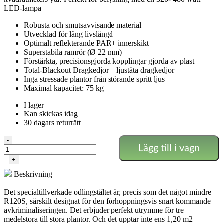
LED-lampa
Robusta och smutsavvisande material
Utvecklad för lång livslängd
Optimalt reflekterande PAR+ innerskikt
Superstabila ramrör (Ø 22 mm)
Förstärkta, precisionsgjorda kopplingar gjorda av plast
Total-Blackout Dragkedjor – ljustäta dragkedjor
Inga stressade plantor från störande spritt ljus
Maximal kapacitet: 75 kg
I lager
Kan skickas idag
30 dagars returrätt
HOMEbox
-
Lägg till i vagn
Ambient
R150
+
–
Beskrivning
150x80x200
mängd
Det specialtillverkade odlingstältet är, precis som det något mindre
R120S, särskilt designat för den förhoppningsvis snart kommande
avkriminaliseringen. Det erbjuder perfekt utrymme för tre
medelstora till stora plantor. Och det upptar inte ens 1,20 m2