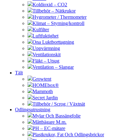
Koldioxid – CO2
Tillbehör – Nätkrukor
Hygrometer / Thermometer
Klimat – Styrning/kontroll
Kulfilter
Luftfuktighet
Ona Luktborttagning
Uppvärmning
Ventilationskit
Fläkt – Utsug
Ventilation – Slangar
Tält
Growtent
HOMEbox®
Mammoth
Secret Jardin
Tillbehör / Scrog / Växtnät
Odlingsutrustning
Mylar Och Bassängfolie
Måttbägare M.m.
PH – EC-mätare
Plastkrukor, Fat Och Odlingsbrickor