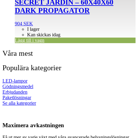
SECRET JARDIN – 60X40X60
DARK PROPAGATOR
904
SEK
I lager
Kan skickas idag
Lägg till i vagn
Våra mest
Populära kategorier
LED-lampor
Gödningsmedel
Erbjudanden
Paketlösningar
Se alla kategorier
Maximera avkastningen
Få ut mer av varje växt med våra avancerade belysningslösningar.