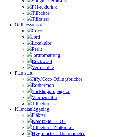
Shogun Fertilisers
PH-reglering
Tillbehör
Tillsatser
Odlingssubstrat
Coco
Jord
Lecakulor
Perlit
Jordförbättring
Rockwool
Vermiculite
Plantstart
Jiffy/Coco Odlingsbrickor
Rothormon
Sticklingpropagator
Värmemattor
Tillbehör—-
Klimatanläggning
Fläktar
Koldioxid – CO2
Tillbehör – Nätkrukor
Hygrometer / Thermometer