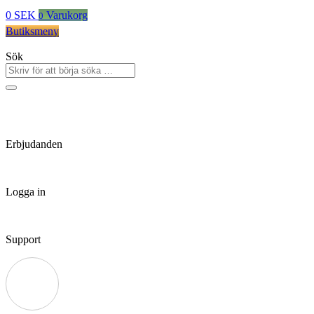
0
SEK
Varukorg
0
Butiksmeny
Sök
Erbjudanden
Logga in
Support