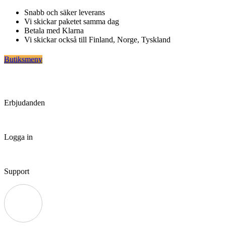
Hoppa
Snabb och säker leverans
till
Vi skickar paketet samma dag
innehåll
Betala med Klarna
Vi skickar också till Finland, Norge, Tyskland
Butiksmeny
Erbjudanden
Logga in
Support