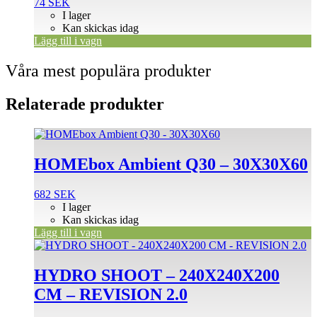
74
SEK
I lager
Kan skickas idag
Lägg till i vagn
Våra mest populära produkter
Relaterade produkter
HOMEbox Ambient Q30 – 30X30X60
682
SEK
I lager
Kan skickas idag
Lägg till i vagn
HYDRO SHOOT – 240X240X200
CM – REVISION 2.0