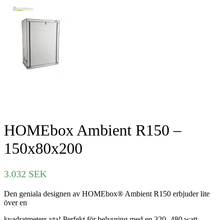
HOMEbox Ambient R150 –
150x80x200
3.032
SEK
Den geniala designen av HOMEbox® Ambient R150 erbjuder lite
över en
kvadratmeters yta! Perfekt för belysning med en 320- 480 watt