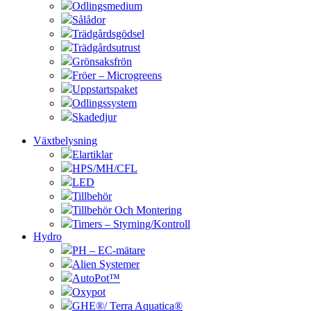
Odlingsmedium
Sålådor
Trädgårdsgödsel
Trädgårdsutrust
Grönsaksfrön
Fröer – Microgreens
Uppstartspaket
Odlingssystem
Skadedjur
Växtbelysning
Elartiklar
HPS/MH/CFL
LED
Tillbehör
Tillbehör Och Montering
Timers – Styrning/Kontroll
Hydro
PH – EC-mätare
Alien Systemer
AutoPot™
Oxypot
GHE®/ Terra Aquatica®