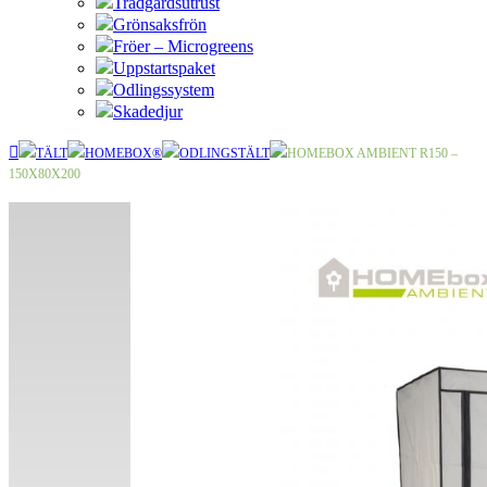
Trädgårdsutrust
Grönsaksfrön
Fröer – Microgreens
Uppstartspaket
Odlingssystem
Skadedjur
TÄLT
HOMEBOX®
ODLINGSTÄLT
HOMEBOX AMBIENT R150 –
150X80X200