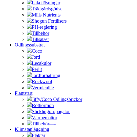
Paketlösningar
Trädgårdsgödsel
Mills Nutrients
Shogun Fertilisers
PH-reglering
Tillbehör
Tillsatser
Odlingssubstrat
Coco
Jord
Lecakulor
Perlit
Jordförbättring
Rockwool
Vermiculite
Plantstart
Jiffy/Coco Odlingsbrickor
Rothormon
Sticklingpropagator
Värmemattor
Tillbehör—-
Klimatanläggning
Fläktar