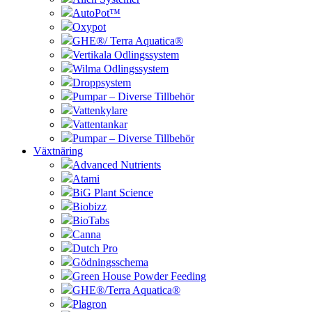
AutoPot™
Oxypot
GHE®/ Terra Aquatica®
Vertikala Odlingssystem
Wilma Odlingssystem
Droppsystem
Pumpar – Diverse Tillbehör
Vattenkylare
Vattentankar
Pumpar – Diverse Tillbehör
Växtnäring
Advanced Nutrients
Atami
BiG Plant Science
Biobizz
BioTabs
Canna
Dutch Pro
Gödningsschema
Green House Powder Feeding
GHE®/Terra Aquatica®
Plagron