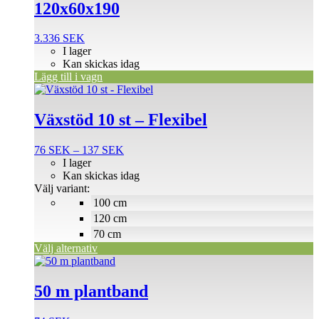
120x60x190
3.336
SEK
I lager
Kan skickas idag
Lägg till i vagn
Den
här
produkten
Växstöd 10 st – Flexibel
har
flera
Prisintervall:
76
SEK
–
137
SEK
varianter.
76 SEK
I lager
De
till
Kan skickas idag
olika
137 SEK
Välj variant:
alternativen
100 cm
kan
väljas
120 cm
på
70 cm
produktsidan
Välj alternativ
50 m plantband