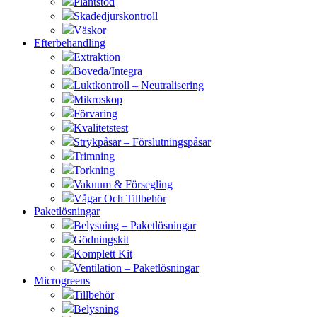
Plantstöd
Skadedjurskontroll
Väskor
Efterbehandling
Extraktion
Boveda/Integra
Luktkontroll – Neutralisering
Mikroskop
Förvaring
Kvalitetstest
Strykpåsar – Förslutningspåsar
Trimning
Torkning
Vakuum & Försegling
Vågar Och Tillbehör
Paketlösningar
Belysning – Paketlösningar
Gödningskit
Komplett Kit
Ventilation – Paketlösningar
Microgreens
Tillbehör
Belysning