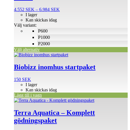
varianter.
De
Prisintervall:
4.552
SEK
–
6.984
SEK
olika
4.552 SEK
I lager
alternativen
till
Kan skickas idag
kan
6.984 SEK
Välj variant:
väljas
P600
på
P1000
produktsidan
P2000
Välj alternativ
Biobizz inomhus startpaket
150
SEK
I lager
Kan skickas idag
Lägg till i vagn
Den
här
produkten
Terra Aquatica – Komplett
har
gödningspaket
flera
varianter.