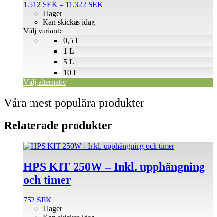
De
Prisintervall:
1.512
SEK
–
11.322
SEK
olika
1.512 SEK
I lager
alternativen
till
Kan skickas idag
kan
11.322 SEK
Välj variant:
väljas
0,5 L
på
1 L
produktsidan
5 L
10 L
Välj alternativ
Våra mest populära produkter
Relaterade produkter
HPS KIT 250W – Inkl. upphängning
och timer
752
SEK
I lager