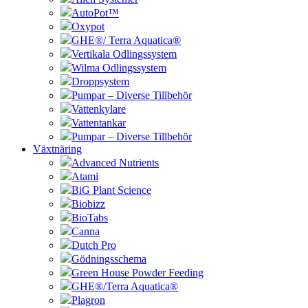
AutoPot™
Oxypot
GHE®/ Terra Aquatica®
Vertikala Odlingssystem
Wilma Odlingssystem
Droppsystem
Pumpar – Diverse Tillbehör
Vattenkylare
Vattentankar
Pumpar – Diverse Tillbehör
Växtnäring
Advanced Nutrients
Atami
BiG Plant Science
Biobizz
BioTabs
Canna
Dutch Pro
Gödningsschema
Green House Powder Feeding
GHE®/Terra Aquatica®
Plagron