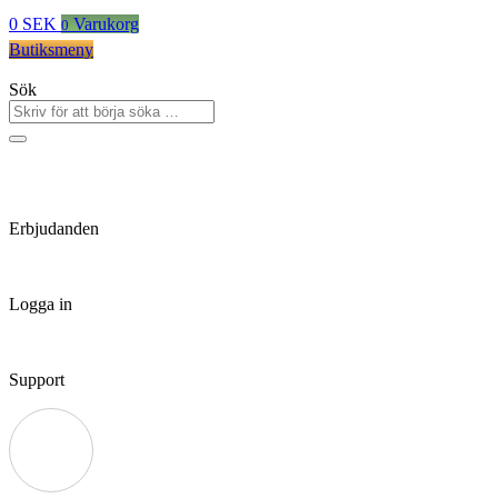
0
SEK
Varukorg
0
Butiksmeny
Sök
Erbjudanden
Logga in
Support