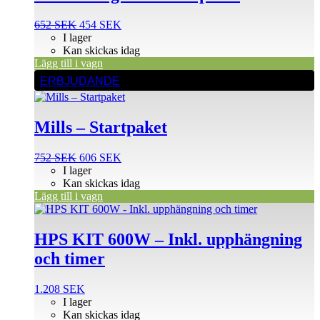
Det
Det
652
SEK
454
SEK
ursprungliga
nuvarande
I lager
priset
priset
Kan skickas idag
var:
är:
Lägg till i vagn
652 SEK.
454 SEK.
ERBJUDANDE
Mills – Startpaket
Det
Det
752
SEK
606
SEK
ursprungliga
nuvarande
I lager
priset
priset
Kan skickas idag
var:
är:
Lägg till i vagn
752 SEK.
606 SEK.
HPS KIT 600W – Inkl. upphängning
och timer
1.208
SEK
I lager
Kan skickas idag