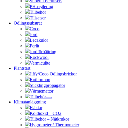
Shogun Fertilisers
PH-reglering
Tillbehör
Tillsatser
Odlingssubstrat
Coco
Jord
Lecakulor
Perlit
Jordförbättring
Rockwool
Vermiculite
Plantstart
Jiffy/Coco Odlingsbrickor
Rothormon
Sticklingpropagator
Värmemattor
Tillbehör—-
Klimatanläggning
Fläktar
Koldioxid – CO2
Tillbehör – Nätkrukor
Hygrometer / Thermometer