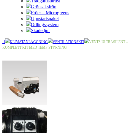
Trädgårdsutrust
Grönsaksfrön
Fröer – Microgreens
Uppstartspaket
Odlingssystem
Skadedjur
KLIMATANLÄGGNING
VENTILATIONSKIT
VENTS ULTRASILENT –
KOMPLETT KIT MED TEMP STYRNING