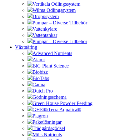
Vertikala Odlingssystem
Wilma Odlingssystem
Droppsystem
Pumpar – Diverse Tillbehör
Vattenkylare
Vattentankar
Pumpar – Diverse Tillbehör
Växtnäring
Advanced Nutrients
Atami
BiG Plant Science
Biobizz
BioTabs
Canna
Dutch Pro
Gödningsschema
Green House Powder Feeding
GHE®/Terra Aquatica®
Plagron
Paketlösningar
Trädgårdsgödsel
Mills Nutrients