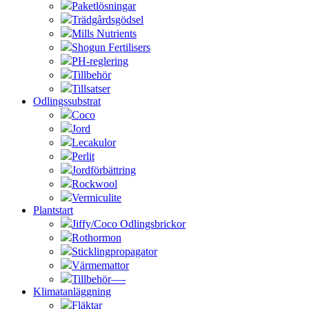
Paketlösningar
Trädgårdsgödsel
Mills Nutrients
Shogun Fertilisers
PH-reglering
Tillbehör
Tillsatser
Odlingssubstrat
Coco
Jord
Lecakulor
Perlit
Jordförbättring
Rockwool
Vermiculite
Plantstart
Jiffy/Coco Odlingsbrickor
Rothormon
Sticklingpropagator
Värmemattor
Tillbehör—-
Klimatanläggning
Fläktar