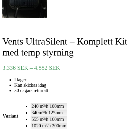
Vents UltraSilent – Komplett Kit
med temp styrning
Prisintervall:
3.336
SEK
–
4.552
SEK
3.336 SEK
I lager
till
Kan skickas idag
4.552 SEK
30 dagars returrätt
240 m³/h 100mm
340m³/h 125mm
Variant
555 m³/h 160mm
1020 m³/h 200mm