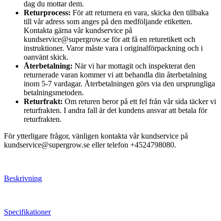
dag du mottar dem.
Returprocess:
För att returnera en vara, skicka den tillbaka
till vår adress som anges på den medföljande etiketten.
Kontakta gärna vår kundservice på
kundservice@supergrow.se för att få en returetikett och
instruktioner. Varor måste vara i originalförpackning och i
oanvänt skick.
Återbetalning:
När vi har mottagit och inspekterat den
returnerade varan kommer vi att behandla din återbetalning
inom 5-7 vardagar. Återbetalningen görs via den ursprungliga
betalningsmetoden.
Returfrakt:
Om returen beror på ett fel från vår sida täcker vi
returfrakten. I andra fall är det kundens ansvar att betala för
returfrakten.
För ytterligare frågor, vänligen kontakta vår kundservice på
kundservice@supergrow.se eller telefon +4524798080.
Beskrivning
Specifikationer