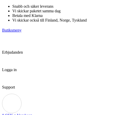
Hoppa
Snabb och säker leverans
till
Vi skickar paketet samma dag
innehåll
Betala med Klarna
Vi skickar också till Finland, Norge, Tyskland
Butiksmeny
Erbjudanden
Logga in
Support