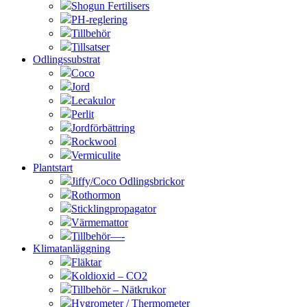
Shogun Fertilisers
PH-reglering
Tillbehör
Tillsatser
Odlingssubstrat
Coco
Jord
Lecakulor
Perlit
Jordförbättring
Rockwool
Vermiculite
Plantstart
Jiffy/Coco Odlingsbrickor
Rothormon
Sticklingpropagator
Värmemattor
Tillbehör—-
Klimatanläggning
Fläktar
Koldioxid – CO2
Tillbehör – Nätkrukor
Hygrometer / Thermometer