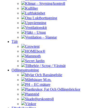
Klimat – Styrning/kontroll
Kulfilter
Luftfuktighet
Ona Luktborttagning
Uppvärmning
Ventilationskit
Fläkt – Utsug
Ventilation – Slangar
Tält
Growtent
HOMEbox®
Mammoth
Secret Jardin
Tillbehör / Scrog / Växtnät
Odlingsutrustning
Mylar Och Bassängfolie
Måttbägare M.m.
PH – EC-mätare
Plastkrukor, Fat Och Odlingsbrickor
Plantstöd
Skadedjurskontroll
Väskor