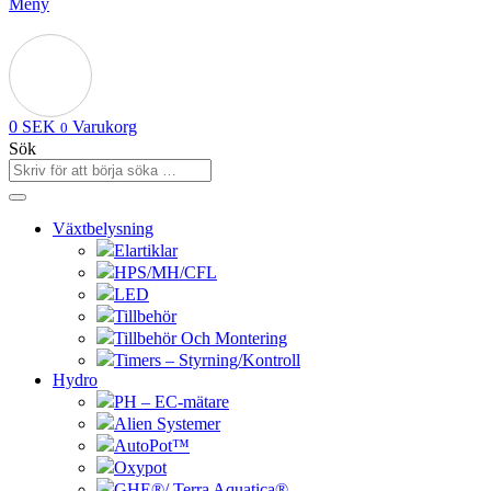
Meny
0
SEK
Varukorg
0
Sök
Växtbelysning
Elartiklar
HPS/MH/CFL
LED
Tillbehör
Tillbehör Och Montering
Timers – Styrning/Kontroll
Hydro
PH – EC-mätare
Alien Systemer
AutoPot™
Oxypot
GHE®/ Terra Aquatica®