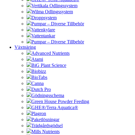
Vertikala Odlingssystem
Wilma Odlingssystem
Droppsystem
Pumpar – Diverse Tillbehör
Vattenkylare
Vattentankar
Pumpar – Diverse Tillbehör
Växtnäring
Advanced Nutrients
Atami
BiG Plant Science
Biobizz
BioTabs
Canna
Dutch Pro
Gödningsschema
Green House Powder Feeding
GHE®/Terra Aquatica®
Plagron
Paketlösningar
Trädgårdsgödsel
Mills Nutrients