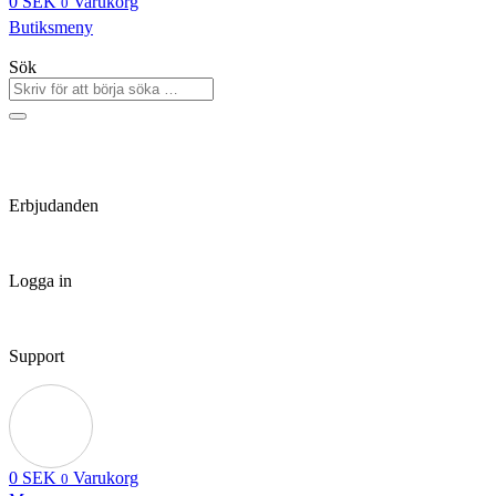
0
SEK
Varukorg
0
Butiksmeny
Sök
Erbjudanden
Logga in
Support
0
SEK
Varukorg
0