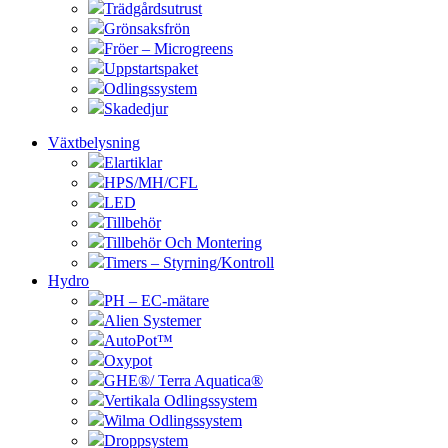
Trädgårdsutrust
Grönsaksfrön
Fröer – Microgreens
Uppstartspaket
Odlingssystem
Skadedjur
Växtbelysning
Elartiklar
HPS/MH/CFL
LED
Tillbehör
Tillbehör Och Montering
Timers – Styrning/Kontroll
Hydro
PH – EC-mätare
Alien Systemer
AutoPot™
Oxypot
GHE®/ Terra Aquatica®
Vertikala Odlingssystem
Wilma Odlingssystem
Droppsystem