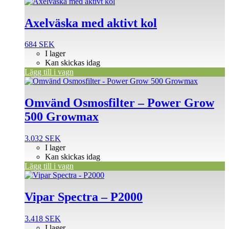
Axelväska med aktivt kol
684
SEK
I lager
Kan skickas idag
Lägg till i vagn
Omvänd Osmosfilter – Power Grow
500 Growmax
3.032
SEK
I lager
Kan skickas idag
Lägg till i vagn
Vipar Spectra – P2000
3.418
SEK
I lager