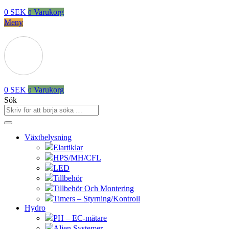
0
SEK
Varukorg
0
Meny
0
SEK
Varukorg
0
Sök
Växtbelysning
Elartiklar
HPS/MH/CFL
LED
Tillbehör
Tillbehör Och Montering
Timers – Styrning/Kontroll
Hydro
PH – EC-mätare
Alien Systemer