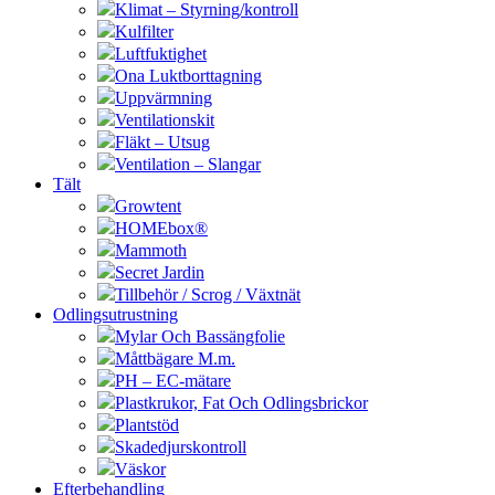
Klimat – Styrning/kontroll
Kulfilter
Luftfuktighet
Ona Luktborttagning
Uppvärmning
Ventilationskit
Fläkt – Utsug
Ventilation – Slangar
Tält
Growtent
HOMEbox®
Mammoth
Secret Jardin
Tillbehör / Scrog / Växtnät
Odlingsutrustning
Mylar Och Bassängfolie
Måttbägare M.m.
PH – EC-mätare
Plastkrukor, Fat Och Odlingsbrickor
Plantstöd
Skadedjurskontroll
Väskor
Efterbehandling