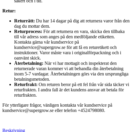
säkert och i tid.
Retur:
Returrätt:
Du har 14 dagar på dig att returnera varor från den
dag du mottar dem.
Returprocess:
För att returnera en vara, skicka den tillbaka
till vår adress som anges på den medföljande etiketten.
Kontakta gärna vår kundservice på
kundservice@supergrow.se för att få en returetikett och
instruktioner. Varor måste vara i originalförpackning och i
oanvänt skick.
Återbetalning:
När vi har mottagit och inspekterat den
returnerade varan kommer vi att behandla din återbetalning
inom 5-7 vardagar. Återbetalningen görs via den ursprungliga
betalningsmetoden.
Returfrakt:
Om returen beror på ett fel från vår sida täcker vi
returfrakten. I andra fall är det kundens ansvar att betala för
returfrakten.
För ytterligare frågor, vänligen kontakta vår kundservice på
kundservice@supergrow.se eller telefon +4524798080.
Beskrivning