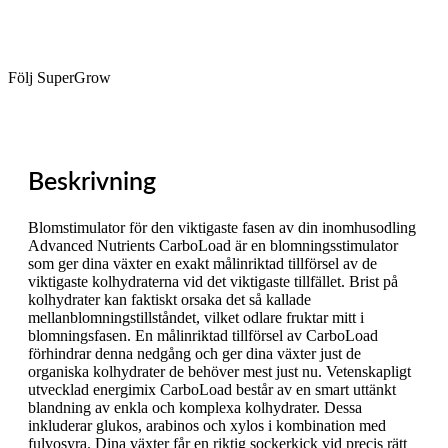
Följ SuperGrow
Beskrivning
Blomstimulator för den viktigaste fasen av din inomhusodling
Advanced Nutrients CarboLoad är en blomningsstimulator
som ger dina växter en exakt målinriktad tillförsel av de
viktigaste kolhydraterna vid det viktigaste tillfället. Brist på
kolhydrater kan faktiskt orsaka det så kallade
mellanblomningstillståndet, vilket odlare fruktar mitt i
blomningsfasen. En målinriktad tillförsel av CarboLoad
förhindrar denna nedgång och ger dina växter just de
organiska kolhydrater de behöver mest just nu. Vetenskapligt
utvecklad energimix CarboLoad består av en smart uttänkt
blandning av enkla och komplexa kolhydrater. Dessa
inkluderar glukos, arabinos och xylos i kombination med
fulvosyra. Dina växter får en riktig sockerkick vid precis rätt