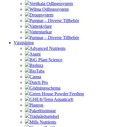
Vertikala Odlingssystem
Wilma Odlingssystem
Droppsystem
Pumpar – Diverse Tillbehör
Vattenkylare
Vattentankar
Pumpar – Diverse Tillbehör
Växtnäring
Advanced Nutrients
Atami
BiG Plant Science
Biobizz
BioTabs
Canna
Dutch Pro
Gödningsschema
Green House Powder Feeding
GHE®/Terra Aquatica®
Plagron
Paketlösningar
Trädgårdsgödsel
Mills Nutrients