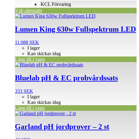
produktsidan
KCL Förvaring
Välj alternativ
Lumen King 630w Fullspektrum LED
11.088
SEK
I lager
Kan skickas idag
Lägg till i vagn
Bluelab pH & EC probvårdssats
333
SEK
I lager
Kan skickas idag
Lägg till i vagn
Garland pH jordprover – 2 st