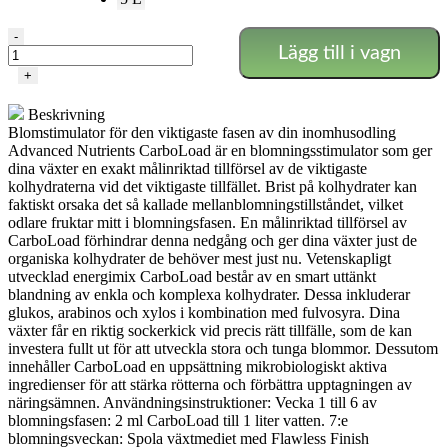
Carboload
-
Lägg till i vagn
-
Advanced
+
Nutrients
mängd
Beskrivning
Blomstimulator för den viktigaste fasen av din inomhusodling
Advanced Nutrients CarboLoad är en blomningsstimulator som ger
dina växter en exakt målinriktad tillförsel av de viktigaste
kolhydraterna vid det viktigaste tillfället. Brist på kolhydrater kan
faktiskt orsaka det så kallade mellanblomningstillståndet, vilket
odlare fruktar mitt i blomningsfasen. En målinriktad tillförsel av
CarboLoad förhindrar denna nedgång och ger dina växter just de
organiska kolhydrater de behöver mest just nu. Vetenskapligt
utvecklad energimix CarboLoad består av en smart uttänkt
blandning av enkla och komplexa kolhydrater. Dessa inkluderar
glukos, arabinos och xylos i kombination med fulvosyra. Dina
växter får en riktig sockerkick vid precis rätt tillfälle, som de kan
investera fullt ut för att utveckla stora och tunga blommor. Dessutom
innehåller CarboLoad en uppsättning mikrobiologiskt aktiva
ingredienser för att stärka rötterna och förbättra upptagningen av
näringsämnen. Användningsinstruktioner: Vecka 1 till 6 av
blomningsfasen: 2 ml CarboLoad till 1 liter vatten. 7:e
blomningsveckan: Spola växtmediet med Flawless Finish