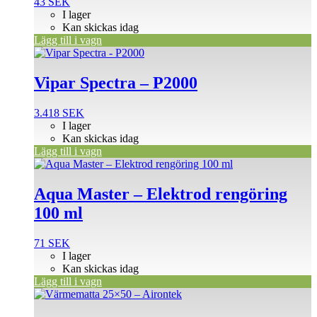
43
SEK
I lager
Kan skickas idag
Lägg till i vagn
Vipar Spectra – P2000
3.418
SEK
I lager
Kan skickas idag
Lägg till i vagn
Aqua Master – Elektrod rengöring
100 ml
71
SEK
I lager
Kan skickas idag
Lägg till i vagn