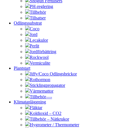
Shogun Fertilisers
PH-reglering
Tillbehör
Tillsatser
Odlingssubstrat
Coco
Jord
Lecakulor
Perlit
Jordförbättring
Rockwool
Vermiculite
Plantstart
Jiffy/Coco Odlingsbrickor
Rothormon
Sticklingpropagator
Värmemattor
Tillbehör—-
Klimatanläggning
Fläktar
Koldioxid – CO2
Tillbehör – Nätkrukor
Hygrometer / Thermometer