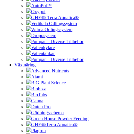
AutoPot™
Oxypot
GHE®/ Terra Aquatica®
Vertikala Odlingssystem
Wilma Odlingssystem
Droppsystem
Pumpar – Diverse Tillbehör
Vattenkylare
Vattentankar
Pumpar – Diverse Tillbehör
Växtnäring
Advanced Nutrients
Atami
BiG Plant Science
Biobizz
BioTabs
Canna
Dutch Pro
Gödningsschema
Green House Powder Feeding
GHE®/Terra Aquatica®
Plagron