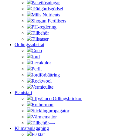
Paketlösningar
Trädgårdsgödsel
Mills Nutrients
Shogun Fertilisers
PH-reglering
Tillbehör
Tillsatser
Odlingssubstrat
Coco
Jord
Lecakulor
Perlit
Jordförbättring
Rockwool
Vermiculite
Plantstart
Jiffy/Coco Odlingsbrickor
Rothormon
Sticklingpropagator
Värmemattor
Tillbehör—-
Klimatanläggning
Fläktar