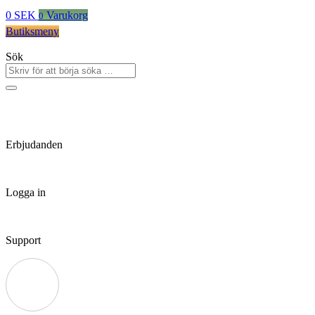
0
SEK
Varukorg
0
Butiksmeny
Sök
Erbjudanden
Logga in
Support