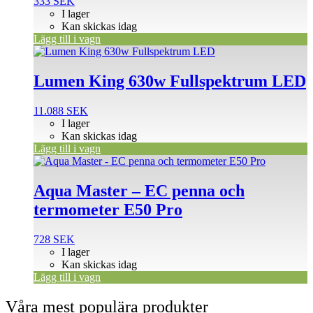
333
SEK
I lager
Kan skickas idag
Lägg till i vagn
Lumen King 630w Fullspektrum LED
11.088
SEK
I lager
Kan skickas idag
Lägg till i vagn
Aqua Master – EC penna och
termometer E50 Pro
728
SEK
I lager
Kan skickas idag
Lägg till i vagn
Våra mest populära produkter