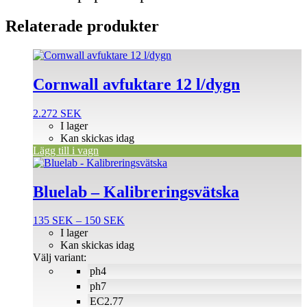
Relaterade produkter
Cornwall avfuktare 12 l/dygn
2.272
SEK
I lager
Kan skickas idag
Lägg till i vagn
Den
här
produkten
Bluelab – Kalibreringsvätska
har
flera
Prisintervall:
135
SEK
–
150
SEK
varianter.
135 SEK
I lager
De
till
Kan skickas idag
olika
150 SEK
Välj variant:
alternativen
ph4
kan
väljas
ph7
på
EC2.77