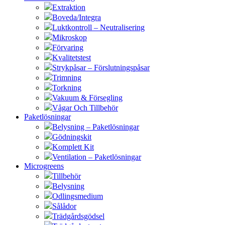
Extraktion
Boveda/Integra
Luktkontroll – Neutralisering
Mikroskop
Förvaring
Kvalitetstest
Strykpåsar – Förslutningspåsar
Trimning
Torkning
Vakuum & Försegling
Vågar Och Tillbehör
Paketlösningar
Belysning – Paketlösningar
Gödningskit
Komplett Kit
Ventilation – Paketlösningar
Microgreens
Tillbehör
Belysning
Odlingsmedium
Sålådor
Trädgårdsgödsel