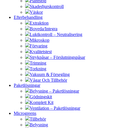
Plantstöd
Skadedjurskontroll
Väskor
Efterbehandling
Extraktion
Boveda/Integra
Luktkontroll – Neutralisering
Mikroskop
Förvaring
Kvalitetstest
Strykpåsar – Förslutningspåsar
Trimning
Torkning
Vakuum & Försegling
Vågar Och Tillbehör
Paketlösningar
Belysning – Paketlösningar
Gödningskit
Komplett Kit
Ventilation – Paketlösningar
Microgreens
Tillbehör
Belysning