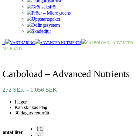
Trädgårdsutrust
Grönsaksfrön
Fröer – Microgreens
Uppstartspaket
Odlingssystem
Skadedjur
VÄXTNÄRING
ADVANCED NUTRIENTS
CARBOLOAD – ADVANCED
NUTRIENTS
Carboload – Advanced Nutrients
Prisintervall:
272
SEK
–
1.056
SEK
272 SEK
I lager
till
Kan skickas idag
1.056 SEK
30 dagars returrätt
1 L
antal-liter
5 L