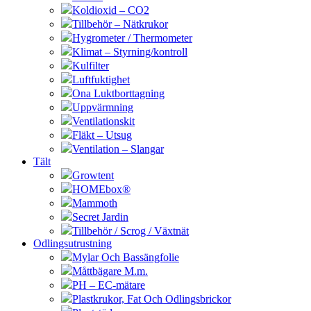
Koldioxid – CO2
Tillbehör – Nätkrukor
Hygrometer / Thermometer
Klimat – Styrning/kontroll
Kulfilter
Luftfuktighet
Ona Luktborttagning
Uppvärmning
Ventilationskit
Fläkt – Utsug
Ventilation – Slangar
Tält
Growtent
HOMEbox®
Mammoth
Secret Jardin
Tillbehör / Scrog / Växtnät
Odlingsutrustning
Mylar Och Bassängfolie
Måttbägare M.m.
PH – EC-mätare
Plastkrukor, Fat Och Odlingsbrickor