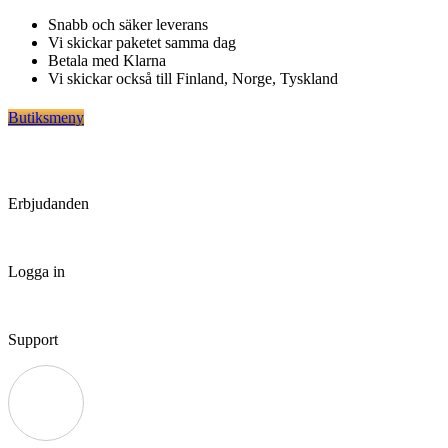
Hoppa
Snabb och säker leverans
till
Vi skickar paketet samma dag
innehåll
Betala med Klarna
Vi skickar också till Finland, Norge, Tyskland
Butiksmeny
Erbjudanden
Logga in
Support