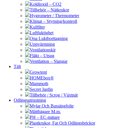
Koldioxid – CO2
Tillbehör – Nätkrukor
Hygrometer / Thermometer
Klimat – Styrning/kontroll
Kulfilter
Luftfuktighet
Ona Luktborttagning
Uppvärmning
Ventilationskit
Fläkt – Utsug
Ventilation – Slangar
Tält
Growtent
HOMEbox®
Mammoth
Secret Jardin
Tillbehör / Scrog / Växtnät
Odlingsutrustning
Mylar Och Bassängfolie
Måttbägare M.m.
PH – EC-mätare
Plastkrukor, Fat Och Odlingsbrickor