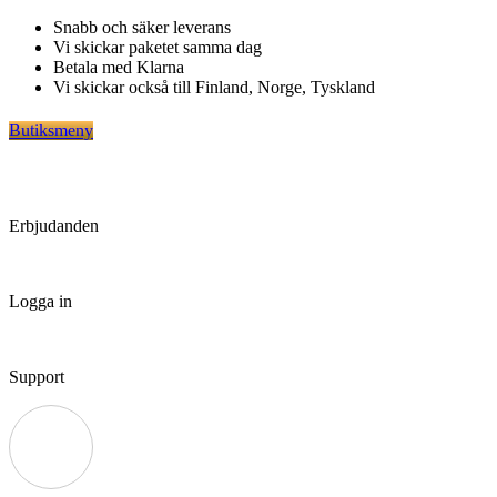
Hoppa
Snabb och säker leverans
till
Vi skickar paketet samma dag
innehåll
Betala med Klarna
Vi skickar också till Finland, Norge, Tyskland
Butiksmeny
Erbjudanden
Logga in
Support