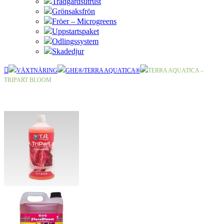
Trädgårdsutrust
Grönsaksfrön
Fröer – Microgreens
Uppstartspaket
Odlingssystem
Skadedjur
VÄXTNÄRING
GHE®/TERRA AQUATICA®
TERRA AQUATICA –
TRIPART BLOOM