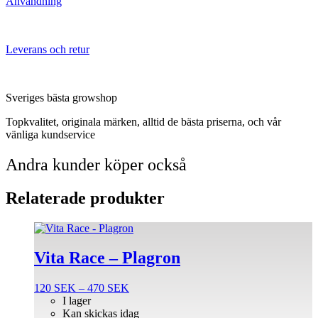
Användning
Leverans och retur
Sveriges bästa growshop
Topkvalitet, originala märken, alltid de bästa priserna, och vår
vänliga kundservice
Andra kunder köper också
Relaterade produkter
Den
här
produkten
Vita Race – Plagron
har
flera
Prisintervall:
120
SEK
–
470
SEK
varianter.
120 SEK
I lager
De
till
Kan skickas idag
olika