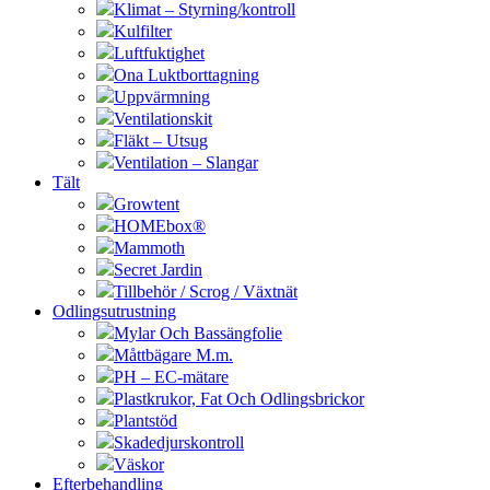
Klimat – Styrning/kontroll
Kulfilter
Luftfuktighet
Ona Luktborttagning
Uppvärmning
Ventilationskit
Fläkt – Utsug
Ventilation – Slangar
Tält
Growtent
HOMEbox®
Mammoth
Secret Jardin
Tillbehör / Scrog / Växtnät
Odlingsutrustning
Mylar Och Bassängfolie
Måttbägare M.m.
PH – EC-mätare
Plastkrukor, Fat Och Odlingsbrickor
Plantstöd
Skadedjurskontroll
Väskor
Efterbehandling