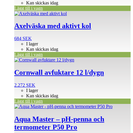
Kan skickas idag
Lägg till i vagn
Axelväska med aktivt kol
684
SEK
I lager
Kan skickas idag
Lägg till i vagn
Cornwall avfuktare 12 l/dygn
2.272
SEK
I lager
Kan skickas idag
Lägg till i vagn
Aqua Master – pH-penna och
termometer P50 Pro