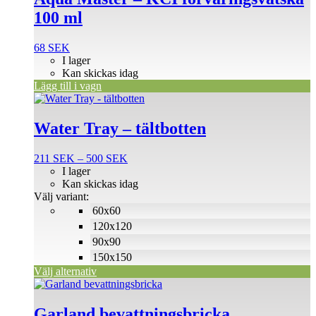
100 ml
68
SEK
I lager
Kan skickas idag
Lägg till i vagn
Den
här
produkten
Water Tray – tältbotten
har
flera
Prisintervall:
211
SEK
–
500
SEK
varianter.
211 SEK
I lager
De
till
Kan skickas idag
olika
500 SEK
Välj variant:
alternativen
60x60
kan
väljas
120x120
på
90x90
produktsidan
150x150
Välj alternativ
Den
här
produkten
Garland bevattningsbricka