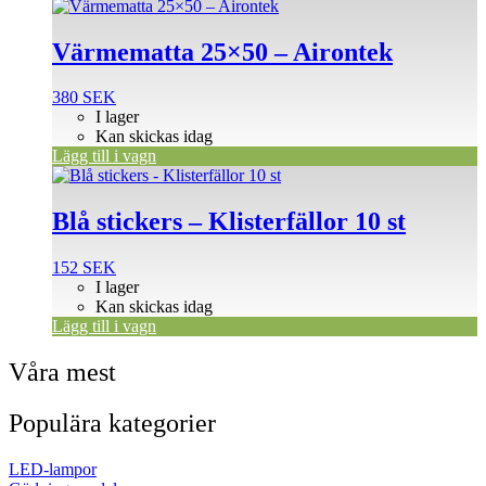
Värmematta 25×50 – Airontek
380
SEK
I lager
Kan skickas idag
Lägg till i vagn
Blå stickers – Klisterfällor 10 st
152
SEK
I lager
Kan skickas idag
Lägg till i vagn
Våra mest
Populära kategorier
LED-lampor