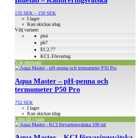
har
flera
Prisintervall:
135
SEK
–
150
SEK
varianter.
135 SEK
I lager
De
till
Kan skickas idag
olika
150 SEK
Välj variant:
alternativen
ph4
kan
väljas
ph7
på
EC2.77
produktsidan
KCL Förvaring
Välj alternativ
Aqua Master – pH-penna och
termometer P50 Pro
752
SEK
I lager
Kan skickas idag
Lägg till i vagn
Aqua Master – KCI förvaringsvätska