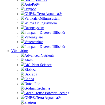
AutoPot™
Oxypot
GHE®/ Terra Aquatica®
Vertikala Odlingssystem
Wilma Odlingssystem
Droppsystem
Pumpar – Diverse Tillbehör
Vattenkylare
Vattentankar
Pumpar – Diverse Tillbehör
Växtnäring
Advanced Nutrients
Atami
BiG Plant Science
Biobizz
BioTabs
Canna
Dutch Pro
Gödningsschema
Green House Powder Feeding
GHE®/Terra Aquatica®
Plagron