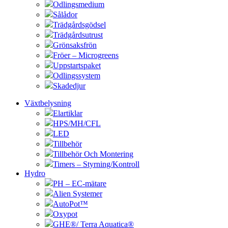
Odlingsmedium
Sålådor
Trädgårdsgödsel
Trädgårdsutrust
Grönsaksfrön
Fröer – Microgreens
Uppstartspaket
Odlingssystem
Skadedjur
Växtbelysning
Elartiklar
HPS/MH/CFL
LED
Tillbehör
Tillbehör Och Montering
Timers – Styrning/Kontroll
Hydro
PH – EC-mätare
Alien Systemer
AutoPot™
Oxypot
GHE®/ Terra Aquatica®