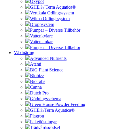
Oxypot
GHE®/ Terra Aquatica®
Vertikala Odlingssystem
Wilma Odlingssystem
Droppsystem
Pumpar – Diverse Tillbehör
Vattenkylare
Vattentankar
Pumpar – Diverse Tillbehör
Växtnäring
Advanced Nutrients
Atami
BiG Plant Science
Biobizz
BioTabs
Canna
Dutch Pro
Gödningsschema
Green House Powder Feeding
GHE®/Terra Aquatica®
Plagron
Paketlösningar
Trädgårdsgödsel