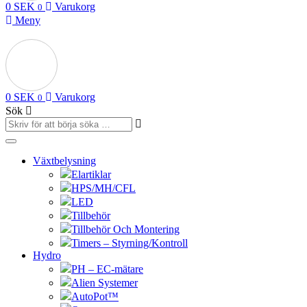
0
SEK
Varukorg
0
Meny
0
SEK
Varukorg
0
Sök
Växtbelysning
Elartiklar
HPS/MH/CFL
LED
Tillbehör
Tillbehör Och Montering
Timers – Styrning/Kontroll
Hydro
PH – EC-mätare
Alien Systemer
AutoPot™