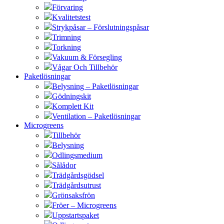
Förvaring
Kvalitetstest
Strykpåsar – Förslutningspåsar
Trimning
Torkning
Vakuum & Försegling
Vågar Och Tillbehör
Paketlösningar
Belysning – Paketlösningar
Gödningskit
Komplett Kit
Ventilation – Paketlösningar
Microgreens
Tillbehör
Belysning
Odlingsmedium
Sålådor
Trädgårdsgödsel
Trädgårdsutrust
Grönsaksfrön
Fröer – Microgreens
Uppstartspaket