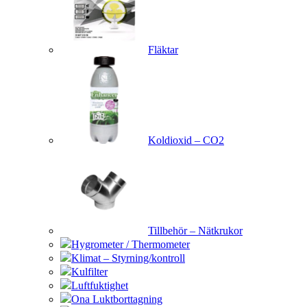
Fläktar
Koldioxid – CO2
Tillbehör – Nätkrukor
Hygrometer / Thermometer
Klimat – Styrning/kontroll
Kulfilter
Luftfuktighet
Ona Luktborttagning