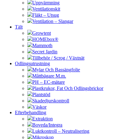
Uppvärmning
Ventilationskit
Fläkt – Utsug
Ventilation – Slangar
Tält
Growtent
HOMEbox®
Mammoth
Secret Jardin
Tillbehör / Scrog / Växtnät
Odlingsutrustning
Mylar Och Bassängfolie
Måttbägare M.m.
PH – EC-mätare
Plastkrukor, Fat Och Odlingsbrickor
Plantstöd
Skadedjurskontroll
Väskor
Efterbehandling
Extraktion
Boveda/Integra
Luktkontroll – Neutralisering
Mikroskop