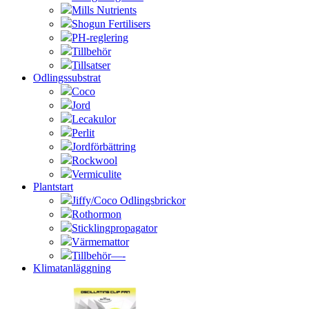
Mills Nutrients
Shogun Fertilisers
PH-reglering
Tillbehör
Tillsatser
Odlingssubstrat
Coco
Jord
Lecakulor
Perlit
Jordförbättring
Rockwool
Vermiculite
Plantstart
Jiffy/Coco Odlingsbrickor
Rothormon
Sticklingpropagator
Värmemattor
Tillbehör—-
Klimatanläggning