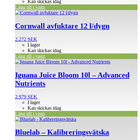
Kan skickas idag
Lägg till i vagn
Cornwall avfuktare 12 l/dygn
2.272
SEK
I lager
Kan skickas idag
Lägg till i vagn
Iguana Juice Bloom 10l – Advanced
Nutrients
2.979
SEK
I lager
Kan skickas idag
Lägg till i vagn
Den
här
produkten
Bluelab – Kalibreringsvätska
har