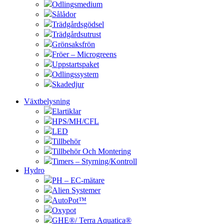
Odlingsmedium
Sålådor
Trädgårdsgödsel
Trädgårdsutrust
Grönsaksfrön
Fröer – Microgreens
Uppstartspaket
Odlingssystem
Skadedjur
Växtbelysning
Elartiklar
HPS/MH/CFL
LED
Tillbehör
Tillbehör Och Montering
Timers – Styrning/Kontroll
Hydro
PH – EC-mätare
Alien Systemer
AutoPot™
Oxypot
GHE®/ Terra Aquatica®