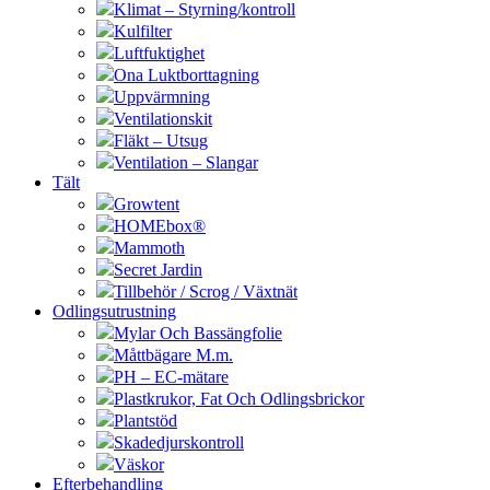
Klimat – Styrning/kontroll
Kulfilter
Luftfuktighet
Ona Luktborttagning
Uppvärmning
Ventilationskit
Fläkt – Utsug
Ventilation – Slangar
Tält
Growtent
HOMEbox®
Mammoth
Secret Jardin
Tillbehör / Scrog / Växtnät
Odlingsutrustning
Mylar Och Bassängfolie
Måttbägare M.m.
PH – EC-mätare
Plastkrukor, Fat Och Odlingsbrickor
Plantstöd
Skadedjurskontroll
Väskor
Efterbehandling