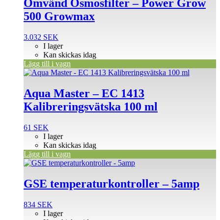
Omvänd Osmosfilter – Power Grow
500 Growmax
3.032
SEK
I lager
Kan skickas idag
Lägg till i vagn
Aqua Master – EC 1413
Kalibreringsvätska 100 ml
61
SEK
I lager
Kan skickas idag
Lägg till i vagn
GSE temperaturkontroller – 5amp
834
SEK
I lager