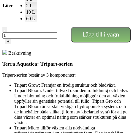
Liter
5 L
10 L
60 L
Terra
-
Lägg till i vagn
Aquatica
-
+
Tripart
Micro
Beskrivning
Mjukvatten
mängd
Terra Aquatica: Tripart-serien
Tripart-serien består av 3 komponenter:
Tripart Grow: Främjar en frodig struktur och bladväxt.
Tripart Bloom: Under tillväxt ökar den rotbildning och hälsa.
Under blomning och fruktbildning möjliggör den att växten
uppfyller sin genetiska potential till fullo. Tripart Gro och
Tripart Bloom är särskilt viktiga i hydroponiska system, och
de innehåller båda silikat (i form av kiselartad syra) för att ge
dina växter en optimal näring som stärker strukturen på dina
växter.
Tripart Micro tillför växten alla nödvändiga