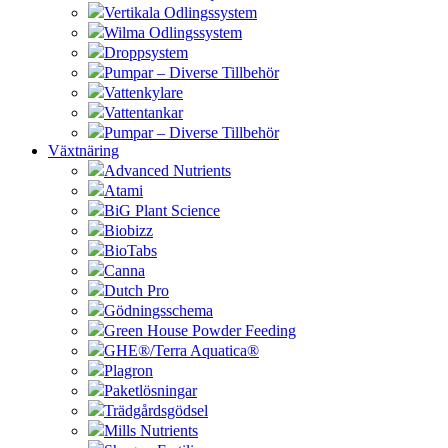
Vertikala Odlingssystem
Wilma Odlingssystem
Droppsystem
Pumpar – Diverse Tillbehör
Vattenkylare
Vattentankar
Pumpar – Diverse Tillbehör
Växtnäring
Advanced Nutrients
Atami
BiG Plant Science
Biobizz
BioTabs
Canna
Dutch Pro
Gödningsschema
Green House Powder Feeding
GHE®/Terra Aquatica®
Plagron
Paketlösningar
Trädgårdsgödsel
Mills Nutrients