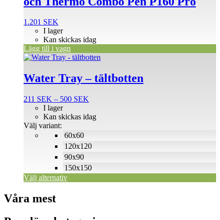
och Thermo Combo Pen P160 Pro
1.201
SEK
I lager
Kan skickas idag
Lägg till i vagn
Den
här
produkten
Water Tray – tältbotten
har
flera
Prisintervall:
211
SEK
–
500
SEK
varianter.
211 SEK
I lager
De
till
Kan skickas idag
olika
500 SEK
Välj variant:
alternativen
60x60
kan
väljas
120x120
på
90x90
produktsidan
150x150
Välj alternativ
Våra mest