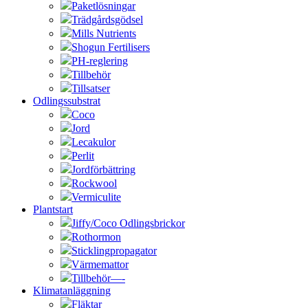
Paketlösningar
Trädgårdsgödsel
Mills Nutrients
Shogun Fertilisers
PH-reglering
Tillbehör
Tillsatser
Odlingssubstrat
Coco
Jord
Lecakulor
Perlit
Jordförbättring
Rockwool
Vermiculite
Plantstart
Jiffy/Coco Odlingsbrickor
Rothormon
Sticklingpropagator
Värmemattor
Tillbehör—-
Klimatanläggning
Fläktar