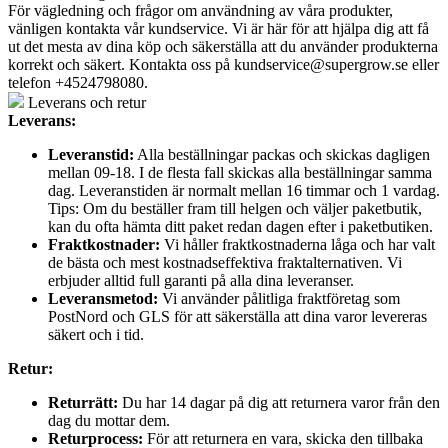
För vägledning och frågor om användning av våra produkter,
vänligen kontakta vår kundservice. Vi är här för att hjälpa dig att få
ut det mesta av dina köp och säkerställa att du använder produkterna
korrekt och säkert. Kontakta oss på
kundservice@supergrow.se
eller
telefon +4524798080.
Leverans och retur
Leverans:
Leveranstid:
Alla beställningar packas och skickas dagligen
mellan 09-18. I de flesta fall skickas alla beställningar samma
dag. Leveranstiden är normalt mellan 16 timmar och 1 vardag.
Tips: Om du beställer fram till helgen och väljer paketbutik,
kan du ofta hämta ditt paket redan dagen efter i paketbutiken.
Fraktkostnader:
Vi håller fraktkostnaderna låga och har valt
de bästa och mest kostnadseffektiva fraktalternativen. Vi
erbjuder alltid full garanti på alla dina leveranser.
Leveransmetod:
Vi använder pålitliga fraktföretag som
PostNord och GLS för att säkerställa att dina varor levereras
säkert och i tid.
Retur:
Returrätt:
Du har 14 dagar på dig att returnera varor från den
dag du mottar dem.
Returprocess:
För att returnera en vara, skicka den tillbaka