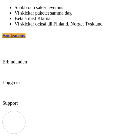
Hoppa
Snabb och säker leverans
till
Vi skickar paketet samma dag
innehåll
Betala med Klarna
Vi skickar också till Finland, Norge, Tyskland
Butiksmeny
Erbjudanden
Logga in
Support