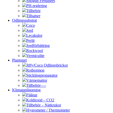
Shogun Fertilisers
PH-reglering
Tillbehör
Tillsatser
Odlingssubstrat
Coco
Jord
Lecakulor
Perlit
Jordförbättring
Rockwool
Vermiculite
Plantstart
Jiffy/Coco Odlingsbrickor
Rothormon
Sticklingpropagator
Värmemattor
Tillbehör—-
Klimatanläggning
Fläktar
Koldioxid – CO2
Tillbehör – Nätkrukor
Hygrometer / Thermometer