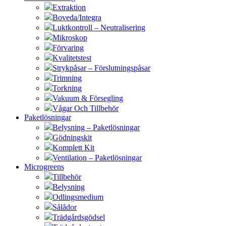
Extraktion
Boveda/Integra
Luktkontroll – Neutralisering
Mikroskop
Förvaring
Kvalitetstest
Strykpåsar – Förslutningspåsar
Trimning
Torkning
Vakuum & Försegling
Vågar Och Tillbehör
Paketlösningar
Belysning – Paketlösningar
Gödningskit
Komplett Kit
Ventilation – Paketlösningar
Microgreens
Tillbehör
Belysning
Odlingsmedium
Sålådor
Trädgårdsgödsel