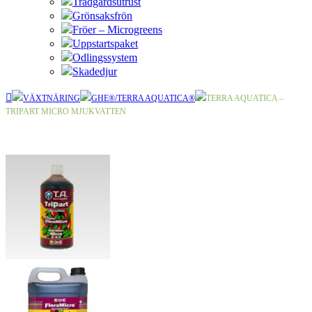
Trädgårdsutrust
Grönsaksfrön
Fröer – Microgreens
Uppstartspaket
Odlingssystem
Skadedjur
VÄXTNÄRING
GHE®/TERRA AQUATICA®
TERRA AQUATICA –
TRIPART MICRO MJUKVATTEN