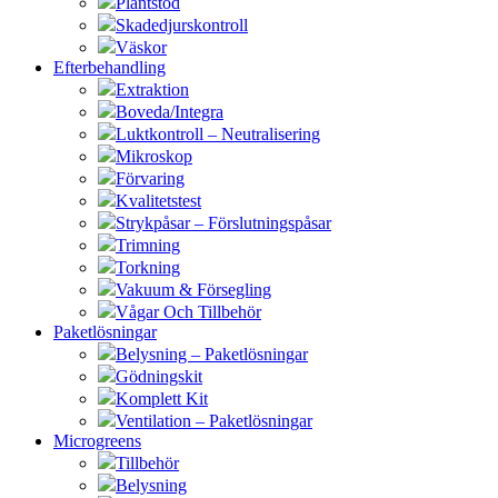
Plantstöd
Skadedjurskontroll
Väskor
Efterbehandling
Extraktion
Boveda/Integra
Luktkontroll – Neutralisering
Mikroskop
Förvaring
Kvalitetstest
Strykpåsar – Förslutningspåsar
Trimning
Torkning
Vakuum & Försegling
Vågar Och Tillbehör
Paketlösningar
Belysning – Paketlösningar
Gödningskit
Komplett Kit
Ventilation – Paketlösningar
Microgreens
Tillbehör
Belysning