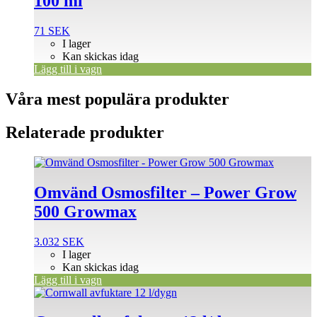
100 ml
71
SEK
I lager
Kan skickas idag
Lägg till i vagn
Våra mest populära produkter
Relaterade produkter
Omvänd Osmosfilter – Power Grow
500 Growmax
3.032
SEK
I lager
Kan skickas idag
Lägg till i vagn