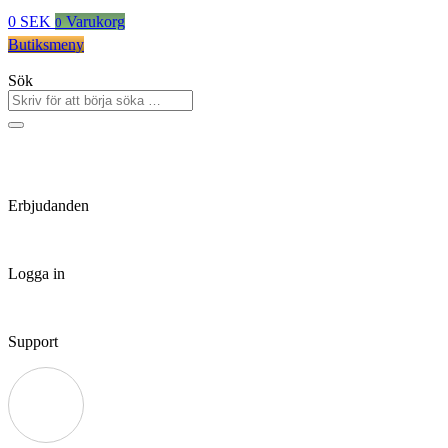
0
SEK
Varukorg
0
Butiksmeny
Sök
Erbjudanden
Logga in
Support