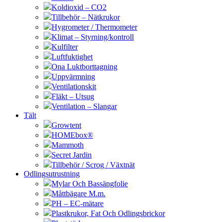
Koldioxid – CO2
Tillbehör – Nätkrukor
Hygrometer / Thermometer
Klimat – Styrning/kontroll
Kulfilter
Luftfuktighet
Ona Luktborttagning
Uppvärmning
Ventilationskit
Fläkt – Utsug
Ventilation – Slangar
Tält
Growtent
HOMEbox®
Mammoth
Secret Jardin
Tillbehör / Scrog / Växtnät
Odlingsutrustning
Mylar Och Bassängfolie
Måttbägare M.m.
PH – EC-mätare
Plastkrukor, Fat Och Odlingsbrickor