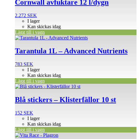
Cornwall avfuktare 12 l/dygn
2.272
SEK
I lager
Kan skickas idag
Lägg till i vagn
Tarantula 1L – Advanced Nutrients
783
SEK
I lager
Kan skickas idag
Lägg till i vagn
Blå stickers – Klisterfällor 10 st
152
SEK
I lager
Kan skickas idag
Lägg till i vagn
Den