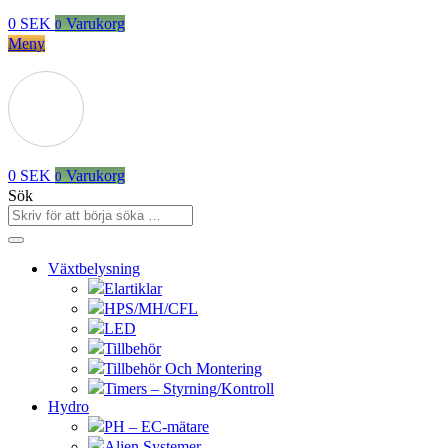
0
SEK
Varukorg
0
Meny
0
SEK
Varukorg
0
Sök
Växtbelysning
Elartiklar
HPS/MH/CFL
LED
Tillbehör
Tillbehör Och Montering
Timers – Styrning/Kontroll
Hydro
PH – EC-mätare
Alien Systemer