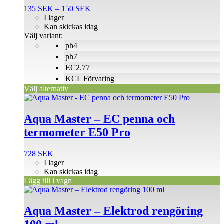
flera
Prisintervall:
135
SEK
–
150
SEK
varianter.
135 SEK
I lager
De
till
Kan skickas idag
olika
150 SEK
Välj variant:
alternativen
ph4
kan
väljas
ph7
på
EC2.77
produktsidan
KCL Förvaring
Välj alternativ
Aqua Master – EC penna och
termometer E50 Pro
728
SEK
I lager
Kan skickas idag
Lägg till i vagn
Aqua Master – Elektrod rengöring