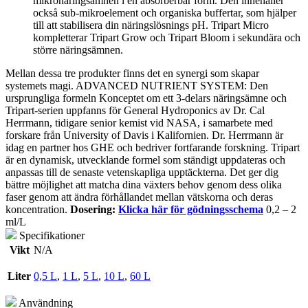
mikronäringsämnen i en absorberbar form. Den innehåller
också sub-mikroelement och organiska buffertar, som hjälper
till att stabilisera din näringslösnings pH. Tripart Micro
kompletterar Tripart Grow och Tripart Bloom i sekundära och
större näringsämnen.
Mellan dessa tre produkter finns det en synergi som skapar
systemets magi. ADVANCED NUTRIENT SYSTEM: Den
ursprungliga formeln Konceptet om ett 3-delars näringsämne och
Tripart-serien uppfanns för General Hydroponics av Dr. Cal
Herrmann, tidigare senior kemist vid NASA, i samarbete med
forskare från University of Davis i Kalifornien. Dr. Herrmann är
idag en partner hos GHE och bedriver fortfarande forskning. Tripart
är en dynamisk, utvecklande formel som ständigt uppdateras och
anpassas till de senaste vetenskapliga upptäckterna. Det ger dig
bättre möjlighet att matcha dina växters behov genom dess olika
faser genom att ändra förhållandet mellan vätskorna och deras
koncentration.
Dosering:
Klicka här för gödningsschema
0,2 – 2
ml/L
Specifikationer
Vikt
N/A
Liter
0,5 L
,
1 L
,
5 L
,
10 L
,
60 L
Användning