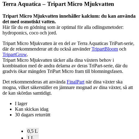
Terra Aquatica – Tripart Micro Mjukvatten
till
5.464 SEK
Tripart Micro Mjukvatten innehåller kalcium: du kan använda
det med osmotiskt vatten.
Här får du en gödning som är optimal för alla odlingsmetoder:
hydroponics, coco och jord.
Tripart Micro Mjukvatten är en del av Terra Aquaticas TriPart-serie,
där de rekommenderar att du också använder
TripartBloom
och
TripartGrow
.
Tripart Micro Mjukvatten täcker alla dina växters behov i
kombination med de andra delarna av deras TriPart-serie, där du
gradvis ökar mängden TriPart Micro fram till blomningsfasen.
Det rekommenderas att använda
FinalPart
när dina växter ska
mogna, vilket säkerställer en jämnare mognad av dina växter, så att
de kan skördas samtidigt.
I lager
Kan skickas idag
30 dagars returrätt
0,5 L
1 L