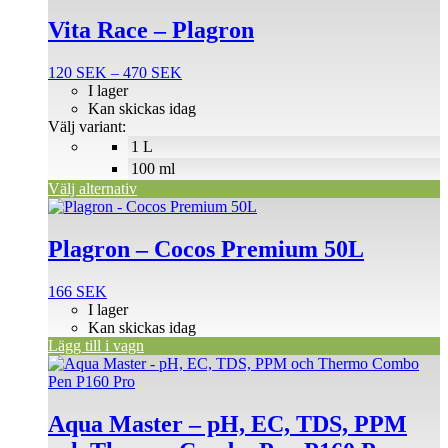
här
produkten
Vita Race – Plagron
har
flera
Prisintervall:
120
SEK
–
470
SEK
varianter.
120 SEK
I lager
De
till
Kan skickas idag
olika
470 SEK
Välj variant:
alternativen
1 L
kan
väljas
100 ml
på
Välj alternativ
produktsidan
Plagron – Cocos Premium 50L
166
SEK
I lager
Kan skickas idag
Lägg till i vagn
Aqua Master – pH, EC, TDS, PPM