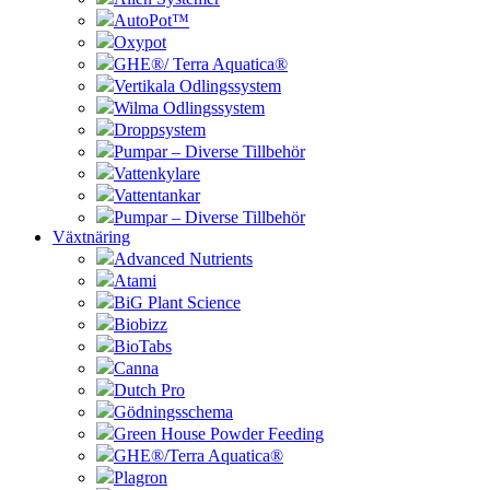
AutoPot™
Oxypot
GHE®/ Terra Aquatica®
Vertikala Odlingssystem
Wilma Odlingssystem
Droppsystem
Pumpar – Diverse Tillbehör
Vattenkylare
Vattentankar
Pumpar – Diverse Tillbehör
Växtnäring
Advanced Nutrients
Atami
BiG Plant Science
Biobizz
BioTabs
Canna
Dutch Pro
Gödningsschema
Green House Powder Feeding
GHE®/Terra Aquatica®
Plagron