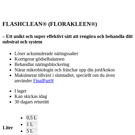
530 SEK
FLASHCLEAN® (FLORAKLEEN®)
– Ett unikt och super effektivt sätt att rengöra och behandla ditt
substrat och system
Löser ackumulerade näringssalter
Korrigerar gödselbalansen
Behandlar näringsblockering
Närar mikrobiologin och fräschar upp din jord/kokos
Maksimerar tillväxt i slutstadiet, speciellt om du även
använder
FinalPart®
I lager
Kan skickas idag
30 dagars returrätt
0,5 L
1 L
Liter
5 L