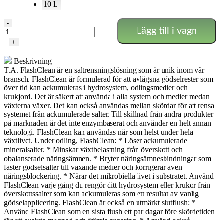
10 L
Terra
-
Lägg till i vagn
Aquatica
-
+
FlashClean
mängd
Beskrivning
T.A. FlashClean är en saltrensningslösning som är unik inom vår
bransch. FlashClean är formulerad för att avlägsna gödselrester som
över tid kan ackumuleras i hydrosystem, odlingsmedier och
krukjord. Det är säkert att använda i alla system och medier medan
växterna växer. Det kan också användas mellan skördar för att rensa
systemet från ackumulerade salter. Till skillnad från andra produkter
på marknaden är det inte enzymbaserat och använder en helt annan
teknologi. FlashClean kan användas när som helst under hela
växtlivet. Under odling, FlashClean: * Löser ackumulerade
mineralsalter. * Minskar växtbelastning från överskott och
obalanserade näringsämnen. * Bryter näringsämnesbindningar som
fäster gödselsalter till växande medier och korrigerar även
näringsblockering. * Närar det mikrobiella livet i substratet. Använd
FlashClean varje gång du rengör ditt hydrosystem eller krukor från
överskottssalter som kan ackumuleras som ett resultat av vanlig
gödselapplicering. FlashClean är också en utmärkt slutflush: *
Använd FlashClean som en sista flush ett par dagar före skördetiden