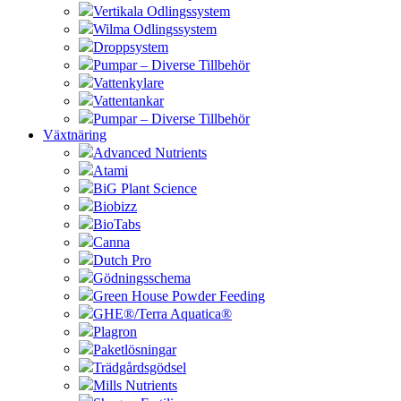
Vertikala Odlingssystem
Wilma Odlingssystem
Droppsystem
Pumpar – Diverse Tillbehör
Vattenkylare
Vattentankar
Pumpar – Diverse Tillbehör
Växtnäring
Advanced Nutrients
Atami
BiG Plant Science
Biobizz
BioTabs
Canna
Dutch Pro
Gödningsschema
Green House Powder Feeding
GHE®/Terra Aquatica®
Plagron
Paketlösningar
Trädgårdsgödsel
Mills Nutrients