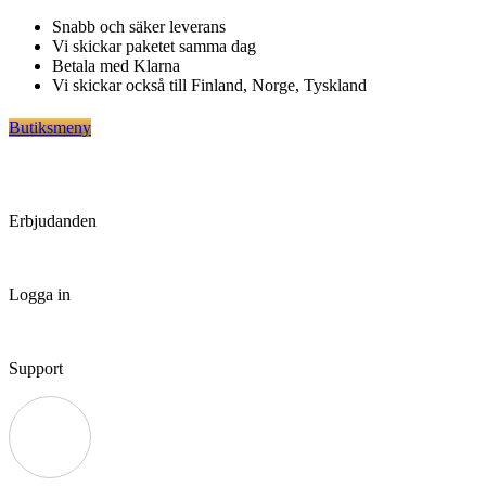
Hoppa
Snabb och säker leverans
till
Vi skickar paketet samma dag
innehåll
Betala med Klarna
Vi skickar också till Finland, Norge, Tyskland
Butiksmeny
Erbjudanden
Logga in
Support