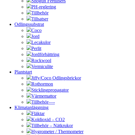
Shogun Fertilisers
PH-reglering
Tillbehör
Tillsatser
Odlingssubstrat
Coco
Jord
Lecakulor
Perlit
Jordförbättring
Rockwool
Vermiculite
Plantstart
Jiffy/Coco Odlingsbrickor
Rothormon
Sticklingpropagator
Värmemattor
Tillbehör—-
Klimatanläggning
Fläktar
Koldioxid – CO2
Tillbehör – Nätkrukor
Hygrometer / Thermometer