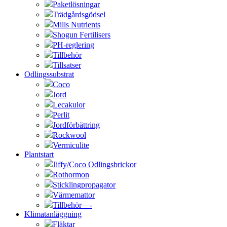
Paketlösningar
Trädgårdsgödsel
Mills Nutrients
Shogun Fertilisers
PH-reglering
Tillbehör
Tillsatser
Odlingssubstrat
Coco
Jord
Lecakulor
Perlit
Jordförbättring
Rockwool
Vermiculite
Plantstart
Jiffy/Coco Odlingsbrickor
Rothormon
Sticklingpropagator
Värmemattor
Tillbehör—-
Klimatanläggning
Fläktar