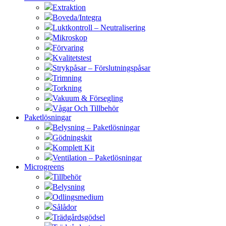
Extraktion
Boveda/Integra
Luktkontroll – Neutralisering
Mikroskop
Förvaring
Kvalitetstest
Strykpåsar – Förslutningspåsar
Trimning
Torkning
Vakuum & Försegling
Vågar Och Tillbehör
Paketlösningar
Belysning – Paketlösningar
Gödningskit
Komplett Kit
Ventilation – Paketlösningar
Microgreens
Tillbehör
Belysning
Odlingsmedium
Sålådor
Trädgårdsgödsel