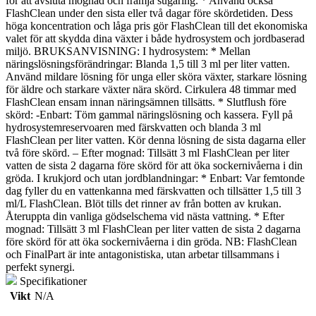
för att avsluta mognad och främja sugaring. * Använd också
FlashClean under den sista eller två dagar före skördetiden. Dess
höga koncentration och låga pris gör FlashClean till det ekonomiska
valet för att skydda dina växter i både hydrosystem och jordbaserad
miljö. BRUKSANVISNING: I hydrosystem: * Mellan
näringslösningsförändringar: Blanda 1,5 till 3 ml per liter vatten.
Använd mildare lösning för unga eller sköra växter, starkare lösning
för äldre och starkare växter nära skörd. Cirkulera 48 timmar med
FlashClean ensam innan näringsämnen tillsätts. * Slutflush före
skörd: -Enbart: Töm gammal näringslösning och kassera. Fyll på
hydrosystemreservoaren med färskvatten och blanda 3 ml
FlashClean per liter vatten. Kör denna lösning de sista dagarna eller
två före skörd. – Efter mognad: Tillsätt 3 ml FlashClean per liter
vatten de sista 2 dagarna före skörd för att öka sockernivåerna i din
gröda. I krukjord och utan jordblandningar: * Enbart: Var femtonde
dag fyller du en vattenkanna med färskvatten och tillsätter 1,5 till 3
ml/L FlashClean. Blöt tills det rinner av från botten av krukan.
Återuppta din vanliga gödselschema vid nästa vattning. * Efter
mognad: Tillsätt 3 ml FlashClean per liter vatten de sista 2 dagarna
före skörd för att öka sockernivåerna i din gröda. NB: FlashClean
och FinalPart är inte antagonistiska, utan arbetar tillsammans i
perfekt synergi.
Specifikationer
Vikt
N/A