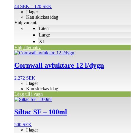
flera
Prisintervall:
44
SEK
–
120
SEK
varianter.
44 SEK
I lager
De
till
Kan skickas idag
olika
120 SEK
Välj variant:
alternativen
Liten
kan
väljas
Large
på
XL
produktsidan
Välj alternativ
Cornwall avfuktare 12 l/dygn
2.272
SEK
I lager
Kan skickas idag
Lägg till i vagn
Siltac SF – 100ml
500
SEK
I lager