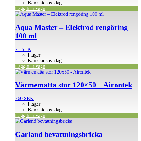
Kan skickas idag
Lägg till i vagn
Aqua Master – Elektrod rengöring
100 ml
71
SEK
I lager
Kan skickas idag
Lägg till i vagn
Värmematta stor 120×50 – Airontek
760
SEK
I lager
Kan skickas idag
Lägg till i vagn
Den
här
produkten
Garland bevattningsbricka
har