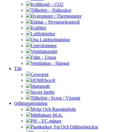
Koldioxid – CO2
Tillbehör – Nätkrukor
Hygrometer / Thermometer
Klimat – Styrning/kontroll
Kulfilter
Luftfuktighet
Ona Luktborttagning
Uppvärmning
Ventilationskit
Fläkt – Utsug
Ventilation – Slangar
Tält
Growtent
HOMEbox®
Mammoth
Secret Jardin
Tillbehör / Scrog / Växtnät
Odlingsutrustning
Mylar Och Bassängfolie
Måttbägare M.m.
PH – EC-mätare
Plastkrukor, Fat Och Odlingsbrickor