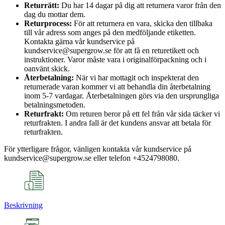
Returrätt:
Du har 14 dagar på dig att returnera varor från den
dag du mottar dem.
Returprocess:
För att returnera en vara, skicka den tillbaka
till vår adress som anges på den medföljande etiketten.
Kontakta gärna vår kundservice på
kundservice@supergrow.se för att få en returetikett och
instruktioner. Varor måste vara i originalförpackning och i
oanvänt skick.
Återbetalning:
När vi har mottagit och inspekterat den
returnerade varan kommer vi att behandla din återbetalning
inom 5-7 vardagar. Återbetalningen görs via den ursprungliga
betalningsmetoden.
Returfrakt:
Om returen beror på ett fel från vår sida täcker vi
returfrakten. I andra fall är det kundens ansvar att betala för
returfrakten.
För ytterligare frågor, vänligen kontakta vår kundservice på
kundservice@supergrow.se eller telefon +4524798080.
Beskrivning