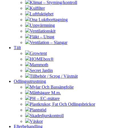
Klimat – Styrning/kontroll
Kulfilter
Luftfuktighet
Ona Luktborttagning
Uppvärmning
Ventilationskit
Fläkt – Utsug
Ventilation – Slangar
Tält
Growtent
HOMEbox®
Mammoth
Secret Jardin
Tillbehör / Scrog / Växtnät
Odlingsutrustning
Mylar Och Bassängfolie
Måttbägare M.m.
PH – EC-mätare
Plastkrukor, Fat Och Odlingsbrickor
Plantstöd
Skadedjurskontroll
Väskor
Efterbehandling