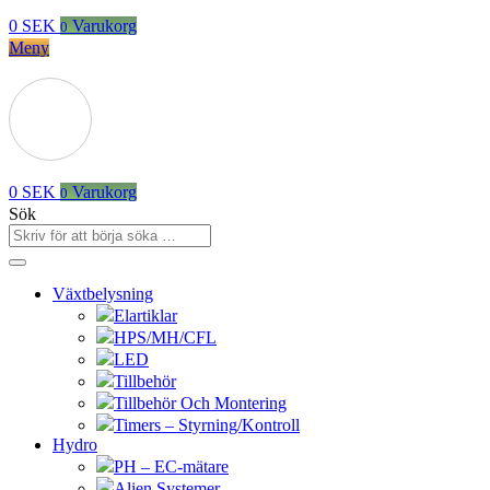
0
SEK
Varukorg
0
Meny
0
SEK
Varukorg
0
Sök
Växtbelysning
Elartiklar
HPS/MH/CFL
LED
Tillbehör
Tillbehör Och Montering
Timers – Styrning/Kontroll
Hydro
PH – EC-mätare
Alien Systemer