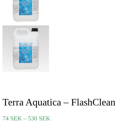
Terra Aquatica – FlashClean
Prisintervall:
74
SEK
–
530
SEK
74 SEK
till