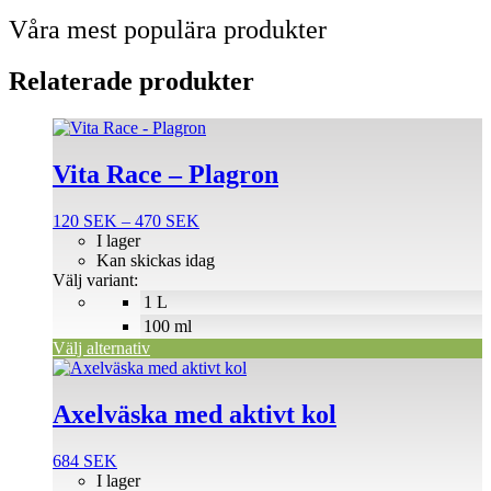
Våra mest populära produkter
Relaterade produkter
Den
här
produkten
Vita Race – Plagron
har
flera
Prisintervall:
120
SEK
–
470
SEK
varianter.
120 SEK
I lager
De
till
Kan skickas idag
olika
470 SEK
Välj variant:
alternativen
1 L
kan
väljas
100 ml
på
Välj alternativ
produktsidan
Axelväska med aktivt kol
684
SEK
I lager