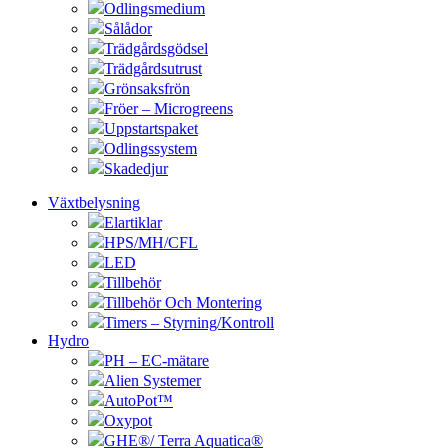
Odlingsmedium
Sålådor
Trädgårdsgödsel
Trädgårdsutrust
Grönsaksfrön
Fröer – Microgreens
Uppstartspaket
Odlingssystem
Skadedjur
Växtbelysning
Elartiklar
HPS/MH/CFL
LED
Tillbehör
Tillbehör Och Montering
Timers – Styrning/Kontroll
Hydro
PH – EC-mätare
Alien Systemer
AutoPot™
Oxypot
GHE®/ Terra Aquatica®