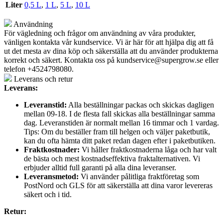
Liter
0,5 L
,
1 L
,
5 L
,
10 L
Användning
För vägledning och frågor om användning av våra produkter,
vänligen kontakta vår kundservice. Vi är här för att hjälpa dig att få
ut det mesta av dina köp och säkerställa att du använder produkterna
korrekt och säkert. Kontakta oss på
kundservice@supergrow.se
eller
telefon +4524798080.
Leverans och retur
Leverans:
Leveranstid:
Alla beställningar packas och skickas dagligen
mellan 09-18. I de flesta fall skickas alla beställningar samma
dag. Leveranstiden är normalt mellan 16 timmar och 1 vardag.
Tips: Om du beställer fram till helgen och väljer paketbutik,
kan du ofta hämta ditt paket redan dagen efter i paketbutiken.
Fraktkostnader:
Vi håller fraktkostnaderna låga och har valt
de bästa och mest kostnadseffektiva fraktalternativen. Vi
erbjuder alltid full garanti på alla dina leveranser.
Leveransmetod:
Vi använder pålitliga fraktföretag som
PostNord och GLS för att säkerställa att dina varor levereras
säkert och i tid.
Retur: