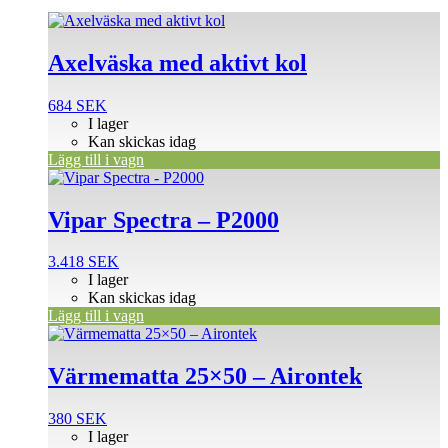
Axelväska med aktivt kol
684
SEK
I lager
Kan skickas idag
Lägg till i vagn
Vipar Spectra – P2000
3.418
SEK
I lager
Kan skickas idag
Lägg till i vagn
Värmematta 25×50 – Airontek
380
SEK
I lager