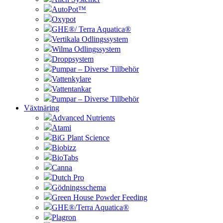
AutoPot™
Oxypot
GHE®/ Terra Aquatica®
Vertikala Odlingssystem
Wilma Odlingssystem
Droppsystem
Pumpar – Diverse Tillbehör
Vattenkylare
Vattentankar
Pumpar – Diverse Tillbehör
Växtnäring
Advanced Nutrients
Atami
BiG Plant Science
Biobizz
BioTabs
Canna
Dutch Pro
Gödningsschema
Green House Powder Feeding
GHE®/Terra Aquatica®
Plagron