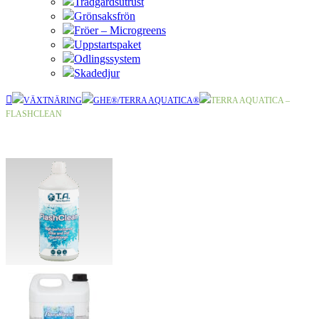
Trädgårdsutrust
Grönsaksfrön
Fröer – Microgreens
Uppstartspaket
Odlingssystem
Skadedjur
VÄXTNÄRING
GHE®/TERRA AQUATICA®
TERRA AQUATICA –
FLASHCLEAN