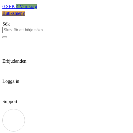
0
SEK
Varukorg
0
Butiksmeny
Sök
Erbjudanden
Logga in
Support