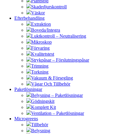
Plantstöd
Skadedjurskontroll
Väskor
Efterbehandling
Extraktion
Boveda/Integra
Luktkontroll – Neutralisering
Mikroskop
Förvaring
Kvalitetstest
Strykpåsar – Förslutningspåsar
Trimning
Torkning
Vakuum & Försegling
Vågar Och Tillbehör
Paketlösningar
Belysning – Paketlösningar
Gödningskit
Komplett Kit
Ventilation – Paketlösningar
Microgreens
Tillbehör
Belysning