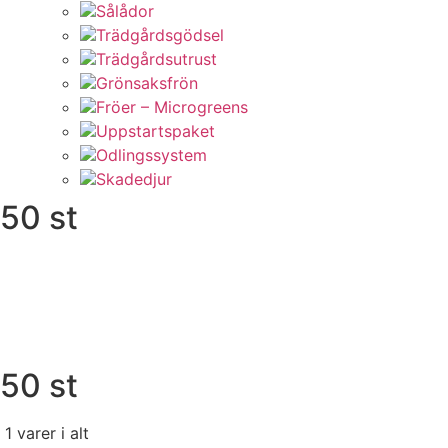
Sålådor
Trädgårdsgödsel
Trädgårdsutrust
Grönsaksfrön
Fröer – Microgreens
Uppstartspaket
Odlingssystem
Skadedjur
50 st
50 st
Sortera
1 varer i alt