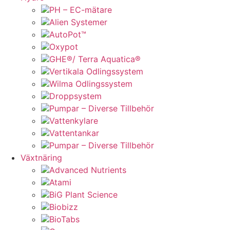
PH – EC-mätare
Alien Systemer
AutoPot™
Oxypot
GHE®/ Terra Aquatica®
Vertikala Odlingssystem
Wilma Odlingssystem
Droppsystem
Pumpar – Diverse Tillbehör
Vattenkylare
Vattentankar
Pumpar – Diverse Tillbehör
Växtnäring
Advanced Nutrients
Atami
BiG Plant Science
Biobizz
BioTabs