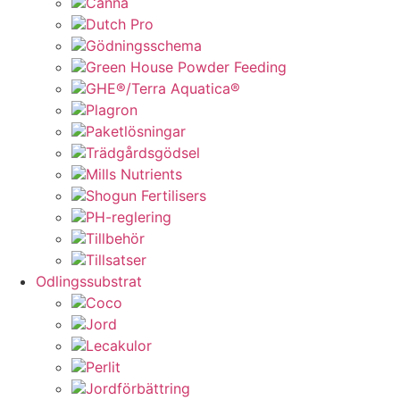
Canna
Dutch Pro
Gödningsschema
Green House Powder Feeding
GHE®/Terra Aquatica®
Plagron
Paketlösningar
Trädgårdsgödsel
Mills Nutrients
Shogun Fertilisers
PH-reglering
Tillbehör
Tillsatser
Odlingssubstrat
Coco
Jord
Lecakulor
Perlit
Jordförbättring