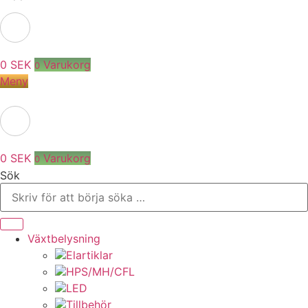
0
SEK
Varukorg
0
Meny
0
SEK
Varukorg
0
Sök
Växtbelysning
Elartiklar
HPS/MH/CFL
LED
Tillbehör