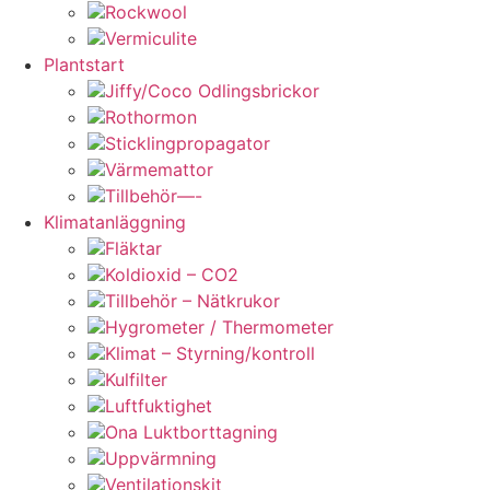
Rockwool
Vermiculite
Plantstart
Jiffy/Coco Odlingsbrickor
Rothormon
Sticklingpropagator
Värmemattor
Tillbehör—-
Klimatanläggning
Fläktar
Koldioxid – CO2
Tillbehör – Nätkrukor
Hygrometer / Thermometer
Klimat – Styrning/kontroll
Kulfilter
Luftfuktighet
Ona Luktborttagning
Uppvärmning
Ventilationskit