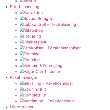
Väskor
Efterbehandling
Extraktion
Boveda/Integra
Luktkontroll – Neutralisering
Mikroskop
Förvaring
Kvalitetstest
Strykpåsar – Förslutningspåsar
Trimning
Torkning
Vakuum & Försegling
Vågar Och Tillbehör
Paketlösningar
Belysning – Paketlösningar
Gödningskit
Komplett Kit
Ventilation – Paketlösningar
Microgreens