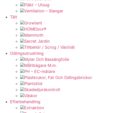
Fläkt – Utsug
Ventilation – Slangar
Tält
Growtent
HOMEbox®
Mammoth
Secret Jardin
Tillbehör / Scrog / Växtnät
Odlingsutrustning
Mylar Och Bassängfolie
Måttbägare M.m.
PH – EC-mätare
Plastkrukor, Fat Och Odlingsbrickor
Plantstöd
Skadedjurskontroll
Väskor
Efterbehandling
Extraktion