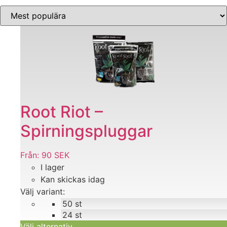
efter
popularitet
Den
här
produkten
har
flera
varianter.
De
Root Riot –
olika
Spirningspluggar
alternativen
kan
väljas
Från:
90
SEK
på
I lager
produktsidan
Kan skickas idag
Välj variant:
50 st
24 st
Välj alternativ