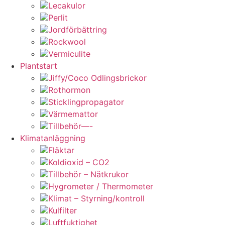
Lecakulor
Perlit
Jordförbättring
Rockwool
Vermiculite
Plantstart
Jiffy/Coco Odlingsbrickor
Rothormon
Sticklingpropagator
Värmemattor
Tillbehör—-
Klimatanläggning
Fläktar
Koldioxid – CO2
Tillbehör – Nätkrukor
Hygrometer / Thermometer
Klimat – Styrning/kontroll
Kulfilter
Luftfuktighet