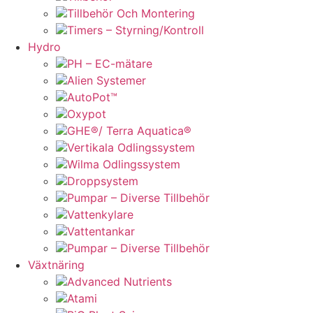
Tillbehör Och Montering
Timers – Styrning/Kontroll
Hydro
PH – EC-mätare
Alien Systemer
AutoPot™
Oxypot
GHE®/ Terra Aquatica®
Vertikala Odlingssystem
Wilma Odlingssystem
Droppsystem
Pumpar – Diverse Tillbehör
Vattenkylare
Vattentankar
Pumpar – Diverse Tillbehör
Växtnäring
Advanced Nutrients
Atami