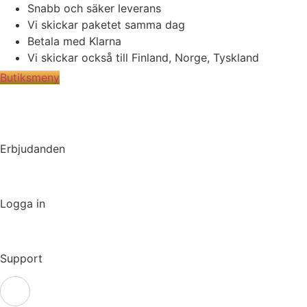
Hoppa
Snabb och säker leverans
till
Vi skickar paketet samma dag
innehåll
Betala med Klarna
Vi skickar också till Finland, Norge, Tyskland
Butiksmeny
Erbjudanden
Logga in
Support