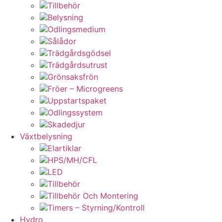
Tillbehör
Belysning
Odlingsmedium
Sålådor
Trädgårdsgödsel
Trädgårdsutrust
Grönsaksfrön
Fröer – Microgreens
Uppstartspaket
Odlingssystem
Skadedjur
Växtbelysning
Elartiklar
HPS/MH/CFL
LED
Tillbehör
Tillbehör Och Montering
Timers – Styrning/Kontroll
Hydro