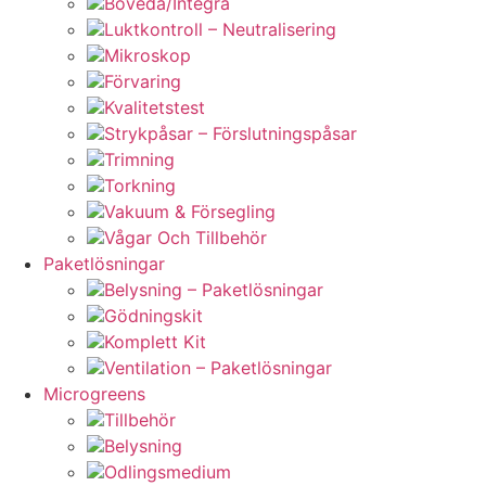
Boveda/Integra
Luktkontroll – Neutralisering
Mikroskop
Förvaring
Kvalitetstest
Strykpåsar – Förslutningspåsar
Trimning
Torkning
Vakuum & Försegling
Vågar Och Tillbehör
Paketlösningar
Belysning – Paketlösningar
Gödningskit
Komplett Kit
Ventilation – Paketlösningar
Microgreens
Tillbehör
Belysning
Odlingsmedium