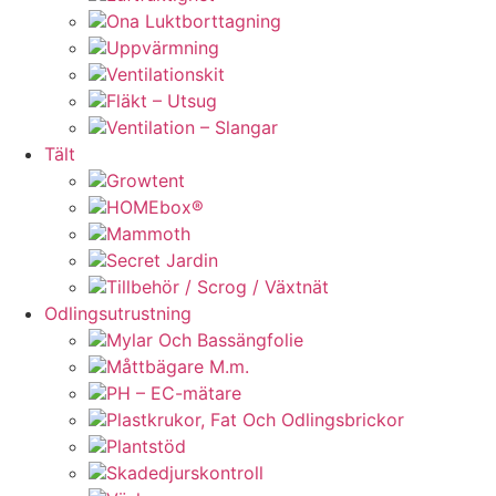
Ona Luktborttagning
Uppvärmning
Ventilationskit
Fläkt – Utsug
Ventilation – Slangar
Tält
Growtent
HOMEbox®
Mammoth
Secret Jardin
Tillbehör / Scrog / Växtnät
Odlingsutrustning
Mylar Och Bassängfolie
Måttbägare M.m.
PH – EC-mätare
Plastkrukor, Fat Och Odlingsbrickor
Plantstöd
Skadedjurskontroll