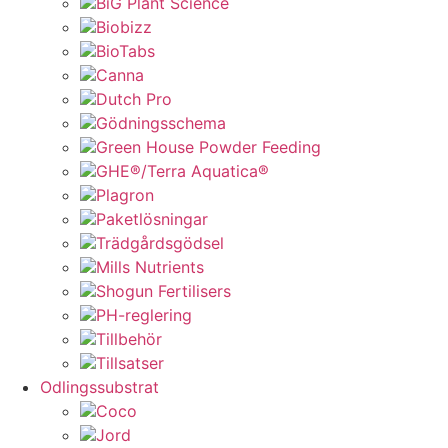
BiG Plant Science
Biobizz
BioTabs
Canna
Dutch Pro
Gödningsschema
Green House Powder Feeding
GHE®/Terra Aquatica®
Plagron
Paketlösningar
Trädgårdsgödsel
Mills Nutrients
Shogun Fertilisers
PH-reglering
Tillbehör
Tillsatser
Odlingssubstrat
Coco
Jord