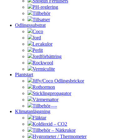
Shogun Fertilisers
PH-reglering
Tillbehör
Tillsatser
Odlingssubstrat
Coco
Jord
Lecakulor
Perlit
Jordförbättring
Rockwool
Vermiculite
Plantstart
Jiffy/Coco Odlingsbrickor
Rothormon
Sticklingpropagator
Värmemattor
Tillbehör—-
Klimatanläggning
Fläktar
Koldioxid – CO2
Tillbehör – Nätkrukor
Hygrometer / Thermometer