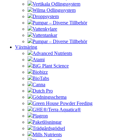
Vertikala Odlingssystem
Wilma Odlingssystem
Droppsystem
Pumpar – Diverse Tillbehör
Vattenkylare
Vattentankar
Pumpar – Diverse Tillbehör
Växtnäring
Advanced Nutrients
Atami
BiG Plant Science
Biobizz
BioTabs
Canna
Dutch Pro
Gödningsschema
Green House Powder Feeding
GHE®/Terra Aquatica®
Plagron
Paketlösningar
Trädgårdsgödsel
Mills Nutrients