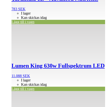
783
SEK
I lager
Kan skickas idag
Lägg till i vagn
Lumen King 630w Fullspektrum LED
11.088
SEK
I lager
Kan skickas idag
Lägg till i vagn
Den
här
produkten
har