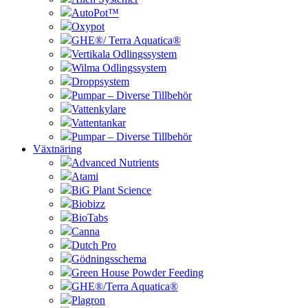
AutoPot™
Oxypot
GHE®/ Terra Aquatica®
Vertikala Odlingssystem
Wilma Odlingssystem
Droppsystem
Pumpar – Diverse Tillbehör
Vattenkylare
Vattentankar
Pumpar – Diverse Tillbehör
Växtnäring
Advanced Nutrients
Atami
BiG Plant Science
Biobizz
BioTabs
Canna
Dutch Pro
Gödningsschema
Green House Powder Feeding
GHE®/Terra Aquatica®
Plagron