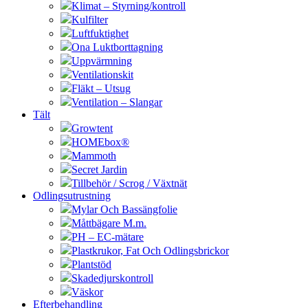
Klimat – Styrning/kontroll
Kulfilter
Luftfuktighet
Ona Luktborttagning
Uppvärmning
Ventilationskit
Fläkt – Utsug
Ventilation – Slangar
Tält
Growtent
HOMEbox®
Mammoth
Secret Jardin
Tillbehör / Scrog / Växtnät
Odlingsutrustning
Mylar Och Bassängfolie
Måttbägare M.m.
PH – EC-mätare
Plastkrukor, Fat Och Odlingsbrickor
Plantstöd
Skadedjurskontroll
Väskor
Efterbehandling