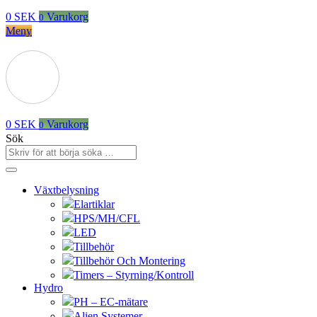
0
SEK
Varukorg
0
Meny
0
SEK
Varukorg
0
Sök
Växtbelysning
Elartiklar
HPS/MH/CFL
LED
Tillbehör
Tillbehör Och Montering
Timers – Styrning/Kontroll
Hydro
PH – EC-mätare
Alien Systemer