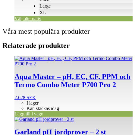
väljas
Large
på
XL
produktsidan
Välj alternativ
Våra mest populära produkter
Relaterade produkter
Aqua Master – pH, EC, CF, PPM och
Termo Combo Meter P700 Pro 2
2.628
SEK
I lager
Kan skickas idag
Lägg till i vagn
Garland pH jordprover – 2 st