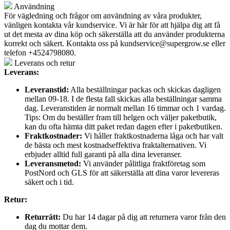
Användning
För vägledning och frågor om användning av våra produkter,
vänligen kontakta vår kundservice. Vi är här för att hjälpa dig att få
ut det mesta av dina köp och säkerställa att du använder produkterna
korrekt och säkert. Kontakta oss på
kundservice@supergrow.se
eller
telefon +4524798080.
Leverans och retur
Leverans:
Leveranstid:
Alla beställningar packas och skickas dagligen
mellan 09-18. I de flesta fall skickas alla beställningar samma
dag. Leveranstiden är normalt mellan 16 timmar och 1 vardag.
Tips: Om du beställer fram till helgen och väljer paketbutik,
kan du ofta hämta ditt paket redan dagen efter i paketbutiken.
Fraktkostnader:
Vi håller fraktkostnaderna låga och har valt
de bästa och mest kostnadseffektiva fraktalternativen. Vi
erbjuder alltid full garanti på alla dina leveranser.
Leveransmetod:
Vi använder pålitliga fraktföretag som
PostNord och GLS för att säkerställa att dina varor levereras
säkert och i tid.
Retur:
Returrätt:
Du har 14 dagar på dig att returnera varor från den
dag du mottar dem.