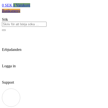
0
SEK
Varukorg
0
Butiksmeny
Sök
Erbjudanden
Logga in
Support