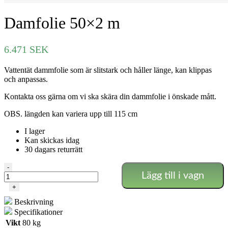
Damfolie 50×2 m
6.471
SEK
Vattentät dammfolie som är slitstark och håller länge, kan klippas
och anpassas.
Kontakta oss gärna om vi ska skära din dammfolie i önskade mått.
OBS. längden kan variera upp till 115 cm
I lager
Kan skickas idag
30 dagars returrätt
Damfolie
-
Lägg till i vagn
50x2
m
+
mängd
Beskrivning
Specifikationer
Vikt
80 kg