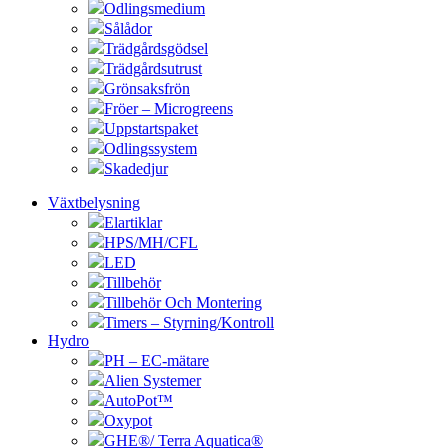
Odlingsmedium
Sålådor
Trädgårdsgödsel
Trädgårdsutrust
Grönsaksfrön
Fröer – Microgreens
Uppstartspaket
Odlingssystem
Skadedjur
Växtbelysning
Elartiklar
HPS/MH/CFL
LED
Tillbehör
Tillbehör Och Montering
Timers – Styrning/Kontroll
Hydro
PH – EC-mätare
Alien Systemer
AutoPot™
Oxypot
GHE®/ Terra Aquatica®