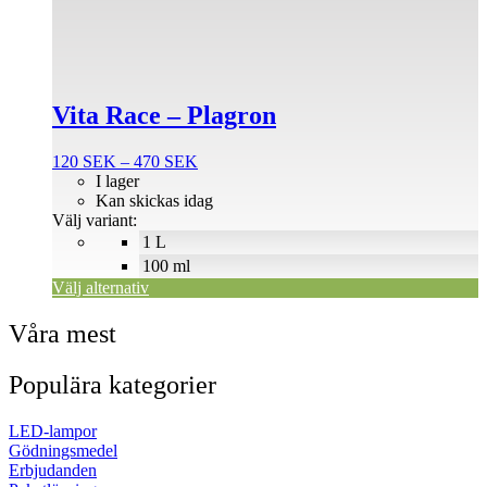
flera
varianter.
De
olika
alternativen
Vita Race – Plagron
kan
väljas
på
Prisintervall:
120
SEK
–
470
SEK
produktsidan
120 SEK
I lager
till
Kan skickas idag
470 SEK
Välj variant:
1 L
100 ml
Välj alternativ
Våra mest
Populära kategorier
LED-lampor
Gödningsmedel
Erbjudanden