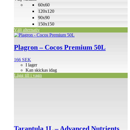
alternativen
60x60
kan
väljas
120x120
på
90x90
produktsidan
150x150
Välj alternativ
Plagron – Cocos Premium 50L
166
SEK
I lager
Kan skickas idag
Lägg till i vagn
Tarantula 1L – Advanced Nutrients