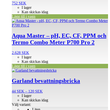
752
SEK
I lager
Kan skickas idag
Lägg till i vagn
Aqua Master – pH, EC, CF, PPM och
Termo Combo Meter P700 Pro 2
2.628
SEK
I lager
Kan skickas idag
Lägg till i vagn
Den
här
produkten
Garland bevattningsbricka
har
flera
Prisintervall:
44
SEK
–
120
SEK
varianter.
44 SEK
I lager
De
till
Kan skickas idag
olika
120 SEK
Välj variant:
alternativen
Liten
kan