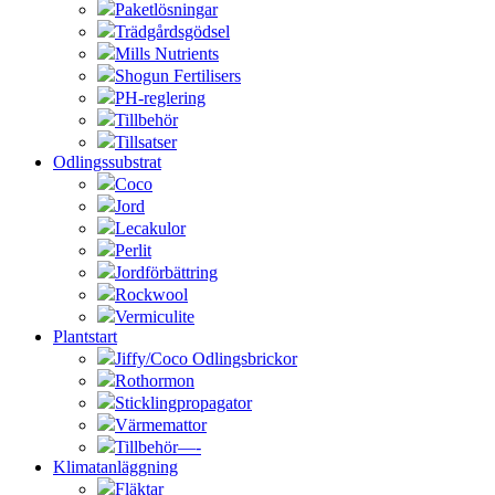
Paketlösningar
Trädgårdsgödsel
Mills Nutrients
Shogun Fertilisers
PH-reglering
Tillbehör
Tillsatser
Odlingssubstrat
Coco
Jord
Lecakulor
Perlit
Jordförbättring
Rockwool
Vermiculite
Plantstart
Jiffy/Coco Odlingsbrickor
Rothormon
Sticklingpropagator
Värmemattor
Tillbehör—-
Klimatanläggning
Fläktar