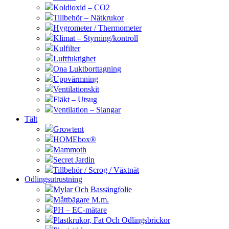
Koldioxid – CO2
Tillbehör – Nätkrukor
Hygrometer / Thermometer
Klimat – Styrning/kontroll
Kulfilter
Luftfuktighet
Ona Luktborttagning
Uppvärmning
Ventilationskit
Fläkt – Utsug
Ventilation – Slangar
Tält
Growtent
HOMEbox®
Mammoth
Secret Jardin
Tillbehör / Scrog / Växtnät
Odlingsutrustning
Mylar Och Bassängfolie
Måttbägare M.m.
PH – EC-mätare
Plastkrukor, Fat Och Odlingsbrickor