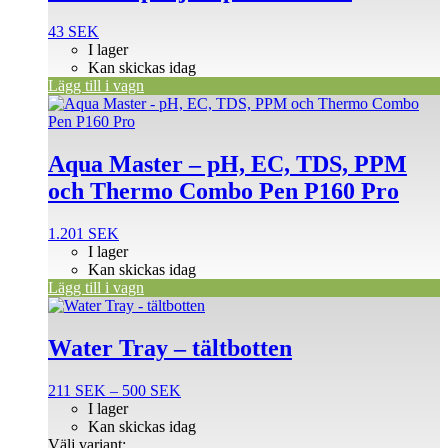
43
SEK
I lager
Kan skickas idag
Lägg till i vagn
Aqua Master – pH, EC, TDS, PPM
och Thermo Combo Pen P160 Pro
1.201
SEK
I lager
Kan skickas idag
Lägg till i vagn
Den
här
produkten
Water Tray – tältbotten
har
flera
Prisintervall:
211
SEK
–
500
SEK
varianter.
211 SEK
I lager
De
till
Kan skickas idag
olika
500 SEK
Välj variant: