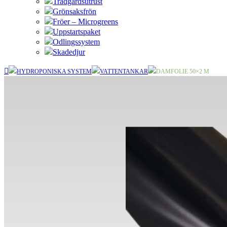
Trädgårdsutrust
Grönsaksfrön
Fröer – Microgreens
Uppstartspaket
Odlingssystem
Skadedjur
HYDROPONISKA SYSTEM
VATTENTANKAR
DAMFOLIE 50×2 M