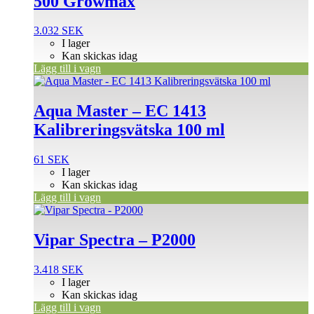
500 Growmax
3.032
SEK
I lager
Kan skickas idag
Lägg till i vagn
Aqua Master – EC 1413
Kalibreringsvätska 100 ml
61
SEK
I lager
Kan skickas idag
Lägg till i vagn
Vipar Spectra – P2000
3.418
SEK
I lager
Kan skickas idag
Lägg till i vagn