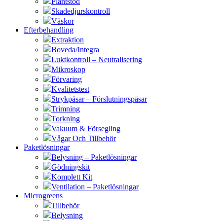
Plantstöd
Skadedjurskontroll
Väskor
Efterbehandling
Extraktion
Boveda/Integra
Luktkontroll – Neutralisering
Mikroskop
Förvaring
Kvalitetstest
Strykpåsar – Förslutningspåsar
Trimning
Torkning
Vakuum & Försegling
Vågar Och Tillbehör
Paketlösningar
Belysning – Paketlösningar
Gödningskit
Komplett Kit
Ventilation – Paketlösningar
Microgreens
Tillbehör
Belysning