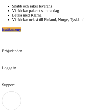
Hoppa
Snabb och säker leverans
till
Vi skickar paketet samma dag
innehåll
Betala med Klarna
Vi skickar också till Finland, Norge, Tyskland
Butiksmeny
Erbjudanden
Logga in
Support