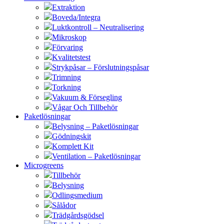
Extraktion
Boveda/Integra
Luktkontroll – Neutralisering
Mikroskop
Förvaring
Kvalitetstest
Strykpåsar – Förslutningspåsar
Trimning
Torkning
Vakuum & Försegling
Vågar Och Tillbehör
Paketlösningar
Belysning – Paketlösningar
Gödningskit
Komplett Kit
Ventilation – Paketlösningar
Microgreens
Tillbehör
Belysning
Odlingsmedium
Sålådor
Trädgårdsgödsel