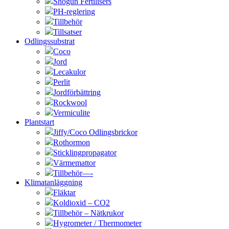
Shogun Fertilisers
PH-reglering
Tillbehör
Tillsatser
Odlingssubstrat
Coco
Jord
Lecakulor
Perlit
Jordförbättring
Rockwool
Vermiculite
Plantstart
Jiffy/Coco Odlingsbrickor
Rothormon
Sticklingpropagator
Värmemattor
Tillbehör—-
Klimatanläggning
Fläktar
Koldioxid – CO2
Tillbehör – Nätkrukor
Hygrometer / Thermometer