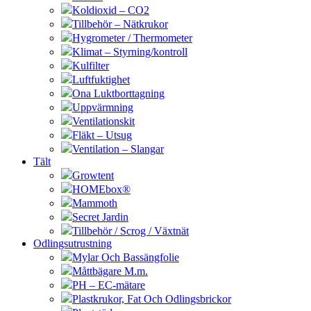
Koldioxid – CO2
Tillbehör – Nätkrukor
Hygrometer / Thermometer
Klimat – Styrning/kontroll
Kulfilter
Luftfuktighet
Ona Luktborttagning
Uppvärmning
Ventilationskit
Fläkt – Utsug
Ventilation – Slangar
Tält
Growtent
HOMEbox®
Mammoth
Secret Jardin
Tillbehör / Scrog / Växtnät
Odlingsutrustning
Mylar Och Bassängfolie
Måttbägare M.m.
PH – EC-mätare
Plastkrukor, Fat Och Odlingsbrickor