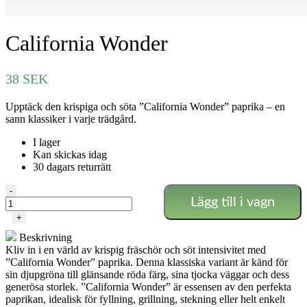
California Wonder
38
SEK
Upptäck den krispiga och söta ”California Wonder” paprika – en
sann klassiker i varje trädgård.
I lager
Kan skickas idag
30 dagars returrätt
California
-
Lägg till i vagn
Wonder
mängd
+
Beskrivning
Kliv in i en värld av krispig fräschör och söt intensivitet med
”California Wonder” paprika. Denna klassiska variant är känd för
sin djupgröna till glänsande röda färg, sina tjocka väggar och dess
generösa storlek. ”California Wonder” är essensen av den perfekta
paprikan, idealisk för fyllning, grillning, stekning eller helt enkelt