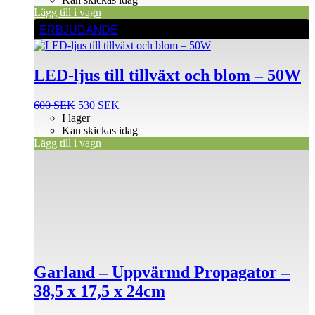
Lägg till i vagn
ERBJUDANDE
LED-ljus till tillväxt och blom – 50W
Det
Det
600
SEK
530
SEK
ursprungliga
nuvarande
I lager
priset
priset
Kan skickas idag
var:
är:
Lägg till i vagn
600 SEK.
530 SEK.
Garland – Uppvärmd Propagator –
38,5 x 17,5 x 24cm