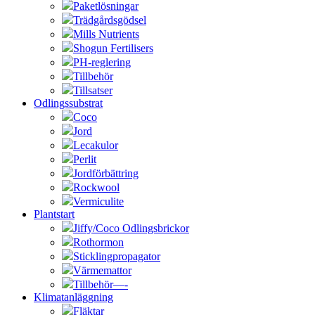
Paketlösningar
Trädgårdsgödsel
Mills Nutrients
Shogun Fertilisers
PH-reglering
Tillbehör
Tillsatser
Odlingssubstrat
Coco
Jord
Lecakulor
Perlit
Jordförbättring
Rockwool
Vermiculite
Plantstart
Jiffy/Coco Odlingsbrickor
Rothormon
Sticklingpropagator
Värmemattor
Tillbehör—-
Klimatanläggning
Fläktar