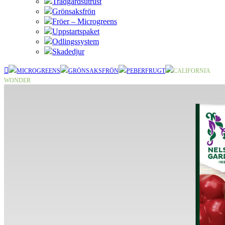
Trädgårdsutrust
Grönsaksfrön
Fröer – Microgreens
Uppstartspaket
Odlingssystem
Skadedjur
MICROGREENS
GRÖNSAKSFRÖN
PEBERFRUGT
CALIFORNIA
WONDER