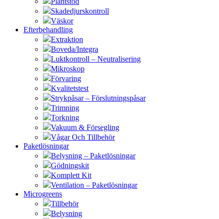
Plantstöd
Skadedjurskontroll
Väskor
Efterbehandling
Extraktion
Boveda/Integra
Luktkontroll – Neutralisering
Mikroskop
Förvaring
Kvalitetstest
Strykpåsar – Förslutningspåsar
Trimning
Torkning
Vakuum & Försegling
Vågar Och Tillbehör
Paketlösningar
Belysning – Paketlösningar
Gödningskit
Komplett Kit
Ventilation – Paketlösningar
Microgreens
Tillbehör
Belysning