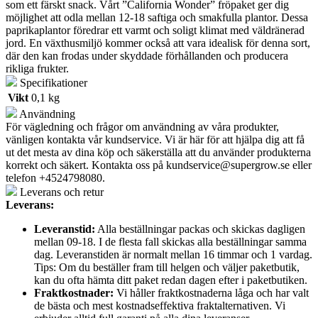
som ett färskt snack. Vårt ”California Wonder” fröpaket ger dig
möjlighet att odla mellan 12-18 saftiga och smakfulla plantor. Dessa
paprikaplantor föredrar ett varmt och soligt klimat med väldränerad
jord. En växthusmiljö kommer också att vara idealisk för denna sort,
där den kan frodas under skyddade förhållanden och producera
rikliga frukter.
Specifikationer
Vikt
0,1 kg
Användning
För vägledning och frågor om användning av våra produkter,
vänligen kontakta vår kundservice. Vi är här för att hjälpa dig att få
ut det mesta av dina köp och säkerställa att du använder produkterna
korrekt och säkert. Kontakta oss på
kundservice@supergrow.se
eller
telefon +4524798080.
Leverans och retur
Leverans:
Leveranstid:
Alla beställningar packas och skickas dagligen
mellan 09-18. I de flesta fall skickas alla beställningar samma
dag. Leveranstiden är normalt mellan 16 timmar och 1 vardag.
Tips: Om du beställer fram till helgen och väljer paketbutik,
kan du ofta hämta ditt paket redan dagen efter i paketbutiken.
Fraktkostnader:
Vi håller fraktkostnaderna låga och har valt
de bästa och mest kostnadseffektiva fraktalternativen. Vi