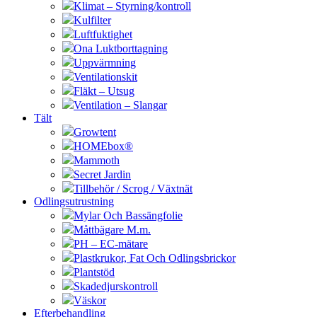
Klimat – Styrning/kontroll
Kulfilter
Luftfuktighet
Ona Luktborttagning
Uppvärmning
Ventilationskit
Fläkt – Utsug
Ventilation – Slangar
Tält
Growtent
HOMEbox®
Mammoth
Secret Jardin
Tillbehör / Scrog / Växtnät
Odlingsutrustning
Mylar Och Bassängfolie
Måttbägare M.m.
PH – EC-mätare
Plastkrukor, Fat Och Odlingsbrickor
Plantstöd
Skadedjurskontroll
Väskor
Efterbehandling