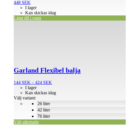
448
SEK
I lager
Kan skickas idag
Lägg till i vagn
Den
här
produkten
har
flera
varianter.
De
olika
alternativen
Garland Flexibel balja
kan
väljas
på
Prisintervall:
144
SEK
–
424
SEK
produktsidan
144 SEK
I lager
till
Kan skickas idag
424 SEK
Välj variant:
26 liter
42 liter
76 liter
Välj alternativ