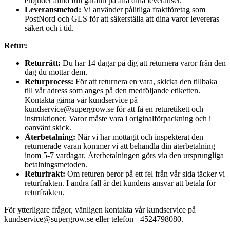
erbjuder alltid full garanti på alla dina leveranser.
Leveransmetod:
Vi använder pålitliga fraktföretag som
PostNord och GLS för att säkerställa att dina varor levereras
säkert och i tid.
Retur:
Returrätt:
Du har 14 dagar på dig att returnera varor från den
dag du mottar dem.
Returprocess:
För att returnera en vara, skicka den tillbaka
till vår adress som anges på den medföljande etiketten.
Kontakta gärna vår kundservice på
kundservice@supergrow.se för att få en returetikett och
instruktioner. Varor måste vara i originalförpackning och i
oanvänt skick.
Återbetalning:
När vi har mottagit och inspekterat den
returnerade varan kommer vi att behandla din återbetalning
inom 5-7 vardagar. Återbetalningen görs via den ursprungliga
betalningsmetoden.
Returfrakt:
Om returen beror på ett fel från vår sida täcker vi
returfrakten. I andra fall är det kundens ansvar att betala för
returfrakten.
För ytterligare frågor, vänligen kontakta vår kundservice på
kundservice@supergrow.se eller telefon +4524798080.