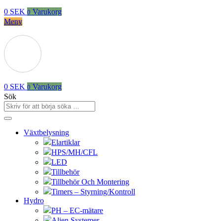
0
SEK
Varukorg
0
Meny
0
SEK
Varukorg
0
Sök
Växtbelysning
Elartiklar
HPS/MH/CFL
LED
Tillbehör
Tillbehör Och Montering
Timers – Styrning/Kontroll
Hydro
PH – EC-mätare
Alien Systemer