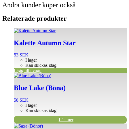
Andra kunder köper också
Relaterade produkter
Kalette Autumn Star
53
SEK
I lager
Kan skickas idag
Lägg till i vagn
Blue Lake (Böna)
58
SEK
I lager
Kan skickas idag
Läs mer