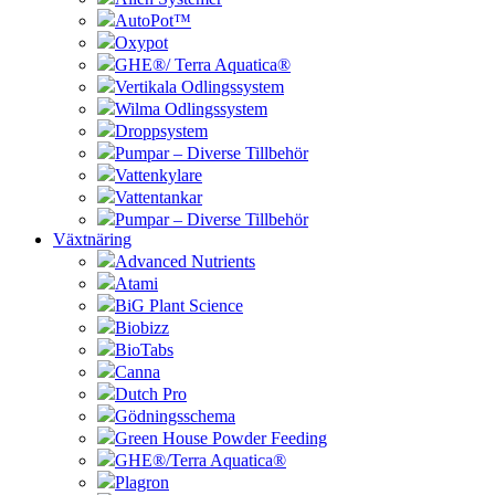
AutoPot™
Oxypot
GHE®/ Terra Aquatica®
Vertikala Odlingssystem
Wilma Odlingssystem
Droppsystem
Pumpar – Diverse Tillbehör
Vattenkylare
Vattentankar
Pumpar – Diverse Tillbehör
Växtnäring
Advanced Nutrients
Atami
BiG Plant Science
Biobizz
BioTabs
Canna
Dutch Pro
Gödningsschema
Green House Powder Feeding
GHE®/Terra Aquatica®
Plagron