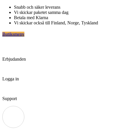
Hoppa
Snabb och säker leverans
till
Vi skickar paketet samma dag
innehåll
Betala med Klarna
Vi skickar också till Finland, Norge, Tyskland
Butiksmeny
Erbjudanden
Logga in
Support