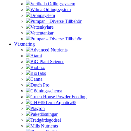
Vertikala Odlingssystem
Wilma Odlingssystem
Droppsystem
Pumpar – Diverse Tillbehör
Vattenkylare
Vattentankar
Pumpar – Diverse Tillbehör
Växtnäring
Advanced Nutrients
Atami
BiG Plant Science
Biobizz
BioTabs
Canna
Dutch Pro
Gödningsschema
Green House Powder Feeding
GHE®/Terra Aquatica®
Plagron
Paketlösningar
Trädgårdsgödsel
Mills Nutrients