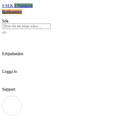
0
SEK
Varukorg
0
Butiksmeny
Sök
Erbjudanden
Logga in
Support