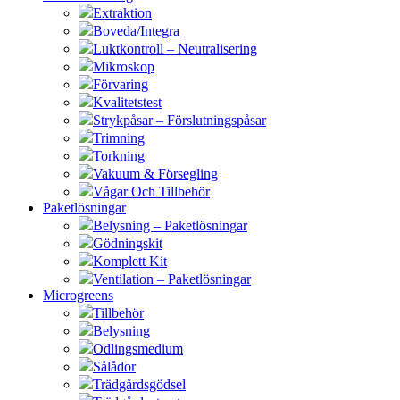
Extraktion
Boveda/Integra
Luktkontroll – Neutralisering
Mikroskop
Förvaring
Kvalitetstest
Strykpåsar – Förslutningspåsar
Trimning
Torkning
Vakuum & Försegling
Vågar Och Tillbehör
Paketlösningar
Belysning – Paketlösningar
Gödningskit
Komplett Kit
Ventilation – Paketlösningar
Microgreens
Tillbehör
Belysning
Odlingsmedium
Sålådor
Trädgårdsgödsel