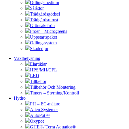
Odlingsmedium
Sålådor
Trädgårdsgödsel
Trädgårdsutrust
Grönsaksfrön
Fröer – Microgreens
Uppstartspaket
Odlingssystem
Skadedjur
Växtbelysning
Elartiklar
HPS/MH/CFL
LED
Tillbehör
Tillbehör Och Montering
Timers – Styrning/Kontroll
Hydro
PH – EC-mätare
Alien Systemer
AutoPot™
Oxypot
GHE®/ Terra Aquatica®