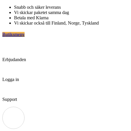
Hoppa
Snabb och säker leverans
till
Vi skickar paketet samma dag
innehåll
Betala med Klarna
Vi skickar också till Finland, Norge, Tyskland
Butiksmeny
Erbjudanden
Logga in
Support