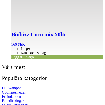
Biobizz Coco mix 50ltr
166
SEK
I lager
Kan skickas idag
Lägg till i vagn
Våra mest
Populära kategorier
LED-lampor
Gödningsmedel
Erbjudanden
Paketlösningar
Se alla kategorier