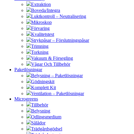
Extraktion
Boveda/Integra
Luktkontroll – Neutralisering
Mikroskop
Förvaring
Kvalitetstest
Strykpåsar – Förslutningspåsar
Trimning
Torkning
Vakuum & Försegling
Vågar Och Tillbehör
Paketlösningar
Belysning – Paketlösningar
Gödningskit
Komplett Kit
Ventilation – Paketlösningar
Microgreens
Tillbehör
Belysning
Odlingsmedium
Sålådor
Trädgårdsgödsel