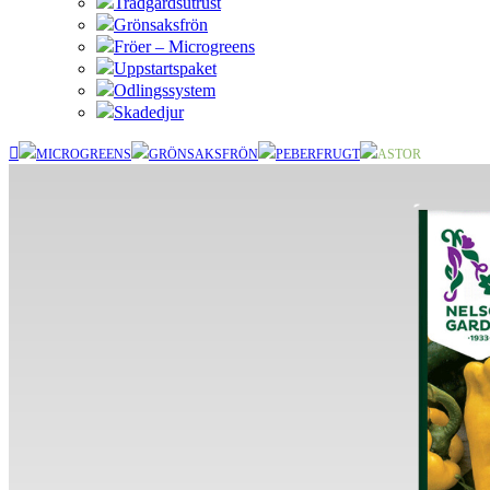
Trädgårdsutrust
Grönsaksfrön
Fröer – Microgreens
Uppstartspaket
Odlingssystem
Skadedjur
MICROGREENS
GRÖNSAKSFRÖN
PEBERFRUGT
ASTOR