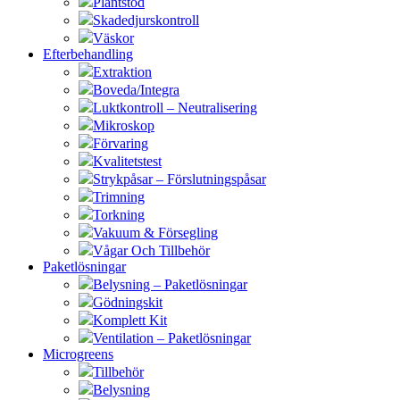
Plantstöd
Skadedjurskontroll
Väskor
Efterbehandling
Extraktion
Boveda/Integra
Luktkontroll – Neutralisering
Mikroskop
Förvaring
Kvalitetstest
Strykpåsar – Förslutningspåsar
Trimning
Torkning
Vakuum & Försegling
Vågar Och Tillbehör
Paketlösningar
Belysning – Paketlösningar
Gödningskit
Komplett Kit
Ventilation – Paketlösningar
Microgreens
Tillbehör
Belysning