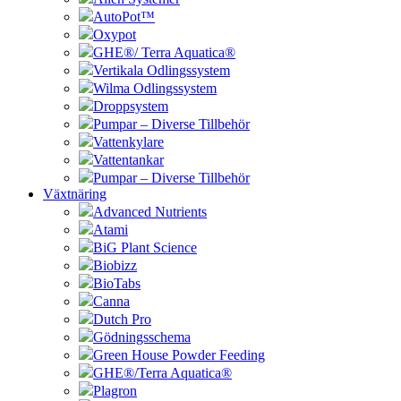
AutoPot™
Oxypot
GHE®/ Terra Aquatica®
Vertikala Odlingssystem
Wilma Odlingssystem
Droppsystem
Pumpar – Diverse Tillbehör
Vattenkylare
Vattentankar
Pumpar – Diverse Tillbehör
Växtnäring
Advanced Nutrients
Atami
BiG Plant Science
Biobizz
BioTabs
Canna
Dutch Pro
Gödningsschema
Green House Powder Feeding
GHE®/Terra Aquatica®
Plagron