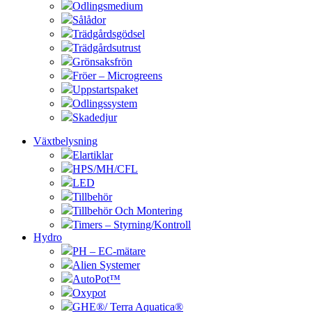
Odlingsmedium
Sålådor
Trädgårdsgödsel
Trädgårdsutrust
Grönsaksfrön
Fröer – Microgreens
Uppstartspaket
Odlingssystem
Skadedjur
Växtbelysning
Elartiklar
HPS/MH/CFL
LED
Tillbehör
Tillbehör Och Montering
Timers – Styrning/Kontroll
Hydro
PH – EC-mätare
Alien Systemer
AutoPot™
Oxypot
GHE®/ Terra Aquatica®