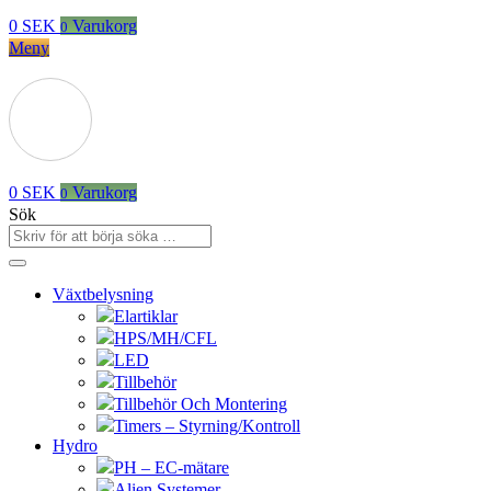
0
SEK
Varukorg
0
Meny
0
SEK
Varukorg
0
Sök
Växtbelysning
Elartiklar
HPS/MH/CFL
LED
Tillbehör
Tillbehör Och Montering
Timers – Styrning/Kontroll
Hydro
PH – EC-mätare
Alien Systemer