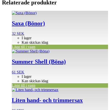
Relaterade produkter
Saxa (Bönor)
32
SEK
I lager
Kan skickas idag
Lägg till i vagn
Summer Shell (Böna)
61
SEK
I lager
Kan skickas idag
Lägg till i vagn
Liten hand- och trimmersax