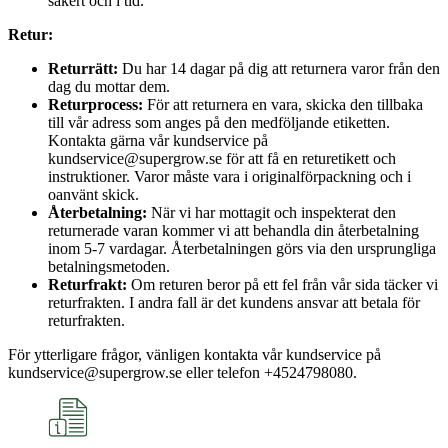
säkert och i tid.
Retur:
Returrätt:
Du har 14 dagar på dig att returnera varor från den
dag du mottar dem.
Returprocess:
För att returnera en vara, skicka den tillbaka
till vår adress som anges på den medföljande etiketten.
Kontakta gärna vår kundservice på
kundservice@supergrow.se för att få en returetikett och
instruktioner. Varor måste vara i originalförpackning och i
oanvänt skick.
Återbetalning:
När vi har mottagit och inspekterat den
returnerade varan kommer vi att behandla din återbetalning
inom 5-7 vardagar. Återbetalningen görs via den ursprungliga
betalningsmetoden.
Returfrakt:
Om returen beror på ett fel från vår sida täcker vi
returfrakten. I andra fall är det kundens ansvar att betala för
returfrakten.
För ytterligare frågor, vänligen kontakta vår kundservice på
kundservice@supergrow.se eller telefon +4524798080.