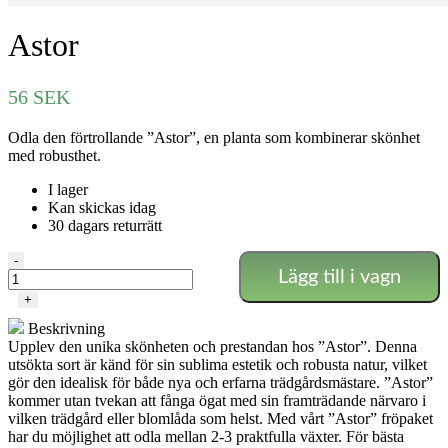
Astor
56
SEK
Odla den förtrollande ”Astor”, en planta som kombinerar skönhet
med robusthet.
I lager
Kan skickas idag
30 dagars returrätt
Astor
-
Lägg till i vagn
mängd
+
Beskrivning
Upplev den unika skönheten och prestandan hos ”Astor”. Denna
utsökta sort är känd för sin sublima estetik och robusta natur, vilket
gör den idealisk för både nya och erfarna trädgårdsmästare. ”Astor”
kommer utan tvekan att fånga ögat med sin framträdande närvaro i
vilken trädgård eller blomlåda som helst. Med vårt ”Astor” fröpaket
har du möjlighet att odla mellan 2-3 praktfulla växter. För bästa