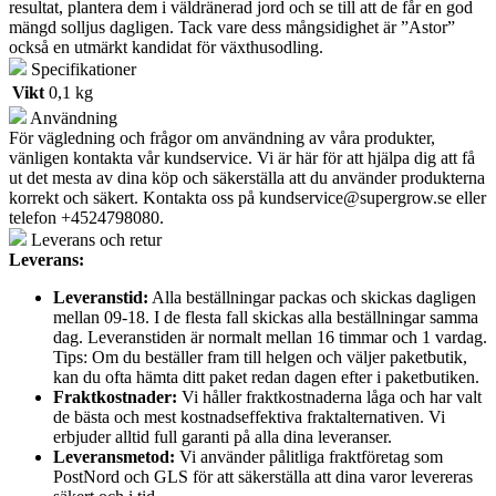
resultat, plantera dem i väldränerad jord och se till att de får en god
mängd solljus dagligen. Tack vare dess mångsidighet är ”Astor”
också en utmärkt kandidat för växthusodling.
Specifikationer
Vikt
0,1 kg
Användning
För vägledning och frågor om användning av våra produkter,
vänligen kontakta vår kundservice. Vi är här för att hjälpa dig att få
ut det mesta av dina köp och säkerställa att du använder produkterna
korrekt och säkert. Kontakta oss på
kundservice@supergrow.se
eller
telefon +4524798080.
Leverans och retur
Leverans:
Leveranstid:
Alla beställningar packas och skickas dagligen
mellan 09-18. I de flesta fall skickas alla beställningar samma
dag. Leveranstiden är normalt mellan 16 timmar och 1 vardag.
Tips: Om du beställer fram till helgen och väljer paketbutik,
kan du ofta hämta ditt paket redan dagen efter i paketbutiken.
Fraktkostnader:
Vi håller fraktkostnaderna låga och har valt
de bästa och mest kostnadseffektiva fraktalternativen. Vi
erbjuder alltid full garanti på alla dina leveranser.
Leveransmetod:
Vi använder pålitliga fraktföretag som
PostNord och GLS för att säkerställa att dina varor levereras