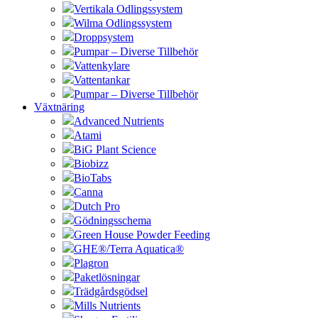
Vertikala Odlingssystem
Wilma Odlingssystem
Droppsystem
Pumpar – Diverse Tillbehör
Vattenkylare
Vattentankar
Pumpar – Diverse Tillbehör
Växtnäring
Advanced Nutrients
Atami
BiG Plant Science
Biobizz
BioTabs
Canna
Dutch Pro
Gödningsschema
Green House Powder Feeding
GHE®/Terra Aquatica®
Plagron
Paketlösningar
Trädgårdsgödsel
Mills Nutrients