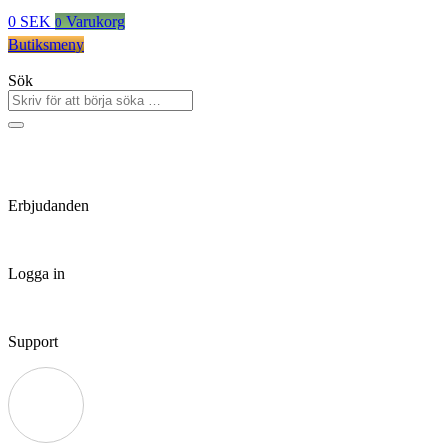
0
SEK
Varukorg
0
Butiksmeny
Sök
Erbjudanden
Logga in
Support