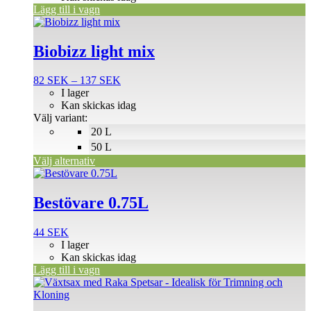
var:
är:
Lägg till i vagn
Den
600 SEK.
530 SEK.
här
produkten
Biobizz light mix
har
flera
Prisintervall:
82
SEK
–
137
SEK
varianter.
82 SEK
I lager
De
till
Kan skickas idag
olika
137 SEK
Välj variant:
alternativen
20 L
kan
väljas
50 L
på
Välj alternativ
produktsidan
Bestövare 0.75L
44
SEK
I lager
Kan skickas idag
Lägg till i vagn