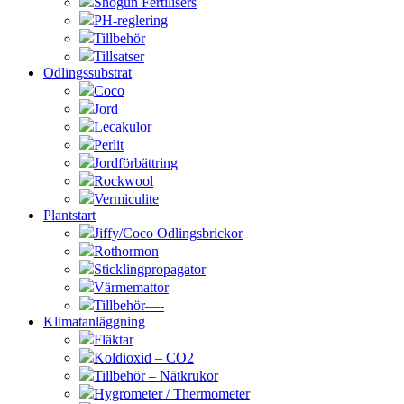
Shogun Fertilisers
PH-reglering
Tillbehör
Tillsatser
Odlingssubstrat
Coco
Jord
Lecakulor
Perlit
Jordförbättring
Rockwool
Vermiculite
Plantstart
Jiffy/Coco Odlingsbrickor
Rothormon
Sticklingpropagator
Värmemattor
Tillbehör—-
Klimatanläggning
Fläktar
Koldioxid – CO2
Tillbehör – Nätkrukor
Hygrometer / Thermometer