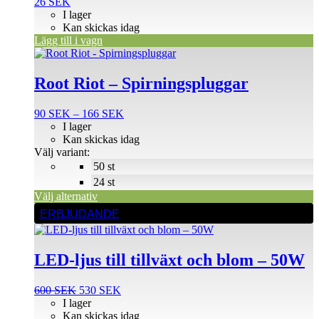
26
SEK
I lager
Kan skickas idag
Lägg till i vagn
Den
här
produkten
Root Riot – Spirningspluggar
har
flera
Prisintervall:
90
SEK
–
166
SEK
varianter.
90 SEK
I lager
De
till
Kan skickas idag
olika
166 SEK
Välj variant:
alternativen
50 st
kan
väljas
24 st
på
Välj alternativ
produktsidan
ERBJUDANDE
LED-ljus till tillväxt och blom – 50W
Det
Det
600
SEK
530
SEK
ursprungliga
nuvarande
I lager
priset
priset
Kan skickas idag