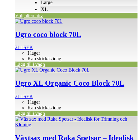
väljas
Large
på
XL
produktsidan
Välj alternativ
Ugro coco block 70L
211
SEK
I lager
Kan skickas idag
Lägg till i vagn
Ugro XL Organic Coco Block 70L
211
SEK
I lager
Kan skickas idag
Lägg till i vagn
Växtsax med Raka Spetsar – Idealisk