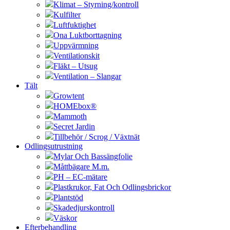
Klimat – Styrning/kontroll
Kulfilter
Luftfuktighet
Ona Luktborttagning
Uppvärmning
Ventilationskit
Fläkt – Utsug
Ventilation – Slangar
Tält
Growtent
HOMEbox®
Mammoth
Secret Jardin
Tillbehör / Scrog / Växtnät
Odlingsutrustning
Mylar Och Bassängfolie
Måttbägare M.m.
PH – EC-mätare
Plastkrukor, Fat Och Odlingsbrickor
Plantstöd
Skadedjurskontroll
Väskor
Efterbehandling