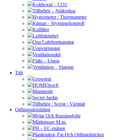
Koldioxid – CO2
Tillbehör – Nätkrukor
Hygrometer / Thermometer
Klimat – Styrning/kontroll
Kulfilter
Luftfuktighet
Ona Luktborttagning
Uppvärmning
Ventilationskit
Fläkt – Utsug
Ventilation – Slangar
Tält
Growtent
HOMEbox®
Mammoth
Secret Jardin
Tillbehör / Scrog / Växtnät
Odlingsutrustning
Mylar Och Bassängfolie
Måttbägare M.m.
PH – EC-mätare
Plastkrukor, Fat Och Odlingsbrickor