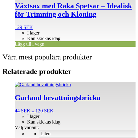
Växtsax med Raka Spetsar – Idealisk
för Trimning och Kloning
129
SEK
I lager
Kan skickas idag
Lägg till i vagn
Våra mest populära produkter
Relaterade produkter
Den
här
produkten
Garland bevattningsbricka
har
flera
Prisintervall:
44
SEK
–
120
SEK
varianter.
44 SEK
I lager
De
till
Kan skickas idag
olika
120 SEK
Välj variant:
alternativen
Liten
kan