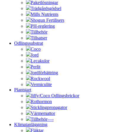
Paketlösningar
Trädgårdsgödsel
Mills Nutrients
Shogun Fertilisers
PH-reglering
Tillbehör
Tillsatser
Odlingssubstrat
Coco
Jord
Lecakulor
Perlit
Jordförbättring
Rockwool
Vermiculite
Plantstart
Jiffy/Coco Odlingsbrickor
Rothormon
Sticklingpropagator
Värmemattor
Tillbehör—-
Klimatanläggning
Fläktar