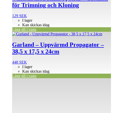
för Trimning och Kloning
129
SEK
I lager
Kan skickas idag
Lägg till i vagn
Garland – Uppvärmd Propagator –
38,5 x 17,5 x 24cm
448
SEK
I lager
Kan skickas idag
Lägg till i vagn