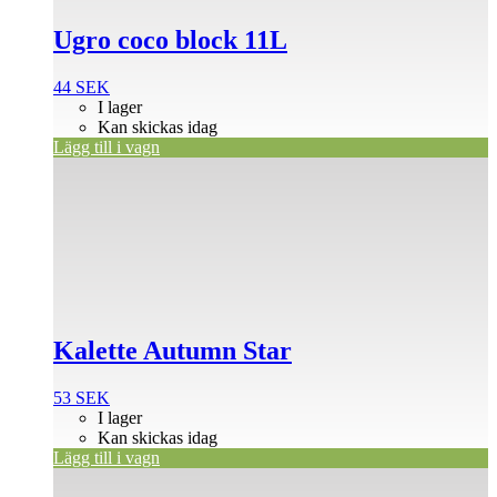
Ugro coco block 11L
44
SEK
I lager
Kan skickas idag
Lägg till i vagn
Kalette Autumn Star
53
SEK
I lager
Kan skickas idag
Lägg till i vagn