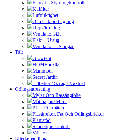
Klimat – Styrning/kontroll
Kulfilter
Luftfuktighet
Ona Luktborttagning
Uppvärmning
Ventilationskit
Fläkt – Utsug
Ventilation – Slangar
Tält
Growtent
HOMEbox®
Mammoth
Secret Jardin
Tillbehör / Scrog / Växtnät
Odlingsutrustning
Mylar Och Bassängfolie
Måttbägare M.m.
PH – EC-mätare
Plastkrukor, Fat Och Odlingsbrickor
Plantstöd
Skadedjurskontroll
Väskor
Efterbehandling