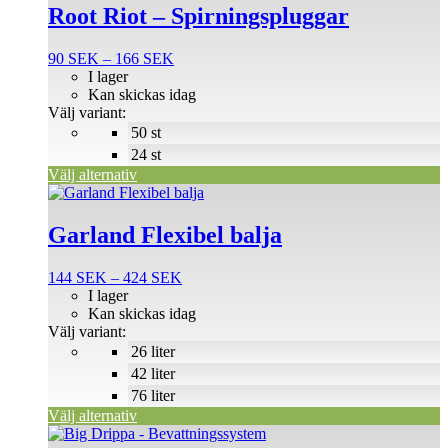
produkten
Root Riot – Spirningspluggar
har
flera
Prisintervall:
90
SEK
–
166
SEK
varianter.
90 SEK
I lager
De
till
Kan skickas idag
olika
166 SEK
Välj variant:
alternativen
50 st
kan
väljas
24 st
på
Välj alternativ
produktsidan
Den
här
produkten
Garland Flexibel balja
har
flera
Prisintervall:
144
SEK
–
424
SEK
varianter.
144 SEK
I lager
De
till
Kan skickas idag
olika
424 SEK
Välj variant:
alternativen
26 liter
kan
väljas
42 liter
på
76 liter
produktsidan
Välj alternativ