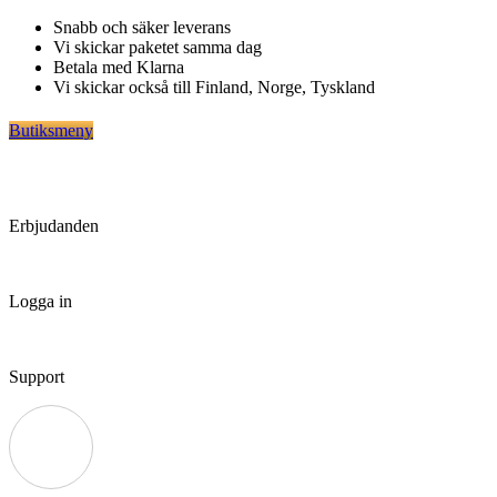
Hoppa
Snabb och säker leverans
till
Vi skickar paketet samma dag
innehåll
Betala med Klarna
Vi skickar också till Finland, Norge, Tyskland
Butiksmeny
Erbjudanden
Logga in
Support