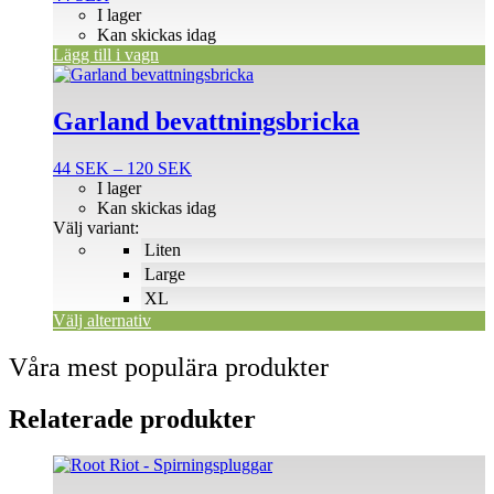
I lager
Kan skickas idag
Lägg till i vagn
Den
här
produkten
Garland bevattningsbricka
har
flera
Prisintervall:
44
SEK
–
120
SEK
varianter.
44 SEK
I lager
De
till
Kan skickas idag
olika
120 SEK
Välj variant:
alternativen
Liten
kan
väljas
Large
på
XL
produktsidan
Välj alternativ
Våra mest populära produkter
Relaterade produkter
Den
här