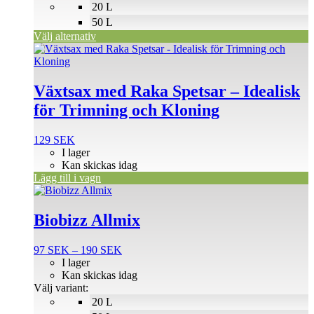
20 L
kan
väljas
50 L
på
Välj alternativ
produktsidan
Växtsax med Raka Spetsar – Idealisk
för Trimning och Kloning
129
SEK
I lager
Kan skickas idag
Lägg till i vagn
Den
här
produkten
Biobizz Allmix
har
flera
Prisintervall:
97
SEK
–
190
SEK
varianter.
97 SEK
I lager
De
till
Kan skickas idag
olika
190 SEK
Välj variant:
alternativen
20 L
kan