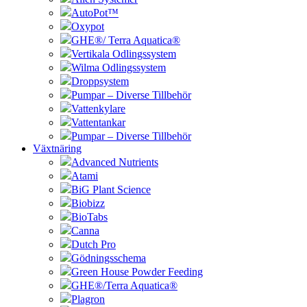
AutoPot™
Oxypot
GHE®/ Terra Aquatica®
Vertikala Odlingssystem
Wilma Odlingssystem
Droppsystem
Pumpar – Diverse Tillbehör
Vattenkylare
Vattentankar
Pumpar – Diverse Tillbehör
Växtnäring
Advanced Nutrients
Atami
BiG Plant Science
Biobizz
BioTabs
Canna
Dutch Pro
Gödningsschema
Green House Powder Feeding
GHE®/Terra Aquatica®
Plagron