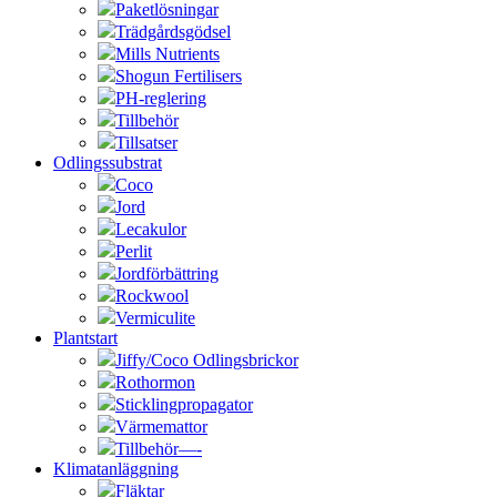
Paketlösningar
Trädgårdsgödsel
Mills Nutrients
Shogun Fertilisers
PH-reglering
Tillbehör
Tillsatser
Odlingssubstrat
Coco
Jord
Lecakulor
Perlit
Jordförbättring
Rockwool
Vermiculite
Plantstart
Jiffy/Coco Odlingsbrickor
Rothormon
Sticklingpropagator
Värmemattor
Tillbehör—-
Klimatanläggning
Fläktar