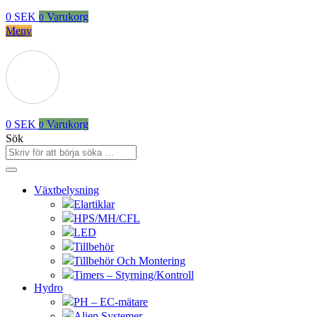
0
SEK
Varukorg
0
Meny
0
SEK
Varukorg
0
Sök
Växtbelysning
Elartiklar
HPS/MH/CFL
LED
Tillbehör
Tillbehör Och Montering
Timers – Styrning/Kontroll
Hydro
PH – EC-mätare
Alien Systemer