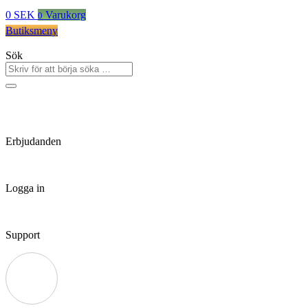
0
SEK
Varukorg
0
Butiksmeny
Sök
Erbjudanden
Logga in
Support