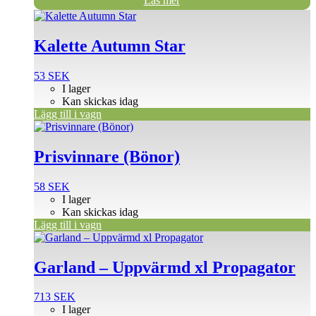
Läs mer
Kalette Autumn Star
53
SEK
I lager
Kan skickas idag
Lägg till i vagn
Prisvinnare (Bönor)
58
SEK
I lager
Kan skickas idag
Lägg till i vagn
Garland – Uppvärmd xl Propagator
713
SEK
I lager