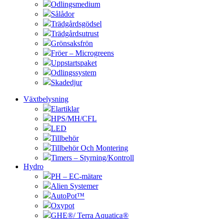
Odlingsmedium
Sålådor
Trädgårdsgödsel
Trädgårdsutrust
Grönsaksfrön
Fröer – Microgreens
Uppstartspaket
Odlingssystem
Skadedjur
Växtbelysning
Elartiklar
HPS/MH/CFL
LED
Tillbehör
Tillbehör Och Montering
Timers – Styrning/Kontroll
Hydro
PH – EC-mätare
Alien Systemer
AutoPot™
Oxypot
GHE®/ Terra Aquatica®