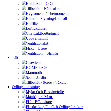
Koldioxid – CO2
Tillbehör – Nätkrukor
Hygrometer / Thermometer
Klimat – Styrning/kontroll
Kulfilter
Luftfuktighet
Ona Luktborttagning
Uppvärmning
Ventilationskit
Fläkt – Utsug
Ventilation – Slangar
Tält
Growtent
HOMEbox®
Mammoth
Secret Jardin
Tillbehör / Scrog / Växtnät
Odlingsutrustning
Mylar Och Bassängfolie
Måttbägare M.m.
PH – EC-mätare
Plastkrukor, Fat Och Odlingsbrickor