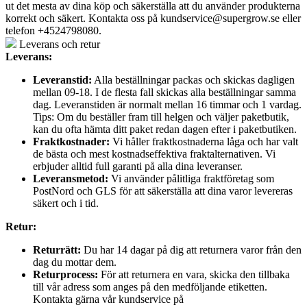
ut det mesta av dina köp och säkerställa att du använder produkterna
korrekt och säkert. Kontakta oss på
kundservice@supergrow.se
eller
telefon +4524798080.
Leverans och retur
Leverans:
Leveranstid:
Alla beställningar packas och skickas dagligen
mellan 09-18. I de flesta fall skickas alla beställningar samma
dag. Leveranstiden är normalt mellan 16 timmar och 1 vardag.
Tips: Om du beställer fram till helgen och väljer paketbutik,
kan du ofta hämta ditt paket redan dagen efter i paketbutiken.
Fraktkostnader:
Vi håller fraktkostnaderna låga och har valt
de bästa och mest kostnadseffektiva fraktalternativen. Vi
erbjuder alltid full garanti på alla dina leveranser.
Leveransmetod:
Vi använder pålitliga fraktföretag som
PostNord och GLS för att säkerställa att dina varor levereras
säkert och i tid.
Retur:
Returrätt:
Du har 14 dagar på dig att returnera varor från den
dag du mottar dem.
Returprocess:
För att returnera en vara, skicka den tillbaka
till vår adress som anges på den medföljande etiketten.
Kontakta gärna vår kundservice på