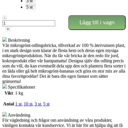
3 st
5 st
groddbricka
-
Lägg till i vagn
-
37x23cm
+
mängd
Beskrivning
Vår mikrogrönt-odlingsbricka, tillverkad av 100 % återvunnen plast,
i en stark design som klarar de flesta hem och deras egen mysiga
mikrogröntproduktion. När du får vår bricka är den redo för jord,
kokosprodukt eller vår hampamatta! Designa själv din odling precis
som du vill, du kan eventuellt dela upp den och plantera flera sorter i
en låda eller gå helt mikrogrönt-bananas och göra en stor mix av alla
dina favoritgroddar! Det är bara din egen fantasi som sätter
gränserna!
Specifikationer
Vikt
1 kg
Antal
1 st
,
10 st
,
3 st
,
5 st
Användning
För vägledning och frågor om användning av våra produkter,
vänligen kontakta vår kundservice. Vi är här för att hjälpa dig att få