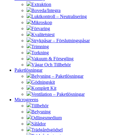
Extraktion
Boveda/Integra
Luktkontroll – Neutralisering
Mikroskop
Förvaring
Kvalitetstest
Strykpåsar – Förslutningspåsar
Trimning
Torkning
Vakuum & Försegling
Vågar Och Tillbehör
Paketlösningar
Belysning – Paketlösningar
Gödningskit
Komplett Kit
Ventilation – Paketlösningar
Microgreens
Tillbehör
Belysning
Odlingsmedium
Sålådor
Trädgårdsgödsel