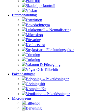
Plantstöd
Skadedjurskontroll
Väskor
Efterbehandling
Extraktion
Boveda/Integra
Luktkontroll – Neutralisering
Mikroskop
Förvaring
Kvalitetstest
Strykpåsar – Förslutningspåsar
Trimning
Torkning
Vakuum & Försegling
Vågar Och Tillbehör
Paketlösningar
Belysning – Paketlösningar
Gödningskit
Komplett Kit
Ventilation – Paketlösningar
Microgreens
Tillbehör
Belysning