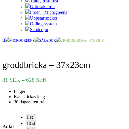
Trädgårdsutrust
Grönsaksfrön
Fröer – Microgreens
Uppstartspaket
Odlingssystem
Skadedjur
MICROGREENS
SÅLÅDOR
GRODDBRICKA – 37X23CM
groddbricka – 37x23cm
Prisintervall:
81
SEK
–
628
SEK
81 SEK
I lager
till
Kan skickas idag
628 SEK
30 dagars returrätt
1 st
10 st
Antal