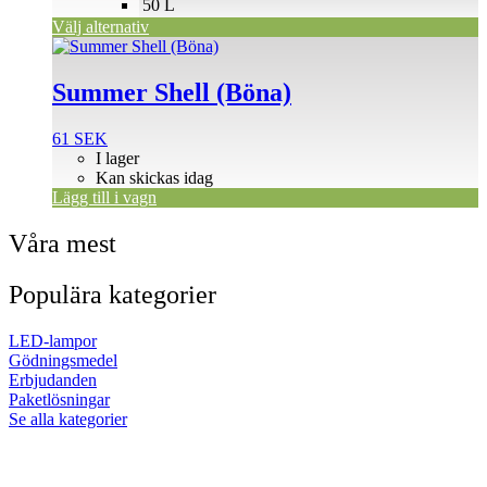
väljas
50 L
på
Välj alternativ
produktsidan
Summer Shell (Böna)
61
SEK
I lager
Kan skickas idag
Lägg till i vagn
Våra mest
Populära kategorier
LED-lampor
Gödningsmedel
Erbjudanden
Paketlösningar
Se alla kategorier