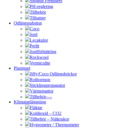
Shogun Fertilisers
PH-reglering
Tillbehör
Tillsatser
Odlingssubstrat
Coco
Jord
Lecakulor
Perlit
Jordförbättring
Rockwool
Vermiculite
Plantstart
Jiffy/Coco Odlingsbrickor
Rothormon
Sticklingpropagator
Värmemattor
Tillbehör—-
Klimatanläggning
Fläktar
Koldioxid – CO2
Tillbehör – Nätkrukor
Hygrometer / Thermometer