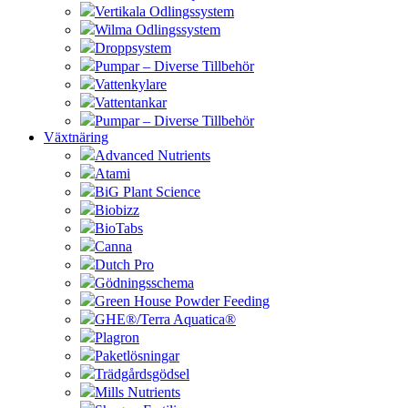
Vertikala Odlingssystem
Wilma Odlingssystem
Droppsystem
Pumpar – Diverse Tillbehör
Vattenkylare
Vattentankar
Pumpar – Diverse Tillbehör
Växtnäring
Advanced Nutrients
Atami
BiG Plant Science
Biobizz
BioTabs
Canna
Dutch Pro
Gödningsschema
Green House Powder Feeding
GHE®/Terra Aquatica®
Plagron
Paketlösningar
Trädgårdsgödsel
Mills Nutrients