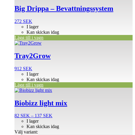
Big Drippa – Bevattningssystem
272
SEK
I lager
Kan skickas idag
Lägg till i vagn
Tray2Grow
912
SEK
I lager
Kan skickas idag
Lägg till i vagn
Den
här
produkten
Biobizz light mix
har
flera
Prisintervall:
82
SEK
–
137
SEK
varianter.
82 SEK
I lager
De
till
Kan skickas idag
olika
137 SEK
Välj variant:
alternativen