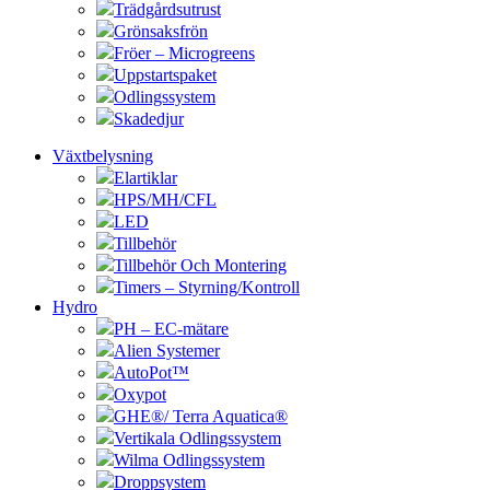
Trädgårdsutrust
Grönsaksfrön
Fröer – Microgreens
Uppstartspaket
Odlingssystem
Skadedjur
Växtbelysning
Elartiklar
HPS/MH/CFL
LED
Tillbehör
Tillbehör Och Montering
Timers – Styrning/Kontroll
Hydro
PH – EC-mätare
Alien Systemer
AutoPot™
Oxypot
GHE®/ Terra Aquatica®
Vertikala Odlingssystem
Wilma Odlingssystem
Droppsystem