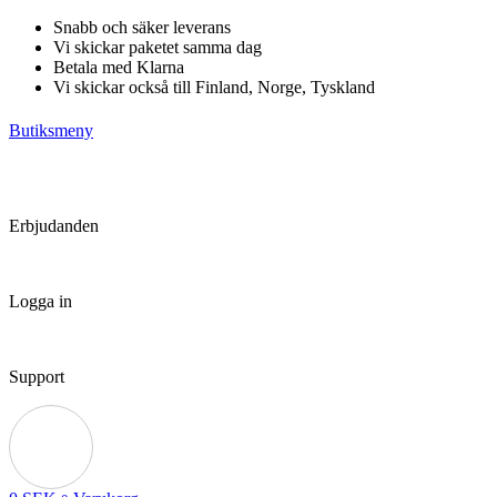
Hoppa
Snabb och säker leverans
till
Vi skickar paketet samma dag
innehåll
Betala med Klarna
Vi skickar också till Finland, Norge, Tyskland
Butiksmeny
Erbjudanden
Logga in
Support