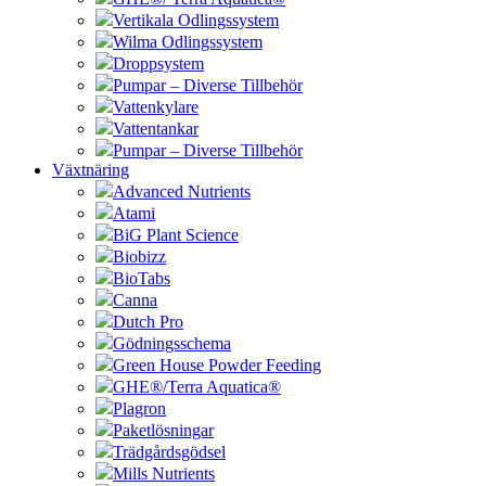
Vertikala Odlingssystem
Wilma Odlingssystem
Droppsystem
Pumpar – Diverse Tillbehör
Vattenkylare
Vattentankar
Pumpar – Diverse Tillbehör
Växtnäring
Advanced Nutrients
Atami
BiG Plant Science
Biobizz
BioTabs
Canna
Dutch Pro
Gödningsschema
Green House Powder Feeding
GHE®/Terra Aquatica®
Plagron
Paketlösningar
Trädgårdsgödsel
Mills Nutrients