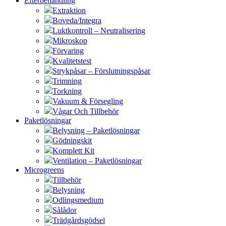
Efterbehandling
Extraktion
Boveda/Integra
Luktkontroll – Neutralisering
Mikroskop
Förvaring
Kvalitetstest
Strykpåsar – Förslutningspåsar
Trimning
Torkning
Vakuum & Försegling
Vågar Och Tillbehör
Paketlösningar
Belysning – Paketlösningar
Gödningskit
Komplett Kit
Ventilation – Paketlösningar
Microgreens
Tillbehör
Belysning
Odlingsmedium
Sålådor
Trädgårdsgödsel