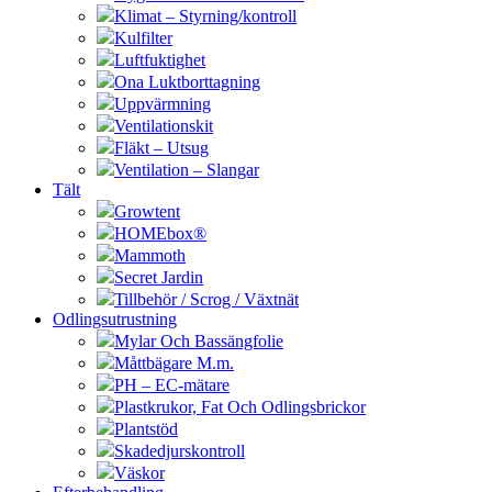
Klimat – Styrning/kontroll
Kulfilter
Luftfuktighet
Ona Luktborttagning
Uppvärmning
Ventilationskit
Fläkt – Utsug
Ventilation – Slangar
Tält
Growtent
HOMEbox®
Mammoth
Secret Jardin
Tillbehör / Scrog / Växtnät
Odlingsutrustning
Mylar Och Bassängfolie
Måttbägare M.m.
PH – EC-mätare
Plastkrukor, Fat Och Odlingsbrickor
Plantstöd
Skadedjurskontroll
Väskor