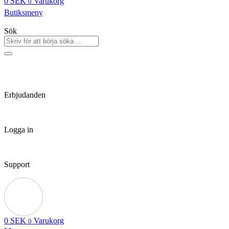
0
SEK
Varukorg
0
Butiksmeny
Sök
Erbjudanden
Logga in
Support
0
SEK
Varukorg
0