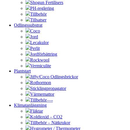
Shogun Fertilisers
PH-reglering
Tillbehör
Tillsatser
Odlingssubstrat
Coco
Jord
Lecakulor
Perlit
Jordförbättring
Rockwool
Vermiculite
Plantstart
Jiffy/Coco Odlingsbrickor
Rothormon
Sticklingpropagator
Värmemattor
Tillbehör—-
Klimatanläggning
Fläktar
Koldioxid – CO2
Tillbehör – Nätkrukor
Hygrometer / Thermometer