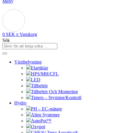
Meny
0
SEK
Varukorg
0
Sök
Växtbelysning
Elartiklar
HPS/MH/CFL
LED
Tillbehör
Tillbehör Och Montering
Timers – Styrning/Kontroll
Hydro
PH – EC-mätare
Alien Systemer
AutoPot™
Oxypot
GHE®/ Terra Aquatica®