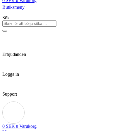
0
SEK
Varukorg
0
Butiksmeny
Sök
Erbjudanden
Logga in
Support
0
SEK
Varukorg
0