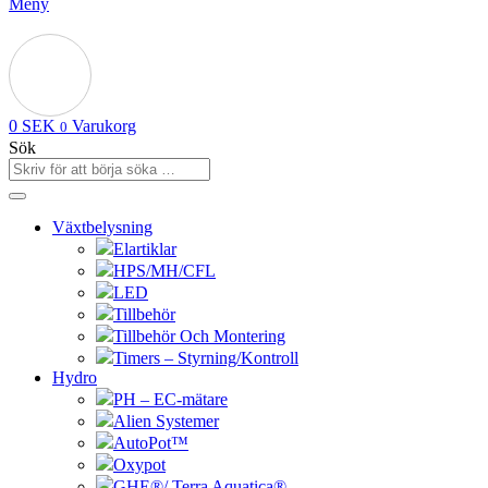
Meny
0
SEK
Varukorg
0
Sök
Växtbelysning
Elartiklar
HPS/MH/CFL
LED
Tillbehör
Tillbehör Och Montering
Timers – Styrning/Kontroll
Hydro
PH – EC-mätare
Alien Systemer
AutoPot™
Oxypot
GHE®/ Terra Aquatica®