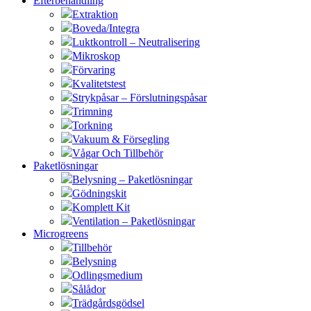
Efterbehandling
Extraktion
Boveda/Integra
Luktkontroll – Neutralisering
Mikroskop
Förvaring
Kvalitetstest
Strykpåsar – Förslutningspåsar
Trimning
Torkning
Vakuum & Försegling
Vågar Och Tillbehör
Paketlösningar
Belysning – Paketlösningar
Gödningskit
Komplett Kit
Ventilation – Paketlösningar
Microgreens
Tillbehör
Belysning
Odlingsmedium
Sålådor
Trädgårdsgödsel