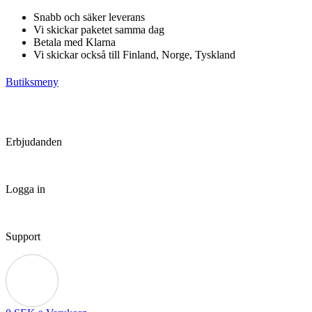
Hoppa
Snabb och säker leverans
till
Vi skickar paketet samma dag
innehåll
Betala med Klarna
Vi skickar också till Finland, Norge, Tyskland
Butiksmeny
Erbjudanden
Logga in
Support