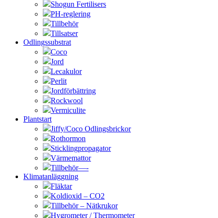
Shogun Fertilisers
PH-reglering
Tillbehör
Tillsatser
Odlingssubstrat
Coco
Jord
Lecakulor
Perlit
Jordförbättring
Rockwool
Vermiculite
Plantstart
Jiffy/Coco Odlingsbrickor
Rothormon
Sticklingpropagator
Värmemattor
Tillbehör—-
Klimatanläggning
Fläktar
Koldioxid – CO2
Tillbehör – Nätkrukor
Hygrometer / Thermometer