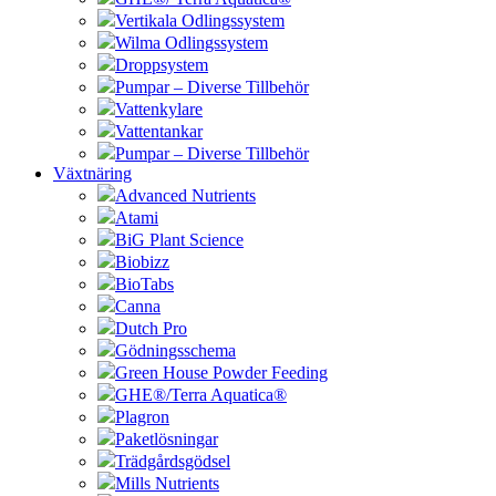
Vertikala Odlingssystem
Wilma Odlingssystem
Droppsystem
Pumpar – Diverse Tillbehör
Vattenkylare
Vattentankar
Pumpar – Diverse Tillbehör
Växtnäring
Advanced Nutrients
Atami
BiG Plant Science
Biobizz
BioTabs
Canna
Dutch Pro
Gödningsschema
Green House Powder Feeding
GHE®/Terra Aquatica®
Plagron
Paketlösningar
Trädgårdsgödsel
Mills Nutrients