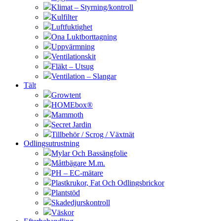
Klimat – Styrning/kontroll
Kulfilter
Luftfuktighet
Ona Luktborttagning
Uppvärmning
Ventilationskit
Fläkt – Utsug
Ventilation – Slangar
Tält
Growtent
HOMEbox®
Mammoth
Secret Jardin
Tillbehör / Scrog / Växtnät
Odlingsutrustning
Mylar Och Bassängfolie
Måttbägare M.m.
PH – EC-mätare
Plastkrukor, Fat Och Odlingsbrickor
Plantstöd
Skadedjurskontroll
Väskor