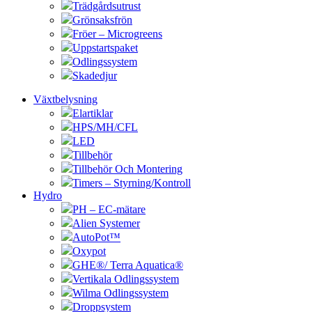
Trädgårdsutrust
Grönsaksfrön
Fröer – Microgreens
Uppstartspaket
Odlingssystem
Skadedjur
Växtbelysning
Elartiklar
HPS/MH/CFL
LED
Tillbehör
Tillbehör Och Montering
Timers – Styrning/Kontroll
Hydro
PH – EC-mätare
Alien Systemer
AutoPot™
Oxypot
GHE®/ Terra Aquatica®
Vertikala Odlingssystem
Wilma Odlingssystem
Droppsystem