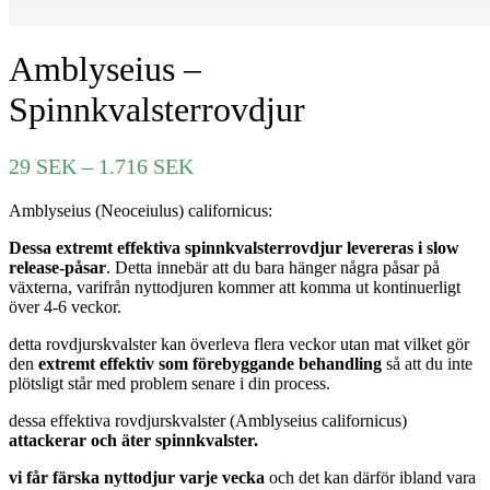
Amblyseius –
Spinnkvalsterrovdjur
Prisintervall:
29
SEK
–
1.716
SEK
29 SEK
Amblyseius (Neoceiulus) californicus:
till
1.716 SEK
Dessa extremt effektiva spinnkvalsterrovdjur levereras i slow
release-påsar
. Detta innebär att du bara hänger några påsar på
växterna, varifrån nyttodjuren kommer att komma ut kontinuerligt
över 4-6 veckor.
detta rovdjurskvalster kan överleva flera veckor utan mat vilket gör
den
extremt effektiv som förebyggande behandling
så att du inte
plötsligt står med problem senare i din process.
dessa effektiva rovdjurskvalster (Amblyseius californicus)
attackerar och äter spinnkvalster.
vi får färska nyttodjur varje vecka
och det kan därför ibland vara