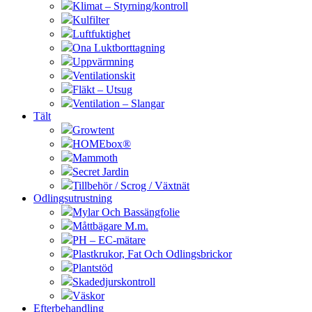
Klimat – Styrning/kontroll
Kulfilter
Luftfuktighet
Ona Luktborttagning
Uppvärmning
Ventilationskit
Fläkt – Utsug
Ventilation – Slangar
Tält
Growtent
HOMEbox®
Mammoth
Secret Jardin
Tillbehör / Scrog / Växtnät
Odlingsutrustning
Mylar Och Bassängfolie
Måttbägare M.m.
PH – EC-mätare
Plastkrukor, Fat Och Odlingsbrickor
Plantstöd
Skadedjurskontroll
Väskor
Efterbehandling