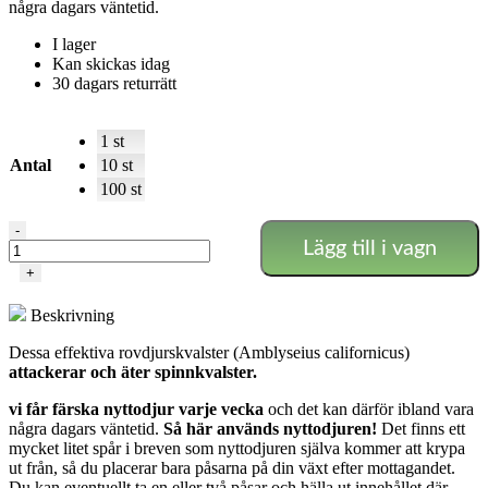
några dagars väntetid.
I lager
Kan skickas idag
30 dagars returrätt
1 st
Antal
10 st
100 st
Amblyseius
-
Lägg till i vagn
-
Spinnkvalsterrovdjur
+
mängd
Beskrivning
Dessa effektiva rovdjurskvalster (Amblyseius californicus)
attackerar och äter spinnkvalster.
vi får färska nyttodjur varje vecka
och det kan därför ibland vara
några dagars väntetid.
Så här används nyttodjuren!
Det finns ett
mycket litet spår i breven som nyttodjuren själva kommer att krypa
ut från, så du placerar bara påsarna på din växt efter mottagandet.
Du kan eventuellt ta en eller två påsar och hälla ut innehållet där