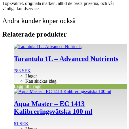
Topkvalitet, originala märken, alltid de bästa priserna, och vår
vänliga kundservice
Andra kunder köper också
Relaterade produkter
Tarantula 1L – Advanced Nutrients
783
SEK
I lager
Kan skickas idag
Lägg till i vagn
Aqua Master – EC 1413
Kalibreringsvätska 100 ml
61
SEK
I lager