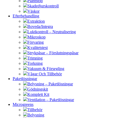
Plantstöd
Skadedjurskontroll
Väskor
Efterbehandling
Extraktion
Boveda/Integra
Luktkontroll – Neutralisering
Mikroskop
Förvaring
Kvalitetstest
Strykpåsar – Förslutningspåsar
Trimning
Torkning
Vakuum & Försegling
Vågar Och Tillbehör
Paketlösningar
Belysning – Paketlösningar
Gödningskit
Komplett Kit
Ventilation – Paketlösningar
Microgreens
Tillbehör
Belysning