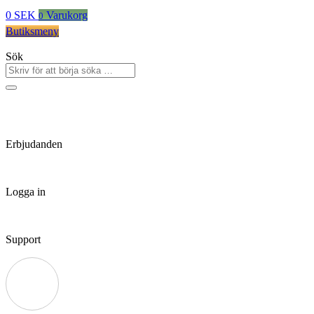
0
SEK
Varukorg
0
Butiksmeny
Sök
Erbjudanden
Logga in
Support