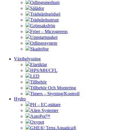
Odlingsmedium
Sålådor
Trädgårdsgödsel
Trädgårdsutrust
Grönsaksfrön
Fröer – Microgreens
Uppstartspaket
Odlingssystem
Skadedjur
Växtbelysning
Elartiklar
HPS/MH/CFL
LED
Tillbehör
Tillbehör Och Montering
Timers – Styrning/Kontroll
Hydro
PH – EC-mätare
Alien Systemer
AutoPot™
Oxypot
GHE®/ Terra Aquatica®