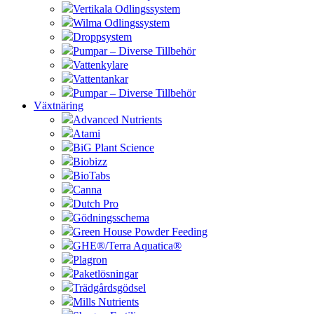
Vertikala Odlingssystem
Wilma Odlingssystem
Droppsystem
Pumpar – Diverse Tillbehör
Vattenkylare
Vattentankar
Pumpar – Diverse Tillbehör
Växtnäring
Advanced Nutrients
Atami
BiG Plant Science
Biobizz
BioTabs
Canna
Dutch Pro
Gödningsschema
Green House Powder Feeding
GHE®/Terra Aquatica®
Plagron
Paketlösningar
Trädgårdsgödsel
Mills Nutrients