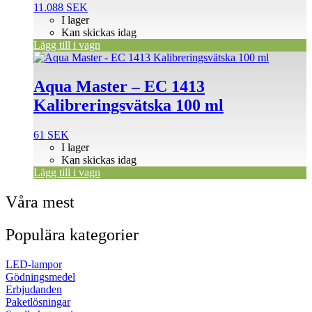
11.088
SEK
I lager
Kan skickas idag
Lägg till i vagn
Aqua Master – EC 1413
Kalibreringsvätska 100 ml
61
SEK
I lager
Kan skickas idag
Lägg till i vagn
Våra mest
Populära kategorier
LED-lampor
Gödningsmedel
Erbjudanden
Paketlösningar