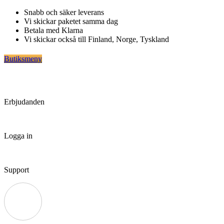
Hoppa
Snabb och säker leverans
till
Vi skickar paketet samma dag
innehåll
Betala med Klarna
Vi skickar också till Finland, Norge, Tyskland
Butiksmeny
Erbjudanden
Logga in
Support