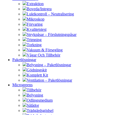
Extraktion
Boveda/Integra
Luktkontroll – Neutralisering
Mikroskop
Förvaring
Kvalitetstest
Strykpåsar – Förslutningspåsar
Trimning
Torkning
Vakuum & Försegling
Vågar Och Tillbehör
Paketlösningar
Belysning – Paketlösningar
Gödningskit
Komplett Kit
Ventilation – Paketlösningar
Microgreens
Tillbehör
Belysning
Odlingsmedium
Sålådor
Trädgårdsgödsel