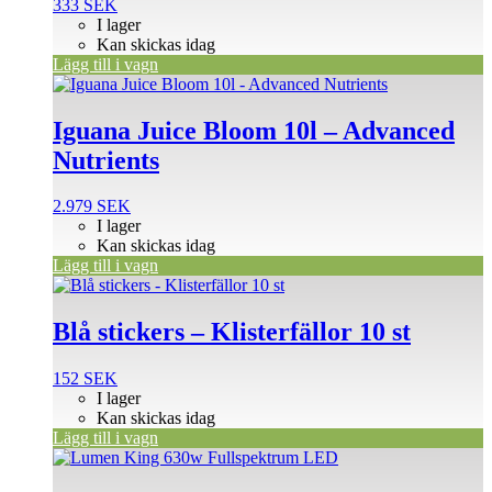
333
SEK
I lager
Kan skickas idag
Lägg till i vagn
Iguana Juice Bloom 10l – Advanced
Nutrients
2.979
SEK
I lager
Kan skickas idag
Lägg till i vagn
Blå stickers – Klisterfällor 10 st
152
SEK
I lager
Kan skickas idag
Lägg till i vagn