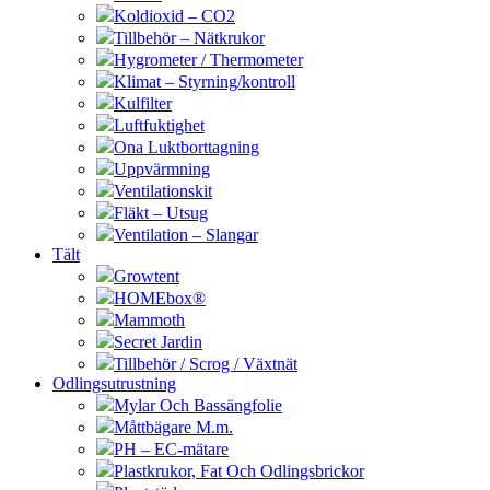
Koldioxid – CO2
Tillbehör – Nätkrukor
Hygrometer / Thermometer
Klimat – Styrning/kontroll
Kulfilter
Luftfuktighet
Ona Luktborttagning
Uppvärmning
Ventilationskit
Fläkt – Utsug
Ventilation – Slangar
Tält
Growtent
HOMEbox®
Mammoth
Secret Jardin
Tillbehör / Scrog / Växtnät
Odlingsutrustning
Mylar Och Bassängfolie
Måttbägare M.m.
PH – EC-mätare
Plastkrukor, Fat Och Odlingsbrickor