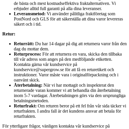
de bästa och mest kostnadseffektiva fraktalternativen. Vi
erbjuder alltid full garanti på alla dina leveranser.
Leveransmetod:
Vi använder pålitliga fraktföretag som
PostNord och GLS för att säkerställa att dina varor levereras
säkert och i tid.
Retur:
Returrätt:
Du har 14 dagar på dig att returnera varor från den
dag du mottar dem.
Returprocess:
För att returnera en vara, skicka den tillbaka
till vår adress som anges på den medföljande etiketten.
Kontakta gärna vår kundservice på
kundservice@supergrow.se för att få en returetikett och
instruktioner. Varor måste vara i originalförpackning och i
oanvänt skick.
Återbetalning:
När vi har mottagit och inspekterat den
returnerade varan kommer vi att behandla din återbetalning
inom 5-7 vardagar. Återbetalningen görs via den ursprungliga
betalningsmetoden.
Returfrakt:
Om returen beror på ett fel från vår sida täcker vi
returfrakten. I andra fall är det kundens ansvar att betala för
returfrakten.
För ytterligare frågor, vänligen kontakta vår kundservice på