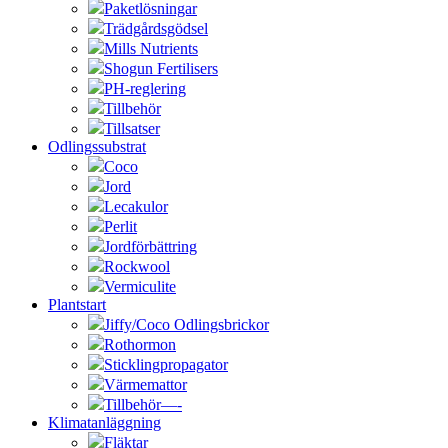
Paketlösningar
Trädgårdsgödsel
Mills Nutrients
Shogun Fertilisers
PH-reglering
Tillbehör
Tillsatser
Odlingssubstrat
Coco
Jord
Lecakulor
Perlit
Jordförbättring
Rockwool
Vermiculite
Plantstart
Jiffy/Coco Odlingsbrickor
Rothormon
Sticklingpropagator
Värmemattor
Tillbehör—-
Klimatanläggning
Fläktar