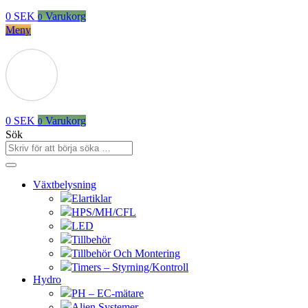
0
SEK
Varukorg
0
Meny
0
SEK
Varukorg
0
Sök
Växtbelysning
Elartiklar
HPS/MH/CFL
LED
Tillbehör
Tillbehör Och Montering
Timers – Styrning/Kontroll
Hydro
PH – EC-mätare
Alien Systemer