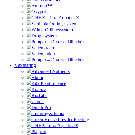
AutoPot™
Oxypot
GHE®/ Terra Aquatica®
Vertikala Odlingssystem
Wilma Odlingssystem
Droppsystem
Pumpar – Diverse Tillbehör
Vattenkylare
Vattentankar
Pumpar – Diverse Tillbehör
Växtnäring
Advanced Nutrients
Atami
BiG Plant Science
Biobizz
BioTabs
Canna
Dutch Pro
Gödningsschema
Green House Powder Feeding
GHE®/Terra Aquatica®
Plagron