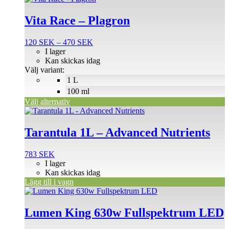
här
produkten
Vita Race – Plagron
har
flera
Prisintervall:
120
SEK
–
470
SEK
varianter.
120 SEK
I lager
De
till
Kan skickas idag
olika
470 SEK
Välj variant:
alternativen
1 L
kan
väljas
100 ml
på
Välj alternativ
produktsidan
Tarantula 1L – Advanced Nutrients
783
SEK
I lager
Kan skickas idag
Lägg till i vagn
Lumen King 630w Fullspektrum LED