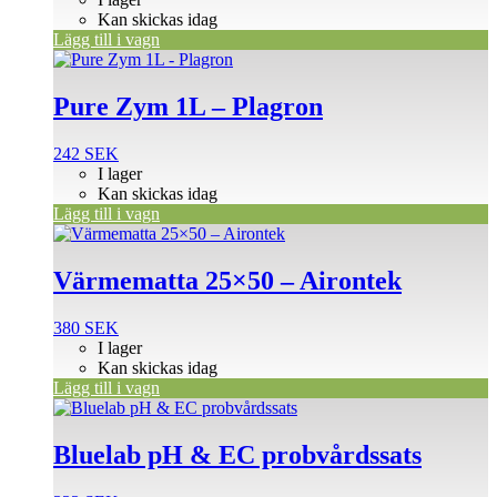
Kan skickas idag
Lägg till i vagn
Pure Zym 1L – Plagron
242
SEK
I lager
Kan skickas idag
Lägg till i vagn
Värmematta 25×50 – Airontek
380
SEK
I lager
Kan skickas idag
Lägg till i vagn
Bluelab pH & EC probvårdssats