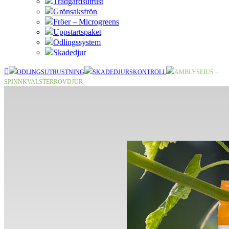
Trädgårdsutrust
Grönsaksfrön
Fröer – Microgreens
Uppstartspaket
Odlingssystem
Skadedjur
ODLINGSUTRUSTNING
SKADEDJURSKONTROLL
AMBLYSEIUS –
SPINNKVALSTERROVDJUR