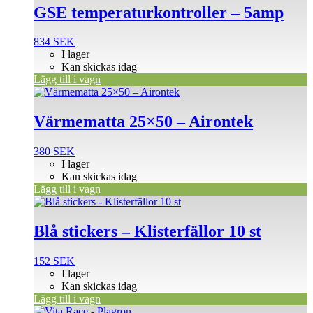
GSE temperaturkontroller – 5amp
834
SEK
I lager
Kan skickas idag
Lägg till i vagn
Värmematta 25×50 – Airontek
380
SEK
I lager
Kan skickas idag
Lägg till i vagn
Blå stickers – Klisterfällor 10 st
152
SEK
I lager
Kan skickas idag
Lägg till i vagn
Den