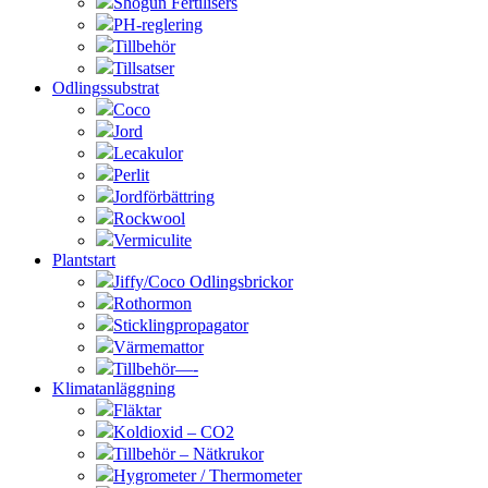
Shogun Fertilisers
PH-reglering
Tillbehör
Tillsatser
Odlingssubstrat
Coco
Jord
Lecakulor
Perlit
Jordförbättring
Rockwool
Vermiculite
Plantstart
Jiffy/Coco Odlingsbrickor
Rothormon
Sticklingpropagator
Värmemattor
Tillbehör—-
Klimatanläggning
Fläktar
Koldioxid – CO2
Tillbehör – Nätkrukor
Hygrometer / Thermometer