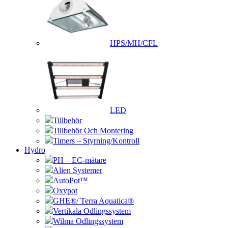
HPS/MH/CFL
LED
Tillbehör
Tillbehör Och Montering
Timers – Styrning/Kontroll
Hydro
PH – EC-mätare
Alien Systemer
AutoPot™
Oxypot
GHE®/ Terra Aquatica®
Vertikala Odlingssystem
Wilma Odlingssystem