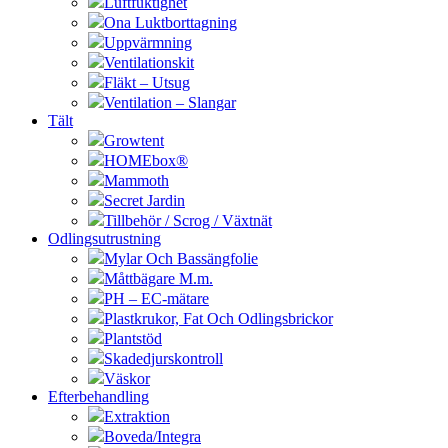
Luftfuktighet
Ona Luktborttagning
Uppvärmning
Ventilationskit
Fläkt – Utsug
Ventilation – Slangar
Tält
Growtent
HOMEbox®
Mammoth
Secret Jardin
Tillbehör / Scrog / Växtnät
Odlingsutrustning
Mylar Och Bassängfolie
Måttbägare M.m.
PH – EC-mätare
Plastkrukor, Fat Och Odlingsbrickor
Plantstöd
Skadedjurskontroll
Väskor
Efterbehandling
Extraktion
Boveda/Integra