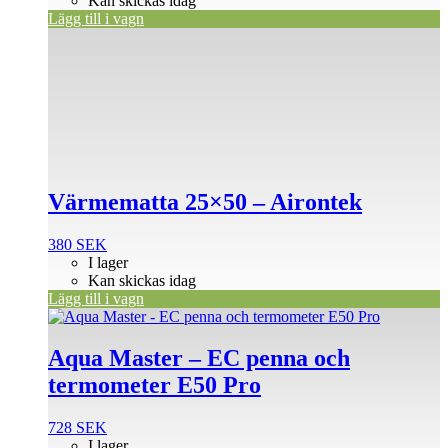
Kan skickas idag
Lägg till i vagn
Värmematta 25×50 – Airontek
380
SEK
I lager
Kan skickas idag
Lägg till i vagn
Aqua Master – EC penna och
termometer E50 Pro
728
SEK
I lager