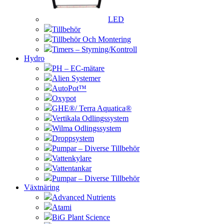
LED
Tillbehör
Tillbehör Och Montering
Timers – Styrning/Kontroll
Hydro
PH – EC-mätare
Alien Systemer
AutoPot™
Oxypot
GHE®/ Terra Aquatica®
Vertikala Odlingssystem
Wilma Odlingssystem
Droppsystem
Pumpar – Diverse Tillbehör
Vattenkylare
Vattentankar
Pumpar – Diverse Tillbehör
Växtnäring
Advanced Nutrients
Atami
BiG Plant Science