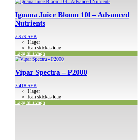
Iguana Juice Bloom 10l – Advanced
Nutrients
2.979
SEK
I lager
Kan skickas idag
Lägg till i vagn
Vipar Spectra – P2000
3.418
SEK
I lager
Kan skickas idag
Lägg till i vagn