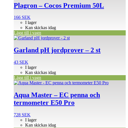
Plagron – Cocos Premium 50L
166
SEK
I lager
Kan skickas idag
Lägg till i vagn
Garland pH jordprover – 2 st
43
SEK
I lager
Kan skickas idag
Lägg till i vagn
Aqua Master – EC penna och
termometer E50 Pro
728
SEK
I lager
Kan skickas idag