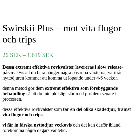
Swirskii Plus – mot vita flugor
och trips
Prisintervall:
26
SEK
–
1.619
SEK
26 SEK
Dessa extremt effektiva rovkvalster levereras i slow release-
till
påsar
. Dvs att du bara hänger några påsar på växterna, varifrån
1.619 SEK
nyttodjuren kommer att komma ut löpande under 4-6 veckor.
denna metod gör dem
extremt effektiva som förebyggande
behandling
så att du inte plötsligt står med problem senare i
processen.
dessa effektiva rovkvalster som
tar en del olika skadedjur, främst
vita flugor och trips
.
vi får in färska nyttodjur veckovis
och det kan därför ibland
förekomma några dagars väntetid.