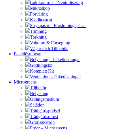
Luktkontroll – Neutralisering
Mikroskop
Förvaring
Kvalitetstest
Strykpåsar – Förslutningspåsar
Trimning
Torkning
Vakuum & Försegling
Vågar Och Tillbehör
Paketlösningar
Belysning – Paketlösningar
Gödningskit
Komplett Kit
Ventilation – Paketlösningar
Microgreens
Tillbehör
Belysning
Odlingsmedium
Sålådor
Trädgårdsgödsel
Trädgårdsutrust
Grönsaksfrön
Fröer – Microgreens