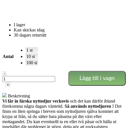
I lager
Kan skickas idag
30 dagars returrätt
1 st
Antal
10 st
100 st
Swirskii
-
Lägg till i vagn
Plus
-
+
mot
vita
Beskrivning
flugor
Vi får in färska nyttodjur veckovis
och det kan därför ibland
och
förekomma några dagars väntetid.
Så används nyttodjuren !
Det
trips
finns en liten springa i breven som nyttodjuren själva kommer att
mängd
krypa ut från, så du sätter bara påsarna på din växt efter
mottagandet. Du kan eventuellt ta en eller två påsar och hälla ut
innehållet där problemet är störst, detta gör att rovkvalstren