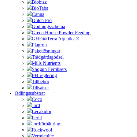
Biobizz
BioTabs
Canna
Dutch Pro
Gödningsschema
Green House Powder Feeding
GHE®/Terra Aquatica®
Plagron
Paketlösningar
Trädgårdsgödsel
Mills Nutrients
Shogun Fertilisers
PH-reglering
Tillbehör
Tillsatser
Odlingssubstrat
Coco
Jord
Lecakulor
Perlit
Jordförbättring
Rockwool
Vermiculite