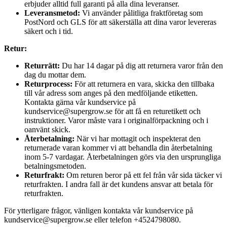
erbjuder alltid full garanti på alla dina leveranser.
Leveransmetod:
Vi använder pålitliga fraktföretag som
PostNord och GLS för att säkerställa att dina varor levereras
säkert och i tid.
Retur:
Returrätt:
Du har 14 dagar på dig att returnera varor från den
dag du mottar dem.
Returprocess:
För att returnera en vara, skicka den tillbaka
till vår adress som anges på den medföljande etiketten.
Kontakta gärna vår kundservice på
kundservice@supergrow.se för att få en returetikett och
instruktioner. Varor måste vara i originalförpackning och i
oanvänt skick.
Återbetalning:
När vi har mottagit och inspekterat den
returnerade varan kommer vi att behandla din återbetalning
inom 5-7 vardagar. Återbetalningen görs via den ursprungliga
betalningsmetoden.
Returfrakt:
Om returen beror på ett fel från vår sida täcker vi
returfrakten. I andra fall är det kundens ansvar att betala för
returfrakten.
För ytterligare frågor, vänligen kontakta vår kundservice på
kundservice@supergrow.se eller telefon +4524798080.