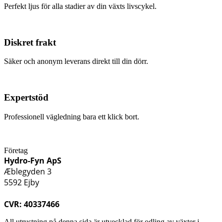
Perfekt ljus för alla stadier av din växts livscykel.
Diskret frakt
Säker och anonym leverans direkt till din dörr.
Expertstöd
Professionell vägledning bara ett klick bort.
Företag
Hydro-Fyn ApS
Æblegyden 3
5592 Ejby
CVR: 40337466
All utrustning på denna sida är utvecklad för odling av växter i