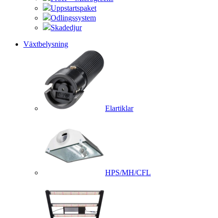
Uppstartspaket
Odlingssystem
Skadedjur
Växtbelysning
Elartiklar
HPS/MH/CFL