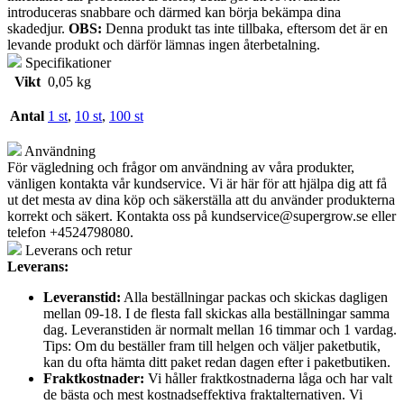
introduceras snabbare och därmed kan börja bekämpa dina
skadedjur.
OBS:
Denna produkt tas inte tillbaka, eftersom det är en
levande produkt och därför lämnas ingen återbetalning.
Specifikationer
Vikt
0,05 kg
Antal
1 st
,
10 st
,
100 st
Användning
För vägledning och frågor om användning av våra produkter,
vänligen kontakta vår kundservice. Vi är här för att hjälpa dig att få
ut det mesta av dina köp och säkerställa att du använder produkterna
korrekt och säkert. Kontakta oss på
kundservice@supergrow.se
eller
telefon +4524798080.
Leverans och retur
Leverans:
Leveranstid:
Alla beställningar packas och skickas dagligen
mellan 09-18. I de flesta fall skickas alla beställningar samma
dag. Leveranstiden är normalt mellan 16 timmar och 1 vardag.
Tips: Om du beställer fram till helgen och väljer paketbutik,
kan du ofta hämta ditt paket redan dagen efter i paketbutiken.
Fraktkostnader:
Vi håller fraktkostnaderna låga och har valt
de bästa och mest kostnadseffektiva fraktalternativen. Vi