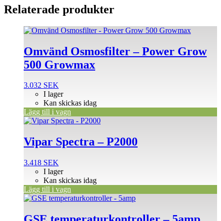
Relaterade produkter
Omvänd Osmosfilter – Power Grow
500 Growmax
3.032
SEK
I lager
Kan skickas idag
Lägg till i vagn
Vipar Spectra – P2000
3.418
SEK
I lager
Kan skickas idag
Lägg till i vagn
GSE temperaturkontroller – 5amp