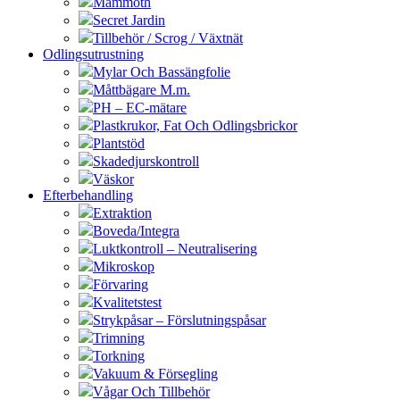
Mammoth
Secret Jardin
Tillbehör / Scrog / Växtnät
Odlingsutrustning
Mylar Och Bassängfolie
Måttbägare M.m.
PH – EC-mätare
Plastkrukor, Fat Och Odlingsbrickor
Plantstöd
Skadedjurskontroll
Väskor
Efterbehandling
Extraktion
Boveda/Integra
Luktkontroll – Neutralisering
Mikroskop
Förvaring
Kvalitetstest
Strykpåsar – Förslutningspåsar
Trimning
Torkning
Vakuum & Försegling
Vågar Och Tillbehör