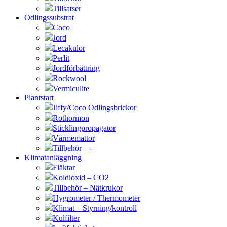
Tillsatser
Odlingssubstrat
Coco
Jord
Lecakulor
Perlit
Jordförbättring
Rockwool
Vermiculite
Plantstart
Jiffy/Coco Odlingsbrickor
Rothormon
Sticklingpropagator
Värmemattor
Tillbehör—-
Klimatanläggning
Fläktar
Koldioxid – CO2
Tillbehör – Nätkrukor
Hygrometer / Thermometer
Klimat – Styrning/kontroll
Kulfilter