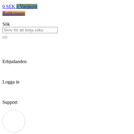
0
SEK
Varukorg
0
Butiksmeny
Sök
Erbjudanden
Logga in
Support