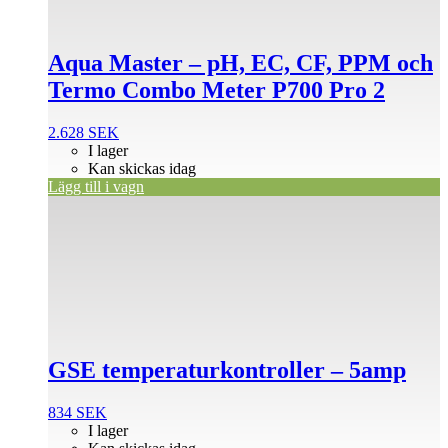
Aqua Master – pH, EC, CF, PPM och
Termo Combo Meter P700 Pro 2
2.628
SEK
I lager
Kan skickas idag
Lägg till i vagn
GSE temperaturkontroller – 5amp
834
SEK
I lager