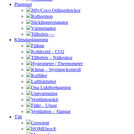
Plantstart
Jiffy/Coco Odlingsbrickor
Rothormon
Sticklingpropagator
Värmemattor
Tillbehör—-
Klimatanläggning
Fläktar
Koldioxid – CO2
Tillbehör – Nätkrukor
Hygrometer / Thermometer
Klimat – Styrning/kontroll
Kulfilter
Luftfuktighet
Ona Luktborttagning
Uppvärmning
Ventilationskit
Fläkt – Utsug
Ventilation – Slangar
Tält
Growtent
HOMEbox®