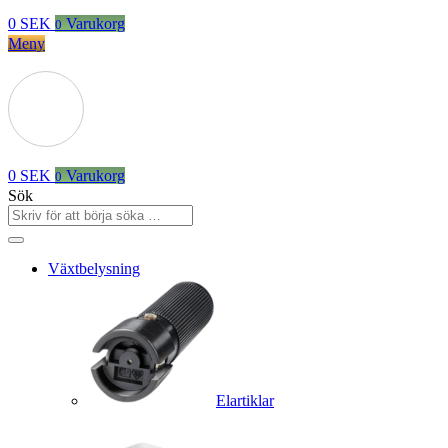
0
SEK
Varukorg
0
Meny
0
SEK
Varukorg
0
Sök
Växtbelysning
Elartiklar