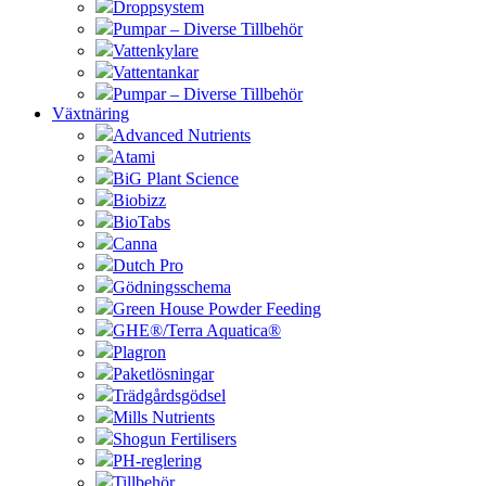
Droppsystem
Pumpar – Diverse Tillbehör
Vattenkylare
Vattentankar
Pumpar – Diverse Tillbehör
Växtnäring
Advanced Nutrients
Atami
BiG Plant Science
Biobizz
BioTabs
Canna
Dutch Pro
Gödningsschema
Green House Powder Feeding
GHE®/Terra Aquatica®
Plagron
Paketlösningar
Trädgårdsgödsel
Mills Nutrients
Shogun Fertilisers
PH-reglering
Tillbehör