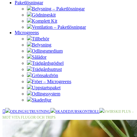
Paketlösningar
Belysning – Paketlösningar
Gödningskit
Komplett Kit
Ventilation – Paketlösningar
Microgreens
Tillbehör
Belysning
Odlingsmedium
Sålådor
Trädgårdsgödsel
Trädgårdsutrust
Grönsaksfrön
Fröer – Microgreens
Uppstartspaket
Odlingssystem
Skadedjur
ODLINGSUTRUSTNING
SKADEDJURSKONTROLL
SWIRSKII PLUS –
MOT VITA FLUGOR OCH TRIPS