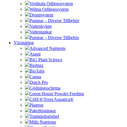
Vertikala Odlingssystem
Wilma Odlingssystem
Droppsystem
Pumpar – Diverse Tillbehör
Vattenkylare
Vattentankar
Pumpar – Diverse Tillbehör
Växtnäring
Advanced Nutrients
Atami
BiG Plant Science
Biobizz
BioTabs
Canna
Dutch Pro
Gödningsschema
Green House Powder Feeding
GHE®/Terra Aquatica®
Plagron
Paketlösningar
Trädgårdsgödsel
Mills Nutrients