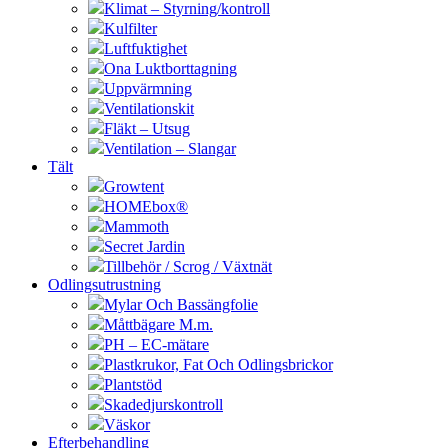
Klimat – Styrning/kontroll
Kulfilter
Luftfuktighet
Ona Luktborttagning
Uppvärmning
Ventilationskit
Fläkt – Utsug
Ventilation – Slangar
Tält
Growtent
HOMEbox®
Mammoth
Secret Jardin
Tillbehör / Scrog / Växtnät
Odlingsutrustning
Mylar Och Bassängfolie
Måttbägare M.m.
PH – EC-mätare
Plastkrukor, Fat Och Odlingsbrickor
Plantstöd
Skadedjurskontroll
Väskor
Efterbehandling