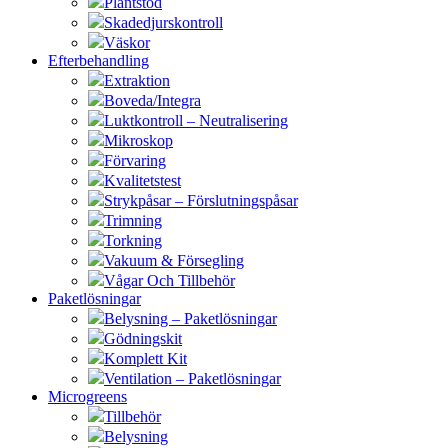
Plantstöd
Skadedjurskontroll
Väskor
Efterbehandling
Extraktion
Boveda/Integra
Luktkontroll – Neutralisering
Mikroskop
Förvaring
Kvalitetstest
Strykpåsar – Förslutningspåsar
Trimning
Torkning
Vakuum & Försegling
Vågar Och Tillbehör
Paketlösningar
Belysning – Paketlösningar
Gödningskit
Komplett Kit
Ventilation – Paketlösningar
Microgreens
Tillbehör
Belysning