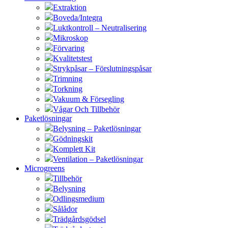
Extraktion
Boveda/Integra
Luktkontroll – Neutralisering
Mikroskop
Förvaring
Kvalitetstest
Strykpåsar – Förslutningspåsar
Trimning
Torkning
Vakuum & Försegling
Vågar Och Tillbehör
Paketlösningar
Belysning – Paketlösningar
Gödningskit
Komplett Kit
Ventilation – Paketlösningar
Microgreens
Tillbehör
Belysning
Odlingsmedium
Sålådor
Trädgårdsgödsel