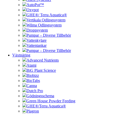
AutoPot™
Oxypot
GHE®/ Terra Aquatica®
Vertikala Odlingssystem
Wilma Odlingssystem
Droppsystem
Pumpar – Diverse Tillbehör
Vattenkylare
Vattentankar
Pumpar – Diverse Tillbehör
Växtnäring
Advanced Nutrients
Atami
BiG Plant Science
Biobizz
BioTabs
Canna
Dutch Pro
Gödningsschema
Green House Powder Feeding
GHE®/Terra Aquatica®
Plagron