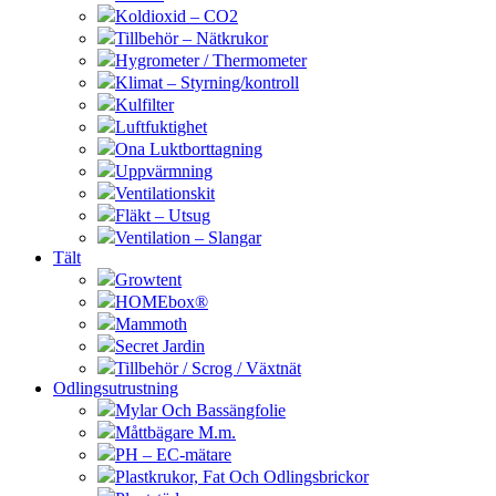
Koldioxid – CO2
Tillbehör – Nätkrukor
Hygrometer / Thermometer
Klimat – Styrning/kontroll
Kulfilter
Luftfuktighet
Ona Luktborttagning
Uppvärmning
Ventilationskit
Fläkt – Utsug
Ventilation – Slangar
Tält
Growtent
HOMEbox®
Mammoth
Secret Jardin
Tillbehör / Scrog / Växtnät
Odlingsutrustning
Mylar Och Bassängfolie
Måttbägare M.m.
PH – EC-mätare
Plastkrukor, Fat Och Odlingsbrickor