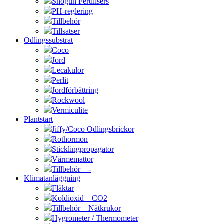
Shogun Fertilisers
PH-reglering
Tillbehör
Tillsatser
Odlingssubstrat
Coco
Jord
Lecakulor
Perlit
Jordförbättring
Rockwool
Vermiculite
Plantstart
Jiffy/Coco Odlingsbrickor
Rothormon
Sticklingpropagator
Värmemattor
Tillbehör—-
Klimatanläggning
Fläktar
Koldioxid – CO2
Tillbehör – Nätkrukor
Hygrometer / Thermometer