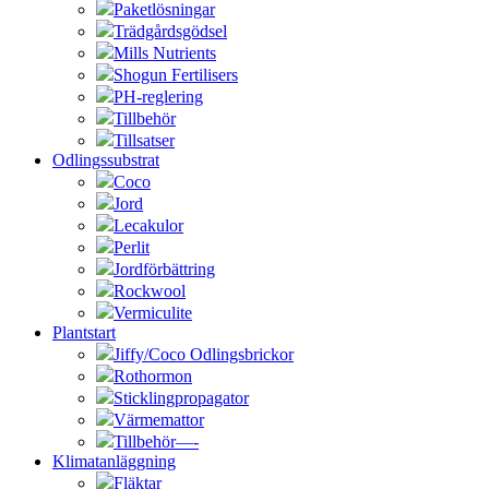
Paketlösningar
Trädgårdsgödsel
Mills Nutrients
Shogun Fertilisers
PH-reglering
Tillbehör
Tillsatser
Odlingssubstrat
Coco
Jord
Lecakulor
Perlit
Jordförbättring
Rockwool
Vermiculite
Plantstart
Jiffy/Coco Odlingsbrickor
Rothormon
Sticklingpropagator
Värmemattor
Tillbehör—-
Klimatanläggning
Fläktar