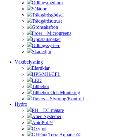
Odlingsmedium
Sålådor
Trädgårdsgödsel
Trädgårdsutrust
Grönsaksfrön
Fröer – Microgreens
Uppstartspaket
Odlingssystem
Skadedjur
Växtbelysning
Elartiklar
HPS/MH/CFL
LED
Tillbehör
Tillbehör Och Montering
Timers – Styrning/Kontroll
Hydro
PH – EC-mätare
Alien Systemer
AutoPot™
Oxypot
GHE®/ Terra Aquatica®