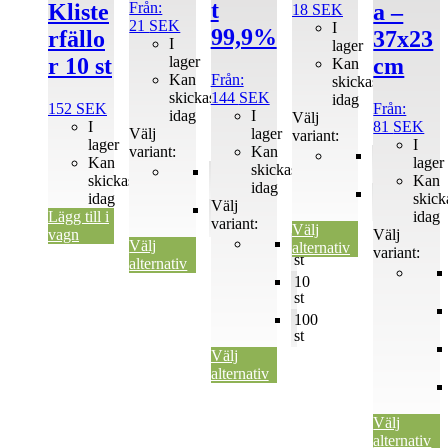
t
Från:
Kliste
a –
18
SEK
väljas
väljas
väljas
väljas
21
SEK
I
på
på
på
på
99,9%
rfällo
37x23
I
lager
produktsidan
produktsidan
produktsidan
produktsida
lager
r 10 st
cm
Kan
Kan
Från:
skickas
skickas
144
SEK
idag
152
SEK
Från:
idag
I
Välj
I
81
SEK
Välj
lager
variant:
lager
I
variant:
Kan
1
Kan
lager
skickas
1
st
skickas
Kan
st
idag
10
idag
skick
Välj
10
st
Lägg till i
idag
variant:
st
Välj
vagn
Välj
1
Välj
alternativ
variant:
st
alternativ
10
st
100
st
Välj
alternativ
Välj
alternativ