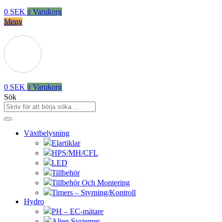
0
SEK
Varukorg
0
Meny
0
SEK
Varukorg
0
Sök
Växtbelysning
Elartiklar
HPS/MH/CFL
LED
Tillbehör
Tillbehör Och Montering
Timers – Styrning/Kontroll
Hydro
PH – EC-mätare
Alien Systemer