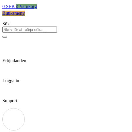
0
SEK
Varukorg
0
Butiksmeny
Sök
Erbjudanden
Logga in
Support