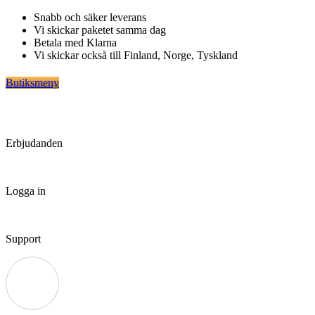
Hoppa
Snabb och säker leverans
till
Vi skickar paketet samma dag
innehåll
Betala med Klarna
Vi skickar också till Finland, Norge, Tyskland
Butiksmeny
Erbjudanden
Logga in
Support