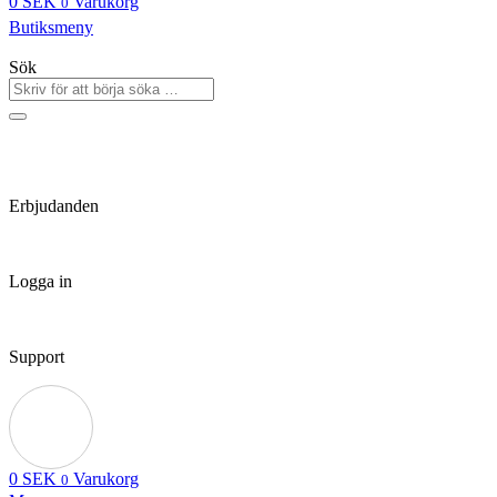
0
SEK
Varukorg
0
Butiksmeny
Sök
Erbjudanden
Logga in
Support
0
SEK
Varukorg
0