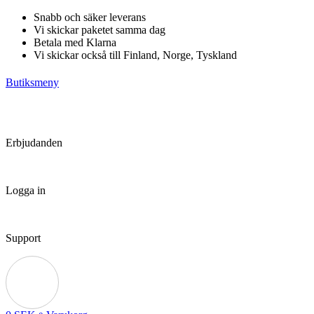
Hoppa
Snabb och säker leverans
till
Vi skickar paketet samma dag
innehåll
Betala med Klarna
Vi skickar också till Finland, Norge, Tyskland
Butiksmeny
Erbjudanden
Logga in
Support