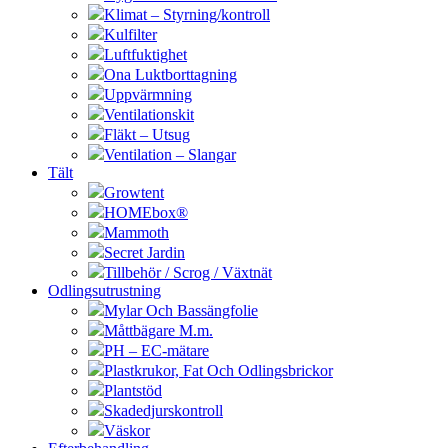
Klimat – Styrning/kontroll
Kulfilter
Luftfuktighet
Ona Luktborttagning
Uppvärmning
Ventilationskit
Fläkt – Utsug
Ventilation – Slangar
Tält
Growtent
HOMEbox®
Mammoth
Secret Jardin
Tillbehör / Scrog / Växtnät
Odlingsutrustning
Mylar Och Bassängfolie
Måttbägare M.m.
PH – EC-mätare
Plastkrukor, Fat Och Odlingsbrickor
Plantstöd
Skadedjurskontroll
Väskor