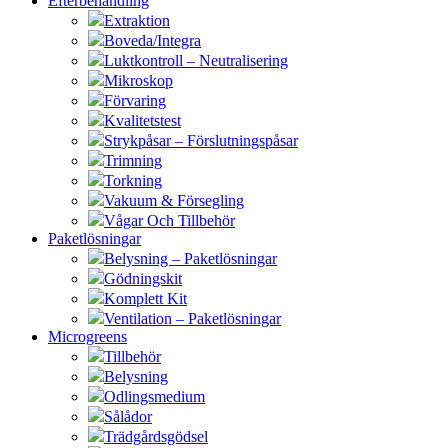
Efterbehandling
Extraktion
Boveda/Integra
Luktkontroll – Neutralisering
Mikroskop
Förvaring
Kvalitetstest
Strykpåsar – Förslutningspåsar
Trimning
Torkning
Vakuum & Försegling
Vågar Och Tillbehör
Paketlösningar
Belysning – Paketlösningar
Gödningskit
Komplett Kit
Ventilation – Paketlösningar
Microgreens
Tillbehör
Belysning
Odlingsmedium
Sålådor
Trädgårdsgödsel