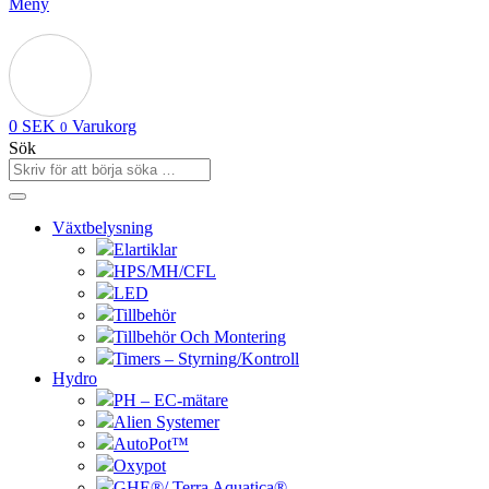
Meny
0
SEK
Varukorg
0
Sök
Växtbelysning
Elartiklar
HPS/MH/CFL
LED
Tillbehör
Tillbehör Och Montering
Timers – Styrning/Kontroll
Hydro
PH – EC-mätare
Alien Systemer
AutoPot™
Oxypot
GHE®/ Terra Aquatica®