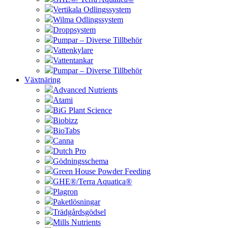
Vertikala Odlingssystem
Wilma Odlingssystem
Droppsystem
Pumpar – Diverse Tillbehör
Vattenkylare
Vattentankar
Pumpar – Diverse Tillbehör
Växtnäring
Advanced Nutrients
Atami
BiG Plant Science
Biobizz
BioTabs
Canna
Dutch Pro
Gödningsschema
Green House Powder Feeding
GHE®/Terra Aquatica®
Plagron
Paketlösningar
Trädgårdsgödsel
Mills Nutrients