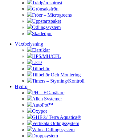
Trädgårdsutrust
Grönsaksfrön
Fröer – Microgreens
Uppstartspaket
Odlingssystem
Skadedjur
Växtbelysning
Elartiklar
HPS/MH/CFL
LED
Tillbehör
Tillbehör Och Montering
Timers – Styrning/Kontroll
Hydro
PH – EC-mätare
Alien Systemer
AutoPot™
Oxypot
GHE®/ Terra Aquatica®
Vertikala Odlingssystem
Wilma Odlingssystem
Droppsystem