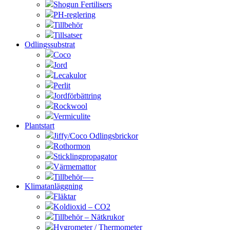
Shogun Fertilisers
PH-reglering
Tillbehör
Tillsatser
Odlingssubstrat
Coco
Jord
Lecakulor
Perlit
Jordförbättring
Rockwool
Vermiculite
Plantstart
Jiffy/Coco Odlingsbrickor
Rothormon
Sticklingpropagator
Värmemattor
Tillbehör—-
Klimatanläggning
Fläktar
Koldioxid – CO2
Tillbehör – Nätkrukor
Hygrometer / Thermometer