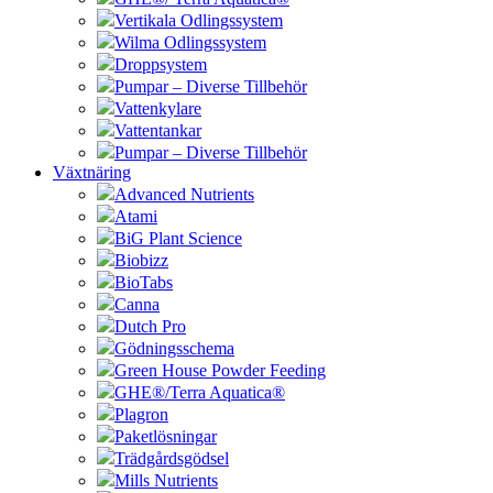
Vertikala Odlingssystem
Wilma Odlingssystem
Droppsystem
Pumpar – Diverse Tillbehör
Vattenkylare
Vattentankar
Pumpar – Diverse Tillbehör
Växtnäring
Advanced Nutrients
Atami
BiG Plant Science
Biobizz
BioTabs
Canna
Dutch Pro
Gödningsschema
Green House Powder Feeding
GHE®/Terra Aquatica®
Plagron
Paketlösningar
Trädgårdsgödsel
Mills Nutrients