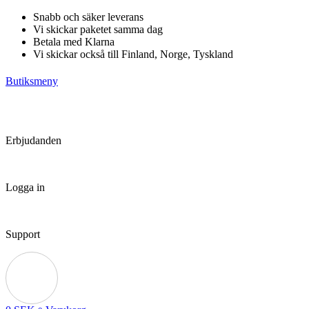
Hoppa
Snabb och säker leverans
till
Vi skickar paketet samma dag
innehåll
Betala med Klarna
Vi skickar också till Finland, Norge, Tyskland
Butiksmeny
Erbjudanden
Logga in
Support