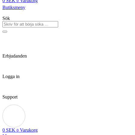
0
SEK
Varukorg
0
Butiksmeny
Sök
Erbjudanden
Logga in
Support
0
SEK
Varukorg
0