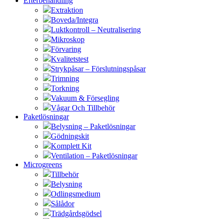
Efterbehandling
Extraktion
Boveda/Integra
Luktkontroll – Neutralisering
Mikroskop
Förvaring
Kvalitetstest
Strykpåsar – Förslutningspåsar
Trimning
Torkning
Vakuum & Försegling
Vågar Och Tillbehör
Paketlösningar
Belysning – Paketlösningar
Gödningskit
Komplett Kit
Ventilation – Paketlösningar
Microgreens
Tillbehör
Belysning
Odlingsmedium
Sålådor
Trädgårdsgödsel