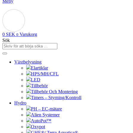
Meny
0
SEK
Varukorg
0
Sök
Växtbelysning
Elartiklar
HPS/MH/CFL
LED
Tillbehör
Tillbehör Och Montering
Timers – Styrning/Kontroll
Hydro
PH – EC-mätare
Alien Systemer
AutoPot™
Oxypot
GHE®/ Terra Aquatica®