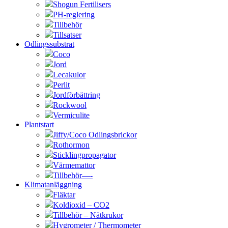
Shogun Fertilisers
PH-reglering
Tillbehör
Tillsatser
Odlingssubstrat
Coco
Jord
Lecakulor
Perlit
Jordförbättring
Rockwool
Vermiculite
Plantstart
Jiffy/Coco Odlingsbrickor
Rothormon
Sticklingpropagator
Värmemattor
Tillbehör—-
Klimatanläggning
Fläktar
Koldioxid – CO2
Tillbehör – Nätkrukor
Hygrometer / Thermometer