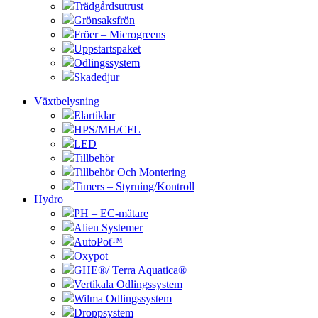
Trädgårdsutrust
Grönsaksfrön
Fröer – Microgreens
Uppstartspaket
Odlingssystem
Skadedjur
Växtbelysning
Elartiklar
HPS/MH/CFL
LED
Tillbehör
Tillbehör Och Montering
Timers – Styrning/Kontroll
Hydro
PH – EC-mätare
Alien Systemer
AutoPot™
Oxypot
GHE®/ Terra Aquatica®
Vertikala Odlingssystem
Wilma Odlingssystem
Droppsystem