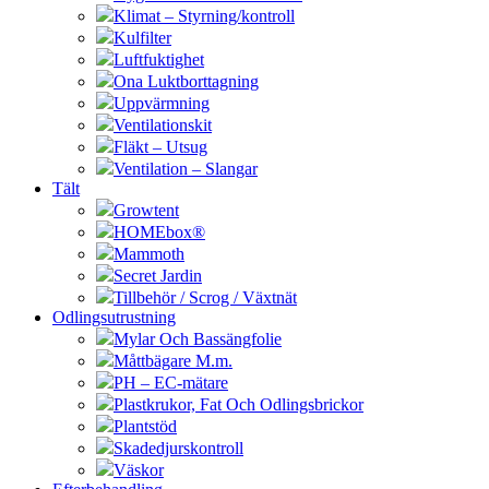
Klimat – Styrning/kontroll
Kulfilter
Luftfuktighet
Ona Luktborttagning
Uppvärmning
Ventilationskit
Fläkt – Utsug
Ventilation – Slangar
Tält
Growtent
HOMEbox®
Mammoth
Secret Jardin
Tillbehör / Scrog / Växtnät
Odlingsutrustning
Mylar Och Bassängfolie
Måttbägare M.m.
PH – EC-mätare
Plastkrukor, Fat Och Odlingsbrickor
Plantstöd
Skadedjurskontroll
Väskor