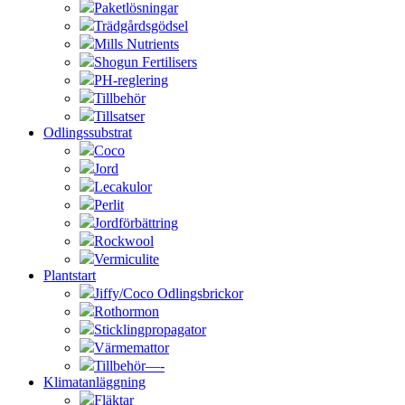
Paketlösningar
Trädgårdsgödsel
Mills Nutrients
Shogun Fertilisers
PH-reglering
Tillbehör
Tillsatser
Odlingssubstrat
Coco
Jord
Lecakulor
Perlit
Jordförbättring
Rockwool
Vermiculite
Plantstart
Jiffy/Coco Odlingsbrickor
Rothormon
Sticklingpropagator
Värmemattor
Tillbehör—-
Klimatanläggning
Fläktar