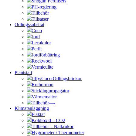
Shogun Fertilisers
PH-reglering
Tillbehör
Tillsatser
Odlingssubstrat
Coco
Jord
Lecakulor
Perlit
Jordförbättring
Rockwool
Vermiculite
Plantstart
Jiffy/Coco Odlingsbrickor
Rothormon
Sticklingpropagator
Värmemattor
Tillbehör—-
Klimatanläggning
Fläktar
Koldioxid – CO2
Tillbehör – Nätkrukor
Hygrometer / Thermometer