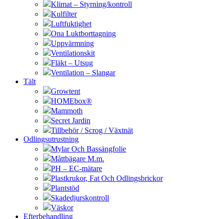
Klimat – Styrning/kontroll
Kulfilter
Luftfuktighet
Ona Luktborttagning
Uppvärmning
Ventilationskit
Fläkt – Utsug
Ventilation – Slangar
Tält
Growtent
HOMEbox®
Mammoth
Secret Jardin
Tillbehör / Scrog / Växtnät
Odlingsutrustning
Mylar Och Bassängfolie
Måttbägare M.m.
PH – EC-mätare
Plastkrukor, Fat Och Odlingsbrickor
Plantstöd
Skadedjurskontroll
Väskor
Efterbehandling