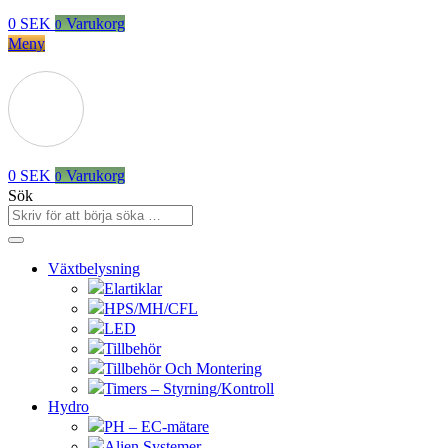
0
SEK
Varukorg
0
Meny
0
SEK
Varukorg
0
Sök
Växtbelysning
Elartiklar
HPS/MH/CFL
LED
Tillbehör
Tillbehör Och Montering
Timers – Styrning/Kontroll
Hydro
PH – EC-mätare
Alien Systemer