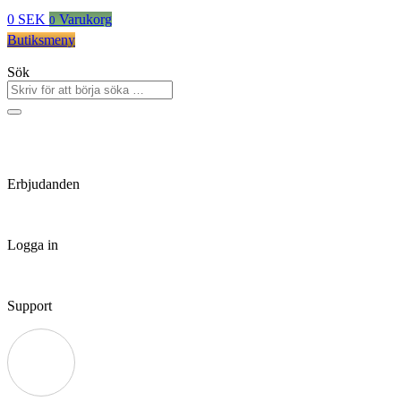
0
SEK
Varukorg
0
Butiksmeny
Sök
Erbjudanden
Logga in
Support