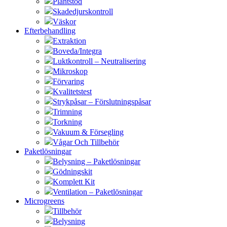
Plantstöd
Skadedjurskontroll
Väskor
Efterbehandling
Extraktion
Boveda/Integra
Luktkontroll – Neutralisering
Mikroskop
Förvaring
Kvalitetstest
Strykpåsar – Förslutningspåsar
Trimning
Torkning
Vakuum & Försegling
Vågar Och Tillbehör
Paketlösningar
Belysning – Paketlösningar
Gödningskit
Komplett Kit
Ventilation – Paketlösningar
Microgreens
Tillbehör
Belysning