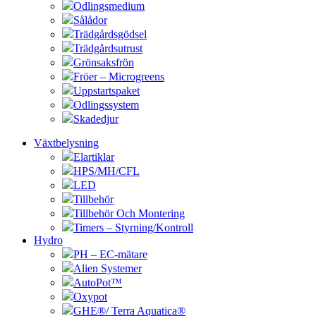
Odlingsmedium
Sålådor
Trädgårdsgödsel
Trädgårdsutrust
Grönsaksfrön
Fröer – Microgreens
Uppstartspaket
Odlingssystem
Skadedjur
Växtbelysning
Elartiklar
HPS/MH/CFL
LED
Tillbehör
Tillbehör Och Montering
Timers – Styrning/Kontroll
Hydro
PH – EC-mätare
Alien Systemer
AutoPot™
Oxypot
GHE®/ Terra Aquatica®