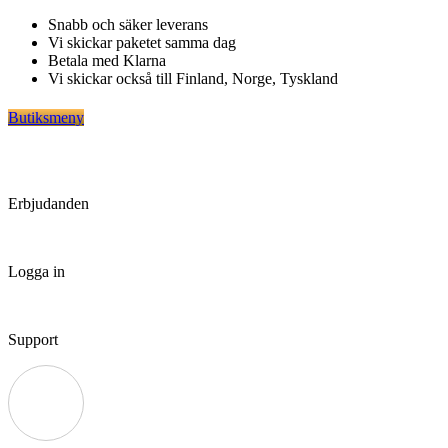
Hoppa
Snabb och säker leverans
till
Vi skickar paketet samma dag
innehåll
Betala med Klarna
Vi skickar också till Finland, Norge, Tyskland
Butiksmeny
Erbjudanden
Logga in
Support