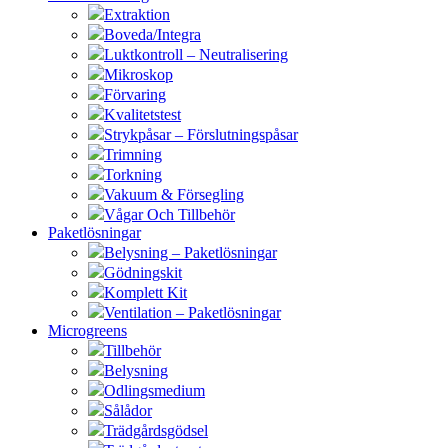
Extraktion
Boveda/Integra
Luktkontroll – Neutralisering
Mikroskop
Förvaring
Kvalitetstest
Strykpåsar – Förslutningspåsar
Trimning
Torkning
Vakuum & Försegling
Vågar Och Tillbehör
Paketlösningar
Belysning – Paketlösningar
Gödningskit
Komplett Kit
Ventilation – Paketlösningar
Microgreens
Tillbehör
Belysning
Odlingsmedium
Sålådor
Trädgårdsgödsel