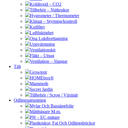
Koldioxid – CO2
Tillbehör – Nätkrukor
Hygrometer / Thermometer
Klimat – Styrning/kontroll
Kulfilter
Luftfuktighet
Ona Luktborttagning
Uppvärmning
Ventilationskit
Fläkt – Utsug
Ventilation – Slangar
Tält
Growtent
HOMEbox®
Mammoth
Secret Jardin
Tillbehör / Scrog / Växtnät
Odlingsutrustning
Mylar Och Bassängfolie
Måttbägare M.m.
PH – EC-mätare
Plastkrukor, Fat Och Odlingsbrickor