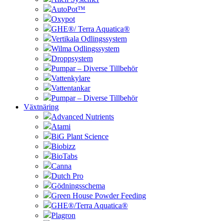
AutoPot™
Oxypot
GHE®/ Terra Aquatica®
Vertikala Odlingssystem
Wilma Odlingssystem
Droppsystem
Pumpar – Diverse Tillbehör
Vattenkylare
Vattentankar
Pumpar – Diverse Tillbehör
Växtnäring
Advanced Nutrients
Atami
BiG Plant Science
Biobizz
BioTabs
Canna
Dutch Pro
Gödningsschema
Green House Powder Feeding
GHE®/Terra Aquatica®
Plagron