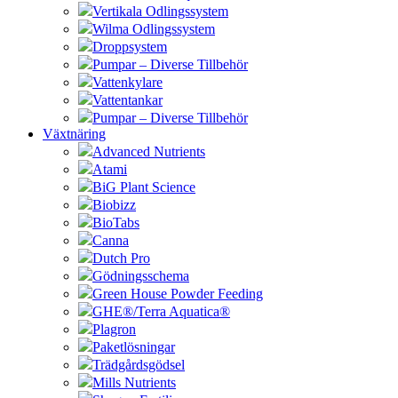
Vertikala Odlingssystem
Wilma Odlingssystem
Droppsystem
Pumpar – Diverse Tillbehör
Vattenkylare
Vattentankar
Pumpar – Diverse Tillbehör
Växtnäring
Advanced Nutrients
Atami
BiG Plant Science
Biobizz
BioTabs
Canna
Dutch Pro
Gödningsschema
Green House Powder Feeding
GHE®/Terra Aquatica®
Plagron
Paketlösningar
Trädgårdsgödsel
Mills Nutrients