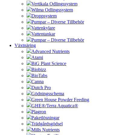
Vertikala Odlingssystem
Wilma Odlingssystem
Droppsystem
Pumpar – Diverse Tillbehör
Vattenkylare
Vattentankar
Pumpar – Diverse Tillbehör
Växtnäring
Advanced Nutrients
Atami
BiG Plant Science
Biobizz
BioTabs
Canna
Dutch Pro
Gödningsschema
Green House Powder Feeding
GHE®/Terra Aquatica®
Plagron
Paketlösningar
Trädgårdsgödsel
Mills Nutrients