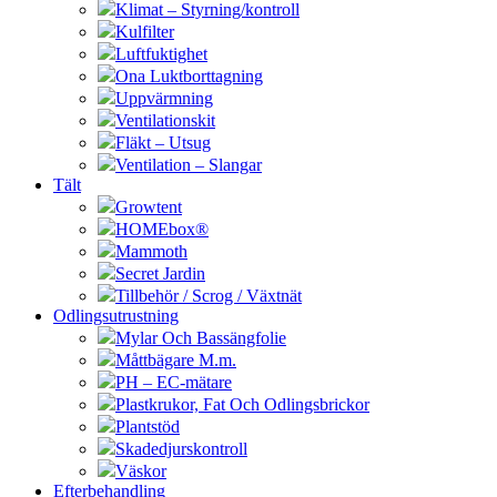
Klimat – Styrning/kontroll
Kulfilter
Luftfuktighet
Ona Luktborttagning
Uppvärmning
Ventilationskit
Fläkt – Utsug
Ventilation – Slangar
Tält
Growtent
HOMEbox®
Mammoth
Secret Jardin
Tillbehör / Scrog / Växtnät
Odlingsutrustning
Mylar Och Bassängfolie
Måttbägare M.m.
PH – EC-mätare
Plastkrukor, Fat Och Odlingsbrickor
Plantstöd
Skadedjurskontroll
Väskor
Efterbehandling