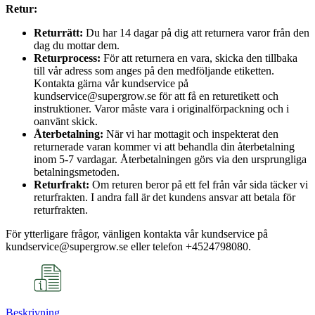
Retur:
Returrätt:
Du har 14 dagar på dig att returnera varor från den
dag du mottar dem.
Returprocess:
För att returnera en vara, skicka den tillbaka
till vår adress som anges på den medföljande etiketten.
Kontakta gärna vår kundservice på
kundservice@supergrow.se för att få en returetikett och
instruktioner. Varor måste vara i originalförpackning och i
oanvänt skick.
Återbetalning:
När vi har mottagit och inspekterat den
returnerade varan kommer vi att behandla din återbetalning
inom 5-7 vardagar. Återbetalningen görs via den ursprungliga
betalningsmetoden.
Returfrakt:
Om returen beror på ett fel från vår sida täcker vi
returfrakten. I andra fall är det kundens ansvar att betala för
returfrakten.
För ytterligare frågor, vänligen kontakta vår kundservice på
kundservice@supergrow.se eller telefon +4524798080.
Beskrivning