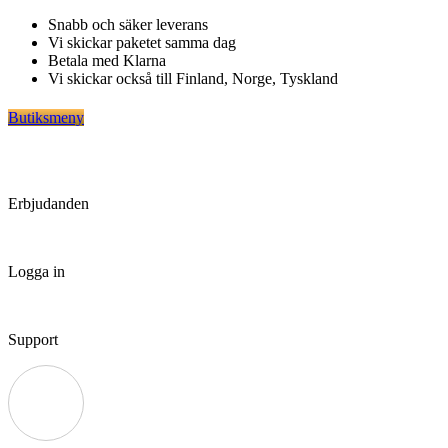
Hoppa
Snabb och säker leverans
till
Vi skickar paketet samma dag
innehåll
Betala med Klarna
Vi skickar också till Finland, Norge, Tyskland
Butiksmeny
Erbjudanden
Logga in
Support