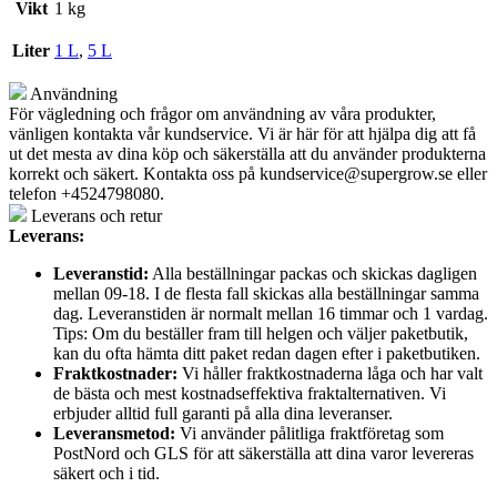
Vikt
1 kg
Liter
1 L
,
5 L
Användning
För vägledning och frågor om användning av våra produkter,
vänligen kontakta vår kundservice. Vi är här för att hjälpa dig att få
ut det mesta av dina köp och säkerställa att du använder produkterna
korrekt och säkert. Kontakta oss på
kundservice@supergrow.se
eller
telefon +4524798080.
Leverans och retur
Leverans:
Leveranstid:
Alla beställningar packas och skickas dagligen
mellan 09-18. I de flesta fall skickas alla beställningar samma
dag. Leveranstiden är normalt mellan 16 timmar och 1 vardag.
Tips: Om du beställer fram till helgen och väljer paketbutik,
kan du ofta hämta ditt paket redan dagen efter i paketbutiken.
Fraktkostnader:
Vi håller fraktkostnaderna låga och har valt
de bästa och mest kostnadseffektiva fraktalternativen. Vi
erbjuder alltid full garanti på alla dina leveranser.
Leveransmetod:
Vi använder pålitliga fraktföretag som
PostNord och GLS för att säkerställa att dina varor levereras
säkert och i tid.