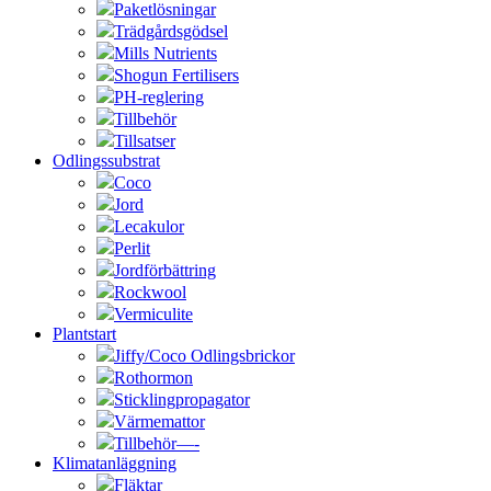
Paketlösningar
Trädgårdsgödsel
Mills Nutrients
Shogun Fertilisers
PH-reglering
Tillbehör
Tillsatser
Odlingssubstrat
Coco
Jord
Lecakulor
Perlit
Jordförbättring
Rockwool
Vermiculite
Plantstart
Jiffy/Coco Odlingsbrickor
Rothormon
Sticklingpropagator
Värmemattor
Tillbehör—-
Klimatanläggning
Fläktar