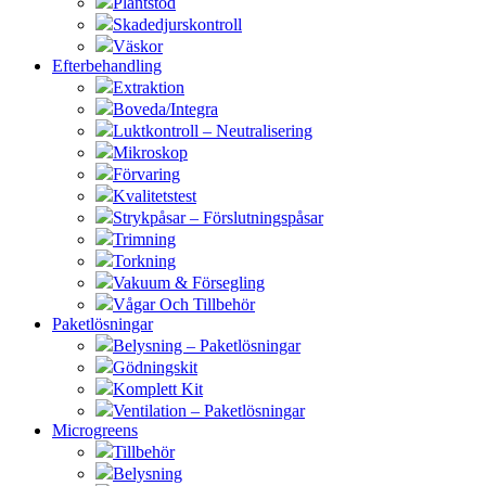
Plantstöd
Skadedjurskontroll
Väskor
Efterbehandling
Extraktion
Boveda/Integra
Luktkontroll – Neutralisering
Mikroskop
Förvaring
Kvalitetstest
Strykpåsar – Förslutningspåsar
Trimning
Torkning
Vakuum & Försegling
Vågar Och Tillbehör
Paketlösningar
Belysning – Paketlösningar
Gödningskit
Komplett Kit
Ventilation – Paketlösningar
Microgreens
Tillbehör
Belysning