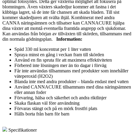
optimal fotosyntes. Detta ger växterna möjlighet att fokusera på
blomningen. Även växters skadedjur kommer att fastna i det
klibbiga lagret, så de inte får chansen att skada bladen. Till sist
kommer skadedjuren att svälta ihjäl. Kombinerat med andra
CANNA näringsämnen och tillsatser kan CANNACURE hjälpa
dina växter att motstå eventuella framtida angrepp och sjukdomar.
Kan användas från början av tillväxten till skörden, tillsammans med
din normala gödningsplan.
Information:
Späd 330 ml koncentrat per 1 liter vatten
Spraya minst en gång i veckan fram till skörden
Använd en fin spruta för att maximera effektiviteten
Förbered inte lösningen mer än tio dagar i förväg
Får inte användas tillsammans med produkter som innehåller
väteperoxid (H2O2)
Blanda inte med andra produkter – blanda endast med vatten
Använd CANNACURE tillsammans med dina näringsämnen
eller annan foder
Förvaring, hälsa och säkerhet och andra riktlinjer
Skaka flaskan väl före användning
Förvaras stängt och på en mörk frostfri plats
Hålls borta från barn för barn
Specifikationer