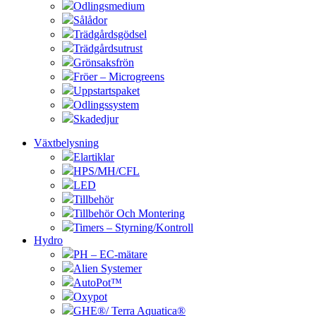
Odlingsmedium
Sålådor
Trädgårdsgödsel
Trädgårdsutrust
Grönsaksfrön
Fröer – Microgreens
Uppstartspaket
Odlingssystem
Skadedjur
Växtbelysning
Elartiklar
HPS/MH/CFL
LED
Tillbehör
Tillbehör Och Montering
Timers – Styrning/Kontroll
Hydro
PH – EC-mätare
Alien Systemer
AutoPot™
Oxypot
GHE®/ Terra Aquatica®