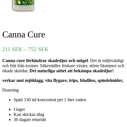
Canna Cure
Prisintervall:
211
SEK
–
752
SEK
211 SEK
Canna cure förhindrar skadedjur och mögel
. Det är miljövänligt
till
och fritt från toxiner. Säkerställer friskare växter, större blommor och
752 SEK
ökade skördar.
Det naturliga sättet att bekämpa skadedjur!
verkar mot mjöldagg, vita flygare, trips, bladlöss, spindelmider,
Dosering
Späd 330 ml koncentrat per 1 liter vatten
I lager
Kan skickas idag
30 dagars returrätt