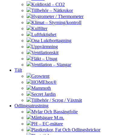
Koldioxid – CO2
Tillbehör – Nätkrukor
Hygrometer / Thermometer
Klimat – Styrning/kontroll
Kulfilter
Luftfuktighet
Ona Luktborttagning
Uppvärmning
Ventilationskit
Fläkt – Utsug
Ventilation – Slangar
Tält
Growtent
HOMEbox®
Mammoth
Secret Jardin
Tillbehör / Scrog / Växtnät
Odlingsutrustning
Mylar Och Bassängfolie
Måttbägare M.m.
PH – EC-mätare
Plastkrukor, Fat Och Odlingsbrickor