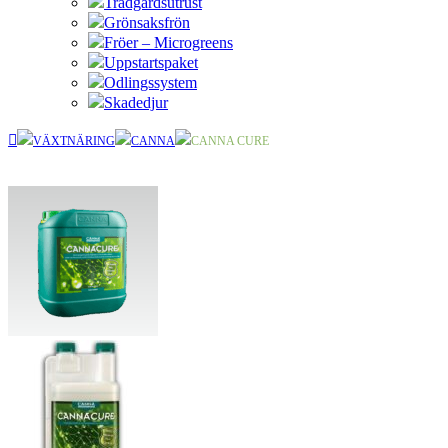
Trädgårdsutrust
Grönsaksfrön
Fröer – Microgreens
Uppstartspaket
Odlingssystem
Skadedjur
VÄXTNÄRING
CANNA
CANNA CURE