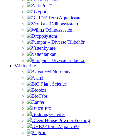
AutoPot™
Oxypot
GHE®/ Terra Aquatica®
Vertikala Odlingssystem
Wilma Odlingssystem
Droppsystem
Pumpar – Diverse Tillbehör
Vattenkylare
Vattentankar
Pumpar – Diverse Tillbehör
Växtnäring
Advanced Nutrients
Atami
BiG Plant Science
Biobizz
BioTabs
Canna
Dutch Pro
Gödningsschema
Green House Powder Feeding
GHE®/Terra Aquatica®
Plagron