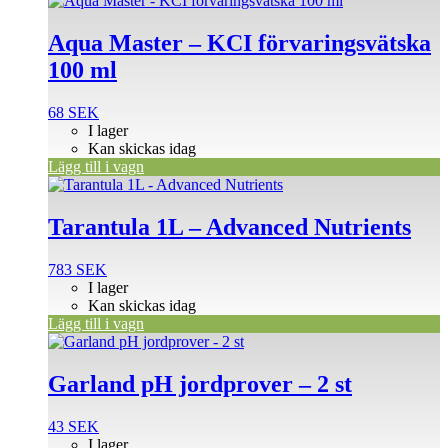
Aqua Master – KCI förvaringsvätska
100 ml
68
SEK
I lager
Kan skickas idag
Lägg till i vagn
Tarantula 1L – Advanced Nutrients
783
SEK
I lager
Kan skickas idag
Lägg till i vagn
Garland pH jordprover – 2 st
43
SEK
I lager