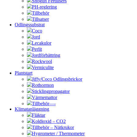
Shogun Fertilisers
PH-reglering
Tillbehör
Tillsatser
Odlingssubstrat
Coco
Jord
Lecakulor
Perlit
Jordförbättring
Rockwool
Vermiculite
Plantstart
Jiffy/Coco Odlingsbrickor
Rothormon
Sticklingpropagator
Värmemattor
Tillbehör—-
Klimatanläggning
Fläktar
Koldioxid – CO2
Tillbehör – Nätkrukor
Hygrometer / Thermometer