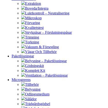
Extraktion
Boveda/Integra
Luktkontroll – Neutralisering
Mikroskop
Förvaring
Kvalitetstest
Strykpåsar – Förslutningspåsar
Trimning
Torkning
Vakuum & Försegling
Vågar Och Tillbehör
Paketlösningar
Belysning – Paketlösningar
Gödningskit
Komplett Kit
Ventilation – Paketlösningar
Microgreens
Tillbehör
Belysning
Odlingsmedium
Sålådor
Trädgårdsgödsel