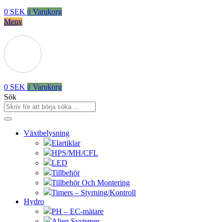
0
SEK
Varukorg
0
Meny
0
SEK
Varukorg
0
Sök
Växtbelysning
Elartiklar
HPS/MH/CFL
LED
Tillbehör
Tillbehör Och Montering
Timers – Styrning/Kontroll
Hydro
PH – EC-mätare
Alien Systemer