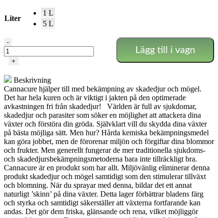
1 L
Liter
5 L
Canna
-
Lägg till i vagn
Cure
mängd
+
Beskrivning
Cannacure hjälper till med bekämpning av skadedjur och mögel.
Det har hela kuren och är viktigt i jakten på den optimerade
avkastningen fri från skadedjur! Världen är full av sjukdomar,
skadedjur och parasiter som söker en möjlighet att attackera dina
växter och förstöra din gröda. Självklart vill du skydda dina växter
på bästa möjliga sätt. Men hur? Hårda kemiska bekämpningsmedel
kan göra jobbet, men de förorenar miljön och förgiftar dina blommor
och frukter. Men generellt fungerar de mer traditionella sjukdoms-
och skadedjursbekämpningsmetoderna bara inte tillräckligt bra.
Cannacure är en produkt som har allt. Miljövänlig eliminerar denna
produkt skadedjur och mögel samtidigt som den stimulerar tillväxt
och blomning. När du sprayar med denna, bildar det ett annat
naturligt ’skinn’ på dina växter. Detta lager förbättrar bladens färg
och styrka och samtidigt säkerställer att växterna fortfarande kan
andas. Det gör dem friska, glänsande och rena, vilket möjliggör