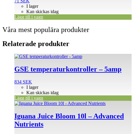
71
SEK
I lager
Kan skickas idag
Lägg till i vagn
Våra mest populära produkter
Relaterade produkter
GSE temperaturkontroller – 5amp
834
SEK
I lager
Kan skickas idag
Lägg till i vagn
Iguana Juice Bloom 10l – Advanced
Nutrients