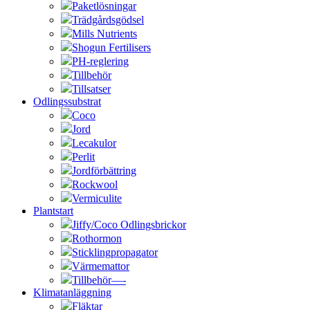
Paketlösningar
Trädgårdsgödsel
Mills Nutrients
Shogun Fertilisers
PH-reglering
Tillbehör
Tillsatser
Odlingssubstrat
Coco
Jord
Lecakulor
Perlit
Jordförbättring
Rockwool
Vermiculite
Plantstart
Jiffy/Coco Odlingsbrickor
Rothormon
Sticklingpropagator
Värmemattor
Tillbehör—-
Klimatanläggning
Fläktar