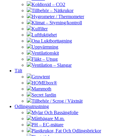
Koldioxid – CO2
Tillbehör – Nätkrukor
Hygrometer / Thermometer
Klimat – Styrning/kontroll
Kulfilter
Luftfuktighet
Ona Luktborttagning
Uppvärmning
Ventilationskit
Fläkt – Utsug
Ventilation – Slangar
Tält
Growtent
HOMEbox®
Mammoth
Secret Jardin
Tillbehör / Scrog / Växtnät
Odlingsutrustning
Mylar Och Bassängfolie
Måttbägare M.m.
PH – EC-mätare
Plastkrukor, Fat Och Odlingsbrickor