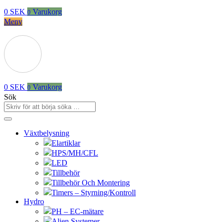
0
SEK
Varukorg
0
Meny
0
SEK
Varukorg
0
Sök
Växtbelysning
Elartiklar
HPS/MH/CFL
LED
Tillbehör
Tillbehör Och Montering
Timers – Styrning/Kontroll
Hydro
PH – EC-mätare
Alien Systemer