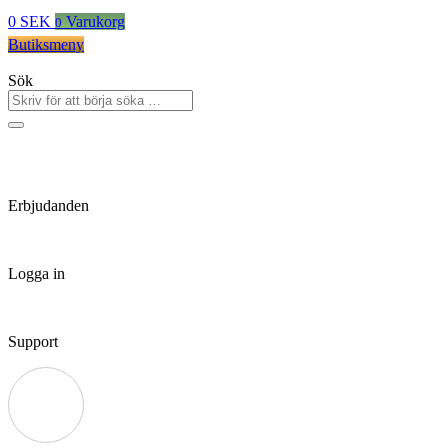
0
SEK
Varukorg
0
Butiksmeny
Sök
Erbjudanden
Logga in
Support