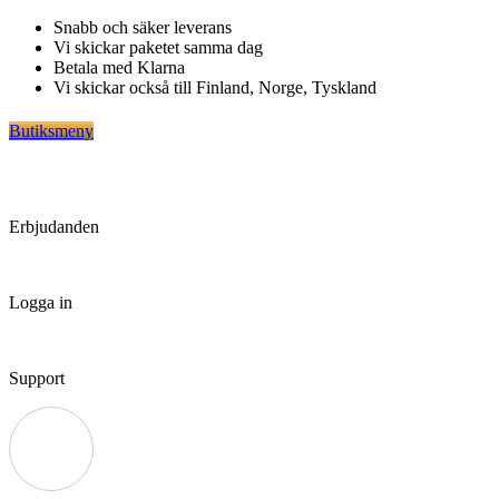
Hoppa
Snabb och säker leverans
till
Vi skickar paketet samma dag
innehåll
Betala med Klarna
Vi skickar också till Finland, Norge, Tyskland
Butiksmeny
Erbjudanden
Logga in
Support