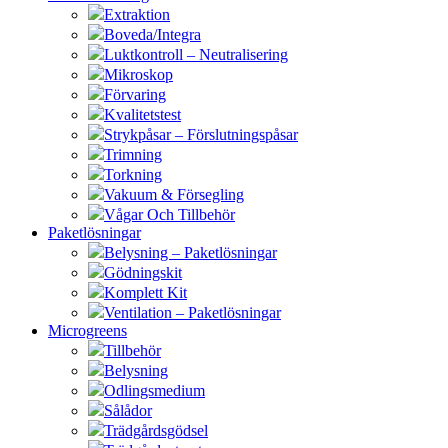
Extraktion
Boveda/Integra
Luktkontroll – Neutralisering
Mikroskop
Förvaring
Kvalitetstest
Strykpåsar – Förslutningspåsar
Trimning
Torkning
Vakuum & Försegling
Vågar Och Tillbehör
Paketlösningar
Belysning – Paketlösningar
Gödningskit
Komplett Kit
Ventilation – Paketlösningar
Microgreens
Tillbehör
Belysning
Odlingsmedium
Sålådor
Trädgårdsgödsel