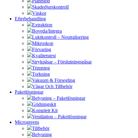
Plantstöd
Skadedjurskontroll
Väskor
Efterbehandling
Extraktion
Boveda/Integra
Luktkontroll – Neutralisering
Mikroskop
Förvaring
Kvalitetstest
Strykpåsar – Förslutningspåsar
Trimning
Torkning
Vakuum & Försegling
Vågar Och Tillbehör
Paketlösningar
Belysning – Paketlösningar
Gödningskit
Komplett Kit
Ventilation – Paketlösningar
Microgreens
Tillbehör
Belysning