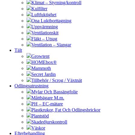
Klimat – Styrning/kontroll
Kulfilter
Luftfuktighet
Ona Luktborttagning
Uppvärmning
Ventilationskit
Fläkt – Utsug
Ventilation – Slangar
Tält
Growtent
HOMEbox®
Mammoth
Secret Jardin
Tillbehör / Scrog / Växtnät
Odlingsutrustning
Mylar Och Bassängfolie
Måttbägare M.m.
PH – EC-mätare
Plastkrukor, Fat Och Odlingsbrickor
Plantstöd
Skadedjurskontroll
Väskor
Efterbehandling