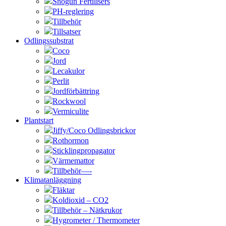
Shogun Fertilisers
PH-reglering
Tillbehör
Tillsatser
Odlingssubstrat
Coco
Jord
Lecakulor
Perlit
Jordförbättring
Rockwool
Vermiculite
Plantstart
Jiffy/Coco Odlingsbrickor
Rothormon
Sticklingpropagator
Värmemattor
Tillbehör—-
Klimatanläggning
Fläktar
Koldioxid – CO2
Tillbehör – Nätkrukor
Hygrometer / Thermometer