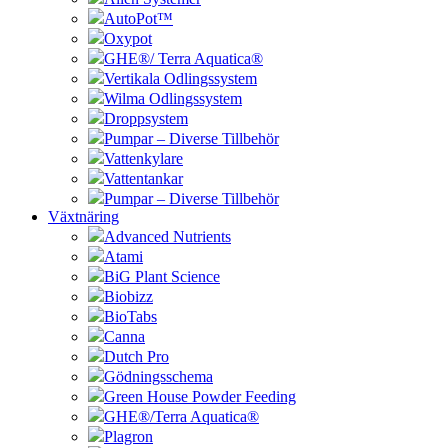
AutoPot™
Oxypot
GHE®/ Terra Aquatica®
Vertikala Odlingssystem
Wilma Odlingssystem
Droppsystem
Pumpar – Diverse Tillbehör
Vattenkylare
Vattentankar
Pumpar – Diverse Tillbehör
Växtnäring
Advanced Nutrients
Atami
BiG Plant Science
Biobizz
BioTabs
Canna
Dutch Pro
Gödningsschema
Green House Powder Feeding
GHE®/Terra Aquatica®
Plagron