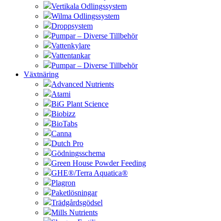
Vertikala Odlingssystem
Wilma Odlingssystem
Droppsystem
Pumpar – Diverse Tillbehör
Vattenkylare
Vattentankar
Pumpar – Diverse Tillbehör
Växtnäring
Advanced Nutrients
Atami
BiG Plant Science
Biobizz
BioTabs
Canna
Dutch Pro
Gödningsschema
Green House Powder Feeding
GHE®/Terra Aquatica®
Plagron
Paketlösningar
Trädgårdsgödsel
Mills Nutrients