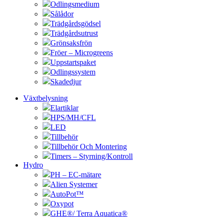
Odlingsmedium
Sålådor
Trädgårdsgödsel
Trädgårdsutrust
Grönsaksfrön
Fröer – Microgreens
Uppstartspaket
Odlingssystem
Skadedjur
Växtbelysning
Elartiklar
HPS/MH/CFL
LED
Tillbehör
Tillbehör Och Montering
Timers – Styrning/Kontroll
Hydro
PH – EC-mätare
Alien Systemer
AutoPot™
Oxypot
GHE®/ Terra Aquatica®