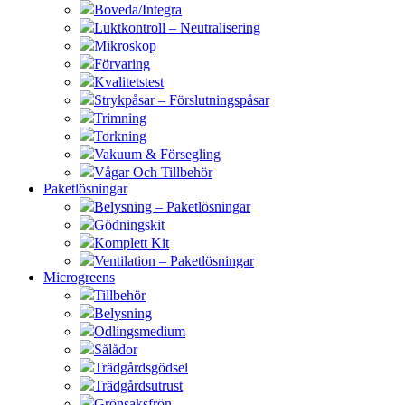
Boveda/Integra
Luktkontroll – Neutralisering
Mikroskop
Förvaring
Kvalitetstest
Strykpåsar – Förslutningspåsar
Trimning
Torkning
Vakuum & Försegling
Vågar Och Tillbehör
Paketlösningar
Belysning – Paketlösningar
Gödningskit
Komplett Kit
Ventilation – Paketlösningar
Microgreens
Tillbehör
Belysning
Odlingsmedium
Sålådor
Trädgårdsgödsel
Trädgårdsutrust
Grönsaksfrön