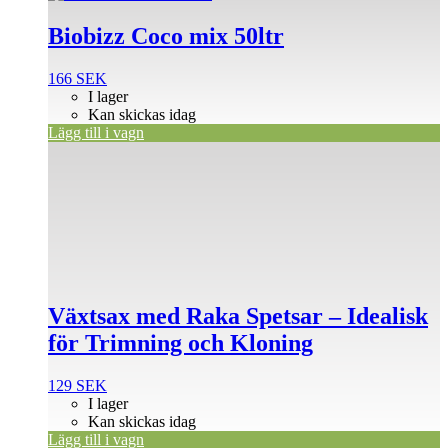
Biobizz Coco mix 50ltr
166
SEK
I lager
Kan skickas idag
Lägg till i vagn
Växtsax med Raka Spetsar – Idealisk
för Trimning och Kloning
129
SEK
I lager
Kan skickas idag
Lägg till i vagn