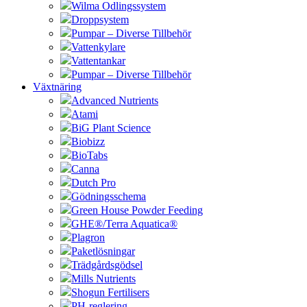
Wilma Odlingssystem
Droppsystem
Pumpar – Diverse Tillbehör
Vattenkylare
Vattentankar
Pumpar – Diverse Tillbehör
Växtnäring
Advanced Nutrients
Atami
BiG Plant Science
Biobizz
BioTabs
Canna
Dutch Pro
Gödningsschema
Green House Powder Feeding
GHE®/Terra Aquatica®
Plagron
Paketlösningar
Trädgårdsgödsel
Mills Nutrients
Shogun Fertilisers
PH-reglering