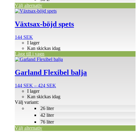
på
Välj alternativ
produktsidan
Växtsax-böjd spets
144
SEK
I lager
Kan skickas idag
Lägg till i vagn
Den
här
produkten
Garland Flexibel balja
har
flera
Prisintervall:
144
SEK
–
424
SEK
varianter.
144 SEK
I lager
De
till
Kan skickas idag
olika
424 SEK
Välj variant:
alternativen
26 liter
kan
väljas
42 liter
på
76 liter
produktsidan
Välj alternativ