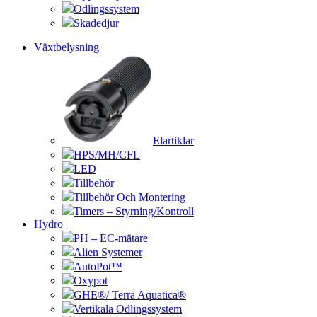
Odlingssystem
Skadedjur
Växtbelysning
Elartiklar
HPS/MH/CFL
LED
Tillbehör
Tillbehör Och Montering
Timers – Styrning/Kontroll
Hydro
PH – EC-mätare
Alien Systemer
AutoPot™
Oxypot
GHE®/ Terra Aquatica®
Vertikala Odlingssystem