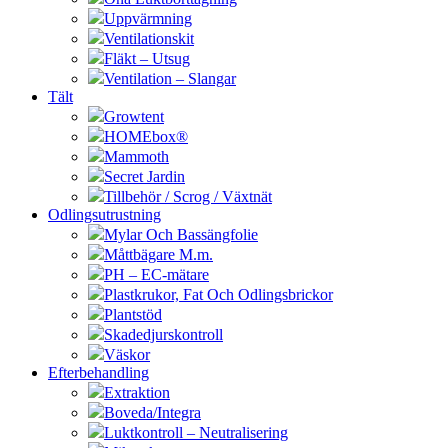
Uppvärmning
Ventilationskit
Fläkt – Utsug
Ventilation – Slangar
Tält
Growtent
HOMEbox®
Mammoth
Secret Jardin
Tillbehör / Scrog / Växtnät
Odlingsutrustning
Mylar Och Bassängfolie
Måttbägare M.m.
PH – EC-mätare
Plastkrukor, Fat Och Odlingsbrickor
Plantstöd
Skadedjurskontroll
Väskor
Efterbehandling
Extraktion
Boveda/Integra
Luktkontroll – Neutralisering