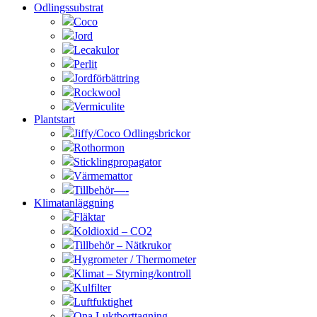
Odlingssubstrat
Coco
Jord
Lecakulor
Perlit
Jordförbättring
Rockwool
Vermiculite
Plantstart
Jiffy/Coco Odlingsbrickor
Rothormon
Sticklingpropagator
Värmemattor
Tillbehör—-
Klimatanläggning
Fläktar
Koldioxid – CO2
Tillbehör – Nätkrukor
Hygrometer / Thermometer
Klimat – Styrning/kontroll
Kulfilter
Luftfuktighet
Ona Luktborttagning