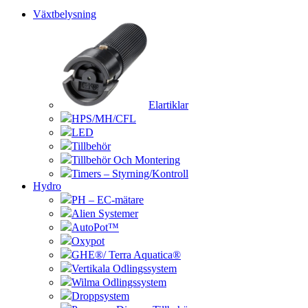
Växtbelysning
Elartiklar
HPS/MH/CFL
LED
Tillbehör
Tillbehör Och Montering
Timers – Styrning/Kontroll
Hydro
PH – EC-mätare
Alien Systemer
AutoPot™
Oxypot
GHE®/ Terra Aquatica®
Vertikala Odlingssystem
Wilma Odlingssystem
Droppsystem