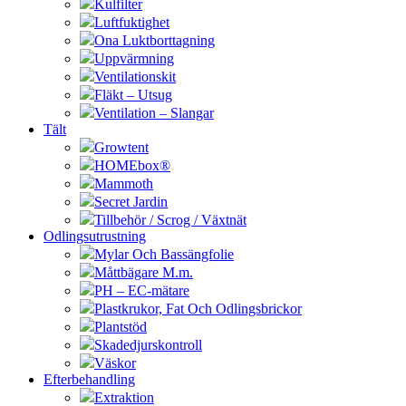
Kulfilter
Luftfuktighet
Ona Luktborttagning
Uppvärmning
Ventilationskit
Fläkt – Utsug
Ventilation – Slangar
Tält
Growtent
HOMEbox®
Mammoth
Secret Jardin
Tillbehör / Scrog / Växtnät
Odlingsutrustning
Mylar Och Bassängfolie
Måttbägare M.m.
PH – EC-mätare
Plastkrukor, Fat Och Odlingsbrickor
Plantstöd
Skadedjurskontroll
Väskor
Efterbehandling
Extraktion