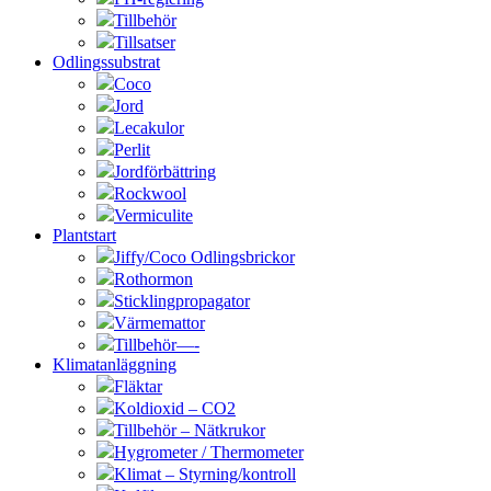
Tillbehör
Tillsatser
Odlingssubstrat
Coco
Jord
Lecakulor
Perlit
Jordförbättring
Rockwool
Vermiculite
Plantstart
Jiffy/Coco Odlingsbrickor
Rothormon
Sticklingpropagator
Värmemattor
Tillbehör—-
Klimatanläggning
Fläktar
Koldioxid – CO2
Tillbehör – Nätkrukor
Hygrometer / Thermometer
Klimat – Styrning/kontroll