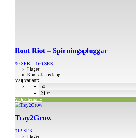
här
produkten
har
flera
varianter.
De
olika
alternativen
Root Riot – Spirningspluggar
kan
väljas
på
Prisintervall:
90
SEK
–
166
SEK
produktsidan
90 SEK
I lager
till
Kan skickas idag
166 SEK
Välj variant:
50 st
24 st
Välj alternativ
Tray2Grow
912
SEK
I lager