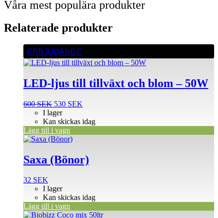
Våra mest populära produkter
Relaterade produkter
ERBJUDANDE
LED-ljus till tillväxt och blom – 50W
Det
Det
600
SEK
530
SEK
ursprungliga
nuvarande
I lager
priset
priset
Kan skickas idag
var:
är:
Lägg till i vagn
600 SEK.
530 SEK.
Saxa (Bönor)
32
SEK
I lager
Kan skickas idag
Lägg till i vagn