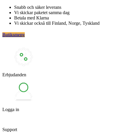
Hoppa
Snabb och säker leverans
till
Vi skickar paketet samma dag
innehåll
Betala med Klarna
Vi skickar också till Finland, Norge, Tyskland
Butiksmeny
Erbjudanden
Logga in
Support