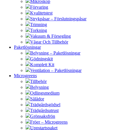
Mikroskop
Förvaring
Kvalitetstest
Strykpåsar – Förslutningspåsar
Trimning
Torkning
Vakuum & Försegling
Vågar Och Tillbehör
Paketlösningar
Belysning – Paketlösningar
Gödningskit
Komplett Kit
Ventilation – Paketlösningar
Microgreens
Tillbehör
Belysning
Odlingsmedium
Sålådor
Trädgårdsgödsel
Trädgårdsutrust
Grönsaksfrön
Fröer – Microgreens
Uppstartspaket