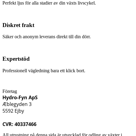
Perfekt ljus för alla stadier av din växts livscykel.
Diskret frakt
Säker och anonym leverans direkt till din dörr.
Expertstöd
Professionell vägledning bara ett klick bort.
Företag
Hydro-Fyn ApS
Æblegyden 3
5592 Ejby
CVR: 40337466
All utrustning på denna sida är utvecklad för odling av växter i