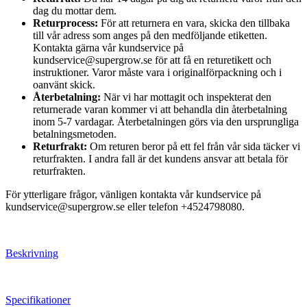
dag du mottar dem.
Returprocess:
För att returnera en vara, skicka den tillbaka
till vår adress som anges på den medföljande etiketten.
Kontakta gärna vår kundservice på
kundservice@supergrow.se för att få en returetikett och
instruktioner. Varor måste vara i originalförpackning och i
oanvänt skick.
Återbetalning:
När vi har mottagit och inspekterat den
returnerade varan kommer vi att behandla din återbetalning
inom 5-7 vardagar. Återbetalningen görs via den ursprungliga
betalningsmetoden.
Returfrakt:
Om returen beror på ett fel från vår sida täcker vi
returfrakten. I andra fall är det kundens ansvar att betala för
returfrakten.
För ytterligare frågor, vänligen kontakta vår kundservice på
kundservice@supergrow.se eller telefon +4524798080.
Beskrivning
Specifikationer