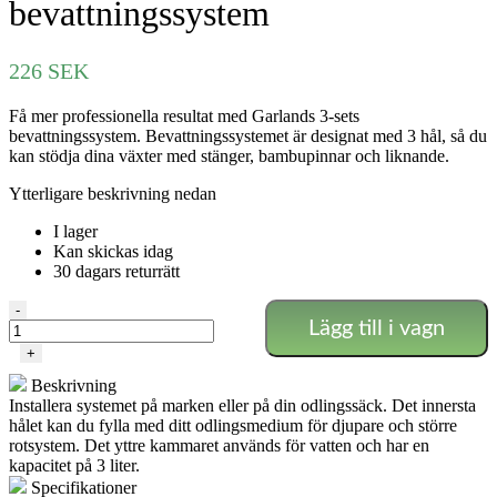
bevattningssystem
226
SEK
Få mer professionella resultat med Garlands 3-sets
bevattningssystem. Bevattningssystemet är designat med 3 hål, så du
kan stödja dina växter med stänger, bambupinnar och liknande.
Ytterligare beskrivning nedan
I lager
Kan skickas idag
30 dagars returrätt
Garland
-
Lägg till i vagn
Plant
Halos
+
3-
Beskrivning
sets
Installera systemet på marken eller på din odlingssäck. Det innersta
bevattningssystem
hålet kan du fylla med ditt odlingsmedium för djupare och större
mängd
rotsystem. Det yttre kammaret används för vatten och har en
kapacitet på 3 liter.
Specifikationer