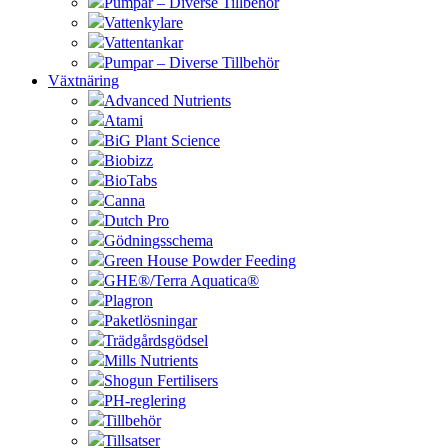
Pumpar – Diverse Tillbehör
Vattenkylare
Vattentankar
Pumpar – Diverse Tillbehör
Växtnäring
Advanced Nutrients
Atami
BiG Plant Science
Biobizz
BioTabs
Canna
Dutch Pro
Gödningsschema
Green House Powder Feeding
GHE®/Terra Aquatica®
Plagron
Paketlösningar
Trädgårdsgödsel
Mills Nutrients
Shogun Fertilisers
PH-reglering
Tillbehör
Tillsatser