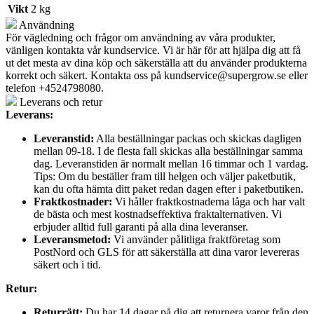
Vikt
2 kg
Användning
För vägledning och frågor om användning av våra produkter,
vänligen kontakta vår kundservice. Vi är här för att hjälpa dig att få
ut det mesta av dina köp och säkerställa att du använder produkterna
korrekt och säkert. Kontakta oss på
kundservice@supergrow.se
eller
telefon +4524798080.
Leverans och retur
Leverans:
Leveranstid:
Alla beställningar packas och skickas dagligen
mellan 09-18. I de flesta fall skickas alla beställningar samma
dag. Leveranstiden är normalt mellan 16 timmar och 1 vardag.
Tips: Om du beställer fram till helgen och väljer paketbutik,
kan du ofta hämta ditt paket redan dagen efter i paketbutiken.
Fraktkostnader:
Vi håller fraktkostnaderna låga och har valt
de bästa och mest kostnadseffektiva fraktalternativen. Vi
erbjuder alltid full garanti på alla dina leveranser.
Leveransmetod:
Vi använder pålitliga fraktföretag som
PostNord och GLS för att säkerställa att dina varor levereras
säkert och i tid.
Retur:
Returrätt:
Du har 14 dagar på dig att returnera varor från den