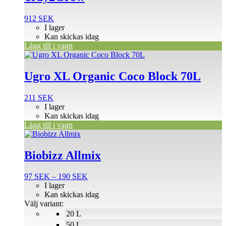
912
SEK
I lager
Kan skickas idag
Lägg till i vagn
Ugro XL Organic Coco Block 70L
211
SEK
I lager
Kan skickas idag
Lägg till i vagn
Den
här
produkten
Biobizz Allmix
har
flera
Prisintervall:
97
SEK
–
190
SEK
varianter.
97 SEK
I lager
De
till
Kan skickas idag
olika
190 SEK
Välj variant:
alternativen
20 L
kan
väljas
50 L