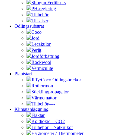
Shogun Fertilisers
PH-reglering
Tillbehör
Tillsatser
Odlingssubstrat
Coco
Jord
Lecakulor
Perlit
Jordförbättring
Rockwool
Vermiculite
Plantstart
Jiffy/Coco Odlingsbrickor
Rothormon
Sticklingpropagator
Värmemattor
Tillbehör—-
Klimatanläggning
Fläktar
Koldioxid – CO2
Tillbehör – Nätkrukor
Hygrometer / Thermometer