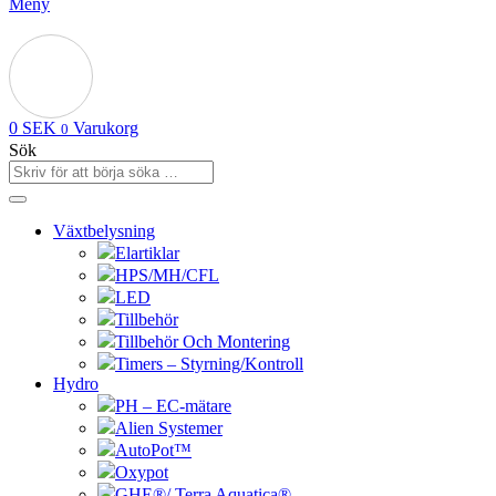
Meny
0
SEK
Varukorg
0
Sök
Växtbelysning
Elartiklar
HPS/MH/CFL
LED
Tillbehör
Tillbehör Och Montering
Timers – Styrning/Kontroll
Hydro
PH – EC-mätare
Alien Systemer
AutoPot™
Oxypot
GHE®/ Terra Aquatica®