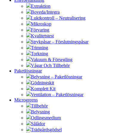
Efterbehandling
Extraktion
Boveda/Integra
Luktkontroll – Neutralisering
Mikroskop
Förvaring
Kvalitetstest
Strykpåsar – Förslutningspåsar
Trimning
Torkning
Vakuum & Försegling
Vågar Och Tillbehör
Paketlösningar
Belysning – Paketlösningar
Gödningskit
Komplett Kit
Ventilation – Paketlösningar
Microgreens
Tillbehör
Belysning
Odlingsmedium
Sålådor
Trädgårdsgödsel