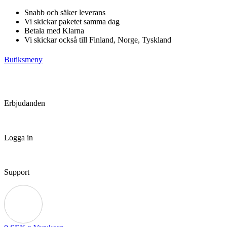
Hoppa
Snabb och säker leverans
till
Vi skickar paketet samma dag
innehåll
Betala med Klarna
Vi skickar också till Finland, Norge, Tyskland
Butiksmeny
Erbjudanden
Logga in
Support