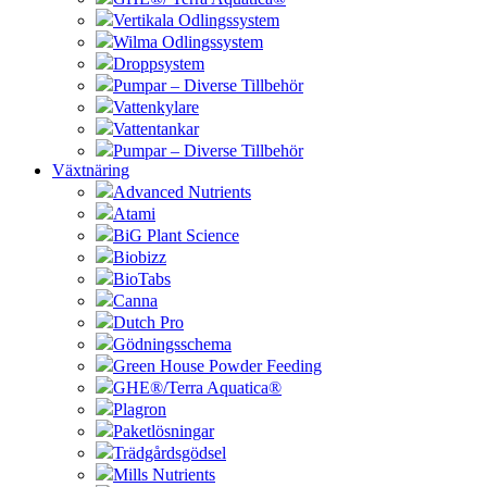
Vertikala Odlingssystem
Wilma Odlingssystem
Droppsystem
Pumpar – Diverse Tillbehör
Vattenkylare
Vattentankar
Pumpar – Diverse Tillbehör
Växtnäring
Advanced Nutrients
Atami
BiG Plant Science
Biobizz
BioTabs
Canna
Dutch Pro
Gödningsschema
Green House Powder Feeding
GHE®/Terra Aquatica®
Plagron
Paketlösningar
Trädgårdsgödsel
Mills Nutrients