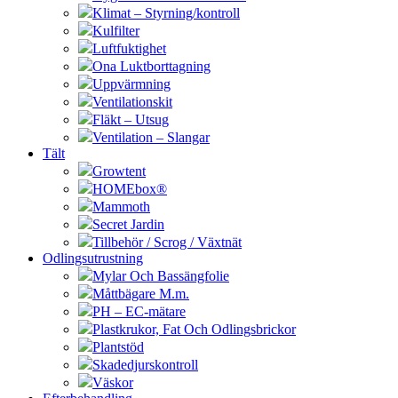
Klimat – Styrning/kontroll
Kulfilter
Luftfuktighet
Ona Luktborttagning
Uppvärmning
Ventilationskit
Fläkt – Utsug
Ventilation – Slangar
Tält
Growtent
HOMEbox®
Mammoth
Secret Jardin
Tillbehör / Scrog / Växtnät
Odlingsutrustning
Mylar Och Bassängfolie
Måttbägare M.m.
PH – EC-mätare
Plastkrukor, Fat Och Odlingsbrickor
Plantstöd
Skadedjurskontroll
Väskor