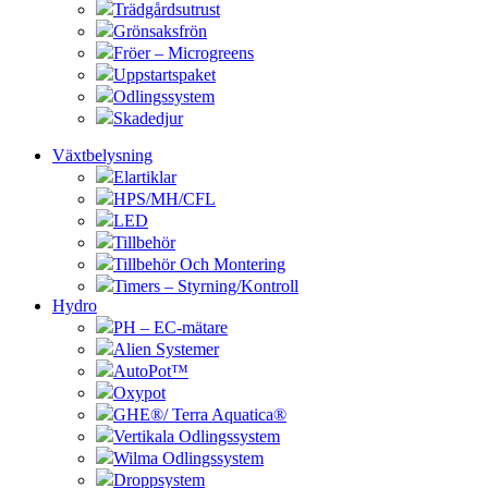
Trädgårdsutrust
Grönsaksfrön
Fröer – Microgreens
Uppstartspaket
Odlingssystem
Skadedjur
Växtbelysning
Elartiklar
HPS/MH/CFL
LED
Tillbehör
Tillbehör Och Montering
Timers – Styrning/Kontroll
Hydro
PH – EC-mätare
Alien Systemer
AutoPot™
Oxypot
GHE®/ Terra Aquatica®
Vertikala Odlingssystem
Wilma Odlingssystem
Droppsystem