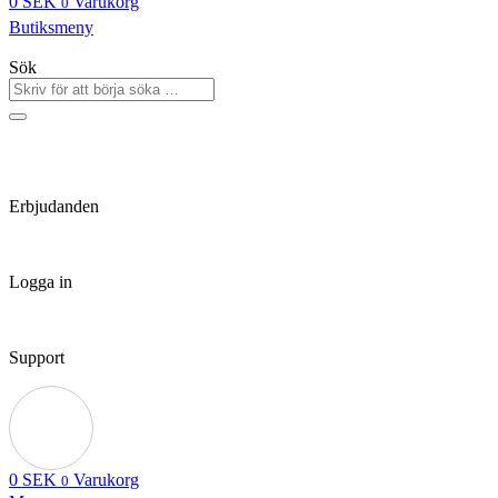
0
SEK
Varukorg
0
Butiksmeny
Sök
Erbjudanden
Logga in
Support
0
SEK
Varukorg
0