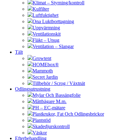
Klimat – Styrning/kontroll
Kulfilter
Luftfuktighet
Ona Luktborttagning
Uppvärmning
Ventilationskit
Fläkt – Utsug
Ventilation – Slangar
Tält
Growtent
HOMEbox®
Mammoth
Secret Jardin
Tillbehör / Scrog / Växtnät
Odlingsutrustning
Mylar Och Bassängfolie
Måttbägare M.m.
PH – EC-mätare
Plastkrukor, Fat Och Odlingsbrickor
Plantstöd
Skadedjurskontroll
Väskor
Efterbehandling