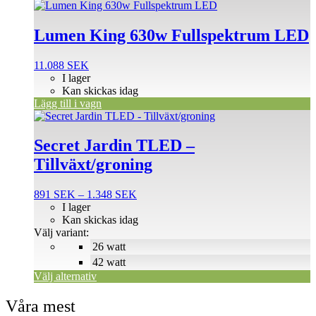
produktsidan
Lumen King 630w Fullspektrum LED
11.088
SEK
I lager
Kan skickas idag
Lägg till i vagn
Den
här
produkten
Secret Jardin TLED –
har
Tillväxt/groning
flera
varianter.
De
Prisintervall:
891
SEK
–
1.348
SEK
olika
891 SEK
I lager
alternativen
till
Kan skickas idag
kan
1.348 SEK
Välj variant:
väljas
26 watt
på
42 watt
produktsidan
Välj alternativ
Våra mest