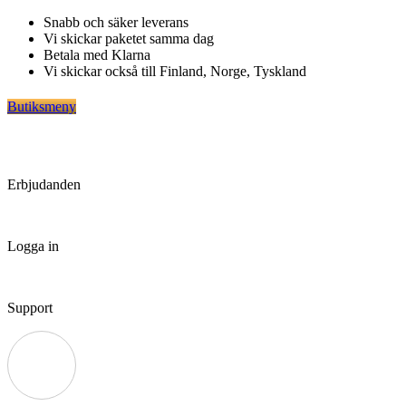
Hoppa
Snabb och säker leverans
till
Vi skickar paketet samma dag
innehåll
Betala med Klarna
Vi skickar också till Finland, Norge, Tyskland
Butiksmeny
Erbjudanden
Logga in
Support