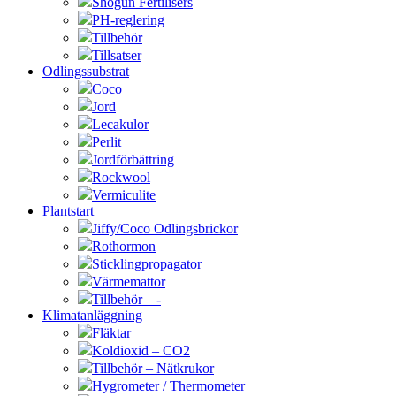
Shogun Fertilisers
PH-reglering
Tillbehör
Tillsatser
Odlingssubstrat
Coco
Jord
Lecakulor
Perlit
Jordförbättring
Rockwool
Vermiculite
Plantstart
Jiffy/Coco Odlingsbrickor
Rothormon
Sticklingpropagator
Värmemattor
Tillbehör—-
Klimatanläggning
Fläktar
Koldioxid – CO2
Tillbehör – Nätkrukor
Hygrometer / Thermometer