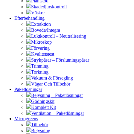
Plantstöd
Skadedjurskontroll
Väskor
Efterbehandling
Extraktion
Boveda/Integra
Luktkontroll – Neutralisering
Mikroskop
Förvaring
Kvalitetstest
Strykpåsar – Förslutningspåsar
Trimning
Torkning
Vakuum & Försegling
Vågar Och Tillbehör
Paketlösningar
Belysning – Paketlösningar
Gödningskit
Komplett Kit
Ventilation – Paketlösningar
Microgreens
Tillbehör
Belysning