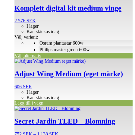
här
produkten
Komplett digital kit medium vinge
har
flera
2.576
SEK
varianter.
I lager
De
Kan skickas idag
olika
Välj variant:
alternativen
Osram plantastar 600w
kan
väljas
Philips master green 600w
på
Välj alternativ
produktsidan
Adjust Wing Medium (eget märke)
606
SEK
I lager
Kan skickas idag
Lägg till i vagn
Den
här
produkten
Secret Jardin TLED – Blomning
har
flera
Prisintervall:
752
SEK
–
1.138
SEK