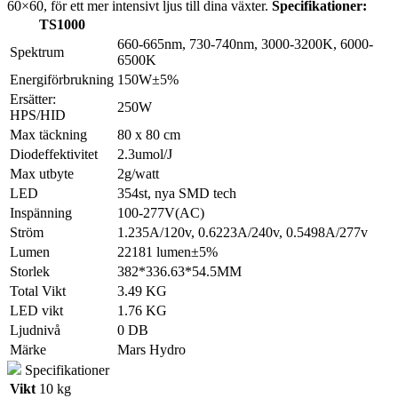
60×60, för ett mer intensivt ljus till dina växter.
Specifikationer:
TS1000
660-665nm, 730-740nm, 3000-3200K, 6000-
Spektrum
6500K
Energiförbrukning
150W±5%
Ersätter:
250W
HPS/HID
Max täckning
80 x 80 cm
Diodeffektivitet
2.3umol/J
Max utbyte
2g/watt
LED
354st, nya SMD tech
Inspänning
100-277V(AC)
Ström
1.235A/120v, 0.6223A/240v, 0.5498A/277v
Lumen
22181 lumen±5%
Storlek
382*336.63*54.5MM
Total Vikt
3.49 KG
LED vikt
1.76 KG
Ljudnivå
0 DB
Märke
Mars Hydro
Specifikationer
Vikt
10 kg