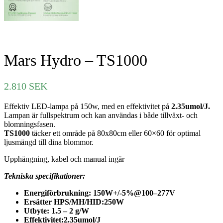
Mars Hydro – TS1000
2.810
SEK
Effektiv LED-lampa på 150w, med en effektivitet på
2.35umol/J.
Lampan är fullspektrum och kan användas i både tillväxt- och
blomningsfasen.
TS1000
täcker ett område på 80x80cm eller 60×60 för optimal
ljusmängd till dina blommor.
Upphängning, kabel och manual ingår
Tekniska specifikationer:
Energiförbrukning: 150W+/-5%@100–277V
Ersätter HPS/MH/HID:250W
Utbyte: 1.5 – 2 g/W
Effektivitet:2.35umol/J