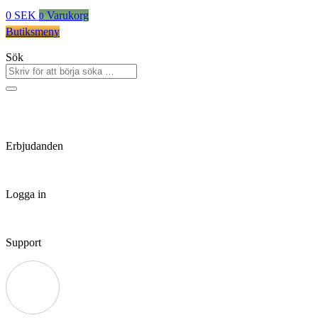
0
SEK
Varukorg
0
Butiksmeny
Sök
Erbjudanden
Logga in
Support