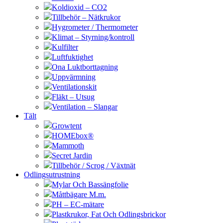
Koldioxid – CO2
Tillbehör – Nätkrukor
Hygrometer / Thermometer
Klimat – Styrning/kontroll
Kulfilter
Luftfuktighet
Ona Luktborttagning
Uppvärmning
Ventilationskit
Fläkt – Utsug
Ventilation – Slangar
Tält
Growtent
HOMEbox®
Mammoth
Secret Jardin
Tillbehör / Scrog / Växtnät
Odlingsutrustning
Mylar Och Bassängfolie
Måttbägare M.m.
PH – EC-mätare
Plastkrukor, Fat Och Odlingsbrickor