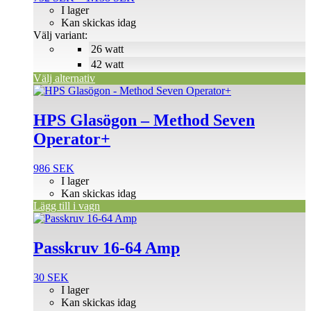
varianter.
752 SEK
I lager
De
till
Kan skickas idag
olika
1.138 SEK
Välj variant:
alternativen
26 watt
kan
väljas
42 watt
på
Välj alternativ
produktsidan
HPS Glasögon – Method Seven
Operator+
986
SEK
I lager
Kan skickas idag
Lägg till i vagn
Den
här
produkten
Passkruv 16-64 Amp
har
flera
30
SEK
varianter.
I lager
De
Kan skickas idag
olika