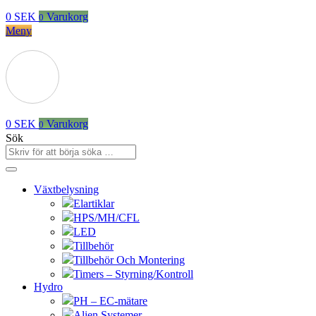
0
SEK
Varukorg
0
Meny
0
SEK
Varukorg
0
Sök
Växtbelysning
Elartiklar
HPS/MH/CFL
LED
Tillbehör
Tillbehör Och Montering
Timers – Styrning/Kontroll
Hydro
PH – EC-mätare
Alien Systemer