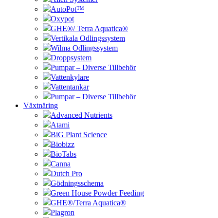
AutoPot™
Oxypot
GHE®/ Terra Aquatica®
Vertikala Odlingssystem
Wilma Odlingssystem
Droppsystem
Pumpar – Diverse Tillbehör
Vattenkylare
Vattentankar
Pumpar – Diverse Tillbehör
Växtnäring
Advanced Nutrients
Atami
BiG Plant Science
Biobizz
BioTabs
Canna
Dutch Pro
Gödningsschema
Green House Powder Feeding
GHE®/Terra Aquatica®
Plagron