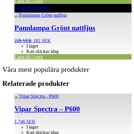
Lägg till i vagn
ERBJUDANDE
Pannlampa Grönt nattljus
Det
Det
228
SEK
182
SEK
ursprungliga
nuvarande
I lager
priset
priset
Kan skickas idag
var:
är:
Lägg till i vagn
228 SEK.
182 SEK.
Våra mest populära produkter
Relaterade produkter
Vipar Spectra – P600
1.746
SEK
I lager
Kan skickas idag