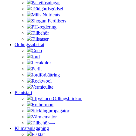
Paketlösningar
Trädgårdsgödsel
Mills Nutrients
Shogun Fertilisers
PH-reglering
Tillbehör
Tillsatser
Odlingssubstrat
Coco
Jord
Lecakulor
Perlit
Jordförbättring
Rockwool
Vermiculite
Plantstart
Jiffy/Coco Odlingsbrickor
Rothormon
Sticklingpropagator
Värmemattor
Tillbehör—-
Klimatanläggning
Fläktar