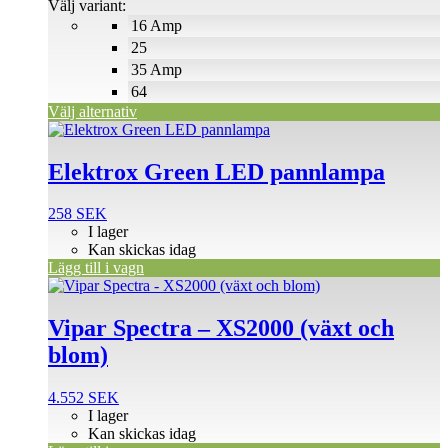
Välj variant:
alternativen
16 Amp
kan
väljas
25
på
35 Amp
produktsidan
64
Välj alternativ
Elektrox Green LED pannlampa
258
SEK
I lager
Kan skickas idag
Lägg till i vagn
Vipar Spectra – XS2000 (växt och
blom)
4.552
SEK
I lager
Kan skickas idag