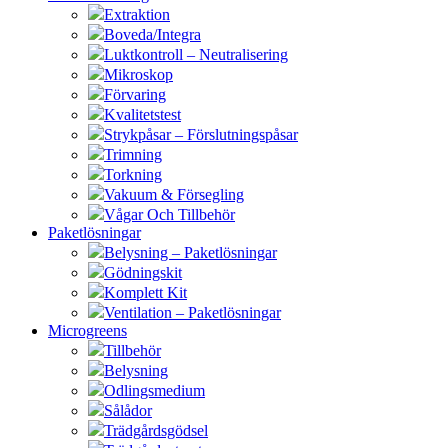
Extraktion
Boveda/Integra
Luktkontroll – Neutralisering
Mikroskop
Förvaring
Kvalitetstest
Strykpåsar – Förslutningspåsar
Trimning
Torkning
Vakuum & Försegling
Vågar Och Tillbehör
Paketlösningar
Belysning – Paketlösningar
Gödningskit
Komplett Kit
Ventilation – Paketlösningar
Microgreens
Tillbehör
Belysning
Odlingsmedium
Sålådor
Trädgårdsgödsel