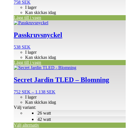
758
SEK
I lager
Kan skickas idag
Lägg till i vagn
Passkruvsnyckel
538
SEK
I lager
Kan skickas idag
Lägg till i vagn
Den
här
produkten
Secret Jardin TLED – Blomning
har
flera
Prisintervall:
752
SEK
–
1.138
SEK
varianter.
752 SEK
I lager
De
till
Kan skickas idag
olika
1.138 SEK
Välj variant:
alternativen
26 watt
kan
väljas
42 watt
på
Välj alternativ