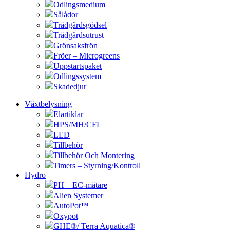
Odlingsmedium
Sålådor
Trädgårdsgödsel
Trädgårdsutrust
Grönsaksfrön
Fröer – Microgreens
Uppstartspaket
Odlingssystem
Skadedjur
Växtbelysning
Elartiklar
HPS/MH/CFL
LED
Tillbehör
Tillbehör Och Montering
Timers – Styrning/Kontroll
Hydro
PH – EC-mätare
Alien Systemer
AutoPot™
Oxypot
GHE®/ Terra Aquatica®