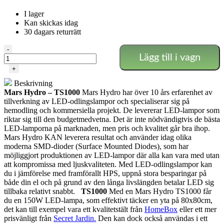
I lager
Kan skickas idag
30 dagars returrätt
Mars
-
Lägg till i vagn
Hydro
–
+
TS1000
Beskrivning
mängd
Mars Hydro – TS1000
Mars Hydro har över 10 års erfarenhet av
tillverkning av LED-odlingslampor och specialiserar sig på
hemodling och kommersiella projekt. De levererar LED-lampor som
riktar sig till den budgetmedvetna. Det är inte nödvändigtvis de bästa
LED-lamporna på marknaden, men pris och kvalitet går bra ihop.
Mars Hydro KAN leverera resultat och använder idag olika
moderna SMD-dioder (Surface Mounted Diodes), som har
möjliggjort produktionen av LED-lampor där alla kan vara med utan
att kompromissa med ljuskvaliteten. Med LED-odlingslampor kan
du i jämförelse med framförallt HPS, uppnå stora besparingar på
både din el och på grund av den långa livslängden betalar LED sig
tillbaka relativt snabbt.
TS1000
Med en Mars Hydro TS1000 får
du en 150W LED-lampa, som effektivt täcker en yta på 80x80cm,
det kan till exempel vara ett kvalitetstält från
HomeBox
eller ett mer
prisvänligt från
Secret Jardin.
Den kan dock också användas i ett