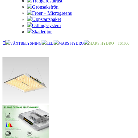
Trädgårdsutrust
Grönsaksfrön
Fröer – Microgreens
Uppstartspaket
Odlingssystem
Skadedjur
VÄXTBELYSNING
LED
MARS HYDRO
MARS HYDRO – TS1000