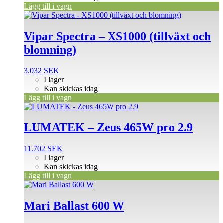
Lägg till i vagn
Vipar Spectra – XS1000 (tillväxt och
blomning)
3.032
SEK
I lager
Kan skickas idag
Lägg till i vagn
LUMATEK – Zeus 465W pro 2.9
11.702
SEK
I lager
Kan skickas idag
Lägg till i vagn
Mari Ballast 600 W