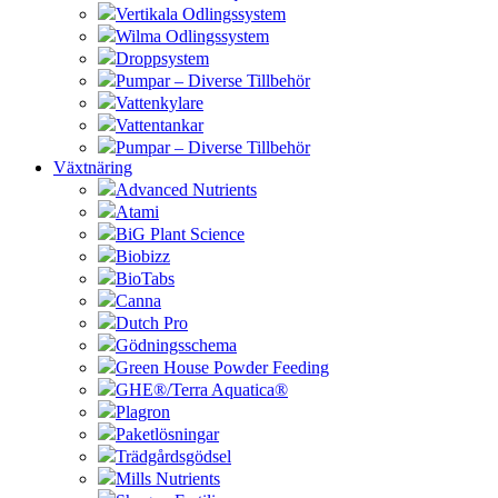
Vertikala Odlingssystem
Wilma Odlingssystem
Droppsystem
Pumpar – Diverse Tillbehör
Vattenkylare
Vattentankar
Pumpar – Diverse Tillbehör
Växtnäring
Advanced Nutrients
Atami
BiG Plant Science
Biobizz
BioTabs
Canna
Dutch Pro
Gödningsschema
Green House Powder Feeding
GHE®/Terra Aquatica®
Plagron
Paketlösningar
Trädgårdsgödsel
Mills Nutrients