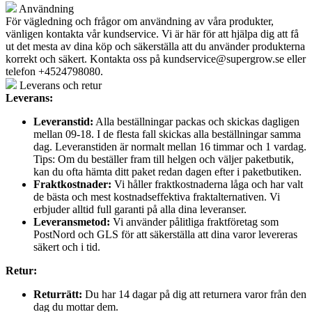
Användning
För vägledning och frågor om användning av våra produkter,
vänligen kontakta vår kundservice. Vi är här för att hjälpa dig att få
ut det mesta av dina köp och säkerställa att du använder produkterna
korrekt och säkert. Kontakta oss på
kundservice@supergrow.se
eller
telefon +4524798080.
Leverans och retur
Leverans:
Leveranstid:
Alla beställningar packas och skickas dagligen
mellan 09-18. I de flesta fall skickas alla beställningar samma
dag. Leveranstiden är normalt mellan 16 timmar och 1 vardag.
Tips: Om du beställer fram till helgen och väljer paketbutik,
kan du ofta hämta ditt paket redan dagen efter i paketbutiken.
Fraktkostnader:
Vi håller fraktkostnaderna låga och har valt
de bästa och mest kostnadseffektiva fraktalternativen. Vi
erbjuder alltid full garanti på alla dina leveranser.
Leveransmetod:
Vi använder pålitliga fraktföretag som
PostNord och GLS för att säkerställa att dina varor levereras
säkert och i tid.
Retur:
Returrätt:
Du har 14 dagar på dig att returnera varor från den
dag du mottar dem.