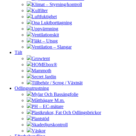
Klimat – Styrning/kontroll
Kulfilter
Luftfuktighet
Ona Luktborttagning
Uppvärmning
Ventilationskit
Fläkt – Utsug
Ventilation – Slangar
Tält
Growtent
HOMEbox®
Mammoth
Secret Jardin
Tillbehör / Scrog / Växtnät
Odlingsutrustning
Mylar Och Bassängfolie
Måttbägare M.m.
PH – EC-mätare
Plastkrukor, Fat Och Odlingsbrickor
Plantstöd
Skadedjurskontroll
Väskor