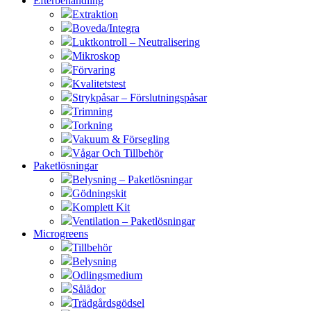
Efterbehandling
Extraktion
Boveda/Integra
Luktkontroll – Neutralisering
Mikroskop
Förvaring
Kvalitetstest
Strykpåsar – Förslutningspåsar
Trimning
Torkning
Vakuum & Försegling
Vågar Och Tillbehör
Paketlösningar
Belysning – Paketlösningar
Gödningskit
Komplett Kit
Ventilation – Paketlösningar
Microgreens
Tillbehör
Belysning
Odlingsmedium
Sålådor
Trädgårdsgödsel