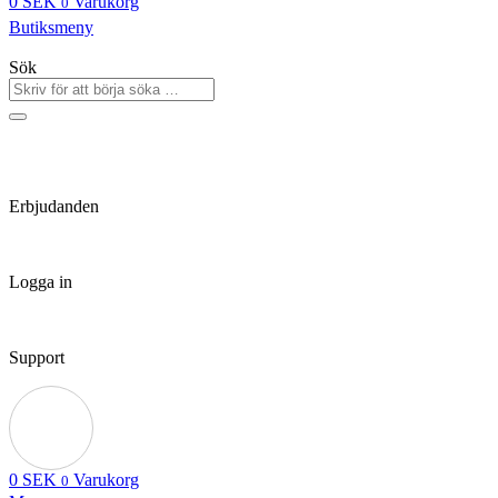
0
SEK
Varukorg
0
Butiksmeny
Sök
Erbjudanden
Logga in
Support
0
SEK
Varukorg
0