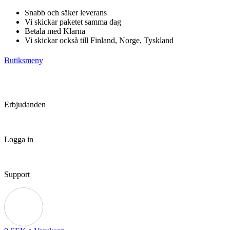
Hoppa
Snabb och säker leverans
till
Vi skickar paketet samma dag
innehåll
Betala med Klarna
Vi skickar också till Finland, Norge, Tyskland
Butiksmeny
Erbjudanden
Logga in
Support