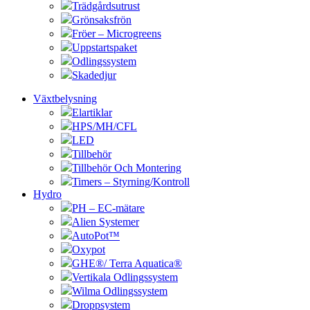
Trädgårdsutrust
Grönsaksfrön
Fröer – Microgreens
Uppstartspaket
Odlingssystem
Skadedjur
Växtbelysning
Elartiklar
HPS/MH/CFL
LED
Tillbehör
Tillbehör Och Montering
Timers – Styrning/Kontroll
Hydro
PH – EC-mätare
Alien Systemer
AutoPot™
Oxypot
GHE®/ Terra Aquatica®
Vertikala Odlingssystem
Wilma Odlingssystem
Droppsystem