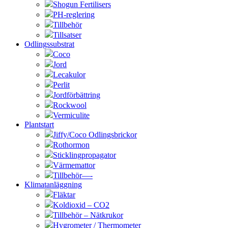
Shogun Fertilisers
PH-reglering
Tillbehör
Tillsatser
Odlingssubstrat
Coco
Jord
Lecakulor
Perlit
Jordförbättring
Rockwool
Vermiculite
Plantstart
Jiffy/Coco Odlingsbrickor
Rothormon
Sticklingpropagator
Värmemattor
Tillbehör—-
Klimatanläggning
Fläktar
Koldioxid – CO2
Tillbehör – Nätkrukor
Hygrometer / Thermometer