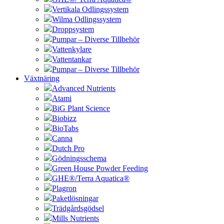
Vertikala Odlingssystem
Wilma Odlingssystem
Droppsystem
Pumpar – Diverse Tillbehör
Vattenkylare
Vattentankar
Pumpar – Diverse Tillbehör
Växtnäring
Advanced Nutrients
Atami
BiG Plant Science
Biobizz
BioTabs
Canna
Dutch Pro
Gödningsschema
Green House Powder Feeding
GHE®/Terra Aquatica®
Plagron
Paketlösningar
Trädgårdsgödsel
Mills Nutrients