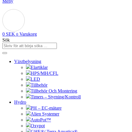
Meny
0
SEK
Varukorg
0
Sök
Växtbelysning
Elartiklar
HPS/MH/CFL
LED
Tillbehör
Tillbehör Och Montering
Timers – Styrning/Kontroll
Hydro
PH – EC-mätare
Alien Systemer
AutoPot™
Oxypot
GHE®/ Terra Aquatica®