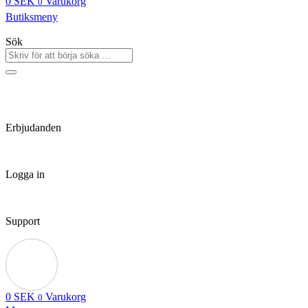
0
SEK
Varukorg
0
Butiksmeny
Sök
Erbjudanden
Logga in
Support
0
SEK
Varukorg
0