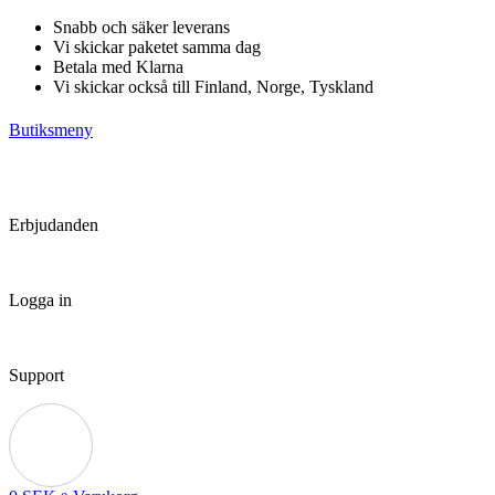
Hoppa
Snabb och säker leverans
till
Vi skickar paketet samma dag
innehåll
Betala med Klarna
Vi skickar också till Finland, Norge, Tyskland
Butiksmeny
Erbjudanden
Logga in
Support