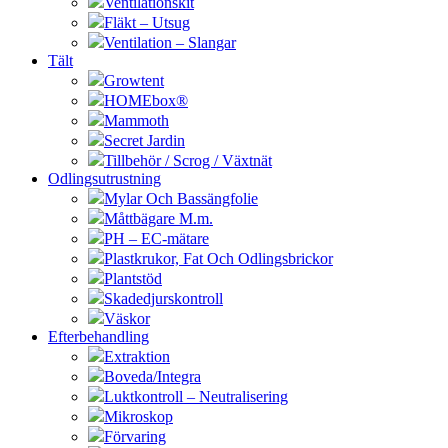
Ventilationskit
Fläkt – Utsug
Ventilation – Slangar
Tält
Growtent
HOMEbox®
Mammoth
Secret Jardin
Tillbehör / Scrog / Växtnät
Odlingsutrustning
Mylar Och Bassängfolie
Måttbägare M.m.
PH – EC-mätare
Plastkrukor, Fat Och Odlingsbrickor
Plantstöd
Skadedjurskontroll
Väskor
Efterbehandling
Extraktion
Boveda/Integra
Luktkontroll – Neutralisering
Mikroskop
Förvaring