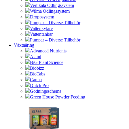
Vertikala Odlingssystem
Wilma Odlingssystem
Droppsystem
Pumpar – Diverse Tillbehör
Vattenkylare
Vattentankar
Pumpar – Diverse Tillbehör
Växtnäring
Advanced Nutrients
Atami
BiG Plant Science
Biobizz
BioTabs
Canna
Dutch Pro
Gödningsschema
Green House Powder Feeding