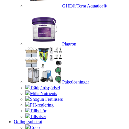
GHE®/Terra Aquatica®
Plagron
Paketlösningar
Trädgårdsgödsel
Mills Nutrients
Shogun Fertilisers
PH-reglering
Tillbehör
Tillsatser
Odlingssubstrat
Coco