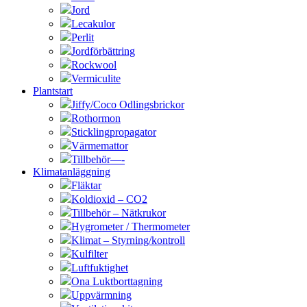
Jord
Lecakulor
Perlit
Jordförbättring
Rockwool
Vermiculite
Plantstart
Jiffy/Coco Odlingsbrickor
Rothormon
Sticklingpropagator
Värmemattor
Tillbehör—-
Klimatanläggning
Fläktar
Koldioxid – CO2
Tillbehör – Nätkrukor
Hygrometer / Thermometer
Klimat – Styrning/kontroll
Kulfilter
Luftfuktighet
Ona Luktborttagning
Uppvärmning