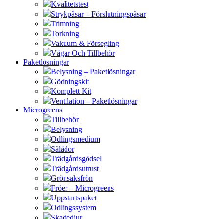
Kvalitetstest
Strykpåsar – Förslutningspåsar
Trimning
Torkning
Vakuum & Försegling
Vågar Och Tillbehör
Paketlösningar
Belysning – Paketlösningar
Gödningskit
Komplett Kit
Ventilation – Paketlösningar
Microgreens
Tillbehör
Belysning
Odlingsmedium
Sålådor
Trädgårdsgödsel
Trädgårdsutrust
Grönsaksfrön
Fröer – Microgreens
Uppstartspaket
Odlingssystem
Skadedjur