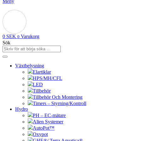
Meny
0
SEK
Varukorg
0
Sök
Växtbelysning
Elartiklar
HPS/MH/CFL
LED
Tillbehör
Tillbehör Och Montering
Timers – Styrning/Kontroll
Hydro
PH – EC-mätare
Alien Systemer
AutoPot™
Oxypot
GHE®/ Terra Aquatica®