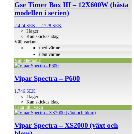
produkten
Gse Timer Box III – 12X600W (bästa
har
modellen i serien)
flera
varianter.
De
Prisintervall:
2.424
SEK
–
2.728
SEK
olika
2.424 SEK
I lager
alternativen
till
Kan skickas idag
kan
2.728 SEK
Välj variant:
väljas
med värme
på
utan värme
produktsidan
Välj alternativ
Vipar Spectra – P600
1.746
SEK
I lager
Kan skickas idag
Lägg till i vagn
Vipar Spectra – XS2000 (växt och
blom)