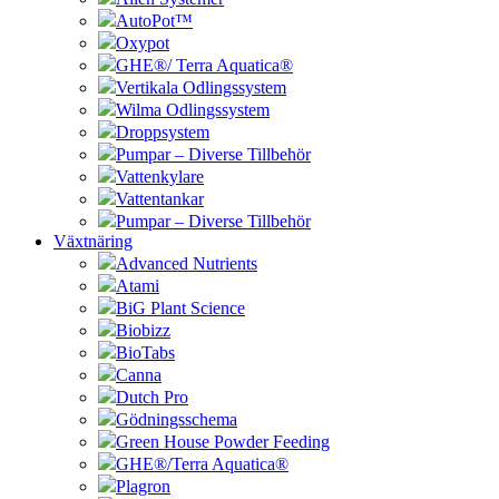
AutoPot™
Oxypot
GHE®/ Terra Aquatica®
Vertikala Odlingssystem
Wilma Odlingssystem
Droppsystem
Pumpar – Diverse Tillbehör
Vattenkylare
Vattentankar
Pumpar – Diverse Tillbehör
Växtnäring
Advanced Nutrients
Atami
BiG Plant Science
Biobizz
BioTabs
Canna
Dutch Pro
Gödningsschema
Green House Powder Feeding
GHE®/Terra Aquatica®
Plagron