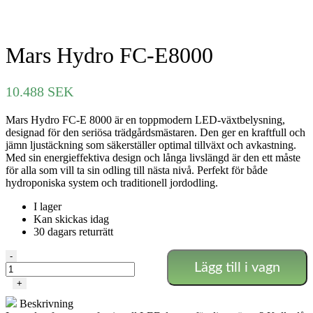
Mars Hydro FC-E8000
10.488
SEK
Mars Hydro FC-E 8000 är en toppmodern LED-växtbelysning,
designad för den seriösa trädgårdsmästaren. Den ger en kraftfull och
jämn ljustäckning som säkerställer optimal tillväxt och avkastning.
Med sin energieffektiva design och långa livslängd är den ett måste
för alla som vill ta sin odling till nästa nivå. Perfekt för både
hydroponiska system och traditionell jordodling.
I lager
Kan skickas idag
30 dagars returrätt
Mars
-
Lägg till i vagn
Hydro
FC-
+
E8000
Beskrivning
mängd