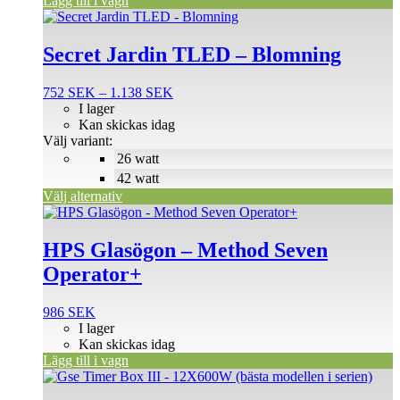
Lägg till i vagn
Den
här
produkten
Secret Jardin TLED – Blomning
har
flera
Prisintervall:
752
SEK
–
1.138
SEK
varianter.
752 SEK
I lager
De
till
Kan skickas idag
olika
1.138 SEK
Välj variant:
alternativen
26 watt
kan
väljas
42 watt
på
Välj alternativ
produktsidan
HPS Glasögon – Method Seven
Operator+
986
SEK
I lager
Kan skickas idag
Lägg till i vagn
Den
här