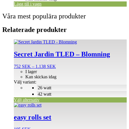
Lägg till i vagn
Våra mest populära produkter
Relaterade produkter
Den
här
produkten
Secret Jardin TLED – Blomning
har
flera
Prisintervall:
752
SEK
–
1.138
SEK
varianter.
752 SEK
I lager
De
till
Kan skickas idag
olika
1.138 SEK
Välj variant:
alternativen
26 watt
kan
väljas
42 watt
på
Välj alternativ
produktsidan
easy rolls set