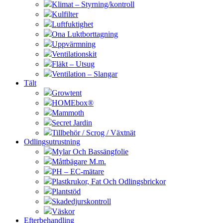
Klimat – Styrning/kontroll
Kulfilter
Luftfuktighet
Ona Luktborttagning
Uppvärmning
Ventilationskit
Fläkt – Utsug
Ventilation – Slangar
Tält
Growtent
HOMEbox®
Mammoth
Secret Jardin
Tillbehör / Scrog / Växtnät
Odlingsutrustning
Mylar Och Bassängfolie
Måttbägare M.m.
PH – EC-mätare
Plastkrukor, Fat Och Odlingsbrickor
Plantstöd
Skadedjurskontroll
Väskor
Efterbehandling