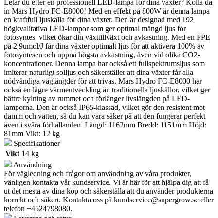
Letar du efter en professionell LED-lampa för dina växter? Kolla då
in Mars Hydro FC-E8000! Med en effekt på 800W är denna lampa
en kraftfull ljuskälla för dina växter. Den är designad med 192
högkvalitativa LED-lampor som ger optimal mängd ljus för
fotosyntes, vilket ökar din växttillväxt och avkastning. Med en PPE
på 2,9umol/J får dina växter optimalt ljus för att aktivera 100% av
fotosyntesen och uppnå högsta avkastning, även vid olika CO2-
koncentrationer. Denna lampa har också ett fullspektrumsljus som
imiterar naturligt solljus och säkerställer att dina växter får alla
nödvändiga våglängder för att trivas. Mars Hydro FC-E8000 har
också en lägre värmeutveckling än traditionella ljuskällor, vilket ger
bättre kylning av rummet och förlänger livslängden på LED-
lamporna. Den är också IP65-klassad, vilket gör den resistent mot
damm och vatten, så du kan vara säker på att den fungerar perfekt
även i svåra förhållanden. Längd: 1162mm Bredd: 1151mm Höjd:
81mm Vikt: 12 kg
Specifikationer
Vikt
14 kg
Användning
För vägledning och frågor om användning av våra produkter,
vänligen kontakta vår kundservice. Vi är här för att hjälpa dig att få
ut det mesta av dina köp och säkerställa att du använder produkterna
korrekt och säkert. Kontakta oss på
kundservice@supergrow.se
eller
telefon +4524798080.