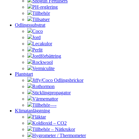
Shogun Fertilisers
PH-reglering
Tillbehör
Tillsatser
Odlingssubstrat
Coco
Jord
Lecakulor
Perlit
Jordförbättring
Rockwool
Vermiculite
Plantstart
Jiffy/Coco Odlingsbrickor
Rothormon
Sticklingpropagator
Värmemattor
Tillbehör—-
Klimatanläggning
Fläktar
Koldioxid – CO2
Tillbehör – Nätkrukor
Hygrometer / Thermometer