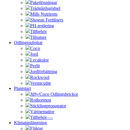
Paketlösningar
Trädgårdsgödsel
Mills Nutrients
Shogun Fertilisers
PH-reglering
Tillbehör
Tillsatser
Odlingssubstrat
Coco
Jord
Lecakulor
Perlit
Jordförbättring
Rockwool
Vermiculite
Plantstart
Jiffy/Coco Odlingsbrickor
Rothormon
Sticklingpropagator
Värmemattor
Tillbehör—-
Klimatanläggning
Fläktar