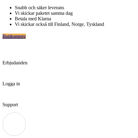
Hoppa
Snabb och säker leverans
till
Vi skickar paketet samma dag
innehåll
Betala med Klarna
Vi skickar också till Finland, Norge, Tyskland
Butiksmeny
Erbjudanden
Logga in
Support