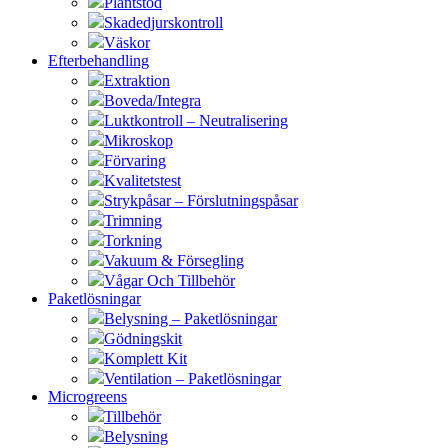
Plantstöd
Skadedjurskontroll
Väskor
Efterbehandling
Extraktion
Boveda/Integra
Luktkontroll – Neutralisering
Mikroskop
Förvaring
Kvalitetstest
Strykpåsar – Förslutningspåsar
Trimning
Torkning
Vakuum & Försegling
Vågar Och Tillbehör
Paketlösningar
Belysning – Paketlösningar
Gödningskit
Komplett Kit
Ventilation – Paketlösningar
Microgreens
Tillbehör
Belysning