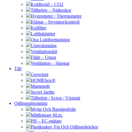
Koldioxid – CO2
Tillbehör – Nätkrukor
Hygrometer / Thermometer
Klimat – Styrning/kontroll
Kulfilter
Luftfuktighet
Ona Luktborttagning
Uppvärmning
Ventilationskit
Fläkt – Utsug
Ventilation – Slangar
Tält
Growtent
HOMEbox®
Mammoth
Secret Jardin
Tillbehör / Scrog / Växtnät
Odlingsutrustning
Mylar Och Bassängfolie
Måttbägare M.m.
PH – EC-mätare
Plastkrukor, Fat Och Odlingsbrickor