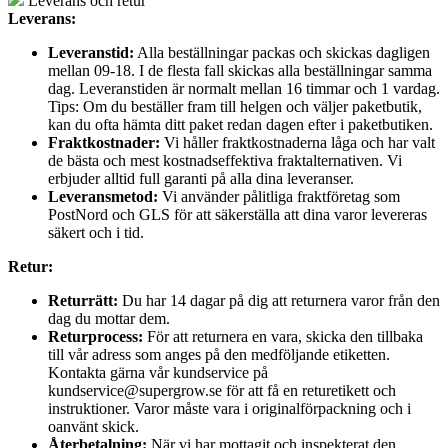
Leverans och retur
Leverans:
Leveranstid:
Alla beställningar packas och skickas dagligen
mellan 09-18. I de flesta fall skickas alla beställningar samma
dag. Leveranstiden är normalt mellan 16 timmar och 1 vardag.
Tips: Om du beställer fram till helgen och väljer paketbutik,
kan du ofta hämta ditt paket redan dagen efter i paketbutiken.
Fraktkostnader:
Vi håller fraktkostnaderna låga och har valt
de bästa och mest kostnadseffektiva fraktalternativen. Vi
erbjuder alltid full garanti på alla dina leveranser.
Leveransmetod:
Vi använder pålitliga fraktföretag som
PostNord och GLS för att säkerställa att dina varor levereras
säkert och i tid.
Retur:
Returrätt:
Du har 14 dagar på dig att returnera varor från den
dag du mottar dem.
Returprocess:
För att returnera en vara, skicka den tillbaka
till vår adress som anges på den medföljande etiketten.
Kontakta gärna vår kundservice på
kundservice@supergrow.se för att få en returetikett och
instruktioner. Varor måste vara i originalförpackning och i
oanvänt skick.
Återbetalning:
När vi har mottagit och inspekterat den