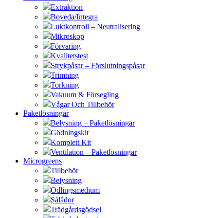
Extraktion
Boveda/Integra
Luktkontroll – Neutralisering
Mikroskop
Förvaring
Kvalitetstest
Strykpåsar – Förslutningspåsar
Trimning
Torkning
Vakuum & Försegling
Vågar Och Tillbehör
Paketlösningar
Belysning – Paketlösningar
Gödningskit
Komplett Kit
Ventilation – Paketlösningar
Microgreens
Tillbehör
Belysning
Odlingsmedium
Sålådor
Trädgårdsgödsel