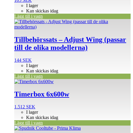
105
SEK
I lager
Kan skickas idag
Lägg till i vagn
Tillbehörssats – Adjust Wing (passar
till de olika modellerna)
144
SEK
I lager
Kan skickas idag
Lägg till i vagn
Timerbox 6x600w
1.512
SEK
I lager
Kan skickas idag
Lägg till i vagn
Den