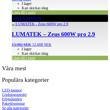
I lager
Kan skickas idag
Lägg till i vagn
ERBJUDANDE
LUMATEK – Zeus 600W pro 2.9
Det
Det
13.982
SEK
12.608
SEK
ursprungliga
nuvarande
I lager
priset
priset
Kan skickas idag
var:
är:
Lägg till i vagn
13.982 SEK.
12.608 SEK.
Våra mest
Populära kategorier
LED-lampor
Gödningsmedel
Erbjudanden
Paketlösningar
Se alla kategorier