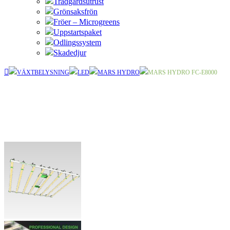
Trädgårdsutrust
Grönsaksfrön
Fröer – Microgreens
Uppstartspaket
Odlingssystem
Skadedjur
VÄXTBELYSNING
LED
MARS HYDRO
MARS HYDRO FC-E8000