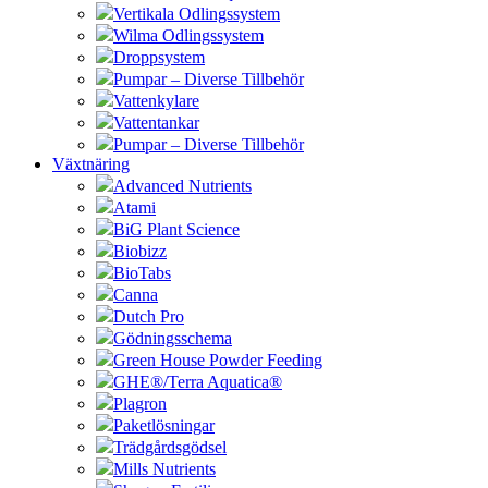
Vertikala Odlingssystem
Wilma Odlingssystem
Droppsystem
Pumpar – Diverse Tillbehör
Vattenkylare
Vattentankar
Pumpar – Diverse Tillbehör
Växtnäring
Advanced Nutrients
Atami
BiG Plant Science
Biobizz
BioTabs
Canna
Dutch Pro
Gödningsschema
Green House Powder Feeding
GHE®/Terra Aquatica®
Plagron
Paketlösningar
Trädgårdsgödsel
Mills Nutrients