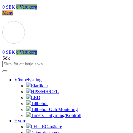
0
SEK
Varukorg
0
Meny
0
SEK
Varukorg
0
Sök
Växtbelysning
Elartiklar
HPS/MH/CFL
LED
Tillbehör
Tillbehör Och Montering
Timers – Styrning/Kontroll
Hydro
PH – EC-mätare
Alien Systemer