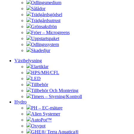
Odlingsmedium
Sålådor
Trädgårdsgödsel
Trädgårdsutrust
Grönsaksfrön
Fröer – Microgreens
Uppstartspaket
Odlingssystem
Skadedjur
Växtbelysning
Elartiklar
HPS/MH/CFL
LED
Tillbehör
Tillbehör Och Montering
Timers – Styrning/Kontroll
Hydro
PH – EC-mätare
Alien Systemer
AutoPot™
Oxypot
GHE®/ Terra Aquatica®