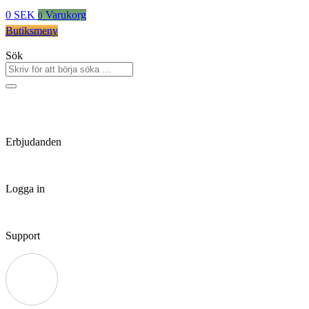
0
SEK
Varukorg
0
Butiksmeny
Sök
Erbjudanden
Logga in
Support