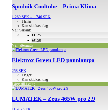
här
produkten
Spudnik Cooltube – Prima Klima
har
flera
Prisintervall:
1.260
SEK
–
1.746
SEK
varianter.
1.260 SEK
I lager
De
till
Kan skickas idag
olika
1.746 SEK
Välj variant:
alternativen
Ø125
kan
väljas
Ø150
på
Välj alternativ
produktsidan
Elektrox Green LED pannlampa
258
SEK
I lager
Kan skickas idag
Lägg till i vagn
LUMATEK – Zeus 465W pro 2.9
11.702
SEK