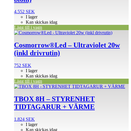
4.552
SEK
I lager
Kan skickas idag
Lägg till i vagn
Cosmorrow®Led – Ultraviolet 20w
(inkl drivrutin)
752
SEK
I lager
Kan skickas idag
Lägg till i vagn
TBOX 8H – STYRENHET
TIDTAGARUR + VÄRME
1.824
SEK
I lager
Kan skickas idag