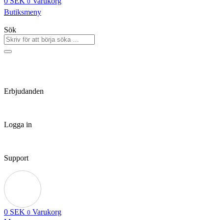
0
SEK
Varukorg
0
Butiksmeny
Sök
Erbjudanden
Logga in
Support
0
SEK
Varukorg
0