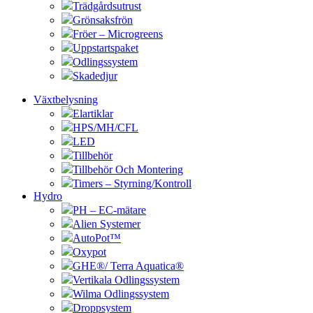
Trädgårdsutrust
Grönsaksfrön
Fröer – Microgreens
Uppstartspaket
Odlingssystem
Skadedjur
Växtbelysning
Elartiklar
HPS/MH/CFL
LED
Tillbehör
Tillbehör Och Montering
Timers – Styrning/Kontroll
Hydro
PH – EC-mätare
Alien Systemer
AutoPot™
Oxypot
GHE®/ Terra Aquatica®
Vertikala Odlingssystem
Wilma Odlingssystem
Droppsystem