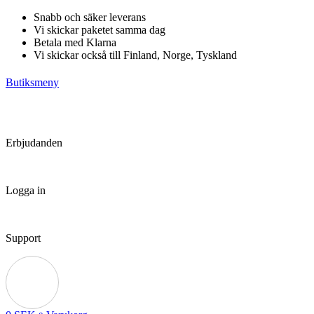
Hoppa
Snabb och säker leverans
till
Vi skickar paketet samma dag
innehåll
Betala med Klarna
Vi skickar också till Finland, Norge, Tyskland
Butiksmeny
Erbjudanden
Logga in
Support