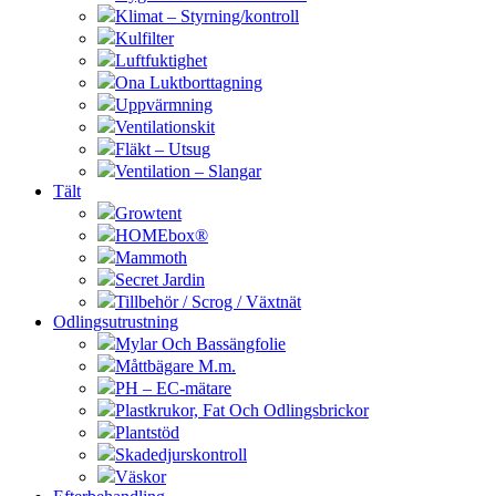
Klimat – Styrning/kontroll
Kulfilter
Luftfuktighet
Ona Luktborttagning
Uppvärmning
Ventilationskit
Fläkt – Utsug
Ventilation – Slangar
Tält
Growtent
HOMEbox®
Mammoth
Secret Jardin
Tillbehör / Scrog / Växtnät
Odlingsutrustning
Mylar Och Bassängfolie
Måttbägare M.m.
PH – EC-mätare
Plastkrukor, Fat Och Odlingsbrickor
Plantstöd
Skadedjurskontroll
Väskor