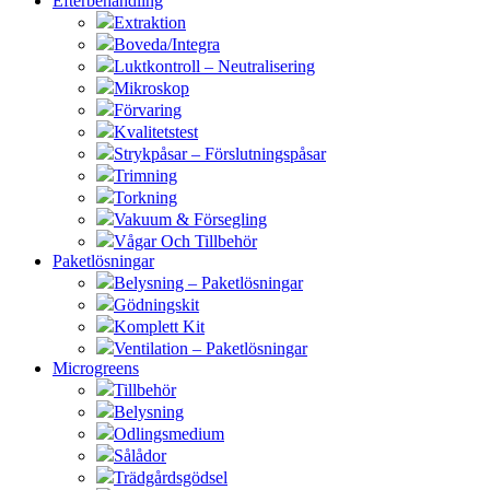
Efterbehandling
Extraktion
Boveda/Integra
Luktkontroll – Neutralisering
Mikroskop
Förvaring
Kvalitetstest
Strykpåsar – Förslutningspåsar
Trimning
Torkning
Vakuum & Försegling
Vågar Och Tillbehör
Paketlösningar
Belysning – Paketlösningar
Gödningskit
Komplett Kit
Ventilation – Paketlösningar
Microgreens
Tillbehör
Belysning
Odlingsmedium
Sålådor
Trädgårdsgödsel