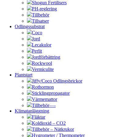
Shogun Fertilisers
PH-reglering
Tillbehör
Tillsatser
Odlingssubstrat
Coco
Jord
Lecakulor
Perlit
Jordförbättring
Rockwool
Vermiculite
Plantstart
Jiffy/Coco Odlingsbrickor
Rothormon
Sticklingpropagator
Värmemattor
Tillbehör—-
Klimatanläggning
Fläktar
Koldioxid – CO2
Tillbehör – Nätkrukor
Hygrometer / Thermometer