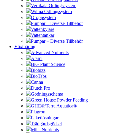
Vertikala Odlingssystem
Wilma Odlingssystem
Droppsystem
Pumpar – Diverse Tillbehör
Vattenkylare
Vattentankar
Pumpar – Diverse Tillbehör
Växtnäring
Advanced Nutrients
Atami
BiG Plant Science
Biobizz
BioTabs
Canna
Dutch Pro
Gödningsschema
Green House Powder Feeding
GHE®/Terra Aquatica®
Plagron
Paketlösningar
Trädgårdsgödsel
Mills Nutrients