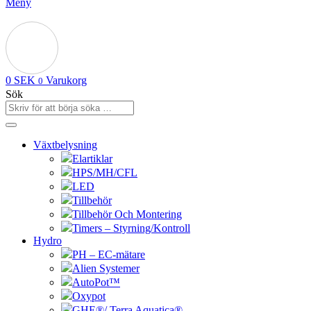
Meny
0
SEK
Varukorg
0
Sök
Växtbelysning
Elartiklar
HPS/MH/CFL
LED
Tillbehör
Tillbehör Och Montering
Timers – Styrning/Kontroll
Hydro
PH – EC-mätare
Alien Systemer
AutoPot™
Oxypot
GHE®/ Terra Aquatica®