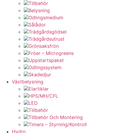
Tillbehör
Belysning
Odlingsmedium
Sålådor
Trädgårdsgödsel
Trädgårdsutrust
Grönsaksfrön
Fröer – Microgreens
Uppstartspaket
Odlingssystem
Skadedjur
Växtbelysning
Elartiklar
HPS/MH/CFL
LED
Tillbehör
Tillbehör Och Montering
Timers – Styrning/Kontroll
Hydro