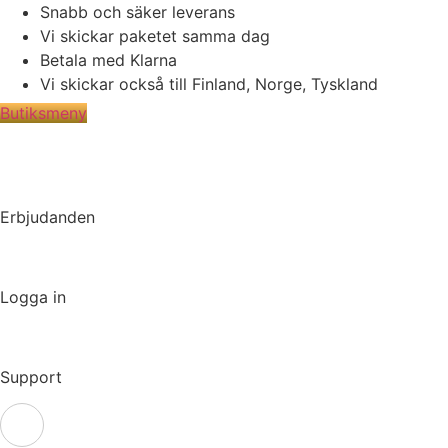
Hoppa
Snabb och säker leverans
till
Vi skickar paketet samma dag
innehåll
Betala med Klarna
Vi skickar också till Finland, Norge, Tyskland
Butiksmeny
Erbjudanden
Logga in
Support