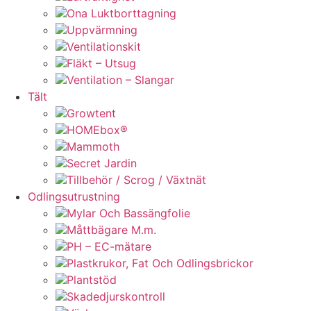
Ona Luktborttagning
Uppvärmning
Ventilationskit
Fläkt – Utsug
Ventilation – Slangar
Tält
Growtent
HOMEbox®
Mammoth
Secret Jardin
Tillbehör / Scrog / Växtnät
Odlingsutrustning
Mylar Och Bassängfolie
Måttbägare M.m.
PH – EC-mätare
Plastkrukor, Fat Och Odlingsbrickor
Plantstöd
Skadedjurskontroll