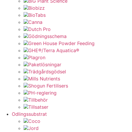
BiG Plant Science
Biobizz
BioTabs
Canna
Dutch Pro
Gödningsschema
Green House Powder Feeding
GHE®/Terra Aquatica®
Plagron
Paketlösningar
Trädgårdsgödsel
Mills Nutrients
Shogun Fertilisers
PH-reglering
Tillbehör
Tillsatser
Odlingssubstrat
Coco
Jord