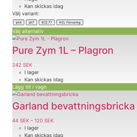
olika
Kan skickas idag
till
alternativen
Välj variant:
150 SEK
kan
ph4
ph7
EC2.77
KCL Förvaring
väljas
Välj alternativ
på
produktsidan
Pure Zym 1L – Plagron
242
SEK
I lager
Kan skickas idag
Lägg till i vagn
Den
här
Garland bevattningsbricka
produkten
har
44
SEK
–
120
SEK
Prisintervall:
flera
I lager
44 SEK
varianter.
Kan skickas idag
till