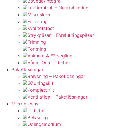
Boveda/Integra
Luktkontroll – Neutralisering
Mikroskop
Förvaring
Kvalitetstest
Strykpåsar – Förslutningspåsar
Trimning
Torkning
Vakuum & Försegling
Vågar Och Tillbehör
Paketlösningar
Belysning – Paketlösningar
Gödningskit
Komplett Kit
Ventilation – Paketlösningar
Microgreens
Tillbehör
Belysning
Odlingsmedium