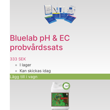
Bluelab pH & EC
probvårdssats
333
SEK
I lager
Kan skickas idag
Lägg till i vagn