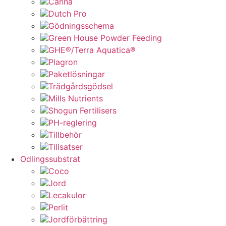
Canna
Dutch Pro
Gödningsschema
Green House Powder Feeding
GHE®/Terra Aquatica®
Plagron
Paketlösningar
Trädgårdsgödsel
Mills Nutrients
Shogun Fertilisers
PH-reglering
Tillbehör
Tillsatser
Odlingssubstrat
Coco
Jord
Lecakulor
Perlit
Jordförbättring