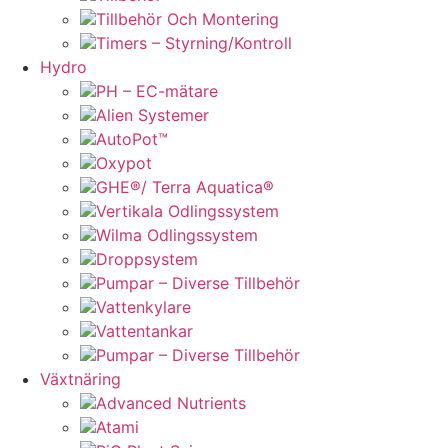
Tillbehör Och Montering
Timers – Styrning/Kontroll
Hydro
PH – EC-mätare
Alien Systemer
AutoPot™
Oxypot
GHE®/ Terra Aquatica®
Vertikala Odlingssystem
Wilma Odlingssystem
Droppsystem
Pumpar – Diverse Tillbehör
Vattenkylare
Vattentankar
Pumpar – Diverse Tillbehör
Växtnäring
Advanced Nutrients
Atami