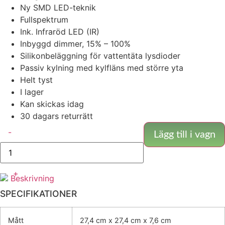
Ny SMD LED-teknik
Fullspektrum
Ink. Infraröd LED (IR)
Inbyggd dimmer, 15% – 100%
Silikonbeläggning för vattentäta lysdioder
Passiv kylning med kylfläns med större yta
Helt tyst
I lager
Kan skickas idag
30 dagars returrätt
Vipar
-
Spectra
Lägg till i vagn
-
P600
mängd
+
Beskrivning
SPECIFIKATIONER
Mått
27,4 cm x 27,4 cm x 7,6 cm