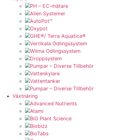
PH – EC-mätare
Alien Systemer
AutoPot™
Oxypot
GHE®/ Terra Aquatica®
Vertikala Odlingssystem
Wilma Odlingssystem
Droppsystem
Pumpar – Diverse Tillbehör
Vattenkylare
Vattentankar
Pumpar – Diverse Tillbehör
Växtnäring
Advanced Nutrients
Atami
BiG Plant Science
Biobizz
BioTabs