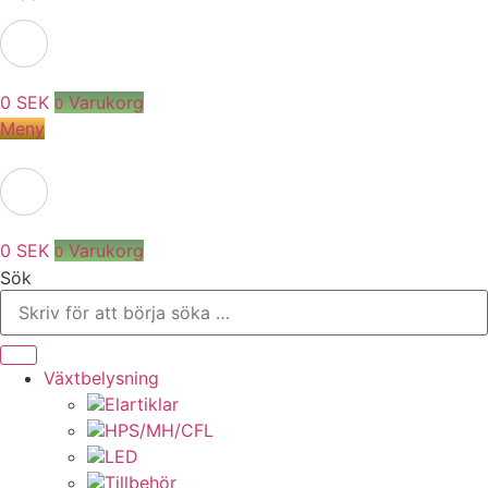
0
SEK
Varukorg
0
Meny
0
SEK
Varukorg
0
Sök
Växtbelysning
Elartiklar
HPS/MH/CFL
LED
Tillbehör