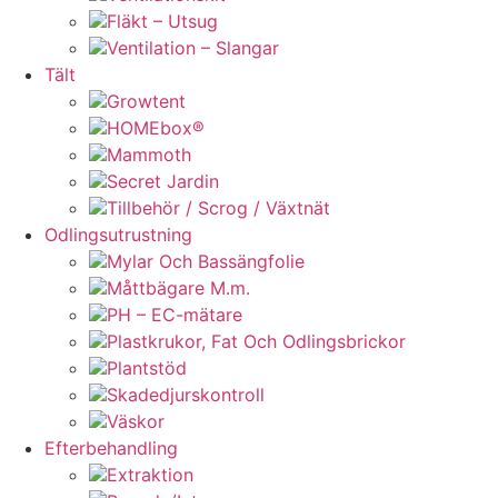
Fläkt – Utsug
Ventilation – Slangar
Tält
Growtent
HOMEbox®
Mammoth
Secret Jardin
Tillbehör / Scrog / Växtnät
Odlingsutrustning
Mylar Och Bassängfolie
Måttbägare M.m.
PH – EC-mätare
Plastkrukor, Fat Och Odlingsbrickor
Plantstöd
Skadedjurskontroll
Väskor
Efterbehandling
Extraktion