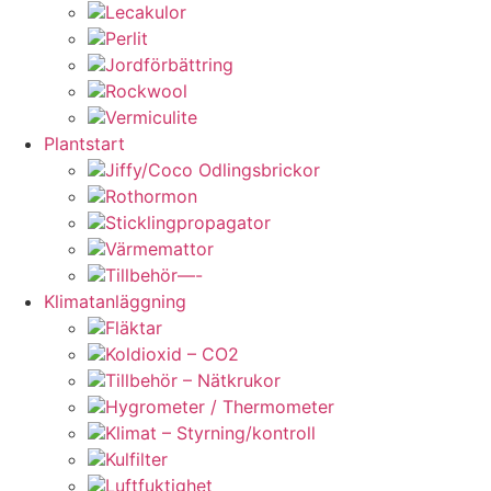
Lecakulor
Perlit
Jordförbättring
Rockwool
Vermiculite
Plantstart
Jiffy/Coco Odlingsbrickor
Rothormon
Sticklingpropagator
Värmemattor
Tillbehör—-
Klimatanläggning
Fläktar
Koldioxid – CO2
Tillbehör – Nätkrukor
Hygrometer / Thermometer
Klimat – Styrning/kontroll
Kulfilter
Luftfuktighet