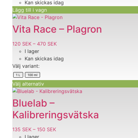
Kan skickas idag
Lägg till i vagn
Den
här
Vita Race – Plagron
produkten
har
120
SEK
–
470
SEK
Prisintervall:
flera
I lager
120 SEK
varianter.
Kan skickas idag
till
De
Välj variant:
470 SEK
olika
1 L
100 ml
alternativen
Välj alternativ
kan
väljas
Den
på
här
Bluelab –
produktsidan
produkten
Kalibreringsvätska
har
flera
varianter.
135
SEK
–
150
SEK
Prisintervall:
De
I lager
135 SEK