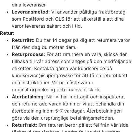
dina leveranser.
Leveransmetod:
Vi använder pålitliga fraktföretag
som PostNord och GLS för att säkerställa att dina
varor levereras säkert och i tid.
Retur:
Returrätt:
Du har 14 dagar på dig att returnera varor
från den dag du mottar dem.
Returprocess:
För att returnera en vara, skicka den
tillbaka till vår adress som anges på den medföljande
etiketten. Kontakta gärna vår kundservice på
kundservice@supergrow.se för att få en returetikett
och instruktioner. Varor måste vara i
originalförpackning och i oanvänt skick.
Återbetalning:
När vi har mottagit och inspekterat
den returnerade varan kommer vi att behandla din
återbetalning inom 5-7 vardagar. Återbetalningen
görs via den ursprungliga betalningsmetoden.
Returfrakt:
Om returen beror på ett fel från vår sida
täcker vi returfrakten. I andra fall är det kundens