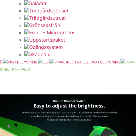
Sålådor
Trädgårdsgödsel
Trädgårdsutrust
Grönsaksfrön
Fröer – Microgreens
Uppstartspaket
Odlingssystem
Skadedjur
VÄXTBELYSNING
LED
VIPARSPECTRA LED VÄXTBELYSNING
VIPAR
SPECTRA – P600