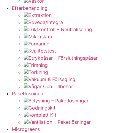
Väskor
Efterbehandling
Extraktion
Boveda/Integra
Luktkontroll – Neutralisering
Mikroskop
Förvaring
Kvalitetstest
Strykpåsar – Förslutningspåsar
Trimning
Torkning
Vakuum & Försegling
Vågar Och Tillbehör
Paketlösningar
Belysning – Paketlösningar
Gödningskit
Komplett Kit
Ventilation – Paketlösningar
Microgreens