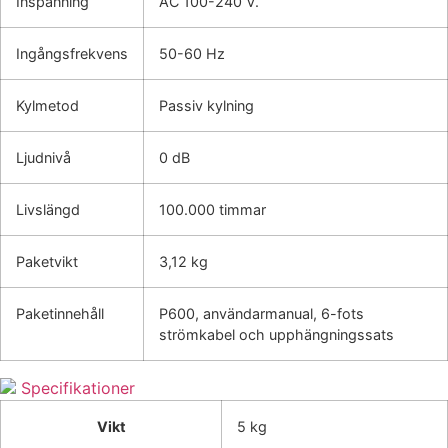
Inspänning
AC 100-240 V.
Ingångsfrekvens
50-60 Hz
Kylmetod
Passiv kylning
Ljudnivå
0 dB
Livslängd
100.000 timmar
Paketvikt
3,12 kg
Paketinnehåll
P600, användarmanual, 6-fots
strömkabel och upphängningssats
Specifikationer
Vikt
5 kg