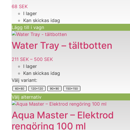
68
SEK
I lager
Kan skickas idag
Lägg till i vagn
Den
här
Water Tray – tältbotten
produkten
har
211
SEK
–
500
SEK
Prisintervall:
flera
I lager
211 SEK
varianter.
Kan skickas idag
till
De
Välj variant:
500 SEK
olika
60x60
120x120
90x90
150x150
alternativen
Välj alternativ
kan
väljas
på
Aqua Master – Elektrod
produktsidan
rengöring 100 ml