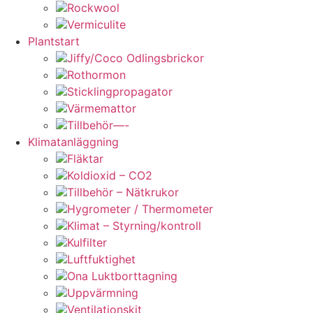
Rockwool
Vermiculite
Plantstart
Jiffy/Coco Odlingsbrickor
Rothormon
Sticklingpropagator
Värmemattor
Tillbehör—-
Klimatanläggning
Fläktar
Koldioxid – CO2
Tillbehör – Nätkrukor
Hygrometer / Thermometer
Klimat – Styrning/kontroll
Kulfilter
Luftfuktighet
Ona Luktborttagning
Uppvärmning
Ventilationskit