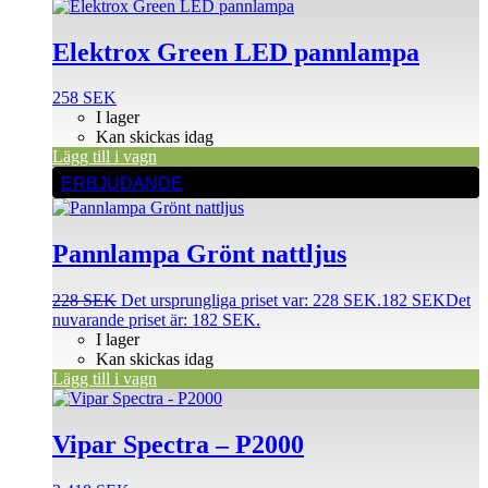
Elektrox Green LED pannlampa
258
SEK
I lager
Kan skickas idag
Lägg till i vagn
ERBJUDANDE
Pannlampa Grönt nattljus
228
SEK
Det ursprungliga priset var: 228 SEK.
182
SEK
Det
nuvarande priset är: 182 SEK.
I lager
Kan skickas idag
Lägg till i vagn
Vipar Spectra – P2000