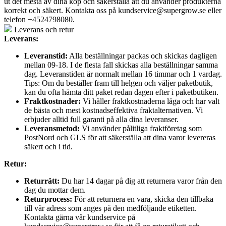
ut det mesta av dina köp och säkerställa att du använder produkterna
korrekt och säkert. Kontakta oss på
kundservice@supergrow.se
eller
telefon +4524798080.
Leverans och retur
Leverans:
Leveranstid:
Alla beställningar packas och skickas dagligen
mellan 09-18. I de flesta fall skickas alla beställningar samma
dag. Leveranstiden är normalt mellan 16 timmar och 1 vardag.
Tips: Om du beställer fram till helgen och väljer paketbutik,
kan du ofta hämta ditt paket redan dagen efter i paketbutiken.
Fraktkostnader:
Vi håller fraktkostnaderna låga och har valt
de bästa och mest kostnadseffektiva fraktalternativen. Vi
erbjuder alltid full garanti på alla dina leveranser.
Leveransmetod:
Vi använder pålitliga fraktföretag som
PostNord och GLS för att säkerställa att dina varor levereras
säkert och i tid.
Retur:
Returrätt:
Du har 14 dagar på dig att returnera varor från den
dag du mottar dem.
Returprocess:
För att returnera en vara, skicka den tillbaka
till vår adress som anges på den medföljande etiketten.
Kontakta gärna vår kundservice på