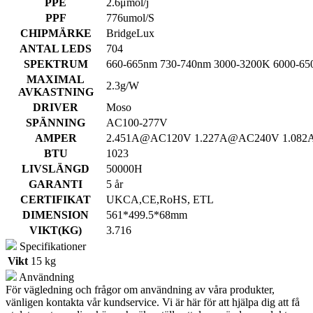
PPE
2.6μmol/j
PPF
776umol/S
CHIPMÄRKE
BridgeLux
ANTAL LEDS
704
SPEKTRUM
660-665nm 730-740nm 3000-3200K 6000-6
MAXIMAL
2.3g/W
AVKASTNING
DRIVER
Moso
SPÄNNING
AC100-277V
AMPER
2.451A@AC120V 1.227A@AC240V 1.08
BTU
1023
LIVSLÄNGD
50000H
GARANTI
5 år
CERTIFIKAT
UKCA,CE,RoHS, ETL
DIMENSION
561*499.5*68mm
VIKT(KG)
3.716
Specifikationer
Vikt
15 kg
Användning
För vägledning och frågor om användning av våra produkter,
vänligen kontakta vår kundservice. Vi är här för att hjälpa dig att få