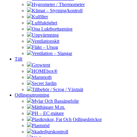
Hygrometer / Thermometer
Klimat – Styrning/kontroll
Kulfilter
Luftfuktighet
Ona Luktborttagning
Uppvärmning
Ventilationskit
Fläkt – Utsug
Ventilation – Slangar
Tält
Growtent
HOMEbox®
Mammoth
Secret Jardin
Tillbehör / Scrog / Växtnät
Odlingsutrustning
Mylar Och Bassängfolie
Måttbägare M.m.
PH – EC-mätare
Plastkrukor, Fat Och Odlingsbrickor
Plantstöd
Skadedjurskontroll