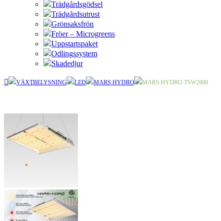
Trädgårdsgödsel
Trädgårdsutrust
Grönsaksfrön
Fröer – Microgreens
Uppstartspaket
Odlingssystem
Skadedjur
VÄXTBELYSNING
LED
MARS HYDRO
MARS HYDRO TSW2000