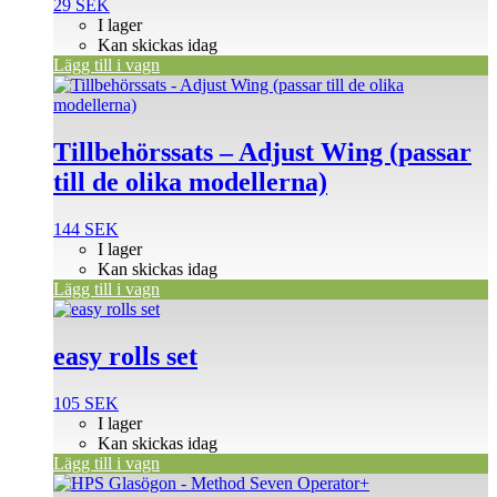
29
SEK
I lager
Kan skickas idag
Lägg till i vagn
Tillbehörssats – Adjust Wing (passar
till de olika modellerna)
144
SEK
I lager
Kan skickas idag
Lägg till i vagn
easy rolls set
105
SEK
I lager
Kan skickas idag
Lägg till i vagn