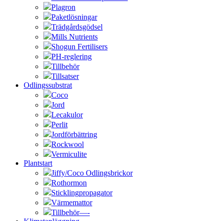
Plagron
Paketlösningar
Trädgårdsgödsel
Mills Nutrients
Shogun Fertilisers
PH-reglering
Tillbehör
Tillsatser
Odlingssubstrat
Coco
Jord
Lecakulor
Perlit
Jordförbättring
Rockwool
Vermiculite
Plantstart
Jiffy/Coco Odlingsbrickor
Rothormon
Sticklingpropagator
Värmemattor
Tillbehör—-