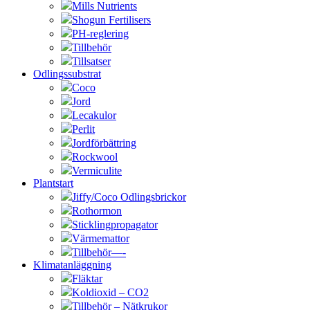
Mills Nutrients
Shogun Fertilisers
PH-reglering
Tillbehör
Tillsatser
Odlingssubstrat
Coco
Jord
Lecakulor
Perlit
Jordförbättring
Rockwool
Vermiculite
Plantstart
Jiffy/Coco Odlingsbrickor
Rothormon
Sticklingpropagator
Värmemattor
Tillbehör—-
Klimatanläggning
Fläktar
Koldioxid – CO2
Tillbehör – Nätkrukor