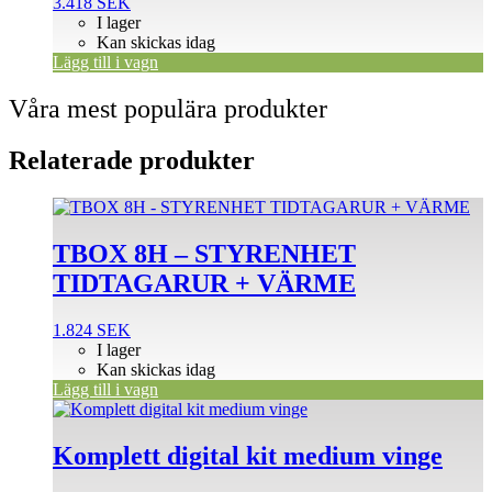
3.418
SEK
I lager
Kan skickas idag
Lägg till i vagn
Våra mest populära produkter
Relaterade produkter
TBOX 8H – STYRENHET
TIDTAGARUR + VÄRME
1.824
SEK
I lager
Kan skickas idag
Lägg till i vagn
Komplett digital kit medium vinge