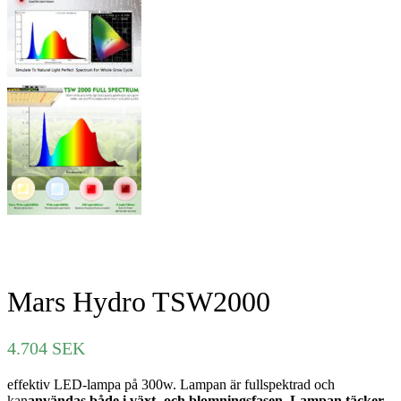
Mars Hydro TSW2000
4.704
SEK
effektiv LED-lampa på 300w. Lampan är fullspektrad och
kan
användas både i växt- och blomningsfasen
.
Lampan täcker