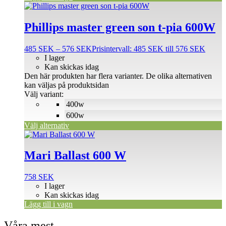
Phillips master green son t-pia 600W
485
SEK
–
576
SEK
Prisintervall: 485 SEK till 576 SEK
I lager
Kan skickas idag
Den här produkten har flera varianter. De olika alternativen
kan väljas på produktsidan
Välj variant:
400w
600w
Välj alternativ
Mari Ballast 600 W
758
SEK
I lager
Kan skickas idag
Lägg till i vagn
Våra mest