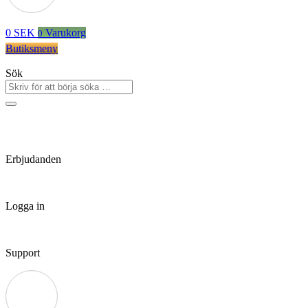
0
SEK
Varukorg
0
Butiksmeny
Sök
Erbjudanden
Logga in
Support