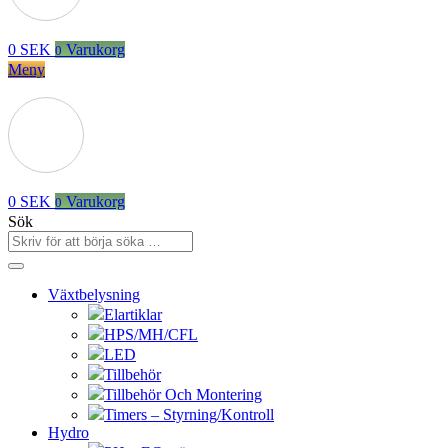
0
SEK
Varukorg
0
Meny
0
SEK
Varukorg
0
Sök
Växtbelysning
Elartiklar
HPS/MH/CFL
LED
Tillbehör
Tillbehör Och Montering
Timers – Styrning/Kontroll
Hydro