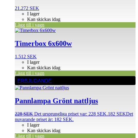
21.272
SEK
I lager
Kan skickas idag
Lägg till i vagn
Timerbox 6x600w
1.512
SEK
I lager
Kan skickas idag
Lägg till i vagn
ERBJUDANDE
Pannlampa Grönt nattljus
228
SEK
Det ursprungliga priset var: 228 SEK.
182
SEK
Det
nuvarande priset är: 182 SEK.
I lager
Kan skickas idag
Lägg till i vagn