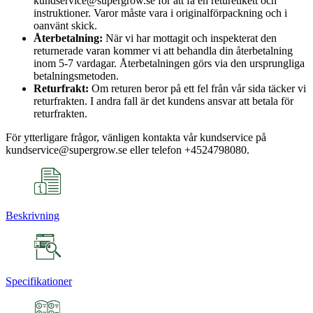
kundservice@supergrow.se för att få en returetikett och
instruktioner. Varor måste vara i originalförpackning och i
oanvänt skick.
Återbetalning:
När vi har mottagit och inspekterat den
returnerade varan kommer vi att behandla din återbetalning
inom 5-7 vardagar. Återbetalningen görs via den ursprungliga
betalningsmetoden.
Returfrakt:
Om returen beror på ett fel från vår sida täcker vi
returfrakten. I andra fall är det kundens ansvar att betala för
returfrakten.
För ytterligare frågor, vänligen kontakta vår kundservice på
kundservice@supergrow.se eller telefon +4524798080.
Beskrivning
Specifikationer