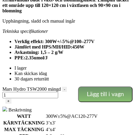
ett område upp till 120×120 cm i växtfasen och 90×90 cm i
blomning
Upphängning, sladd och manual ingår
Tekniska specifikationer
Verklig effekt: 300W+/-5%@100–277V
Jämfört med HPS/MH/HID:450W
Avkastning: 1,5 – 2 g/W
PPE:2.35umol/J
I lager
Kan skickas idag
30 dagars returrätt
Mars Hydro TSW2000 mängd
-
Lägg till i vagn
+
Beskrivning
WATT
300W±5%@AC120-277V
KÄRNTÄCKNING
3’x3′
MAX TÄCKNING
4’x4′