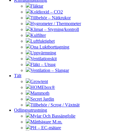
Klimatanläggning
Fläktar
Koldioxid – CO2
Tillbehör – Nätkrukor
Hygrometer / Thermometer
Klimat – Styrning/kontroll
Kulfilter
Luftfuktighet
Ona Luktborttagning
Uppvärmning
Ventilationskit
Fläkt – Utsug
Ventilation – Slangar
Tält
Growtent
HOMEbox®
Mammoth
Secret Jardin
Tillbehör / Scrog / Växtnät
Odlingsutrustning
Mylar Och Bassängfolie
Måttbägare M.m.
PH – EC-mätare