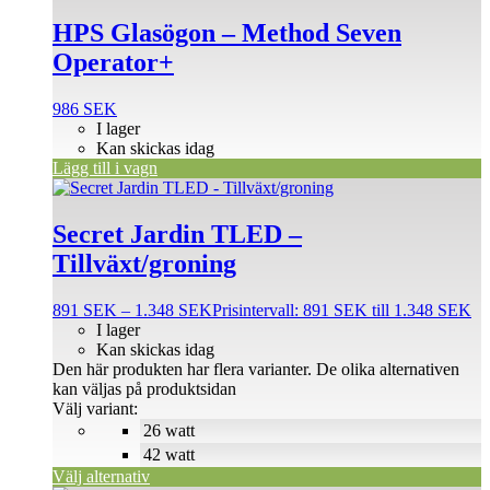
HPS Glasögon – Method Seven
Operator+
986
SEK
I lager
Kan skickas idag
Lägg till i vagn
Secret Jardin TLED –
Tillväxt/groning
891
SEK
–
1.348
SEK
Prisintervall: 891 SEK till 1.348 SEK
I lager
Kan skickas idag
Den här produkten har flera varianter. De olika alternativen
kan väljas på produktsidan
Välj variant:
26 watt
42 watt
Välj alternativ