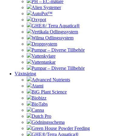
PH – EC-mätare
Alien Systemer
AutoPot™
Oxypot
GHE®/ Terra Aquatica®
Vertikala Odlingssystem
Wilma Odlingssystem
Droppsystem
Pumpar – Diverse Tillbehör
Vattenkylare
Vattentankar
Pumpar – Diverse Tillbehör
Växtnäring
Advanced Nutrients
Atami
BiG Plant Science
Biobizz
BioTabs
Canna
Dutch Pro
Gödningsschema
Green House Powder Feeding
GHE®/Terra Aquatica®