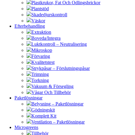
Plastkrukor, Fat Och Odlingsbrickor
Plantstöd
Skadedjurskontroll
Väskor
Efterbehandling
Extraktion
Boveda/Integra
Luktkontroll – Neutralisering
Mikroskop
Förvaring
Kvalitetstest
Strykpåsar – Förslutningspåsar
Trimning
Torkning
Vakuum & Försegling
Vågar Och Tillbehör
Paketlösningar
Belysning – Paketlösningar
Gödningskit
Komplett Kit
Ventilation – Paketlösningar
Microgreens
Tillbehör