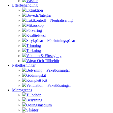
Väskor
Efterbehandling
Extraktion
Boveda/Integra
Luktkontroll – Neutralisering
Mikroskop
Förvaring
Kvalitetstest
Strykpåsar – Förslutningspåsar
Trimning
Torkning
Vakuum & Försegling
Vågar Och Tillbehör
Paketlösningar
Belysning – Paketlösningar
Gödningskit
Komplett Kit
Ventilation – Paketlösningar
Microgreens
Tillbehör
Belysning
Odlingsmedium
Sålådor