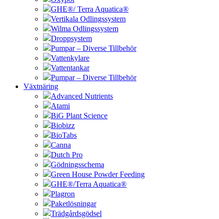
GHE®/ Terra Aquatica®
Vertikala Odlingssystem
Wilma Odlingssystem
Droppsystem
Pumpar – Diverse Tillbehör
Vattenkylare
Vattentankar
Pumpar – Diverse Tillbehör
Växtnäring
Advanced Nutrients
Atami
BiG Plant Science
Biobizz
BioTabs
Canna
Dutch Pro
Gödningsschema
Green House Powder Feeding
GHE®/Terra Aquatica®
Plagron
Paketlösningar
Trädgårdsgödsel