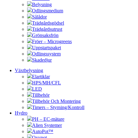
Belysning
Odlingsmedium
Sålådor
Trädgårdsgödsel
Trädgårdsutrust
Grönsaksfrön
Fröer – Microgreens
Uppstartspaket
Odlingssystem
Skadedjur
Växtbelysning
Elartiklar
HPS/MH/CFL
LED
Tillbehör
Tillbehör Och Montering
Timers – Styrning/Kontroll
Hydro
PH – EC-mätare
Alien Systemer
AutoPot™
Oxypot