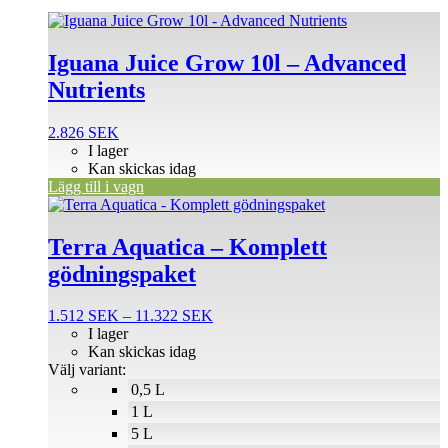
Iguana Juice Grow 10l – Advanced
Nutrients
2.826
SEK
I lager
Kan skickas idag
Lägg till i vagn
Den
här
produkten
Terra Aquatica – Komplett
har
gödningspaket
flera
varianter.
De
Prisintervall:
1.512
SEK
–
11.322
SEK
olika
1.512 SEK
I lager
alternativen
till
Kan skickas idag
kan
11.322 SEK
Välj variant:
väljas
0,5 L
på
1 L
produktsidan
5 L