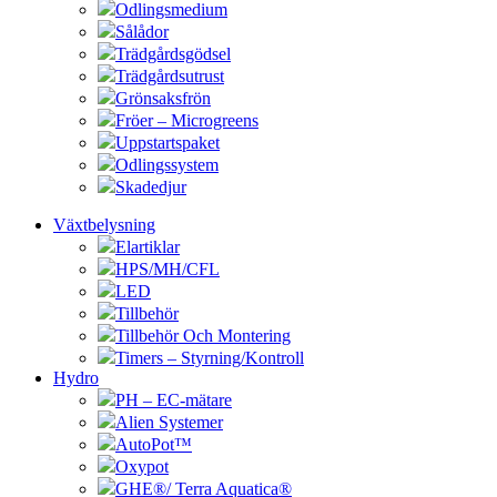
Odlingsmedium
Sålådor
Trädgårdsgödsel
Trädgårdsutrust
Grönsaksfrön
Fröer – Microgreens
Uppstartspaket
Odlingssystem
Skadedjur
Växtbelysning
Elartiklar
HPS/MH/CFL
LED
Tillbehör
Tillbehör Och Montering
Timers – Styrning/Kontroll
Hydro
PH – EC-mätare
Alien Systemer
AutoPot™
Oxypot
GHE®/ Terra Aquatica®