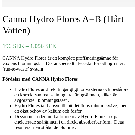
Canna Hydro Flores A+B (Hårt
Vatten)
Prisintervall:
196
SEK
–
1.056
SEK
196 SEK
CANNA Hydro Flores är ett komplett proffsnäringsämne för
till
växtens blomningsfas. Det är speciellt utvecklat för odling i inerta
1.056 SEK
’run-to-waste’ system
Fördelar med CANNA Hydro Flores
Hydro Flores är direkt tillgängligt för växterna och består av
en korrekt sammansättning av näringsämnen, vilket är
avgörande i blomningsfasen.
Hydro Flores tar hänsyn till att det finns mindre kväve, men
ett ökat behov av kalium och fosfor.
Dessutom är den unika formeln av Hydro Flores rik på
chelaterade spårämnen i en direkt absorberbar form. Detta
resulterar i en strålande blomma.