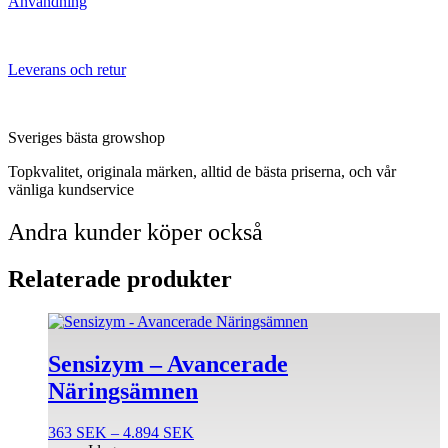
Användning
Leverans och retur
Sveriges bästa growshop
Topkvalitet, originala märken, alltid de bästa priserna, och vår
vänliga kundservice
Andra kunder köper också
Relaterade produkter
Den
här
produkten
Sensizym – Avancerade
har
Näringsämnen
flera
varianter.
De
Prisintervall:
363
SEK
–
4.894
SEK
olika