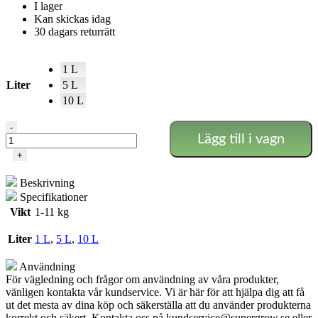
I lager
Kan skickas idag
30 dagars returrätt
1 L
Liter
5 L
10 L
Canna
-
Lägg till i vagn
Hydro
Flores
+
A+B
(Hårt
Beskrivning
Vatten)
Specifikationer
mängd
Vikt
1-11 kg
Liter
1 L
,
5 L
,
10 L
Användning
För vägledning och frågor om användning av våra produkter,
vänligen kontakta vår kundservice. Vi är här för att hjälpa dig att få
ut det mesta av dina köp och säkerställa att du använder produkterna
korrekt och säkert. Kontakta oss på
kundservice@supergrow.se
eller