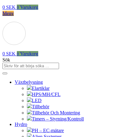
0
SEK
Varukorg
0
Meny
0
SEK
Varukorg
0
Sök
Växtbelysning
Elartiklar
HPS/MH/CFL
LED
Tillbehör
Tillbehör Och Montering
Timers – Styrning/Kontroll
Hydro
PH – EC-mätare
Alien Systemer