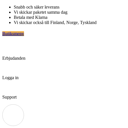
Hoppa
Snabb och säker leverans
till
Vi skickar paketet samma dag
innehåll
Betala med Klarna
Vi skickar också till Finland, Norge, Tyskland
Butiksmeny
Erbjudanden
Logga in
Support