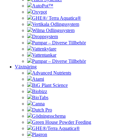
AutoPot™
Oxypot
GHE®/ Terra Aquatica®
Vertikala Odlingssystem
Wilma Odlingssystem
Droppsystem
Pumpar – Diverse Tillbehör
Vattenkylare
Vattentankar
Pumpar – Diverse Tillbehör
Växtnäring
Advanced Nutrients
Atami
BiG Plant Science
Biobizz
BioTabs
Canna
Dutch Pro
Gödningsschema
Green House Powder Feeding
GHE®/Terra Aquatica®
Plagron