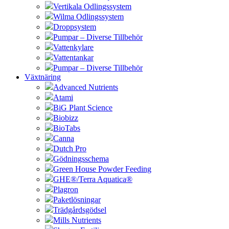
Vertikala Odlingssystem
Wilma Odlingssystem
Droppsystem
Pumpar – Diverse Tillbehör
Vattenkylare
Vattentankar
Pumpar – Diverse Tillbehör
Växtnäring
Advanced Nutrients
Atami
BiG Plant Science
Biobizz
BioTabs
Canna
Dutch Pro
Gödningsschema
Green House Powder Feeding
GHE®/Terra Aquatica®
Plagron
Paketlösningar
Trädgårdsgödsel
Mills Nutrients