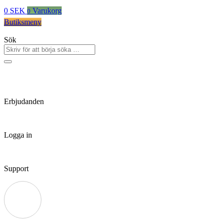
0
SEK
Varukorg
0
Butiksmeny
Sök
Erbjudanden
Logga in
Support