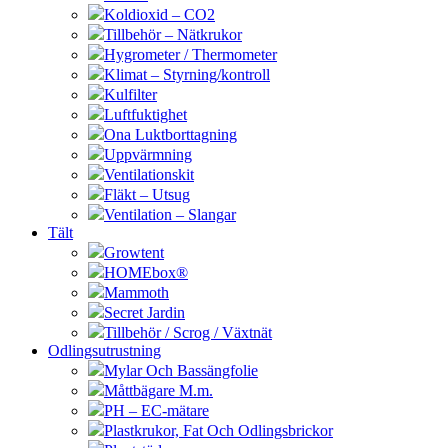
Koldioxid – CO2
Tillbehör – Nätkrukor
Hygrometer / Thermometer
Klimat – Styrning/kontroll
Kulfilter
Luftfuktighet
Ona Luktborttagning
Uppvärmning
Ventilationskit
Fläkt – Utsug
Ventilation – Slangar
Tält
Growtent
HOMEbox®
Mammoth
Secret Jardin
Tillbehör / Scrog / Växtnät
Odlingsutrustning
Mylar Och Bassängfolie
Måttbägare M.m.
PH – EC-mätare
Plastkrukor, Fat Och Odlingsbrickor