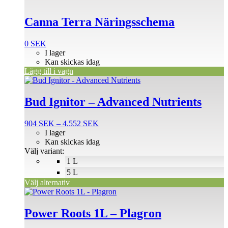
Canna Terra Näringsschema
0
SEK
I lager
Kan skickas idag
Lägg till i vagn
Den
här
produkten
Bud Ignitor – Advanced Nutrients
har
flera
Prisintervall:
904
SEK
–
4.552
SEK
varianter.
904 SEK
I lager
De
till
Kan skickas idag
olika
4.552 SEK
Välj variant:
alternativen
1 L
kan
väljas
5 L
på
Välj alternativ
produktsidan
Power Roots 1L – Plagron