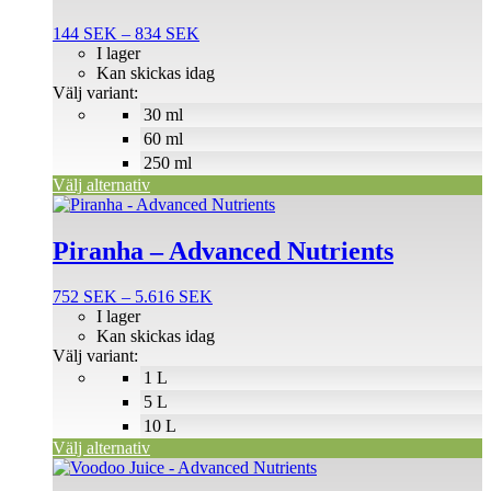
flera
Prisintervall:
144
SEK
–
834
SEK
varianter.
144 SEK
I lager
De
till
Kan skickas idag
olika
834 SEK
Välj variant:
alternativen
30 ml
kan
väljas
60 ml
på
250 ml
produktsidan
Välj alternativ
Den
här
produkten
Piranha – Advanced Nutrients
har
flera
Prisintervall:
752
SEK
–
5.616
SEK
varianter.
752 SEK
I lager
De
till
Kan skickas idag
olika
5.616 SEK
Välj variant:
alternativen
1 L
kan
väljas
5 L
på
10 L
produktsidan
Välj alternativ
Den
här