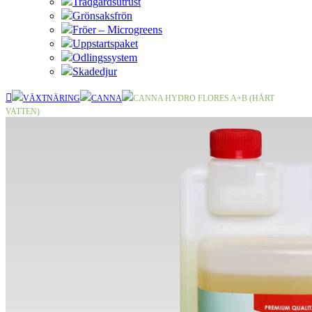
Trädgårdsutrust
Grönsaksfrön
Fröer – Microgreens
Uppstartspaket
Odlingssystem
Skadedjur
VÄXTNÄRING
CANNA
CANNA HYDRO FLORES A+B (HÅRT
VATTEN)