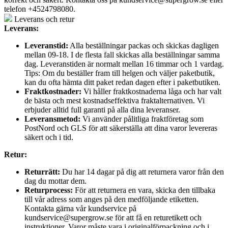
telefon +4524798080.
Leverans och retur
Leverans:
Leveranstid:
Alla beställningar packas och skickas dagligen
mellan 09-18. I de flesta fall skickas alla beställningar samma
dag. Leveranstiden är normalt mellan 16 timmar och 1 vardag.
Tips: Om du beställer fram till helgen och väljer paketbutik,
kan du ofta hämta ditt paket redan dagen efter i paketbutiken.
Fraktkostnader:
Vi håller fraktkostnaderna låga och har valt
de bästa och mest kostnadseffektiva fraktalternativen. Vi
erbjuder alltid full garanti på alla dina leveranser.
Leveransmetod:
Vi använder pålitliga fraktföretag som
PostNord och GLS för att säkerställa att dina varor levereras
säkert och i tid.
Retur:
Returrätt:
Du har 14 dagar på dig att returnera varor från den
dag du mottar dem.
Returprocess:
För att returnera en vara, skicka den tillbaka
till vår adress som anges på den medföljande etiketten.
Kontakta gärna vår kundservice på
kundservice@supergrow.se för att få en returetikett och
instruktioner. Varor måste vara i originalförpackning och i