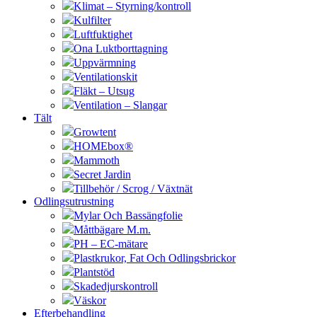
Klimat – Styrning/kontroll
Kulfilter
Luftfuktighet
Ona Luktborttagning
Uppvärmning
Ventilationskit
Fläkt – Utsug
Ventilation – Slangar
Tält
Growtent
HOMEbox®
Mammoth
Secret Jardin
Tillbehör / Scrog / Växtnät
Odlingsutrustning
Mylar Och Bassängfolie
Måttbägare M.m.
PH – EC-mätare
Plastkrukor, Fat Och Odlingsbrickor
Plantstöd
Skadedjurskontroll
Väskor
Efterbehandling