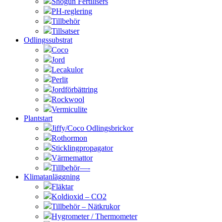
Shogun Fertilisers
PH-reglering
Tillbehör
Tillsatser
Odlingssubstrat
Coco
Jord
Lecakulor
Perlit
Jordförbättring
Rockwool
Vermiculite
Plantstart
Jiffy/Coco Odlingsbrickor
Rothormon
Sticklingpropagator
Värmemattor
Tillbehör—-
Klimatanläggning
Fläktar
Koldioxid – CO2
Tillbehör – Nätkrukor
Hygrometer / Thermometer