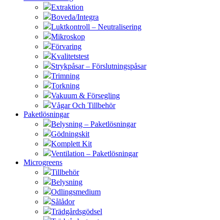
Extraktion
Boveda/Integra
Luktkontroll – Neutralisering
Mikroskop
Förvaring
Kvalitetstest
Strykpåsar – Förslutningspåsar
Trimning
Torkning
Vakuum & Försegling
Vågar Och Tillbehör
Paketlösningar
Belysning – Paketlösningar
Gödningskit
Komplett Kit
Ventilation – Paketlösningar
Microgreens
Tillbehör
Belysning
Odlingsmedium
Sålådor
Trädgårdsgödsel