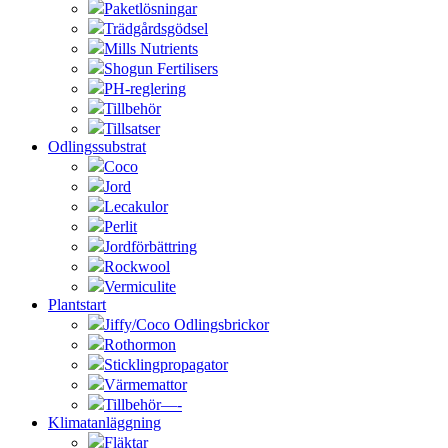
Paketlösningar
Trädgårdsgödsel
Mills Nutrients
Shogun Fertilisers
PH-reglering
Tillbehör
Tillsatser
Odlingssubstrat
Coco
Jord
Lecakulor
Perlit
Jordförbättring
Rockwool
Vermiculite
Plantstart
Jiffy/Coco Odlingsbrickor
Rothormon
Sticklingpropagator
Värmemattor
Tillbehör—-
Klimatanläggning
Fläktar