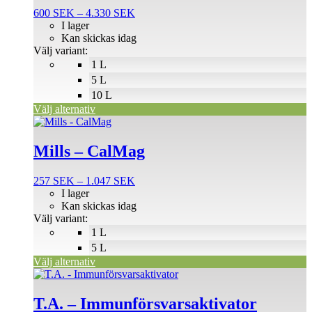
flera
Prisintervall:
600
SEK
–
4.330
SEK
varianter.
600 SEK
I lager
De
till
Kan skickas idag
olika
4.330 SEK
Välj variant:
alternativen
1 L
kan
väljas
5 L
på
10 L
produktsidan
Välj alternativ
Den
här
produkten
Mills – CalMag
har
flera
Prisintervall:
257
SEK
–
1.047
SEK
varianter.
257 SEK
I lager
De
till
Kan skickas idag
olika
1.047 SEK
Välj variant:
alternativen
1 L
kan
väljas
5 L
på
Välj alternativ
produktsidan
Den
här
produkten
T.A. – Immunförsvarsaktivator
har