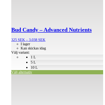
har
flera
varianter.
De
olika
alternativen
Bud Candy – Advanced Nutrients
kan
väljas
på
Prisintervall:
325
SEK
–
3.038
SEK
produktsidan
325 SEK
I lager
till
Kan skickas idag
3.038 SEK
Välj variant:
1 L
5 L
10 L
Välj alternativ