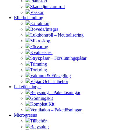
Plantstöd
Skadedjurskontroll
Väskor
Efterbehandling
Extraktion
Boveda/Integra
Luktkontroll – Neutralisering
Mikroskop
Förvaring
Kvalitetstest
Strykpåsar – Förslutningspåsar
Trimning
Torkning
Vakuum & Försegling
Vågar Och Tillbehör
Paketlösningar
Belysning – Paketlösningar
Gödningskit
Komplett Kit
Ventilation – Paketlösningar
Microgreens
Tillbehör
Belysning