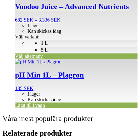
produkten
Voodoo Juice – Advanced Nutrients
har
flera
Prisintervall:
682
SEK
–
3.336
SEK
varianter.
682 SEK
I lager
De
till
Kan skickas idag
olika
3.336 SEK
Välj variant:
alternativen
1 L
kan
väljas
5 L
på
Välj alternativ
produktsidan
pH Min 1L – Plagron
135
SEK
I lager
Kan skickas idag
Lägg till i vagn
Våra mest populära produkter
Relaterade produkter